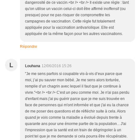
dangerosité de ce vaccin.<br /> <br /> Il existe une règle : tant
qu'on utilise un vaccin celui-ci doit être affirmé inoffensif (ou
presque) pour ne pas risquer de compromettre les
campagnes de vaccination. Cette règle fut totalement
appliquée pour la vaccination antivariolique. Elle est
appliquée de la même façon pour les autres vaccinations.
Répondre
L
Louhana
12/06/2016 15:26
"Je me sens parfois si coupable vis-à-vis d’eux parce que
moi, j’ai pu sauver mon bébé. Je me sens alors torturée,
remplie d’un chagrin avec lequel il faut que je continue à
vivre."<br /> <br /> C'est un peu comme moi. Je n'ai pas perdu
d'enfant mais j'ai pu guérir parce que je me suis trouvée en
face de personnes qui m'ont informée et que j'ai eu la chance
de me poser des questions et de réfléchir suite à cela. Alors
quand je vois comme la maladie a évolué depuis trente à
quarante ans pour une énorme partie de la population... J'ai
l'impression que la santé est en train de dégringoler à un
point tel que je me demande si cela pourra être récupérable.