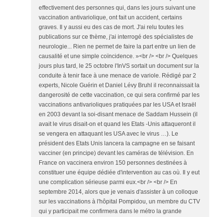
effectivement des personnes qui, dans les jours suivant une
vaccination antivariolique, ont fait un accident, certains
graves. Il y aussi eu des cas de mort. J'ai relu toutes les
publications sur ce thème, j'ai interrogé des spécialistes de
neurologie... Rien ne permet de faire la part entre un lien de
causalité et une simple coïncidence. »<br /> <br /> Quelques
jours plus tard, le 25 octobre l'InVS sortait un document sur la
conduite à tenir face à une menace de variole. Rédigé par 2
experts, Nicole Guérin et Daniel Lévy Bruhl il reconnaissait la
dangerosité de cette vaccination, ce qui sera confirmé par les
vaccinations antivarioliques pratiquées par les USA et Israël
en 2003 devant la soi-disant menace de Saddam Hussein (il
avait le virus disait-on et quand les Etats -Unis attaqueront il
se vengera en attaquant les USA avec le virus …). Le
président des Etats Unis lancera la campagne en se faisant
vacciner (en principe) devant les caméras de télévision. En
France on vaccinera environ 150 personnes destinées à
constituer une équipe dédiée d'intervention au cas où. Il y eut
une complication sérieuse parmi eux.<br /> <br /> En
septembre 2014, alors que je venais d'assister à un colloque
sur les vaccinations à l'hôpital Pompidou, un membre du CTV
qui y participait me confirmera dans le métro la grande