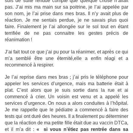
suis de suite rendue compte que quelque chose n’allait
pas. J’ai mis ma main sur sa poitrine, je l’ai appelée par
son nom, je l’ai prise dans mes bras. Il n’y avait plus de
réaction. Je me sentais perdue, je ne savais plus quoi
faire. Finalement je l’ai allongée sur le sol tout en étant
terrifiée de ne pas connaitre les gestes précis de
réanimation !
J’ai fait tout ce que j’ai pu pour la réanimer, et après ce qui
m’a semblé être une éternité,elle a enfin réagi et a
recommencé à respirer.
Je l’ai reprise dans mes bras ; j’ai pris le téléphone pour
appeler les services d’urgence, mais ma batterie était à
plat. C’est alors que je suis sortie dans la rue et ai
commencé à crier. Un voisin est venu et a appelé les
services d’urgence. On nous a alors conduites à l’hôpital.
Je me rappelle que le pédiatre a commencé à faire des
tests qui ont duré des heures. Il a finalement pu déterminer
que la réaction de ma petite fille était due au vaccin DTCa,
et il m’a dit :
« si vous n’étiez pas rentrée dans sa