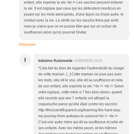
enfant, elle exprime la vie.<br /> Les vaccins peuvent enlever
la vie. Il est logique que ceux qui les défendent mordicus en
jouant sur les mots aient perdu, d'une façon ou d'une autre, le
contact avec la vie. La vérité sur les vaccins finira par sortir
mais je crains que ce ne puisse être que sur un océan de
souffrances alors qu'on pourrait l'éviter.
Répondre
I
Initiative Rationnelle
10/06/2016 15:01
"Cela fait du bien de regarder l'authenticité du visage
de cette maman. [...] Cette maman ne joue pas avec
les mots, elle dit le vrai, elle dit sa souffrance et celle
de son enfant, elle exprime la vie."<br /> <br /> Selon
votre logique, cette mère a 7 fois plus raison, quand
elle raconte que ses 7 enfants ont attrapé la
coqueluche parce qu'elle était contre les vaccins:
http://thescientificparent.org/learning-the-hard-way-
my-journey-from-antivaxx-to-science/<br /> <br />
C'est une autre mère qui dit sa souffrance et celle de
ses enfants. Avec les même peurs, et les mêmes