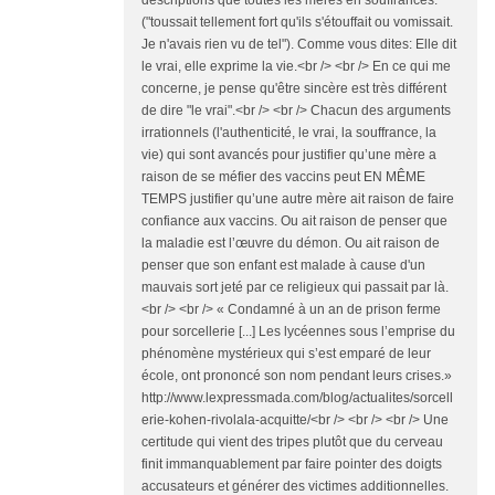
descriptions que toutes les mères en souffrances.
("toussait tellement fort qu'ils s'étouffait ou vomissait.
Je n'avais rien vu de tel"). Comme vous dites: Elle dit
le vrai, elle exprime la vie.<br /> <br /> En ce qui me
concerne, je pense qu'être sincère est très différent
de dire "le vrai".<br /> <br /> Chacun des arguments
irrationnels (l'authenticité, le vrai, la souffrance, la
vie) qui sont avancés pour justifier qu’une mère a
raison de se méfier des vaccins peut EN MÊME
TEMPS justifier qu’une autre mère ait raison de faire
confiance aux vaccins. Ou ait raison de penser que
la maladie est l’œuvre du démon. Ou ait raison de
penser que son enfant est malade à cause d'un
mauvais sort jeté par ce religieux qui passait par là.
<br /> <br /> « Condamné à un an de prison ferme
pour sorcellerie [...] Les lycéennes sous l’emprise du
phénomène mystérieux qui s’est emparé de leur
école, ont prononcé son nom pendant leurs crises.»
http://www.lexpressmada.com/blog/actualites/sorcell
erie-kohen-rivolala-acquitte/<br /> <br /> <br /> Une
certitude qui vient des tripes plutôt que du cerveau
finit immanquablement par faire pointer des doigts
accusateurs et générer des victimes additionnelles.