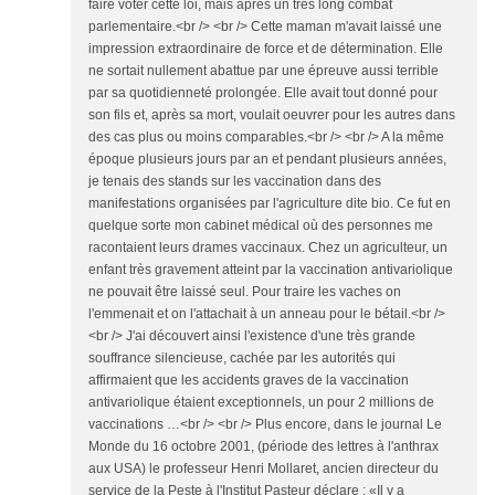
faire voter cette loi, mais après un très long combat
parlementaire.<br /> <br /> Cette maman m'avait laissé une
impression extraordinaire de force et de détermination. Elle
ne sortait nullement abattue par une épreuve aussi terrible
par sa quotidienneté prolongée. Elle avait tout donné pour
son fils et, après sa mort, voulait oeuvrer pour les autres dans
des cas plus ou moins comparables.<br /> <br /> A la même
époque plusieurs jours par an et pendant plusieurs années,
je tenais des stands sur les vaccination dans des
manifestations organisées par l'agriculture dite bio. Ce fut en
quelque sorte mon cabinet médical où des personnes me
racontaient leurs drames vaccinaux. Chez un agriculteur, un
enfant très gravement atteint par la vaccination antivariolique
ne pouvait être laissé seul. Pour traire les vaches on
l'emmenait et on l'attachait à un anneau pour le bétail.<br />
<br /> J'ai découvert ainsi l'existence d'une très grande
souffrance silencieuse, cachée par les autorités qui
affirmaient que les accidents graves de la vaccination
antivariolique étaient exceptionnels, un pour 2 millions de
vaccinations …<br /> <br /> Plus encore, dans le journal Le
Monde du 16 octobre 2001, (période des lettres à l'anthrax
aux USA) le professeur Henri Mollaret, ancien directeur du
service de la Peste à l'Institut Pasteur déclare : «Il y a