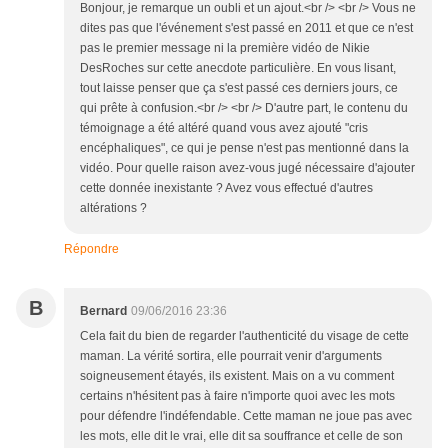
Bonjour, je remarque un oubli et un ajout.<br /> <br /> Vous ne
dites pas que l'événement s'est passé en 2011 et que ce n'est
pas le premier message ni la première vidéo de Nikie
DesRoches sur cette anecdote particulière. En vous lisant,
tout laisse penser que ça s'est passé ces derniers jours, ce
qui prête à confusion.<br /> <br /> D'autre part, le contenu du
témoignage a été altéré quand vous avez ajouté "cris
encéphaliques", ce qui je pense n'est pas mentionné dans la
vidéo. Pour quelle raison avez-vous jugé nécessaire d'ajouter
cette donnée inexistante ? Avez vous effectué d'autres
altérations ?
Répondre
B
Bernard
09/06/2016 23:36
Cela fait du bien de regarder l'authenticité du visage de cette
maman. La vérité sortira, elle pourrait venir d'arguments
soigneusement étayés, ils existent. Mais on a vu comment
certains n'hésitent pas à faire n'importe quoi avec les mots
pour défendre l'indéfendable. Cette maman ne joue pas avec
les mots, elle dit le vrai, elle dit sa souffrance et celle de son