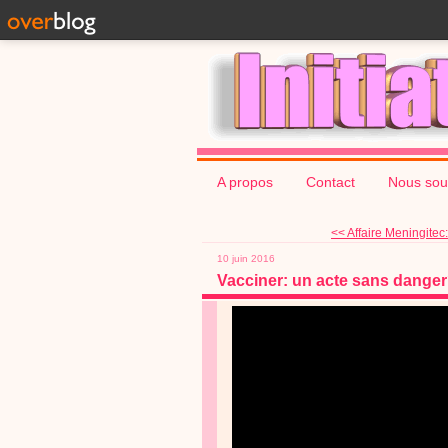
A propos
Contact
Nous sou
<< Affaire Meningitec:
10 juin 2016
Vacciner: un acte sans dange