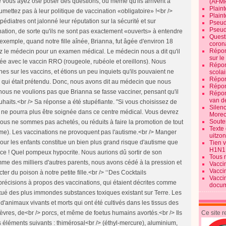
(AFM
Plaint
Plain
Pseud
Pseud
Quest
corona
Répon
sur l
Répon
scolai
Répon
Répon
Répon
van d
Silen
Morec
Souten
Texte 
uitzo
Tien 
H1N1
Tous 
Vacci
Vacci
Vacci
docum
Ce site 