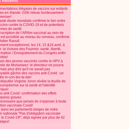
s Récents
mentations illégales de vaccins sur enfants
es en Irlande: GSK refuse honteusement
emniser!
aste étude mondiale confirme le lien entre
ccins contre la COVID-19 et de potentiels
èmes de santé
anscription de l’ARNm vaccinal au sein de
 est possible au niveau du cerveau, confirme
Didier Raoult
ent exceptionnel, les 14, 15 &16 avril, à
 la Victoire des Fourmis: santé, liberté,
ormation / Enregistrement du Congrès enfin
ible!
ses des jeunes vaccinés contre le HPV à
énée de Morlanwez: le directeur ne pourra
ais plus dire qu'il ne savait pas
oyable gâchis des vaccins anti-Covid : un
re in-con-tes-ta-ble!
députée Virginie Joron révèle la feuille de
européenne sur la santé et l'identité
ique!
s anti-Covid: confirmation des effets
daires graves
nécessaire que jamais de s'opposer à toute
tion vaccinale Covid!
 dans les parlements belges de notre
on nationale "Pas d'obligation vaccinale
 le Covid-19!", déjà signée par plus de 42
elges!