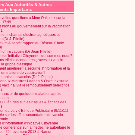
rs Aux Autorités & Autres
nts Importants
uvelles questions à Mme Onkelinx sur la
e H7N9
estions au gouvernement sur la vaccination
N1
nium, champs électromagnétiques et
s (Dr J. Pilette)
nium & santé: rapport du Réseau Choix
al
nium & vaccins (Dr Jean Pilette)
pos d'Initiative Citoyenne: qui sommes nous?
ins effets secondaires graves du vaccin
 la grippe classique
t améliorer la sécurité, l'information et la
é en matière de vaccination?
tuants des vaccins (Dr J. Pilette)
ier aux Ministres Laanan & Onkelinx sur le
g vaccinal via le remboursement sélectif de
ns
financier de quelques maladies après
nation
1000 études sur les risques & échecs des
ns
on du Jury d'Ethique Publicitaire (9/11/11)
e sur les effets secondaires du vaccin
mrix
e d'information d'Initiative Citoyenne
e conférence sur la médecine autoritaire le
edi 29 novembre 2013 à Namur