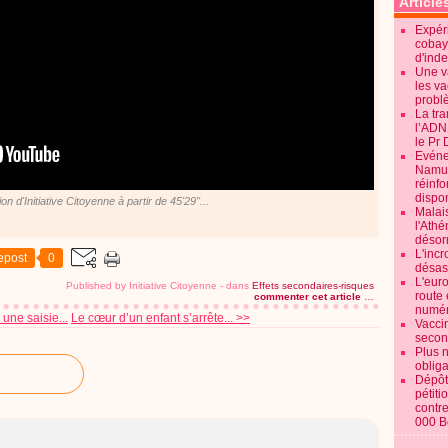
Article
Expéri
cobay
d'ind
Une v
les va
probl
La tr
l’ADN
le Pr 
Evénem
Namur:
réinf
dispon
ion d'Initiative Citoyenne à partir de 45'29''...
Malai
l'Ath
désorm
L'incr
epost
0
désast
L'euro
Published by Initiative Citoyenne
-
dans
Effets secondaires-risques
route 
commenter cet article
…
numér
 une saisie...
Le cœur d’un enfant s’arrête... >>
Vaccin
secon
Plus 
obliga
Dépôt
pétiti
contre
000 B