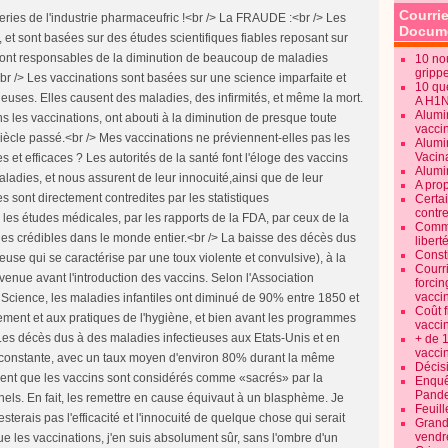
Courrie
es décennies d'études publiées dans le monde, et ce, dans les principales revues médicales, ont documenté des effets indésirables graves (y compris la mort), à cause de la vaccination.<br /> Des centaines d'études médicales ont été publiées, des dizaines de livres ont été écrits par des médecins et des chercheurs, qui ont révélé l'échec de la vaccination, les effets indésirables, et les graves lacunes réunies aussi bien dans la théorie que dans la pratique. Pourtant, chose incroyable, la plupart des pédiatres et des parents ne sont pas au courant de ces résultats.<br /> Inexcusablement, la plupart des pédiatres ne savent même pas ce qu'il y a dans les vaccins qu'ils administrent. Vous ne me croyez pas ? Il suffit de le leur demander… et d'être prêt à voir un regard perplexe sur leur visage… juste avant qu'ils en soient à se fâcher contre vous pour le fait que vous ayez osé poser des questions, ou même qu'ils arrivent à vous menacer si vous ne vous soumettez pas à leur politique de vaccination «obligatoire» !<br /> Malheureusement, la plupart des pédiatres ont jalonné leur réputation sur la sécurité et sur l'efficacité présumées de la vaccination, de sorte qu'ils ne sont pas exactement «ouverts» à entendre toute opinion contraire.<br /> Par exemple, quand notre fille aînée, Brianna, fut âgée d'environ 18 mois, nous l'avons emmenée chez le médecin pour un examen médical. Le médecin nous a dit qu'il était temps pour elle d'être vaccinée avec le vaccin RRO (rougeole, rubéole et oreillons). Nous avions effectué quelques recherches sur les vaccins, et étions un peu inquiets qu'ils pouvaient ne pas être aussi sécuritaires que ce qui était prétendu. Donc, nous avons dit au médecin que nous nous sentions concernés, et que nous ne voulions pas que Brianna se fasse vacciner, pensant qu'il aurait l'honneur d'exaucer nos souhaits.<br /> Sa réponse a été stupéfiante. "Si vous choisissez de ne pas la faire vacciner, alors elle ne pourra plus être soignée dans ce centre médical. Vous devrez aller vous faire soigner ailleurs. Nous ne sommes pas achetés, ou réduits à faire la promotion de tout ce battage médiatique (sur l'autisme). Les vaccinations ne provoquent pas l'autisme.<br /> Manger du poisson panné en bâtonnets pour les enfants constitue un bien plus grand risque d'autisme que ces vaccinations". Quelle arrogance ! Quel pompeux hypocrite. Nous aurions dû sortir de son cabinet immédiatement, mais comme des milliers d'autres parents, nous avons cédé à la pression et avons permis à ce médecin d'injecter du poison à notre petite fille.<br /> ‘‘Des Cocktails Toxiques''<br /> J'ai entendu des précisions à propos des vaccinations, qui étaient décrites comme étant un «cocktail toxique» constitué des plus immondes substances toxiques existant sur Terre. Les vaccins sont associés à des virus d'animaux vivants et morts qui ont été cultivés dans les tissus des reins de singes, de vaches, de chèvres, de<br /> porcs, et même de foetus humains avortés.<br /> Ils contiennent une combinaison des éléments suivants : thimérosal<br /> (éthyl-mercure), aluminium, formaldéhyde (liquide cancérigène d'embaumement), phénol, éthylène glycol (antigel), virus vivants, bactéries, et acétone, entre autres choses.<br /> Le Professeur Boyd Haley, de l'Université du Kentucky, affirme : "Vous ne pourriez même pas construire une étude qui montrerait que le thimérosal est sûr. C'est tout simplement trop toxique. Si vous injectez du thimérosal à un animal, son cerveau sera malade. Si vous l'appliquez sur des tissus vivants, les cellules vont mourir.<br /> Si vous en mettez dans une boîte de Pétri, la culture meurt. Lorsque l'on sait ces choses, il est choquant d'entendre que l'on peut l'injecter à un enfant sans lui causer de dommages". www.rollingstone.com/politics/story/7395411/deadly_immunity.<br /> Et si je prenais du mercure, du formaldéhyde, de l'aluminium, de l'antigel, et des virus vivants cultivés avec des tissus d'animaux morts, que je mélange l'ensemble avec du beurre d'arachide, que j'étale tout cela sur un morceau de pain, et le donne à manger à mes enfants pour une collation ? Pensez-vous que je serais un bon père ? Et si je disais : «Cela les empêchera de tomber malades» ? Vous poseriez-vous des questions sur ma santé mentale ?<br /> Il y aurait des chances que je sois susceptible d'être arrêté pour maltraitance d'enfants. Toutefois, lorsque des médecins injectent à nos enfants les mêmes ingrédients (moins le beurre d'arachide), et nous disent "Cela va les empêcher de tomber malades", la plupart d'entre nous n'ont même pas d'arrière pensée. Et si vous appeliez votre médecin et lui disiez que vous allez injecter du mercure à votre bébé, ainsi que de l'aluminium, du formaldéhyde et que vous lui demandiez quelle est la "dose de sécurité" relative à ces ingrédients ? Eh bien, juste après qu'il ait contacté les Services de Protection de l'Enfance, il appellera sans aucun doute la police ! Vous voyez, il n'y a aucun dosage sécuritaire parce que ce sont toutes des substances toxiques.<br /> Les dérivés du mercure, l'aluminium, et le formaldéhyde sont les ingrédients contenus dans la plupart des vaccins. Comment est-il possible qu'ils soient sans danger ?<br /> La réponse, c'est que cela dépend de qui les injecte. Si vous ou moi injectons à notre enfant, du mercure ou du formaldéhyde, nous allons en prison. Mais si une entreprise médicale ou un médecin injecte les mêmes poisons toxiques, ils sont alors parfaitement sains et sans danger. Qu'est-ce qui cloche dans ce tableau ?<br /> Malheureusement, la plupart des Américains suivent la masse, croient ce qu'on leur dit, ne se posent pas de questions, et placent une foi aveugle en nos médecins. Mais où donc les médecins effectuent-ils leur formation médicale ? C'est ça… à la faculté de médecine.<br /> Les facultés de médecine, qui sont largement subventionnées par Big Pharma, lavent le cerveau des étudiants en leur faisant croire que les vaccins sont sûrs, sans danger, et préviennent la propagation des maladies infectieuses. Il n'est pas surprenant qu'il y ait une incitation financière importante pour Big Pharma à «colporter» la vaccination, car elle fait fortune sur la vente de ces cocktails toxiques.<br /> Une fois ces étudiants devenus médecins, d'importantes commissions leur sont offertes pour vendre plus de vaccins aux patients et poursuivre leur foi aveugle dans la nécessité de ces poisons.<br /> La plupart des gens acquiescent à l'empoisonnement de leurs enfants parce qu'ils ne peuvent tout simplement pas croire (
Docume
10 no
gripp
10 qu
A H1
Alumi
vaccin
Alumi
Vacin
Alumi
A pro
Certa
contre
Commen
libert
Consti
Courr
forcin
vacci
Coût 
vacci
+ de 
vacci
Décisi
Enquêt
Pande
Feuill
Grand
vendr