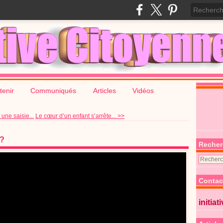
tenir
Communiqués
Articles
Vidéos
 une saisie...
Le cœur d’un enfant s’arrête... >>
r?
Recher
Contac
initiat