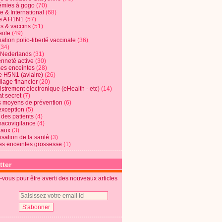
mies à gogo
(70)
e & International
(68)
e A H1N1
(57)
s & vaccins
(51)
eole
(49)
ation polio-liberté vaccinale
(36)
(34)
t Nederlands
(31)
enneté active
(30)
s enceintes
(28)
e H5N1 (aviaire)
(26)
lage financier
(20)
strement électronique (eHealth - etc)
(14)
t secret
(7)
s moyens de prévention
(6)
exception
(5)
 des patients
(4)
acovigilance
(4)
raux
(3)
risation de la santé
(3)
s enceintes grossesse
(1)
tter
vous pour être averti des nouveaux articles