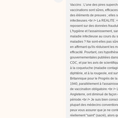
Vaccins : L'une des pires supercheries de l'industrie pharmaceufric !<br /> La FRAUDE :<br /> Les vaccinations sont sûres, efficaces, et sont basées sur des études scientifiques fiables reposant sur des éléments de preuves ; elles sont responsables de la diminution de beaucoup de maladies infectieuses.<br /> La REALITE :<br /> Les vaccinations sont basées sur une science imparfaite et reposent sur des données frauduleuses. Elles causent des maladies, des infirmités, et même la mort. L'hygiène et l'assainissement, sans les vaccinations, ont abouti à la diminution de presque toute maladie infectieuse au cours du siècle passé.<br /> Mes vaccinations ne préviennent-elles pas les maladies ? Ne sont-elles pas sûres et efficaces ? Les autorités de la santé font l'éloge des vaccins en affirmant qu'ils réduisent les maladies, et nous assurent de leur innocuité,ainsi que de leur efficacité. Pourtant, ces hypothèses sont directement contredites par les statistiques gouvernementales publiées dans les études médicales, par les rapports de la FDA, par ceux de la CDC, et par les avis de scientifiques crédibles dans le monde entier.<br /> La baisse des décès dus à la coqueluche (maladie contagieuse qui se caractérise par une toux violente et convulsive), à la diphtérie, et à la rougeole, est survenue avant l'introduction des vaccins. Selon l'Association Britannique pour le Progrès de la Science, les maladies infantiles ont diminué de 90% entre 1850 et 1940, parallèlement à l'assainissement et aux pratiques de l'hygiène, et bien avant les programmes de vaccination obligatoire.<br /> Les décès dus à des maladies infectieuses aux Etats-Unis et en Angleterre, ont diminué de façon constante, avec un taux moyen d'environ 80% durant la même période.<br /> Je suis bien conscient que les vaccins sont considérés comme «sacrés» par la plupart des médecins conventionnels. En fait, les remettre en cause équivaut à un blasphème. Je peux vous assurer que je ne contesterais pas l'efficacité et l'innocuité de quelque chose qui serait réellement "saint" (sacré), alors que les vaccinations, j'en suis absolument sûr, sans l'ombre d'un doute, (et je le dis avec précision) ne sont pas sûres et elles ne sont pas efficaces pour prévenir la propagation de la maladie.<br /> Au cours des 60 dernières années, en tant que pierre angulaire de la politique de santé publique, les vaccinations ont causé, et non pas empêché, la propagation des maladies. Si vous êtes capable de regarder ce sujet avec un "point de vue objectif", vous pourrez facilement voir que les vaccinations de masse sont liées aux épidémies d'échelle mondiale, aux problèmes neurologiques et comportementaux, ainsi qu'à la prolifération des maladies auto-immunes dans le monde entier. Hélas, il est possible que vous me rejetiez en tant "qu'idiot" ou "charlatan" ; si vous croyez cela, mettez votre tête dans le sable, et emmenez de nouveau vos enfants chez le médecin pour des injections supplémentaires de poison.<br /> Vous voyez, la plupart des Américains feront tout ce qu'on leur a dit. Dès le berceau, nous ne sommes pas encouragés à penser de par nous-mêmes. Nous sommes programmés pour placer une confiance aveugle dans notre médecin et dans la Mafia Médicale. On nous apprend à ne pas poser de questions. La triste réalité est que la plupart des Américains croient tout simplement en la vaccination, même s'il est probable qu'ils n'ont pas idée de ce qui est en elle. D