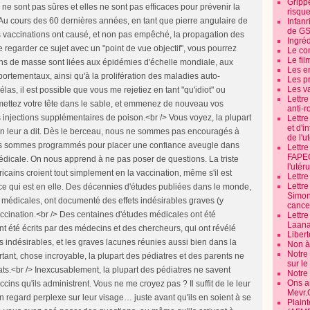
Grippe
risque
Infanr
de G
Ingré
Le co
Le fil
Les e
Les pr
Les v
Lettr
anti-r
Lettre
et d'i
de l'u
Lettr
FAPEO
l'utéru
Lettre
Lettr
Simone
cancer
Lettr
Laana
Libert
Non à 
Notre
sur l
Notre
Ons a
Mevr.
Plain