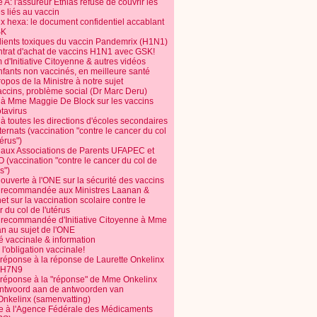
 A: l'assureur Ethias refuse de couvrir les
s liés au vaccin
ix hexa: le document confidentiel accablant
SK
dients toxiques du vaccin Pandemrix (H1N1)
ntrat d'achat de vaccins H1N1 avec GSK!
m d'Initiative Citoyenne & autres vidéos
nfants non vaccinés, en meilleure santé
opos de la Ministre à notre sujet
accins, problème social (Dr Marc Deru)
e à Mme Maggie De Block sur les vaccins
otavirus
 à toutes les directions d'écoles secondaires
nternats (vaccination "contre le cancer du col
térus")
e aux Associations de Parents UFAPEC et
 (vaccination "contre le cancer du col de
s")
 ouverte à l'ONE sur la sécurité des vaccins
e recommandée aux Ministres Laanan &
t sur la vaccination scolaire contre le
 du col de l'utérus
e recommandée d'Initiative Citoyenne à Mme
n au sujet de l'ONE
é vaccinale & information
l'obligation vaccinale!
 réponse à la réponse de Laurette Onkelinx
e H7N9
 réponse à la "réponse" de Mme Onkelinx
ntwoord aan de antwoorden van
Onkelinx (samenvatting)
te à l'Agence Fédérale des Médicaments