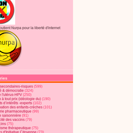
outient Nurpa pour la liberté d'internet
ries
s secondaires-risques
(599)
té & démocratie
(324)
e l'utérus-HPV
(250)
 à tout prix (idéologie du)
(190)
ts d’intérêts -experts
(102)
nation des enfants-crèches
(101)
trie pharmaceutique
(99)
e saisonnière
(91)
cité des vaccins
(79)
cins
(75)
lisme thérapeutique
(75)
s d'Initiative Citoyenne
(73)