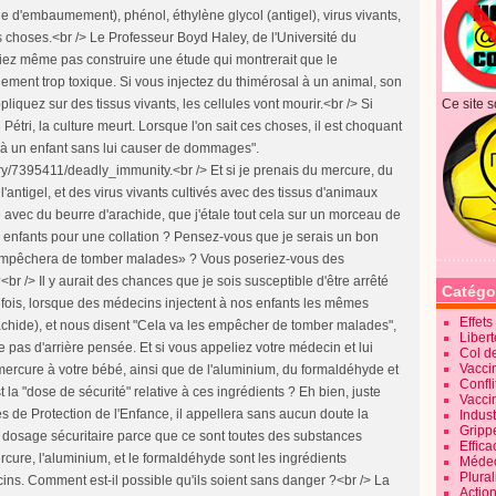
Ce site s
Catégo
Effet
Liber
Col d
Vaccin
Confli
Vacci
Indus
Gripp
Effica
Méde
Plura
Action