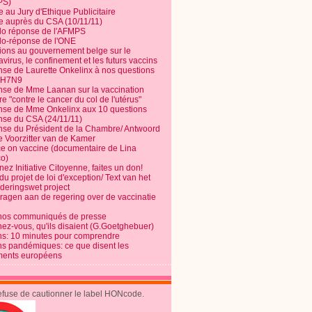
PS)
e au Jury d'Ethique Publicitaire
te auprès du CSA (10/11/11)
o réponse de l'AFMPS
o-réponse de l'ONE
ions au gouvernement belge sur le
virus, le confinement et les futurs vaccins
se de Laurette Onkelinx à nos questions
e H7N9
se de Mme Laanan sur la vaccination
re "contre le cancer du col de l'utérus"
se de Mme Onkelinx aux 10 questions
se du CSA (24/11/11)
se du Président de la Chambre/ Antwoord
e Voorzitter van de Kamer
ce on vaccine (documentaire de Lina
o)
ez Initiative Citoyenne, faites un don!
du projet de loi d'exception/ Text van het
nderingswet project
vragen aan de regering over de vaccinatie
nos communiqués de presse
nez-vous, qu'ils disaient (G.Goetghebuer)
ns: 10 minutes pour comprendre
ns pandémiques: ce que disent les
ents européens
refuse de cautionner le label HONcode.