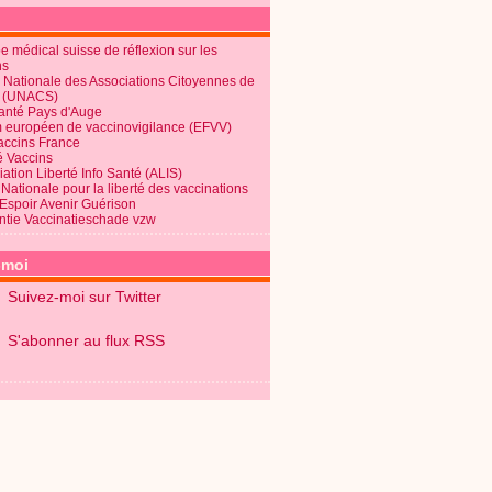
 médical suisse de réflexion sur les
ns
 Nationale des Associations Citoyennes de
é (UNACS)
Santé Pays d'Auge
 européen de vaccinovigilance (EFVV)
Vaccins France
é Vaccins
ation Liberté Info Santé (ALIS)
Nationale pour la liberté des vaccinations
 Espoir Avenir Guérison
ntie Vaccinatieschade vzw
-moi
Suivez-moi sur Twitter
S'abonner au flux RSS