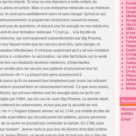
Pandé
Europ
Gripp
Média
Roug
Vaccin
OMS
In he
Citoy
Femme
Gripp
Gaspil
Enregi
Contra
Autre
Loi d'
Droits
Pharm
Antivi
Milita
femme
Newsle
Abonnez-
publiés.
Email