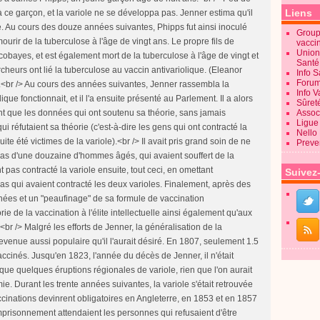
Liens
Groupe
vacci
Union
Sant
Info 
Forum
Info 
Sûret
Associ
Ligue 
Nello
Preve
Suivez