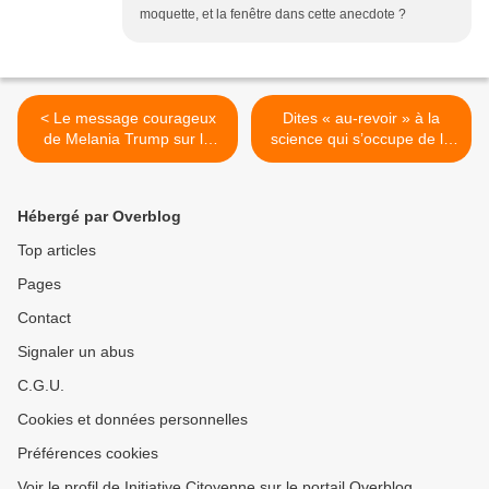
moquette, et la fenêtre dans cette anecdote ?
< Le message courageux
Dites « au-revoir » à la
de Melania Trump sur la
science qui s’occupe de la
vaccination
sécurité des vaccins >
Hébergé par Overblog
Top articles
Pages
Contact
Signaler un abus
C.G.U.
Cookies et données personnelles
Préférences cookies
Voir le profil de Initiative Citoyenne sur le portail Overblog