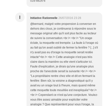
016-8826-6
I
Initiative Rationnelle
26/07/2016 23:28
@bernard, malgré votre propension à converser en
dehors des clous, je continuerai à répondre sous le
message original afin qu'il soit plus facile au lecteur
de suivre la conversation.<br /> <br /> "Un orage
éclate, la moquette est trempée. La faute à l'orage où
au fait qu'on avait oublié de fermer la fenêtre ? [...] s'il
n'y avait pas eu d'orage la moquette serait restée
intacte"<br /> <br /> Cette analogie n'est pas très
claire dans la manière ou elle vient s'articuler ici.
Faute d'explication, je dirais qu'une analogie plus
proche de l'anecdote serait la suivante:<br /> <br />
"La propriétaire rentre chez elle et dit en fermant la
fenêtre: Bien sûr, la voisine a diagnostiqué qu'il y
avait eu un orage tout à l'heure, mais quand même
cette moquette toute mouillée est inexpliquée"<br />
<br /> Cependant ce n'est qu'une conjecture. Voulez-
vous être assez aimable pour expliciter votre
analogie ? Que représentent pour vous l'orage, la