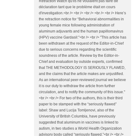
Retraction Watch qu'ils ne voulaient pas faire de
déclaration tant que le problème était en cours
d'investigation.<br /> <br /> <br /> <br /> <br /> Here’s
the retraction notice for “Behavioral abnormalities in
young female mice following administration of
aluminum adjuvants and the human papillomavirus
(HPV) vaccine Gardasil:”<br /> <br /> "This article has
been withdrawn at the request of the Editor-in-Chief
due to serious concerns regarding the scientific
soundness of the article. Review by the Editor-in-
Chief and evaluation by outside experts, confirmed
that THE METHODOLOGY IS SERIOUSLY FLAWED,
and the claims that the article makes are unjustified.
As an international peer-reviewed journal we believe
it is our duty to withdraw the article from further
circulation, and to notify the community of this issue."
<br /> <br /> For two of the authors, this is their third
paper to be stamped with the “seriously flawed”
label: Shaw and Lucija Tomljenovi, also of the
University of British Columbia, have previously
suggested that aluminum in vaccines is linked to
autism, in two studies a World Health Organization
advisory body called “seriously flawed.”<br /> <br />