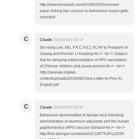
http://retractionwatch.com/2016/02/25/removed-
paper-linking-hpv-vaccine-to-behavioral-issues-gets-
retracted/
C
Claude
31/10/2016 10:19
Sin Hang Lee, MD, F.R.C.P.(C), FCAP to President Xi
Jinping and Premier Li Keqiang<br /> <br /> Subject:
Ask for delaying implementation of HPV vaccination
of Chinese children and young women<br /> <br />
http://sanevax.org/wp-
content/uploads/2016/08/China-Letter-to-Pres-Xi-
English.pdf
C
Claude
28/10/2016 20:31
Behavioral abnormalities in female mice following
administration of aluminum adjuvants and the human
papillomavirus (HPV) vaccine Gardasil<br /> <br />
http://link.springer.com/article/10.1007%2Fs12026-