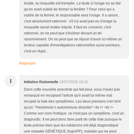
éclate, la moquette est trempée. La faute à l'orage où au fait
qu'on avait oublié de fermer la fenêtre ? Pour celui qui a
oublié de la fermer, le responsable sera l'orage. Il a raison,
c'est absolument rationnel : s'il n'y avait pas eu d'orage la
moquette serait restée intacte. Il faut en convenir, c'est
rationnel, on ne peut que s'incliner devant un tel
raisonnement. On ne peut que se réjouir d'avoir ici-même un
lecteur capable d'investigations rationnelles aussi pointues,
c'est un régal...
Répondre
I
Initiative Rationnelle
26/07/2016 16:41
Dans cette nouvelle anecdote qui fait peur, vous n'avez pas
remarqué en recopiant l'article qu'il avait lui même mal
recopié la liste des symptômes. Les deux premiers n'en font
qu'un: "Hashimoto’s autoimmune disorder".<br /> <br />
Comme son nom l'indique, ce n'est pas un symptôme, c'est un
diagnostic. Il ne peut donc faire parti de cette liste puisque le
texte précise bien que les médecins ont déjà diagnostiqué
une maladie GÉNÉTIQUE (hypoPP), maladie qui ne peut