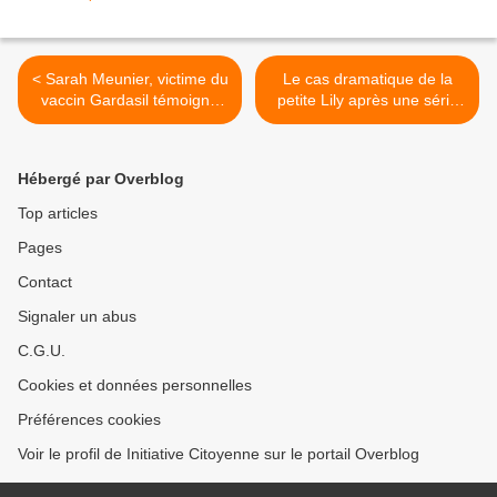
< Sarah Meunier, victime du
Le cas dramatique de la
vaccin Gardasil témoigne
petite Lily après une série
au profit de la santé
de vaccins >
publique
Hébergé par Overblog
Top articles
Pages
Contact
Signaler un abus
C.G.U.
Cookies et données personnelles
Préférences cookies
Voir le profil de Initiative Citoyenne sur le portail Overblog