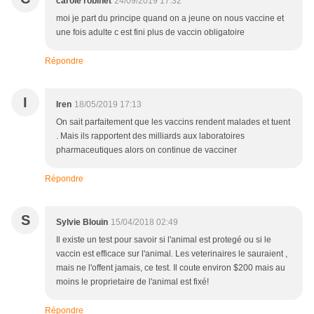
carole robinet
24/09/2019 17:32
moi je part du principe quand on a jeune on nous vaccine et
une fois adulte c est fini plus de vaccin obligatoire
Répondre
I
Iren
18/05/2019 17:13
On sait parfaitement que les vaccins rendent malades et tuent
. Mais ils rapportent des milliards aux laboratoires
pharmaceutiques alors on continue de vacciner
Répondre
S
Sylvie Blouin
15/04/2018 02:49
Il existe un test pour savoir si l'animal est protegé ou si le
vaccin est efficace sur l'animal. Les veterinaires le sauraient ,
mais ne l'offent jamais, ce test. Il coute environ $200 mais au
moins le proprietaire de l'animal est fixé!
Répondre