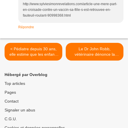
http://www.sylviesimonrevelations.com/article-une-mere-part-
en-croisade-contre-un-vaccin-sa-fille-s-est-retrouvee-en-
fauteuil-roulant-90998368.html
Répondre
< Pédiatre depuis 30 ans,
Le Dr John Robb,
elle estime que les enfants
vétérinaire dénonce la
sont trop vaccinés et qu'ils
survaccination des animaux
sont endommagés...
>
Hébergé par Overblog
Top articles
Pages
Contact
Signaler un abus
C.G.U.
Cookies et données personnelles