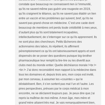
constate que beaucoup ne connaissent rien à l’immunité,
qu’ils ne savent même pas guérir une rougeole en 2019,
qu’ils craignent le tétanos, qu’ils ne savent pas établir un lien
entre un vaccin et les problèmes qui suivent, bref, qu’ils ne
savent pas grand-chose en médecine. C’est une caste dont
beaucoup de membres ont perdu toute crédibilité à mes yeux,
d’autant plus qu’ils sont totalement incapables,
intellectuellement, de s’interroger sur ce qu’ils apprennent. Ils
ne sont plus des chercheurs. Petits tâcherons des
actionnaires des labos, ils répètent, ils affirment
péremptoirement ce qu’ils ont laborieusement appris et sont
dispensés de se poser des questions puisque big-brother
pharmaceutique leur remplit la tire-lire ou les divertit aux
clubs med du monde entier. Quelle déchéance morale !<br />
<br /> J’ai donc reconsidéré mon rapport à la médecine dans
tous les domaines et, depuis trois ans, mon corps est invité,
par mon cerveau, à assumer les «couintes » qui le
déstabilisent. Ben, il s’en sortent pas mal l’un et l’autre. Les
pires perspectives, prévues par le corps médical à mon
encontre, ne se déclarent toujours pas. Je peux dire que j’ai
repris la maîtrise de moi-même. A mon âge, mes mère et
grand’mère allaient très mal. Je vais remarquablement bien,