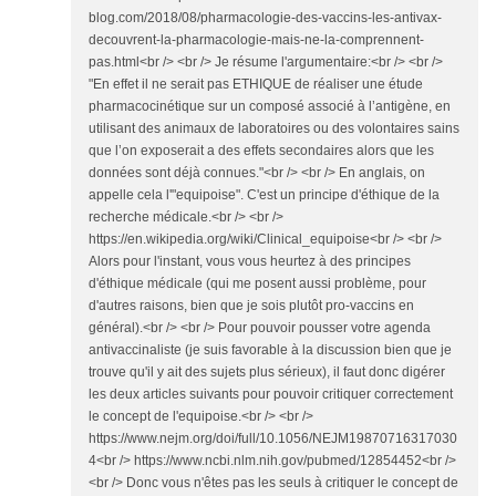
blog.com/2018/08/pharmacologie-des-vaccins-les-antivax-
decouvrent-la-pharmacologie-mais-ne-la-comprennent-
pas.html<br /> <br /> Je résume l'argumentaire:<br /> <br />
"En effet il ne serait pas ETHIQUE de réaliser une étude
pharmacocinétique sur un composé associé à l’antigène, en
utilisant des animaux de laboratoires ou des volontaires sains
que l’on exposerait a des effets secondaires alors que les
données sont déjà connues."<br /> <br /> En anglais, on
appelle cela l'"equipoise". C'est un principe d'éthique de la
recherche médicale.<br /> <br />
https://en.wikipedia.org/wiki/Clinical_equipoise<br /> <br />
Alors pour l'instant, vous vous heurtez à des principes
d'éthique médicale (qui me posent aussi problème, pour
d'autres raisons, bien que je sois plutôt pro-vaccins en
général).<br /> <br /> Pour pouvoir pousser votre agenda
antivaccinaliste (je suis favorable à la discussion bien que je
trouve qu'il y ait des sujets plus sérieux), il faut donc digérer
les deux articles suivants pour pouvoir critiquer correctement
le concept de l'equipoise.<br /> <br />
https://www.nejm.org/doi/full/10.1056/NEJM19870716317030
4<br /> https://www.ncbi.nlm.nih.gov/pubmed/12854452<br />
<br /> Donc vous n'êtes pas les seuls à critiquer le concept de