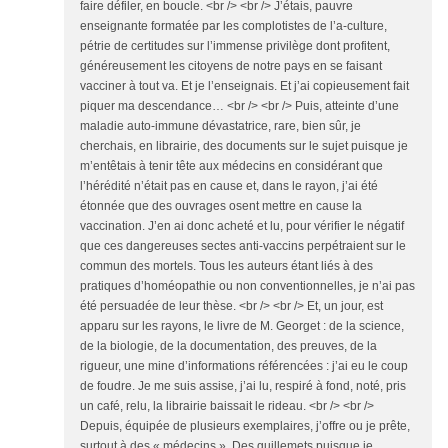
faire défiler, en boucle. <br /> <br /> J’étais, pauvre
enseignante formatée par les complotistes de l’a-culture,
pétrie de certitudes sur l’immense privilège dont profitent,
généreusement les citoyens de notre pays en se faisant
vacciner à tout va. Et je l’enseignais. Et j’ai copieusement fait
piquer ma descendance… <br /> <br /> Puis, atteinte d’une
maladie auto-immune dévastatrice, rare, bien sûr, je
cherchais, en librairie, des documents sur le sujet puisque je
m’entêtais à tenir tête aux médecins en considérant que
l’hérédité n’était pas en cause et, dans le rayon, j’ai été
étonnée que des ouvrages osent mettre en cause la
vaccination. J’en ai donc acheté et lu, pour vérifier le négatif
que ces dangereuses sectes anti-vaccins perpétraient sur le
commun des mortels. Tous les auteurs étant liés à des
pratiques d’homéopathie ou non conventionnelles, je n’ai pas
été persuadée de leur thèse. <br /> <br /> Et, un jour, est
apparu sur les rayons, le livre de M. Georget : de la science,
de la biologie, de la documentation, des preuves, de la
rigueur, une mine d’informations référencées : j’ai eu le coup
de foudre. Je me suis assise, j’ai lu, respiré à fond, noté, pris
un café, relu, la librairie baissait le rideau. <br /> <br />
Depuis, équipée de plusieurs exemplaires, j’offre ou je prête,
surtout à des « médecins ». Des guillemets puisque je