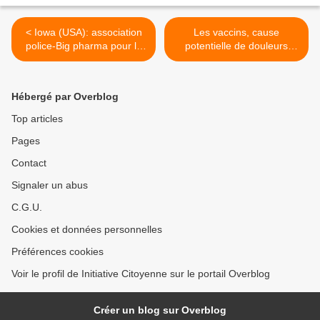
< Iowa (USA): association
Les vaccins, cause
police-Big pharma pour la
potentielle de douleurs
surveillance santé des
articulaires chez les jeunes,
élèves!
selon des études >
Hébergé par Overblog
Top articles
Pages
Contact
Signaler un abus
C.G.U.
Cookies et données personnelles
Préférences cookies
Voir le profil de Initiative Citoyenne sur le portail Overblog
Créer un blog sur Overblog