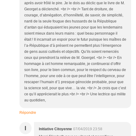
après avoir frôlé le pire. Je le dois au déclic que le livre de M.
Georget a déclenché. <br /> <br /> Tant de droiture, de
courage, d’abnégation, d’honnêteté, de savoir, de simplicité,
nanti de la seule fougue des hussards de la République
d’antan qui éduquaient les jeunes pour que les lendemains
soient mieux dans leurs mains : quel beau personnage il
était ! Il incarnait un espoir pour le futur puisque les maîtres de
l’a-République d’à présent ne permettent plus l’émergence
de gens aussi cultivés et objectifs. Qu’ils soient remerciés
ceux qui prendront la relève de M. Goerget. <br /> <br /> En
hommage à cet homme remarquable, je continuerai d’offrir
son livre, pour le bien commun, pour le respect du cerveau de
l’homme, pour une ode à ce que peut être l’intelligence, pour
rescaper l’humain d’1 presque génocide probable, pour que
la science soit, pour que vive… la vie. <br /> Je crois que c’est
ce qu’il apprécierait le plus.<br /> <br /> Une lectrice qui milite
au quotidien,
Répondre
I
Initiative Citoyenne
07/04/2019 23:58