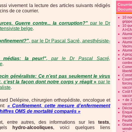
Courrie
 vivement la lecture des articles suivants rédigés
Docume
ins de ce courrier.
10 no
gripp
urces. Guerre contre... la corruption?"
par le Dr
10 qu
tensiviste belge
.
A H1
Alumi
vaccin
confinement?"
, par le Dr Pascal Sacré, anesthésiste-
Alumi
Vacin
Alumi
A pro
 médias: la peur!",
par le Dr Pascal Sacré,
Certa
contre
ge
.
Commen
libert
Consti
cin généraliste: Ce n’est pas seulement le virus
Courr
 c’est la façon dont notre corps y réagit
»
par le
forcin
liste
.
vacci
Coût 
vacci
érard Delépine, chirurgien orthopédiste, oncologue et
+ de 
vacci
ent:
« Confinement, cette mesure d’enfermement
Décisi
? Chiffres OMS de mortalité comparés »
Enquêt
Pande
Feuill
, entre autres, des informations sur les
tests
,
Grand
els
hydro-alcooliques
, voici quelques liens
vendr