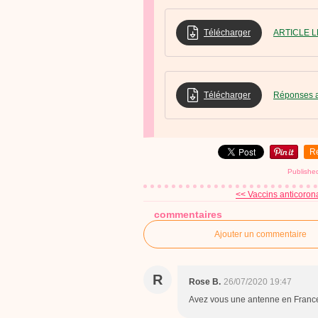
Télécharger
ARTICLE L
Télécharger
Réponses a
R
Published
<< Vaccins anticorona
commentaires
Ajouter un commentaire
R
Rose B.
26/07/2020 19:47
Avez vous une antenne en Franc