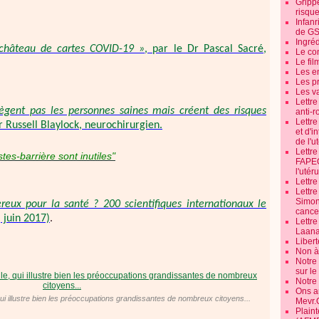
Grippe
risque
Infanr
de G
Ingré
u château de cartes COVID-19 »
, par le Dr Pascal Sacré,
Le co
Le fil
Les e
Les pr
Les v
Lettr
ègent pas les personnes saines mais créent des risques
anti-r
Lettre
Dr Russell Blaylock, neurochirurgien.
et d'i
de l'u
Lettr
tes-barrière sont inutiles"
FAPEO
l'utéru
Lettre
Lettr
Simone
reux pour la santé ? 200 scientifiques internationaux le
cancer
 juin 2017)
.
Lettr
Laana
Libert
Non à 
Notre
sur l
Notre
Ons a
ui illustre bien les préoccupations grandissantes de nombreux citoyens...
Mevr.
Plain