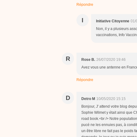
Répondre
I
Initiative Citoyenne
01/
Non, il y a plusieurs as
vaccinations, Info Vacci
R
Rose B.
26/07/2020 19:46
Avez vous une antenne en France ?
Répondre
D
Detro M
10/05/2020 15:15
Bonjour, J' attend votre blog dep
Sophie Wilmet y était ainsi que C
road book.<br /> Notre population 
pucé ne les ennuies pas, à conditio
un être libre ne fait pas le poids
demande, le jour ou je suis menac