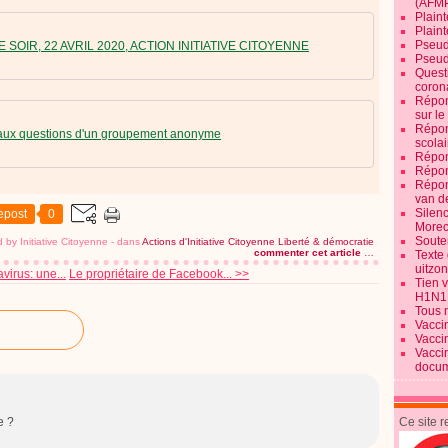
(AFM
Plaint
Plain
Pseud
E SOIR, 22 AVRIL 2020, ACTION INITIATIVE CITOYENNE
Pseud
Quest
corona
Répon
sur l
Répon
ux questions d'un groupement anonyme
scolai
Répon
Répon
Répon
van d
Silen
epost
0
Morec
Souten
 by Initiative Citoyenne
-
dans
Actions d'Initiative Citoyenne
Liberté & démocratie
commenter cet article
…
Texte 
uitzo
virus: une...
Le propriétaire de Facebook... >>
Tien 
H1N1
Tous 
Vacci
Vacci
Vacci
docum
e ?
Ce site 