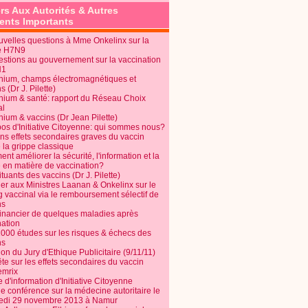
rs Aux Autorités & Autres
nts Importants
uvelles questions à Mme Onkelinx sur la
e H7N9
estions au gouvernement sur la vaccination
N1
nium, champs électromagnétiques et
s (Dr J. Pilette)
nium & santé: rapport du Réseau Choix
al
nium & vaccins (Dr Jean Pilette)
pos d'Initiative Citoyenne: qui sommes nous?
ins effets secondaires graves du vaccin
 la grippe classique
t améliorer la sécurité, l'information et la
é en matière de vaccination?
tuants des vaccins (Dr J. Pilette)
ier aux Ministres Laanan & Onkelinx sur le
g vaccinal via le remboursement sélectif de
ns
financier de quelques maladies après
nation
1000 études sur les risques & échecs des
ns
on du Jury d'Ethique Publicitaire (9/11/11)
e sur les effets secondaires du vaccin
mrix
e d'information d'Initiative Citoyenne
e conférence sur la médecine autoritaire le
edi 29 novembre 2013 à Namur