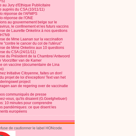
PS)
e au Jury d'Ethique Publicitaire
te auprès du CSA (10/11/11)
o réponse de l'AFMPS
o-réponse de l'ONE
ions au gouvernement belge sur le
virus, le confinement et les futurs vaccins
se de Laurette Onkelinx à nos questions
e H7N9
se de Mme Laanan sur la vaccination
re "contre le cancer du col de l'utérus"
se de Mme Onkelinx aux 10 questions
se du CSA (24/11/11)
se du Président de la Chambre/ Antwoord
e Voorzitter van de Kamer
ce on vaccine (documentaire de Lina
o)
ez Initiative Citoyenne, faites un don!
du projet de loi d'exception/ Text van het
nderingswet project
vragen aan de regering over de vaccinatie
nos communiqués de presse
nez-vous, qu'ils disaient (G.Goetghebuer)
ns: 10 minutes pour comprendre
ns pandémiques: ce que disent les
ents européens
refuse de cautionner le label HONcode.