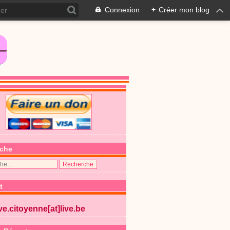
Connexion
+
Créer mon blog
che
t
ive.citoyenne[at]live.be