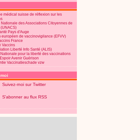
 médical suisse de réflexion sur les
ns
 Nationale des Associations Citoyennes de
é (UNACS)
Santé Pays d'Auge
 européen de vaccinovigilance (EFVV)
Vaccins France
é Vaccins
ation Liberté Info Santé (ALIS)
Nationale pour la liberté des vaccinations
 Espoir Avenir Guérison
ntie Vaccinatieschade vzw
-moi
Suivez-moi sur Twitter
S'abonner au flux RSS