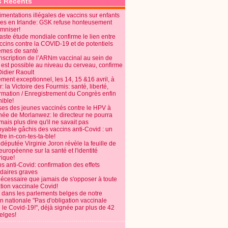
s Récents
mentations illégales de vaccins sur enfants
es en Irlande: GSK refuse honteusement
emniser!
aste étude mondiale confirme le lien entre
ccins contre la COVID-19 et de potentiels
èmes de santé
anscription de l’ARNm vaccinal au sein de
 est possible au niveau du cerveau, confirme
Didier Raoult
ent exceptionnel, les 14, 15 &16 avril, à
 la Victoire des Fourmis: santé, liberté,
ormation / Enregistrement du Congrès enfin
ible!
ses des jeunes vaccinés contre le HPV à
énée de Morlanwez: le directeur ne pourra
ais plus dire qu'il ne savait pas
oyable gâchis des vaccins anti-Covid : un
re in-con-tes-ta-ble!
députée Virginie Joron révèle la feuille de
européenne sur la santé et l'identité
ique!
s anti-Covid: confirmation des effets
daires graves
nécessaire que jamais de s'opposer à toute
tion vaccinale Covid!
 dans les parlements belges de notre
on nationale "Pas d'obligation vaccinale
 le Covid-19!", déjà signée par plus de 42
elges!