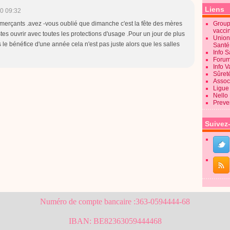
Liens
0 09:32
mmerçants .avez -vous oublié que dimanche c'est la fête des mères
Groupe
vacci
stes ouvrir avec toutes les protections d'usage .Pour un jour de plus
Union
 le bénéfice d'une année cela n'est pas juste alors que les salles
Sant
Info 
Forum
Info 
Sûret
Associ
Ligue 
Nello
Preve
Suivez
Numéro de compte bancaire :363-0594444-68
IBAN: BE82363059444468