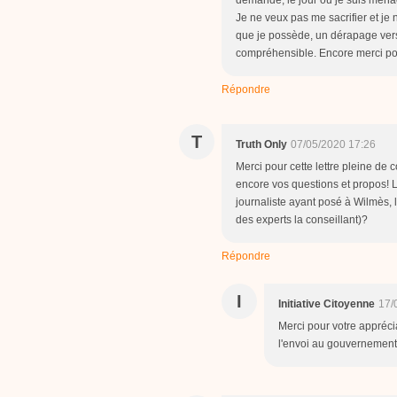
Je ne veux pas me sacrifier et je
que je possède, un dérapage vers 
compréhensible. Encore merci pou
Répondre
T
Truth Only
07/05/2020 17:26
Merci pour cette lettre pleine de
encore vos questions et propos! 
journaliste ayant posé à Wilmès, l
des experts la conseillant)?
Répondre
I
Initiative Citoyenne
17/
Merci pour votre apprécia
l'envoi au gouvernement et