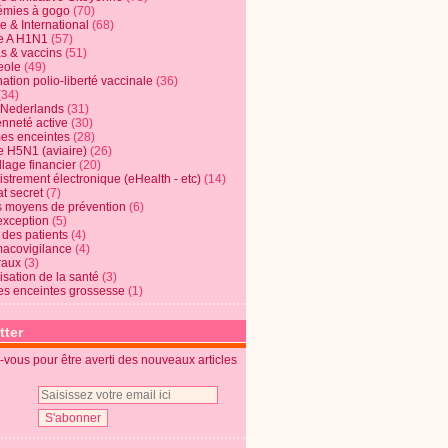
mies à gogo
(70)
e & International
(68)
e A H1N1
(57)
s & vaccins
(51)
eole
(49)
ation polio-liberté vaccinale
(36)
(34)
t Nederlands
(31)
enneté active
(30)
s enceintes
(28)
e H5N1 (aviaire)
(26)
lage financier
(20)
strement électronique (eHealth - etc)
(14)
t secret
(7)
s moyens de prévention
(6)
exception
(5)
 des patients
(4)
acovigilance
(4)
raux
(3)
risation de la santé
(3)
s enceintes grossesse
(1)
tter
vous pour être averti des nouveaux articles