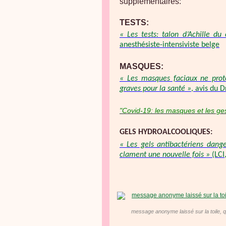
supplémentaires:
TESTS:
« Les tests: talon d’Achille d
anesthésiste-intensiviste belge
MASQUES:
« Les masques faciaux ne prot
graves pour la santé »
, avis du 
"Covid-19: les masques et les ges
GELS HYDROALCOOLIQUES:
« Les gels antibactériens dange
clament une nouvelle fois »
(LCI,
message anonyme laissé sur la toile, q