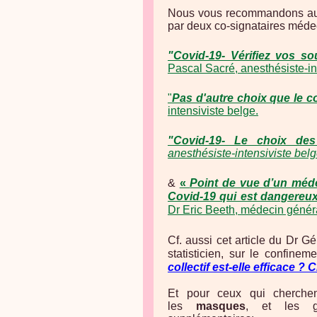
Nous vous recommandons aussi
par deux co-signataires médec
"Covid-19- Vérifiez vos so
Pascal Sacré, anesthésiste-in
"
Pas d'autre choix que le 
intensiviste belge.
"Covid-19- Le choix des
anesthésiste-intensiviste bel
&
«
Point de vue d’un méde
Covid-19 qui est dangereux,
Dr Eric Beeth, médecin généra
Cf. aussi cet article du Dr G
statisticien, sur le confinem
collectif est-elle efficace 
Et pour ceux qui cherchent
les
masques
, et les g