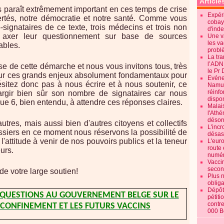
Article
s paraît extrêmement important en ces temps de crise
Expéri
ertés, notre démocratie et notre santé. Comme vous
cobay
o-signataires de ce texte, trois médecins et trois non
d'ind
 axer leur questionnement sur base de sources
Une v
les va
ables.
probl
La tr
l’ADN
sse de cette démarche et nous vous invitons tous, très
le Pr 
sur ces grands enjeux absolument fondamentaux pour
Evénem
ésitez donc pas à nous écrire et à nous soutenir, ce
Namur:
réinf
largir bien sûr son nombre de signataires car nous
dispon
6, bien entendu, à attendre ces réponses claires.
Malai
l'Ath
désorm
utres, mais aussi bien d'autres citoyens et collectifs
L'incr
dossiers en ce moment nous réservons la possibilité de
désast
l'attitude à venir de nos pouvoirs publics et la teneur
L'euro
route 
urs.
numér
Vaccin
secon
de votre large soutien!
Plus 
obliga
Dépôt
E QUESTIONS AU GOUVERNEMENT BELGE SUR LE
pétiti
contre
 CONFINEMENT ET LES FUTURS VACCINS
000 B