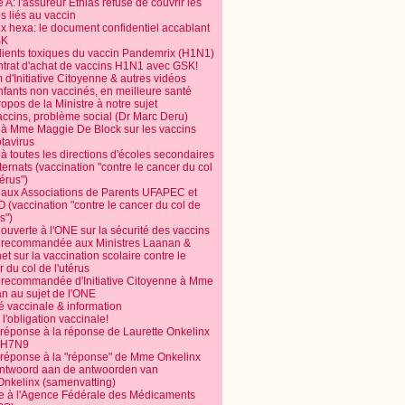
 A: l'assureur Ethias refuse de couvrir les
s liés au vaccin
ix hexa: le document confidentiel accablant
SK
dients toxiques du vaccin Pandemrix (H1N1)
ntrat d'achat de vaccins H1N1 avec GSK!
m d'Initiative Citoyenne & autres vidéos
nfants non vaccinés, en meilleure santé
opos de la Ministre à notre sujet
accins, problème social (Dr Marc Deru)
e à Mme Maggie De Block sur les vaccins
otavirus
 à toutes les directions d'écoles secondaires
nternats (vaccination "contre le cancer du col
térus")
e aux Associations de Parents UFAPEC et
 (vaccination "contre le cancer du col de
s")
 ouverte à l'ONE sur la sécurité des vaccins
e recommandée aux Ministres Laanan &
t sur la vaccination scolaire contre le
 du col de l'utérus
e recommandée d'Initiative Citoyenne à Mme
n au sujet de l'ONE
é vaccinale & information
l'obligation vaccinale!
 réponse à la réponse de Laurette Onkelinx
e H7N9
 réponse à la "réponse" de Mme Onkelinx
ntwoord aan de antwoorden van
Onkelinx (samenvatting)
te à l'Agence Fédérale des Médicaments