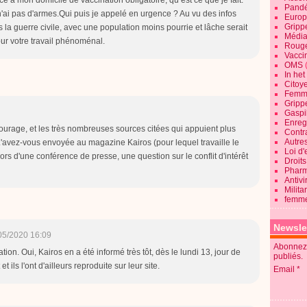
Pandé
 n'ai pas d'armes.Qui puis je appelé en urgence ? Au vu des infos
Europ
Gripp
la guerre civile, avec une population moins pourrie et lâche serait
Média
r votre travail phénoménal.
Roug
Vaccin
OMS
In he
Citoy
Femme
Gripp
Gaspil
Enregi
 courage, et les très nombreuses sources citées qui appuient plus
Contra
Autre
L'avez-vous envoyée au magazine Kairos (pour lequel travaille le
Loi d'
ors d'une conférence de presse, une question sur le conflit d'intérêt
Droits
Pharm
Antivi
Milita
femme
Newsle
05/2020 16:09
Abonnez-
tion. Oui, Kairos en a été informé très tôt, dès le lundi 13, jour de
publiés.
 ils l'ont d'ailleurs reproduite sur leur site.
Email