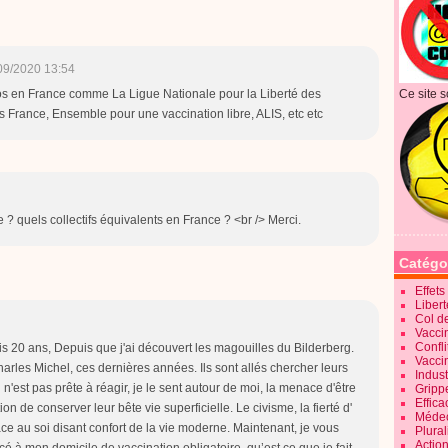
09/2020 13:54
sos en France comme La Ligue Nationale pour la Liberté des
Ce site s
ns France, Ensemble pour une vaccination libre, ALIS, etc etc
 quels collectifs équivalents en France ? <br /> Merci.
Catégo
Effet
Liber
Col d
Vaccin
Confli
uis 20 ans, Depuis que j'ai découvert les magouilles du Bilderberg.
Vacci
harles Michel, ces dernières années. Ils sont allés chercher leurs
Indus
n'est pas prête à réagir, je le sent autour de moi, la menace d'être
Gripp
Effica
n de conserver leur bête vie superficielle. Le civisme, la fierté d'
Méde
 face au soi disant confort de la vie moderne. Maintenant, je vous
Plura
Action
é à mon domicile de vaccination obligatoire, qu’est ce que je fait.