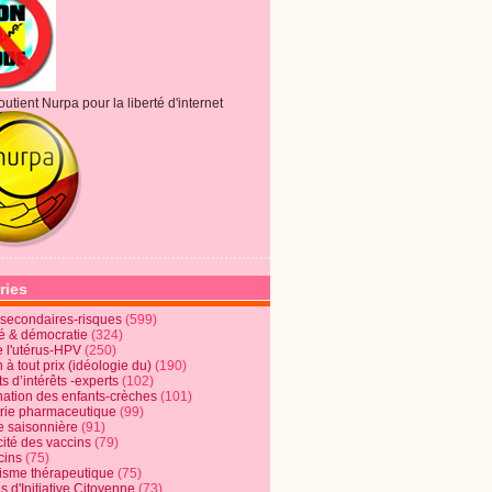
outient Nurpa pour la liberté d'internet
ries
s secondaires-risques
(599)
té & démocratie
(324)
e l'utérus-HPV
(250)
 à tout prix (idéologie du)
(190)
ts d’intérêts -experts
(102)
nation des enfants-crèches
(101)
trie pharmaceutique
(99)
e saisonnière
(91)
cité des vaccins
(79)
cins
(75)
lisme thérapeutique
(75)
s d'Initiative Citoyenne
(73)