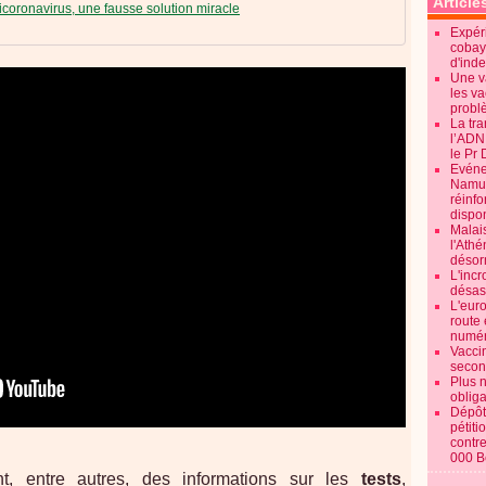
Article
icoronavirus, une fausse solution miracle
Expéri
cobay
d'ind
Une v
les va
probl
La tr
l’ADN
le Pr 
Evénem
Namur:
réinf
dispon
Malai
l'Ath
désorm
L'incr
désast
L'euro
route 
numér
Vaccin
secon
Plus 
obliga
Dépôt
pétiti
contre
000 B
, entre autres, des informations sur les
tests
,