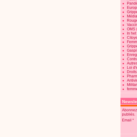
Pandé
Europ
Gripp
Média
Roug
Vaccin
OMS
In he
Citoy
Femme
Gripp
Gaspil
Enregi
Contra
Autre
Loi d'
Droits
Pharm
Antivi
Milita
femme
Newsle
Abonnez-
publiés.
Email