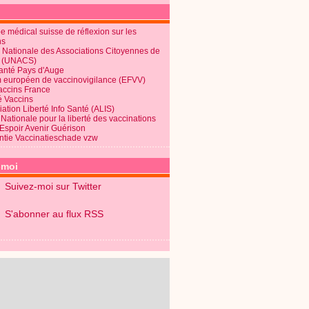
 médical suisse de réflexion sur les
ns
 Nationale des Associations Citoyennes de
é (UNACS)
Santé Pays d'Auge
 européen de vaccinovigilance (EFVV)
Vaccins France
é Vaccins
ation Liberté Info Santé (ALIS)
Nationale pour la liberté des vaccinations
 Espoir Avenir Guérison
ntie Vaccinatieschade vzw
-moi
Suivez-moi sur Twitter
S'abonner au flux RSS