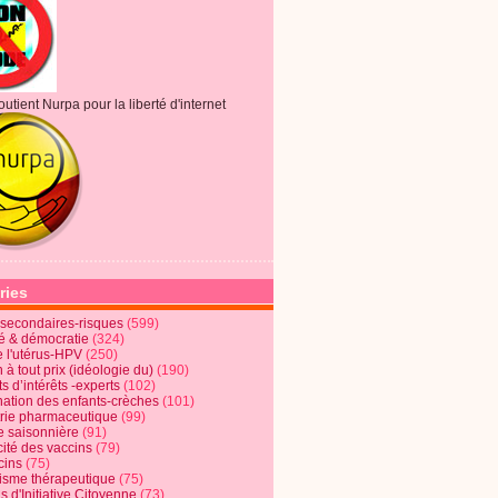
outient Nurpa pour la liberté d'internet
ries
s secondaires-risques
(599)
té & démocratie
(324)
e l'utérus-HPV
(250)
 à tout prix (idéologie du)
(190)
ts d’intérêts -experts
(102)
nation des enfants-crèches
(101)
trie pharmaceutique
(99)
e saisonnière
(91)
cité des vaccins
(79)
cins
(75)
lisme thérapeutique
(75)
s d'Initiative Citoyenne
(73)