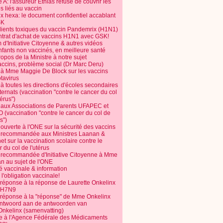
 A: l'assureur Ethias refuse de couvrir les
s liés au vaccin
ix hexa: le document confidentiel accablant
SK
dients toxiques du vaccin Pandemrix (H1N1)
ntrat d'achat de vaccins H1N1 avec GSK!
m d'Initiative Citoyenne & autres vidéos
nfants non vaccinés, en meilleure santé
opos de la Ministre à notre sujet
accins, problème social (Dr Marc Deru)
e à Mme Maggie De Block sur les vaccins
otavirus
 à toutes les directions d'écoles secondaires
nternats (vaccination "contre le cancer du col
térus")
e aux Associations de Parents UFAPEC et
 (vaccination "contre le cancer du col de
s")
 ouverte à l'ONE sur la sécurité des vaccins
e recommandée aux Ministres Laanan &
t sur la vaccination scolaire contre le
 du col de l'utérus
e recommandée d'Initiative Citoyenne à Mme
n au sujet de l'ONE
é vaccinale & information
l'obligation vaccinale!
 réponse à la réponse de Laurette Onkelinx
e H7N9
 réponse à la "réponse" de Mme Onkelinx
ntwoord aan de antwoorden van
Onkelinx (samenvatting)
te à l'Agence Fédérale des Médicaments