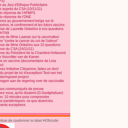
PS)
e au Jury d'Ethique Publicitaire
te auprès du CSA (10/11/11)
o réponse de l'AFMPS
o-réponse de l'ONE
ions au gouvernement belge sur le
virus, le confinement et les futurs vaccins
se de Laurette Onkelinx à nos questions
e H7N9
se de Mme Laanan sur la vaccination
re "contre le cancer du col de l'utérus"
se de Mme Onkelinx aux 10 questions
se du CSA (24/11/11)
se du Président de la Chambre/ Antwoord
e Voorzitter van de Kamer
ce on vaccine (documentaire de Lina
o)
ez Initiative Citoyenne, faites un don!
du projet de loi d'exception/ Text van het
nderingswet project
vragen aan de regering over de vaccinatie
nos communiqués de presse
nez-vous, qu'ils disaient (G.Goetghebuer)
ns: 10 minutes pour comprendre
ns pandémiques: ce que disent les
ents européens
refuse de cautionner le label HONcode.