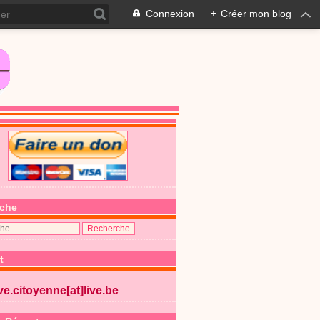
Connexion
+
Créer mon blog
che
t
ive.citoyenne[at]live.be