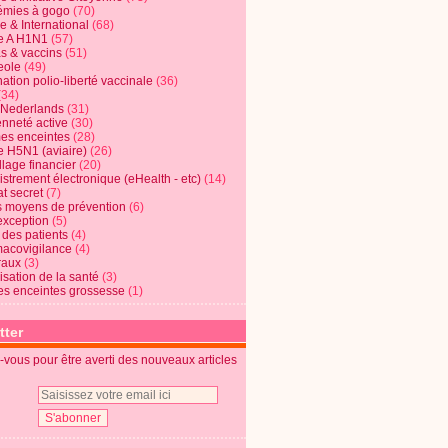
mies à gogo
(70)
e & International
(68)
e A H1N1
(57)
s & vaccins
(51)
eole
(49)
ation polio-liberté vaccinale
(36)
(34)
t Nederlands
(31)
enneté active
(30)
s enceintes
(28)
e H5N1 (aviaire)
(26)
lage financier
(20)
strement électronique (eHealth - etc)
(14)
t secret
(7)
s moyens de prévention
(6)
exception
(5)
 des patients
(4)
acovigilance
(4)
raux
(3)
risation de la santé
(3)
s enceintes grossesse
(1)
tter
vous pour être averti des nouveaux articles