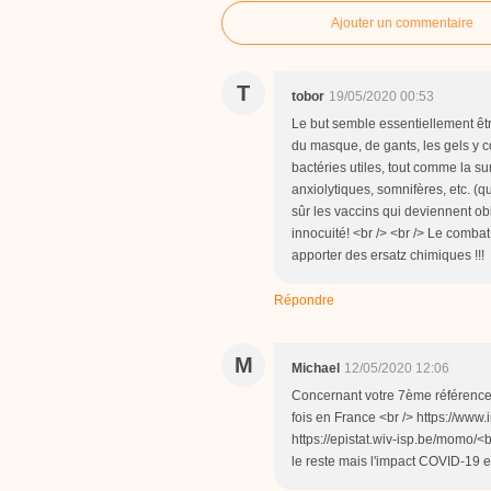
Ajouter un commentaire
T
tobor
19/05/2020 00:53
Le but semble essentiellement êtr
du masque, de gants, les gels y 
bactéries utiles, tout comme la su
anxiolytiques, somnifères, etc. (
sûr les vaccins qui deviennent obli
innocuité! <br /> <br /> Le combat
apporter des ersatz chimiques !!!
Répondre
M
Michael
12/05/2020 12:06
Concernant votre 7ème référence i
fois en France <br /> https://www.
https://epistat.wiv-isp.be/momo/<
le reste mais l'impact COVID-19 