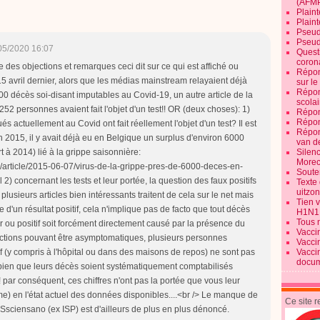
(AFM
Plaint
Plain
Pseud
Pseud
05/2020 16:07
Quest
corona
 des objections et remarques ceci dit sur ce qui est affiché ou
Répon
 15 avril dernier, alors que les médias mainstream relayaient déjà
sur l
Répon
000 décès soi-disant imputables au Covid-19, un autre article de la
scolai
52 personnes avaient fait l'objet d'un test!! OR (deux choses): 1)
Répon
Répon
s actuellement au Covid ont fait réellement l'objet d'un test? Il est
Répon
n 2015, il y avait déjà eu en Belgique un surplus d'environ 6000
van d
 à 2014) lié à la grippe saisonnière:
Silen
Morec
2/article/2015-06-07/virus-de-la-grippe-pres-de-6000-deces-en-
Souten
l 2) concernant les tests et leur portée, la question des faux positifs
Texte 
uitzo
plusieurs articles bien intéressants traitent de cela sur le net mais
Tien 
d'un résultat positif, cela n'implique pas de facto que tout décès
H1N1
Tous 
r ou positif soit forcément directement causé par la présence du
Vacci
ections pouvant être asymptomatiques, plusieurs personnes
Vacci
if (y compris à l'hôpital ou dans des maisons de repos) ne sont pas
Vacci
docum
bien que leurs décès soient systématiquement comptabilisés
ar conséquent, ces chiffres n'ont pas la portée que vous leur
) en l'état actuel des données disponibles....<br /> Le manque de
Ce site 
sciensano (ex ISP) est d'ailleurs de plus en plus dénoncé.