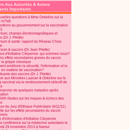
rs Aux Autorités & Autres
nts Importants
uvelles questions à Mme Onkelinx sur la
e H7N9
estions au gouvernement sur la vaccination
N1
nium, champs électromagnétiques et
s (Dr J. Pilette)
nium & santé: rapport du Réseau Choix
al
nium & vaccins (Dr Jean Pilette)
pos d'Initiative Citoyenne: qui sommes nous?
ins effets secondaires graves du vaccin
 la grippe classique
t améliorer la sécurité, l'information et la
é en matière de vaccination?
tuants des vaccins (Dr J. Pilette)
ier aux Ministres Laanan & Onkelinx sur le
g vaccinal via le remboursement sélectif de
ns
financier de quelques maladies après
nation
1000 études sur les risques & échecs des
ns
on du Jury d'Ethique Publicitaire (9/11/11)
e sur les effets secondaires du vaccin
mrix
e d'information d'Initiative Citoyenne
e conférence sur la médecine autoritaire le
edi 29 novembre 2013 à Namur