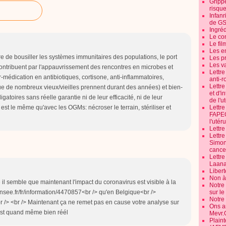
Grippe
risque
Infanr
de G
Ingré
Le co
Le fil
Les e
e de bousiller les systèmes immunitaires des populations, le port
Les pr
Les v
contribuent par l'appauvrissement des rencontres en microbes et
Lettr
r-médication en antibiotiques, cortisone, anti-inflammatoires,
anti-r
Lettre
que de nombreux vieux/vieilles prennent durant des années) et bien-
et d'i
gatoires sans réelle garantie ni de leur efficacité, ni de leur
de l'u
 est le même qu'avec les OGMs: nécroser le terrain, stériliser et
Lettr
FAPEO
l'utéru
Lettre
Lettr
Simone
cancer
Lettr
Laana
Libert
Non à 
l semble que maintenant l'impact du coronavirus est visible à la
Notre
insee.fr/fr/information/4470857<br /> qu'en Belgique<br />
sur l
Notre
br /> <br /> Maintenant ça ne remet pas en cause votre analyse sur
Ons a
est quand même bien réél
Mevr.
Plain