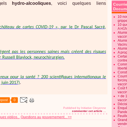
els
hydro-alcooliques
, voici quelques liens
Courrie
Docume
10 no
gripp
10 qu
u château de cartes COVID-19 »
, par le Dr Pascal Sacré,
A H1
Alumi
vaccin
Alumi
Vacin
Alumi
ègent pas les personnes saines mais créent des risques
A pro
Certa
Dr Russell Blaylock, neurochirurgien.
contre
Commen
libert
Consti
Courr
reux pour la santé ? 200 scientifiques internationaux le
forcin
 juin 2017)
.
vacci
Coût 
vacci
+ de 
epost
0
vacci
Décisi
Enquêt
Published by Initiative Citoyenne
commenter cet article
…
Pande
Feuill
ues vidéos...
Questions au gouvernement... >>
Grand
vendr