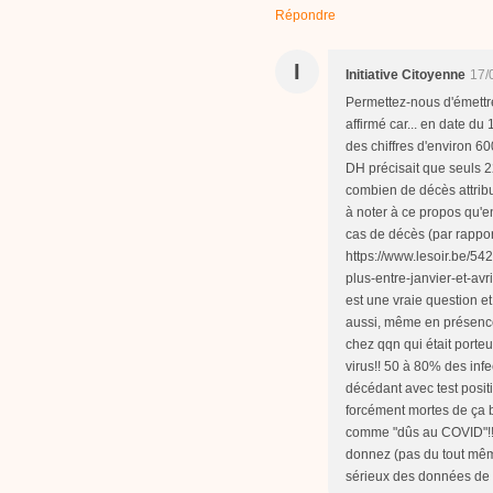
Répondre
I
Initiative Citoyenne
17/
Permettez-nous d'émettre
affirmé car... en date du
des chiffres d'environ 6
DH précisait que seuls 22
combien de décès attribué
à noter à ce propos qu'e
cas de décès (par rapport
https://www.lesoir.be/54
plus-entre-janvier-et-avri
est une vraie question et 
aussi, même en présence 
chez qqn qui était porteu
virus!! 50 à 80% des inf
décédant avec test posit
forcément mortes de ça 
comme "dûs au COVID"!! p
donnez (pas du tout même
sérieux des données de S