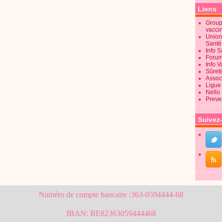
Liens
Groupe
vacci
Union
Sant
Info 
Forum
Info 
Sûret
Associ
Ligue 
Nello
Preve
Suivez
Numéro de compte bancaire :363-0594444-68
IBAN: BE82363059444468