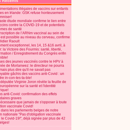
s Récents
mentations illégales de vaccins sur enfants
es en Irlande: GSK refuse honteusement
emniser!
aste étude mondiale confirme le lien entre
ccins contre la COVID-19 et de potentiels
èmes de santé
anscription de l’ARNm vaccinal au sein de
 est possible au niveau du cerveau, confirme
Didier Raoult
ent exceptionnel, les 14, 15 &16 avril, à
 la Victoire des Fourmis: santé, liberté,
ormation / Enregistrement du Congrès enfin
ible!
ses des jeunes vaccinés contre le HPV à
énée de Morlanwez: le directeur ne pourra
ais plus dire qu'il ne savait pas
oyable gâchis des vaccins anti-Covid : un
re in-con-tes-ta-ble!
députée Virginie Joron révèle la feuille de
européenne sur la santé et l'identité
ique!
s anti-Covid: confirmation des effets
daires graves
nécessaire que jamais de s'opposer à toute
tion vaccinale Covid!
 dans les parlements belges de notre
on nationale "Pas d'obligation vaccinale
 le Covid-19!", déjà signée par plus de 42
elges!