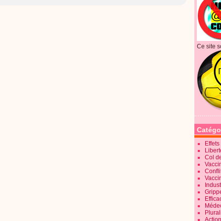
Ce site s
Catégo
Effet
Liber
Col d
Vaccin
Confli
Vacci
Indus
Gripp
Effica
Méde
Plura
Action