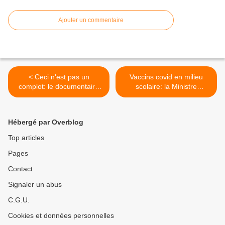
Ajouter un commentaire
< Ceci n'est pas un
Vaccins covid en milieu
complot: le documentaire
scolaire: la Ministre
qui dérange
Caroline Désir mise en
demeure de répondre et de
suspendre la campagne, le
Hébergé par Overblog
temps de lever les opacités
>
Top articles
Pages
Contact
Signaler un abus
C.G.U.
Cookies et données personnelles