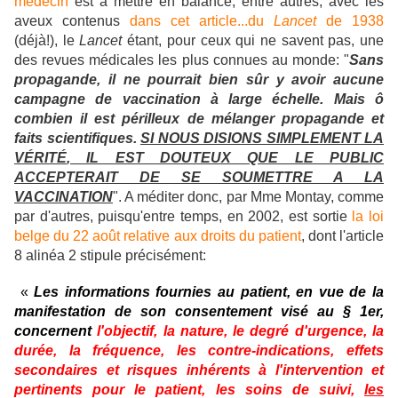
médecin
est à mettre en balance, entre autres, avec les
aveux contenus
dans cet article...du
Lancet
de 1938
(déjà!), le
Lancet
étant, pour ceux qui ne savent pas, une
des revues médicales les plus connues au monde: "
Sans
propagande, il ne pourrait bien sûr y avoir aucune
campagne de vaccination à large échelle. Mais ô
combien il est périlleux de mélanger propagande et
faits scientifiques.
SI NOUS DISIONS SIMPLEMENT LA
VÉRITÉ
, IL EST DOUTEUX QUE LE PUBLIC
ACCEPTERAIT DE SE SOUMETTRE A LA
VACCINATION
". A méditer donc, par Mme Montay, comme
par d'autres, puisqu'entre temps, en 2002, est sortie
la loi
belge du 22 août relative aux droits du patient
, dont l'article
8 alinéa 2 stipule précisément:
«
Les informations fournies au patient, en vue de la
manifestation de son consentement visé au § 1er,
concernent
l'objectif, la nature, le degré d'urgence, la
durée, la fréquence, les contre-indications, effets
secondaires et risques inhérents à l'intervention et
pertinents pour le patient, les soins de suivi,
les