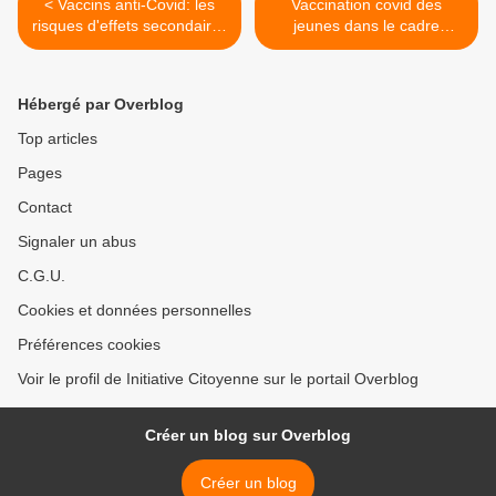
< Vaccins anti-Covid: les
Vaccination covid des
risques d'effets secondaires
jeunes dans le cadre
peuvent aller jusqu'à l'AVC
scolaire: la Ministre
(Dr Cécile Andri)
Caroline Désir doit-elle
démissionner? >
Hébergé par Overblog
Top articles
Pages
Contact
Signaler un abus
C.G.U.
Cookies et données personnelles
Préférences cookies
Voir le profil de Initiative Citoyenne sur le portail Overblog
Créer un blog sur Overblog
Créer un blog