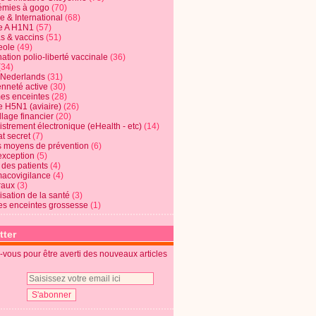
mies à gogo
(70)
e & International
(68)
e A H1N1
(57)
s & vaccins
(51)
eole
(49)
ation polio-liberté vaccinale
(36)
(34)
t Nederlands
(31)
enneté active
(30)
s enceintes
(28)
e H5N1 (aviaire)
(26)
lage financier
(20)
strement électronique (eHealth - etc)
(14)
t secret
(7)
s moyens de prévention
(6)
exception
(5)
 des patients
(4)
acovigilance
(4)
raux
(3)
risation de la santé
(3)
s enceintes grossesse
(1)
tter
vous pour être averti des nouveaux articles