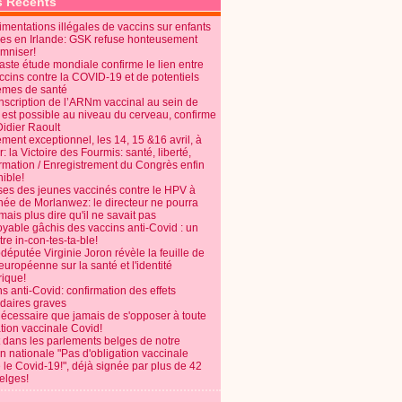
s Récents
mentations illégales de vaccins sur enfants
es en Irlande: GSK refuse honteusement
emniser!
aste étude mondiale confirme le lien entre
ccins contre la COVID-19 et de potentiels
èmes de santé
anscription de l’ARNm vaccinal au sein de
 est possible au niveau du cerveau, confirme
Didier Raoult
ent exceptionnel, les 14, 15 &16 avril, à
 la Victoire des Fourmis: santé, liberté,
ormation / Enregistrement du Congrès enfin
ible!
ses des jeunes vaccinés contre le HPV à
énée de Morlanwez: le directeur ne pourra
ais plus dire qu'il ne savait pas
oyable gâchis des vaccins anti-Covid : un
re in-con-tes-ta-ble!
députée Virginie Joron révèle la feuille de
européenne sur la santé et l'identité
ique!
s anti-Covid: confirmation des effets
daires graves
nécessaire que jamais de s'opposer à toute
tion vaccinale Covid!
 dans les parlements belges de notre
on nationale "Pas d'obligation vaccinale
 le Covid-19!", déjà signée par plus de 42
elges!