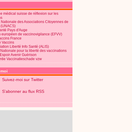
 médical suisse de réflexion sur les
ns
 Nationale des Associations Citoyennes de
é (UNACS)
Santé Pays d'Auge
 européen de vaccinovigilance (EFVV)
Vaccins France
é Vaccins
ation Liberté Info Santé (ALIS)
Nationale pour la liberté des vaccinations
 Espoir Avenir Guérison
ntie Vaccinatieschade vzw
-moi
Suivez-moi sur Twitter
S'abonner au flux RSS