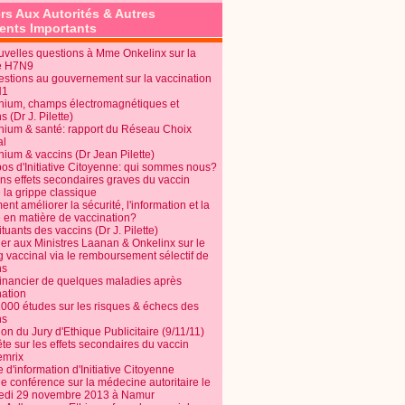
rs Aux Autorités & Autres
nts Importants
uvelles questions à Mme Onkelinx sur la
e H7N9
estions au gouvernement sur la vaccination
N1
nium, champs électromagnétiques et
s (Dr J. Pilette)
nium & santé: rapport du Réseau Choix
al
nium & vaccins (Dr Jean Pilette)
pos d'Initiative Citoyenne: qui sommes nous?
ins effets secondaires graves du vaccin
 la grippe classique
t améliorer la sécurité, l'information et la
é en matière de vaccination?
tuants des vaccins (Dr J. Pilette)
ier aux Ministres Laanan & Onkelinx sur le
g vaccinal via le remboursement sélectif de
ns
financier de quelques maladies après
nation
1000 études sur les risques & échecs des
ns
on du Jury d'Ethique Publicitaire (9/11/11)
e sur les effets secondaires du vaccin
mrix
e d'information d'Initiative Citoyenne
e conférence sur la médecine autoritaire le
edi 29 novembre 2013 à Namur