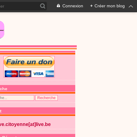
Connexion
+
Créer mon blog
che
t
ive.citoyenne[at]live.be