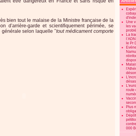
aient être dangereux en France et sans risque en
Article
Expéri
cobay
d'ind
ès bien tout le malaise de la Ministre française de la
Une v
on d'arrière-garde et scientifiquement périmée, se
les va
probl
e générale selon laquelle "
tout médicament comporte
La tr
l’ADN
le Pr 
Evénem
Namur:
réinf
dispon
Malai
l'Ath
désorm
L'incr
désast
L'euro
route 
numér
Vaccin
secon
Plus 
obliga
Dépôt
pétiti
contre
000 B