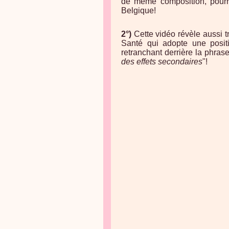
de même composition, pourr
Belgique!
2°)
Cette vidéo révèle aussi tr
Santé qui adopte une positi
retranchant derrière la phras
des effets secondaires
"!