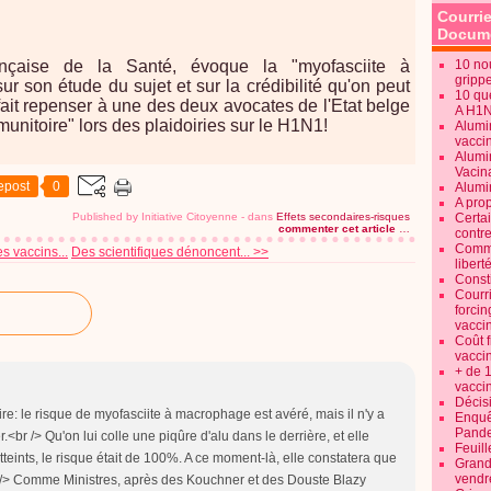
Courrie
Docume
ançaise de la Santé, évoque la "myofasciite à
10 no
gripp
ur son étude du sujet et sur la crédibilité qu'on peut
10 qu
fait repenser à une des deux avocates de l'Etat belge
A H1
unitoire" lors des plaidoiries sur le H1N1!
Alumi
vaccin
Alumi
Vacin
epost
0
Alumi
A pro
Published by Initiative Citoyenne
-
dans
Effets secondaires-risques
Certa
commenter cet article
…
contre
Commen
s vaccins...
Des scientifiques dénoncent... >>
libert
Consti
Courr
forcin
vacci
Coût 
vacci
+ de 
vacci
Décisi
ire: le risque de myofasciite à macrophage est avéré, mais il n'y a
Enquêt
Pande
<br /> Qu'on lui colle une piqûre d'alu dans le derrière, et elle
Feuill
teints, le risque était de 100%. A ce moment-là, elle constatera que
Grand
vendr
br /> Comme Ministres, après des Kouchner et des Douste Blazy