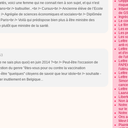
Grippe
és, voici une femme qui ne connait rien à son sujet, et qui n'est
risque
ans<br /> bafouiller...<br /> Cursus<br /> Ancienne élève de l’Ecole
Infanr
de G
 /> Agrégée de sciences économiques et sociales<br /> Diplômée
Ingré
e Paris<br /> Voilà qui prédispose bien plus à être ministre des
Le co
Le fil
 plutôt que ministre de la santé.
Les e
Les pr
Les v
Lettr
anti-r
Lettre
et d'i
53
de l'u
Lettr
je ne sais plus quoi) en juin 2014 ?<br /> Peut-être l'occasion de
FAPEO
tion du genre "êtes-vous pour ou contre la vaccination
l'utéru
Lettre
-être "quelques" citoyens de savoir que leur idole<br /> souhaite -
Lettr
rer inutilement en Belgique...
Simone
cancer
Lettr
Laana
Libert
Non à 
Notre
sur l
Notre
Ons a
Mevr.
Plain