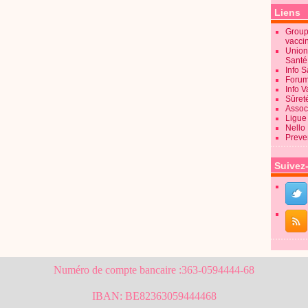
Liens
Groupe
vacci
Union
Sant
Info 
Forum
Info 
Sûret
Associ
Ligue 
Nello
Preve
Suivez
Numéro de compte bancaire :363-0594444-68
IBAN: BE82363059444468