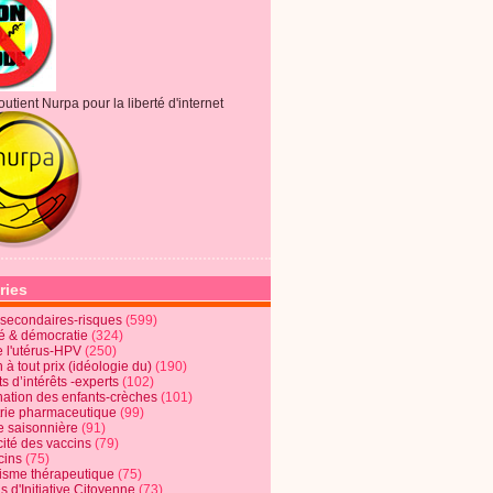
outient Nurpa pour la liberté d'internet
ries
s secondaires-risques
(599)
té & démocratie
(324)
e l'utérus-HPV
(250)
 à tout prix (idéologie du)
(190)
ts d’intérêts -experts
(102)
nation des enfants-crèches
(101)
trie pharmaceutique
(99)
e saisonnière
(91)
cité des vaccins
(79)
cins
(75)
lisme thérapeutique
(75)
s d'Initiative Citoyenne
(73)