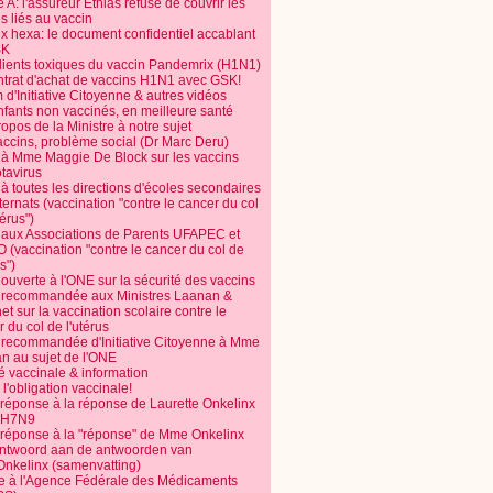
 A: l'assureur Ethias refuse de couvrir les
s liés au vaccin
ix hexa: le document confidentiel accablant
SK
dients toxiques du vaccin Pandemrix (H1N1)
ntrat d'achat de vaccins H1N1 avec GSK!
m d'Initiative Citoyenne & autres vidéos
nfants non vaccinés, en meilleure santé
opos de la Ministre à notre sujet
accins, problème social (Dr Marc Deru)
e à Mme Maggie De Block sur les vaccins
otavirus
 à toutes les directions d'écoles secondaires
nternats (vaccination "contre le cancer du col
térus")
e aux Associations de Parents UFAPEC et
 (vaccination "contre le cancer du col de
s")
 ouverte à l'ONE sur la sécurité des vaccins
e recommandée aux Ministres Laanan &
t sur la vaccination scolaire contre le
 du col de l'utérus
e recommandée d'Initiative Citoyenne à Mme
n au sujet de l'ONE
é vaccinale & information
l'obligation vaccinale!
 réponse à la réponse de Laurette Onkelinx
e H7N9
 réponse à la "réponse" de Mme Onkelinx
ntwoord aan de antwoorden van
Onkelinx (samenvatting)
te à l'Agence Fédérale des Médicaments