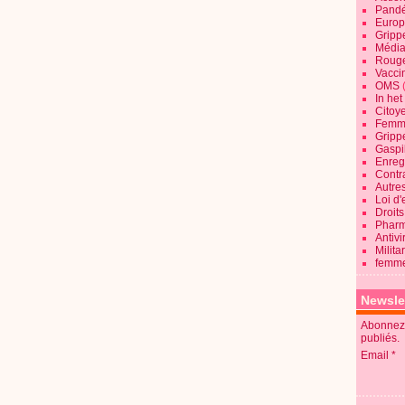
Pandé
Europ
Gripp
Média
Roug
Vaccin
OMS
In he
Citoy
Femme
Gripp
Gaspil
Enregi
Contra
Autre
Loi d'
Droits
Pharm
Antivi
Milita
femme
Newsle
Abonnez-
publiés.
Email