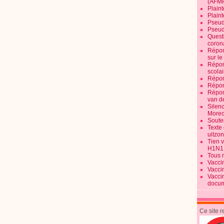
(AFM
Plaint
Plain
Pseud
Pseud
Quest
corona
Répon
sur l
Répon
scolai
Répon
Répon
Répon
van d
Silen
Morec
Souten
Texte 
uitzo
Tien 
H1N1
Tous 
Vacci
Vacci
Vacci
docum
Ce site 