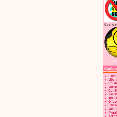
Ce site s
Catégo
Effet
Liber
Col d
Vaccin
Confli
Vacci
Indus
Gripp
Effica
Méde
Plura
Action