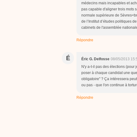
médecins mais incapables et achet
pas capable d'aligner trois mots s
normale supérieure de Sèvres<br
de l’Institut d’études politiques d
cabinets de l'assemblée nationale
Répondre
É
Éric G. Delfosse
08/05/2013 15:
N'y a-t-il pas des élections (pour 
poser à chaque candidat une ques
obligatoire" ? Ça intéressera peut
ou pas - que l'on continue à tortu
Répondre