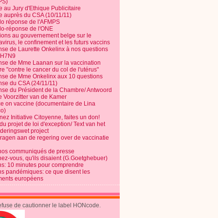
PS)
e au Jury d'Ethique Publicitaire
te auprès du CSA (10/11/11)
o réponse de l'AFMPS
o-réponse de l'ONE
ions au gouvernement belge sur le
virus, le confinement et les futurs vaccins
se de Laurette Onkelinx à nos questions
e H7N9
se de Mme Laanan sur la vaccination
re "contre le cancer du col de l'utérus"
se de Mme Onkelinx aux 10 questions
se du CSA (24/11/11)
se du Président de la Chambre/ Antwoord
e Voorzitter van de Kamer
ce on vaccine (documentaire de Lina
o)
ez Initiative Citoyenne, faites un don!
du projet de loi d'exception/ Text van het
nderingswet project
vragen aan de regering over de vaccinatie
nos communiqués de presse
nez-vous, qu'ils disaient (G.Goetghebuer)
ns: 10 minutes pour comprendre
ns pandémiques: ce que disent les
ents européens
refuse de cautionner le label HONcode.