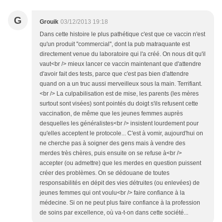
G
Grouik
03/12/2013 19:18
Dans cette histoire le plus pathétique c'est que ce vaccin n'est
qu'un produit ''commercial'', dont la pub matraquante est
directement venue du laboratoire qui l'a créé. On nous dit qu'il
vaut<br /> mieux lancer ce vaccin maintenant que d'attendre
d'avoir fait des tests, parce que c'est pas bien d'attendre
quand on a un truc aussi merveilleux sous la main. Terrifiant.
<br /> La culpabilisation est de mise, les parents (les mères
surtout sont visées) sont pointés du doigt s'ils refusent cette
vaccination, de même que les jeunes femmes auprès
desquelles les généralistes<br /> insistent lourdement pour
qu'elles acceptent le protocole... C'est à vomir, aujourd'hui on
ne cherche pas à soigner des gens mais à vendre des
merdes très chères, puis ensuite on se refuse à<br />
accepter (ou admettre) que les merdes en question puissent
créer des problèmes. On se dédouane de toutes
responsabilités en dépit des vies détruites (ou enlevées) de
jeunes femmes qui ont voulu<br /> faire confiance à la
médecine. Si on ne peut plus faire confiance à la profession
de soins par excellence, où va-t-on dans cette société...