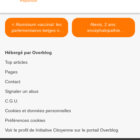
Répondre
< Aluminium vaccinal: les
Alexis, 2 ans:
parlementaires belges ne
encéphalopathie
sont pas à la hauteur des
épileptogène après 4
parlementaires français!
vaccins faits le même jour >
Hébergé par Overblog
Top articles
Pages
Contact
Signaler un abus
C.G.U.
Cookies et données personnelles
Préférences cookies
Voir le profil de Initiative Citoyenne sur le portail Overblog