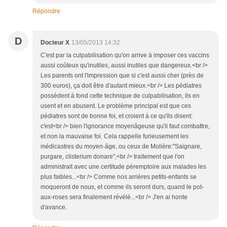
Répondre
D
Docteur X
13/05/2013 14:32
C'est par la culpabilisation qu'on arrive à imposer ces vaccins
aussi coûteux qu'inutiles, aussi inutiles que dangereux.<br />
Les parents ont l'impression que si c'est aussi cher (près de
300 euros), ça doit être d'autant mieux.<br /> Les pédiatres
possèdent à fond cette technique de culpabilisation, ils en
usent et en abusent. Le problème principal est que ces
pédiatres sont de bonne foi, et croient à ce qu'ils disent:
c'est<br /> bien l'ignorance moyenâgeuse qu'il faut combattre,
et non la mauvaise foi. Cela rappelle furieusement les
médicastres du moyen-âge, ou ceux de Molière:"Saignare,
purgare, clisterium donare",<br /> traitement que l'on
administrait avec une certitude péremptoire aux malades les
plus faibles...<br /> Comme nos arrières petits-enfants se
moqueront de nous, et comme ils seront durs, quand le pot-
aux-roses sera finalement révélé...<br /> J'en ai honte
d'avance.