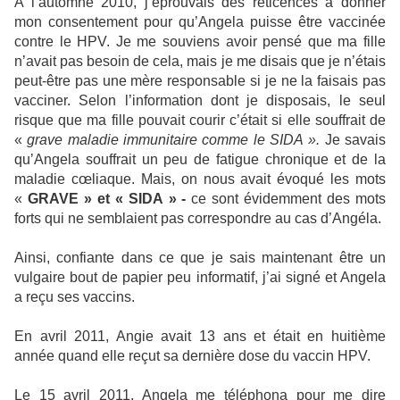
A l’automne 2010, j’éprouvais des réticences à donner
mon consentement pour qu’Angela puisse être vaccinée
contre le HPV. Je me souviens avoir pensé que ma fille
n’avait pas besoin de cela, mais je me disais que je n’étais
peut-être pas une mère responsable si je ne la faisais pas
vacciner. Selon l’information dont je disposais, le seul
risque que ma fille pouvait courir c’était si elle souffrait de
«
grave maladie immunitaire comme le SIDA ».
Je savais
qu’Angela souffrait un peu de fatigue chronique et de la
maladie cœliaque. Mais, on nous avait évoqué les mots
«
GRAVE » et « SIDA » -
ce sont évidemment des mots
forts qui ne semblaient pas correspondre au cas d’Angéla.
Ainsi, confiante dans ce que je sais maintenant être un
vulgaire bout de papier peu informatif, j’ai signé et Angela
a reçu ses vaccins.
En avril 2011, Angie avait 13 ans et était en huitième
année quand elle reçut sa dernière dose du vaccin HPV.
Le 15 avril 2011, Angela me téléphona pour me dire