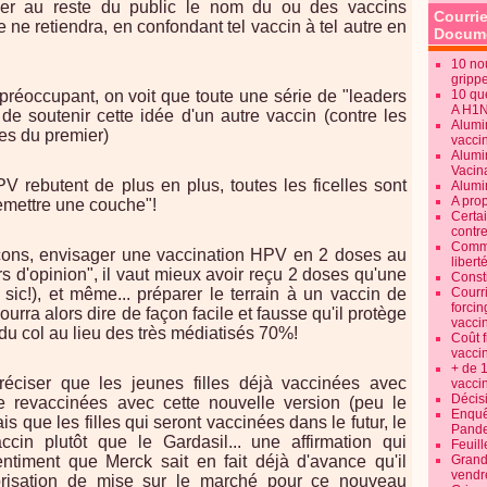
er au reste du public le nom du ou des vaccins
Courrie
ne retiendra, en confondant tel vaccin à tel autre en
Docume
10 no
gripp
e préoccupant, on voit que toute une série de "leaders
10 qu
A H1
 de soutenir cette idée d'un autre vaccin (contre les
Alumi
es du premier)
vaccin
Alumi
Vacin
V rebutent de plus en plus, toutes les ficelles sont
Alumi
A pro
emettre une couche"!
Certa
contre
Commen
rçons, envisager une vaccination HPV en 2 doses au
libert
ers d'opinion", il vaut mieux avoir reçu 2 doses qu'une
Consti
c!), et même... préparer le terrain à un vaccin de
Courr
forcin
urra alors dire de façon facile et fausse qu'il protège
vacci
u col au lieu des très médiatisés 70%!
Coût 
vacci
+ de 
préciser que les jeunes filles déjà vaccinées avec
vacci
Décisi
e revaccinées avec cette nouvelle version (peu le
Enquêt
s que les filles qui seront vaccinées dans le futur, le
Pande
in plutôt que le Gardasil... une affirmation qui
Feuill
entiment que Merck sait en fait déjà d'avance qu'il
Grand
vendr
orisation de mise sur le marché pour ce nouveau