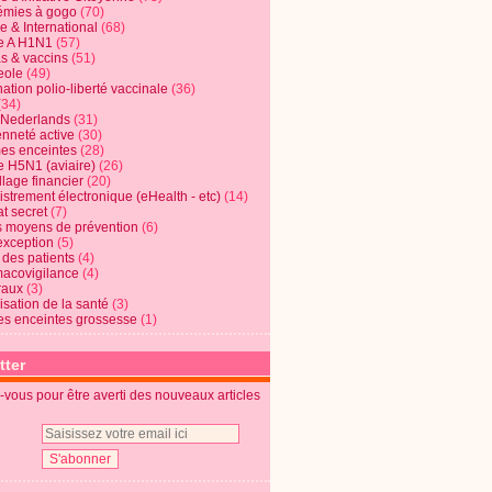
mies à gogo
(70)
e & International
(68)
e A H1N1
(57)
s & vaccins
(51)
eole
(49)
ation polio-liberté vaccinale
(36)
(34)
t Nederlands
(31)
enneté active
(30)
s enceintes
(28)
e H5N1 (aviaire)
(26)
lage financier
(20)
strement électronique (eHealth - etc)
(14)
t secret
(7)
s moyens de prévention
(6)
exception
(5)
 des patients
(4)
acovigilance
(4)
raux
(3)
risation de la santé
(3)
s enceintes grossesse
(1)
tter
vous pour être averti des nouveaux articles