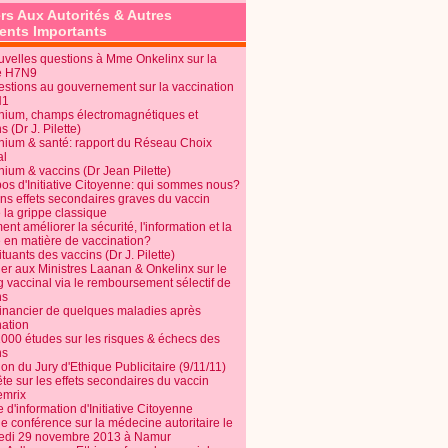
rs Aux Autorités & Autres
nts Importants
uvelles questions à Mme Onkelinx sur la
e H7N9
estions au gouvernement sur la vaccination
N1
nium, champs électromagnétiques et
s (Dr J. Pilette)
nium & santé: rapport du Réseau Choix
al
nium & vaccins (Dr Jean Pilette)
pos d'Initiative Citoyenne: qui sommes nous?
ins effets secondaires graves du vaccin
 la grippe classique
t améliorer la sécurité, l'information et la
é en matière de vaccination?
tuants des vaccins (Dr J. Pilette)
ier aux Ministres Laanan & Onkelinx sur le
g vaccinal via le remboursement sélectif de
ns
financier de quelques maladies après
nation
1000 études sur les risques & échecs des
ns
on du Jury d'Ethique Publicitaire (9/11/11)
e sur les effets secondaires du vaccin
mrix
e d'information d'Initiative Citoyenne
e conférence sur la médecine autoritaire le
edi 29 novembre 2013 à Namur