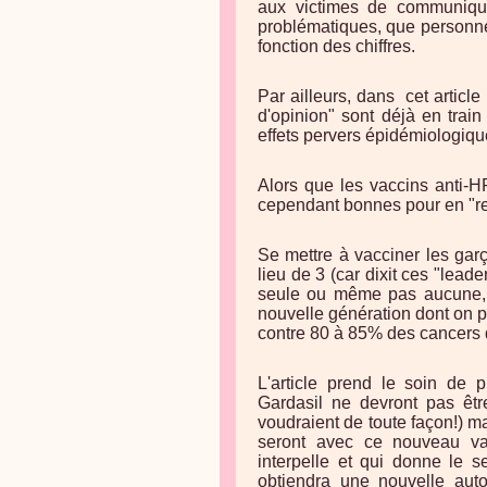
aux victimes de communiqu
problématiques, que personne 
fonction des chiffres.
Par ailleurs, dans cet articl
d'opinion" sont déjà en train
effets pervers épidémiologiqu
Alors que les vaccins anti-HP
cependant bonnes pour en "r
Se mettre à vacciner les ga
lieu de 3 (car dixit ces "lead
seule ou même pas aucune, si
nouvelle génération dont on po
contre 80 à 85% des cancers d
L'article prend le soin de 
Gardasil ne devront pas êtr
voudraient de toute façon!) mai
seront avec ce nouveau vacc
interpelle et qui donne le s
obtiendra une nouvelle aut