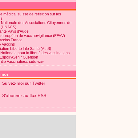
 médical suisse de réflexion sur les
ns
 Nationale des Associations Citoyennes de
é (UNACS)
Santé Pays d'Auge
 européen de vaccinovigilance (EFVV)
Vaccins France
é Vaccins
ation Liberté Info Santé (ALIS)
Nationale pour la liberté des vaccinations
 Espoir Avenir Guérison
ntie Vaccinatieschade vzw
-moi
Suivez-moi sur Twitter
S'abonner au flux RSS