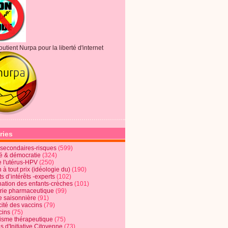
outient Nurpa pour la liberté d'internet
ries
s secondaires-risques
(599)
té & démocratie
(324)
e l'utérus-HPV
(250)
 à tout prix (idéologie du)
(190)
ts d’intérêts -experts
(102)
nation des enfants-crèches
(101)
trie pharmaceutique
(99)
e saisonnière
(91)
cité des vaccins
(79)
cins
(75)
lisme thérapeutique
(75)
s d'Initiative Citoyenne
(73)