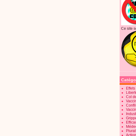
Ce site s
Catégo
Effet
Liber
Col d
Vaccin
Confli
Vacci
Indus
Gripp
Effica
Méde
Plura
Action