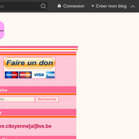
Connexion
+
Créer mon blog
che
t
ive.citoyenne[at]live.be