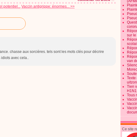
(AFM
Plaint
 potentiel...
Vaccin antigrippe: énormes... >>
Plain
Pseud
Pseud
Quest
corona
Répon
sur l
Répon
scolai
Répon
ance. chasse aux sorcières. tels sont les mots clés pour décrire
Répon
Répon
s idiots avec cela..
van d
Silen
Morec
Souten
Texte 
uitzo
Tien 
H1N1
Tous 
Vacci
Vacci
Vacci
docum
Ce site 