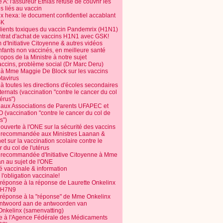
 A: l'assureur Ethias refuse de couvrir les
s liés au vaccin
ix hexa: le document confidentiel accablant
SK
dients toxiques du vaccin Pandemrix (H1N1)
ntrat d'achat de vaccins H1N1 avec GSK!
m d'Initiative Citoyenne & autres vidéos
nfants non vaccinés, en meilleure santé
opos de la Ministre à notre sujet
accins, problème social (Dr Marc Deru)
e à Mme Maggie De Block sur les vaccins
otavirus
 à toutes les directions d'écoles secondaires
nternats (vaccination "contre le cancer du col
térus")
e aux Associations de Parents UFAPEC et
 (vaccination "contre le cancer du col de
s")
 ouverte à l'ONE sur la sécurité des vaccins
e recommandée aux Ministres Laanan &
t sur la vaccination scolaire contre le
 du col de l'utérus
e recommandée d'Initiative Citoyenne à Mme
n au sujet de l'ONE
é vaccinale & information
l'obligation vaccinale!
 réponse à la réponse de Laurette Onkelinx
e H7N9
 réponse à la "réponse" de Mme Onkelinx
ntwoord aan de antwoorden van
Onkelinx (samenvatting)
te à l'Agence Fédérale des Médicaments