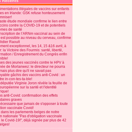
s Récents
mentations illégales de vaccins sur enfants
es en Irlande: GSK refuse honteusement
emniser!
aste étude mondiale confirme le lien entre
ccins contre la COVID-19 et de potentiels
èmes de santé
anscription de l’ARNm vaccinal au sein de
 est possible au niveau du cerveau, confirme
Didier Raoult
ent exceptionnel, les 14, 15 &16 avril, à
 la Victoire des Fourmis: santé, liberté,
ormation / Enregistrement du Congrès enfin
ible!
ses des jeunes vaccinés contre le HPV à
énée de Morlanwez: le directeur ne pourra
ais plus dire qu'il ne savait pas
oyable gâchis des vaccins anti-Covid : un
re in-con-tes-ta-ble!
députée Virginie Joron révèle la feuille de
européenne sur la santé et l'identité
ique!
s anti-Covid: confirmation des effets
daires graves
nécessaire que jamais de s'opposer à toute
tion vaccinale Covid!
 dans les parlements belges de notre
on nationale "Pas d'obligation vaccinale
 le Covid-19!", déjà signée par plus de 42
elges!