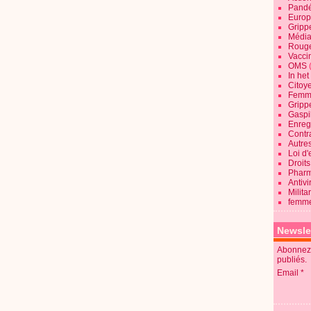
Pandé
Europ
Gripp
Média
Roug
Vaccin
OMS
In he
Citoy
Femme
Gripp
Gaspil
Enregi
Contra
Autre
Loi d'
Droits
Pharm
Antivi
Milita
femme
Newsle
Abonnez-
publiés.
Email