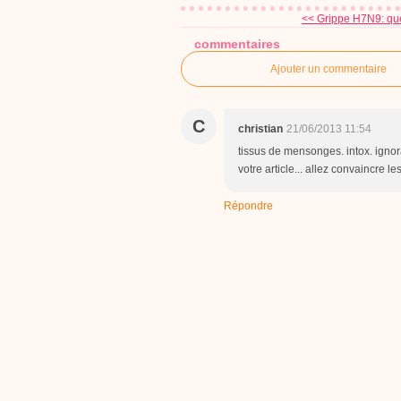
<< Grippe H7N9: quel
commentaires
Ajouter un commentaire
C
christian
21/06/2013 11:54
tissus de mensonges. intox. ignor
votre article... allez convaincre le
Répondre