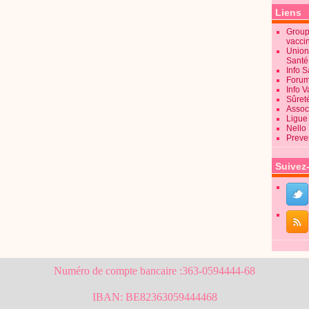
Liens
Groupe
vacci
Union
Sant
Info 
Forum
Info 
Sûret
Associ
Ligue 
Nello
Preve
Suivez
Numéro de compte bancaire :363-0594444-68
IBAN: BE82363059444468