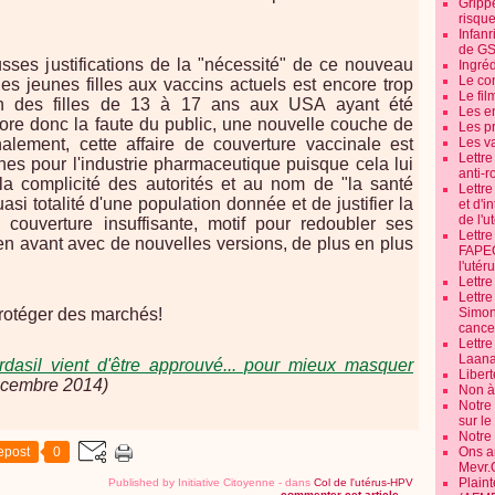
Grippe
risque
Infanr
de G
sses justifications de la "nécessité" de ce nouveau
Ingré
Le co
des jeunes filles aux vaccins actuels est encore trop
Le fil
ron des filles de 13 à 17 ans aux USA ayant été
Les e
core donc la faute du public, une nouvelle couche de
Les pr
nalement, cette affaire de couverture vaccinale est
Les v
Lettr
nes pour l'industrie pharmaceutique puisque cela lui
anti-r
la complicité des autorités et au nom de "la santé
Lettre
asi totalité d'une population donnée et de justifier la
et d'i
de l'u
 couverture insuffisante, motif pour redoubler ses
Lettr
e en avant avec de nouvelles versions, de plus en plus
FAPEO
l'utéru
Lettre
Lettr
protéger des marchés!
Simone
cancer
Lettr
Laana
asil vient d'être approuvé... pour mieux masquer
Libert
cembre 2014)
Non à 
Notre
sur l
Notre
epost
0
Ons a
Mevr.
Plain
Published by Initiative Citoyenne
-
dans
Col de l'utérus-HPV
commenter cet article
…