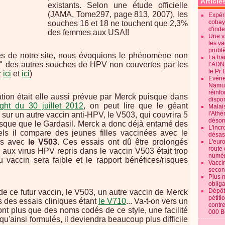
Article
existants. Selon une étude officielle
(JAMA, Tome297, page 813, 2007), les
Expéri
cobay
souches 16 et 18 ne touchent que 2,3%
d'ind
des femmes aux USA!!
Une v
les va
probl
es de notre site, nous évoquions le phénomène non
La tr
" des autres souches de HPV non couvertes par les
l’ADN
le Pr 
r
ici
et
ici
)
Evénem
Namur:
réinf
ation était elle aussi prévue par Merck puisque dans
dispon
ght du 30 juillet 2012
, on peut lire que le géant
Malai
l'Ath
 sur un autre vaccin anti-HPV, le V503, qui couvrira 5
désorm
risque que le Gardasil. Merck a donc déjà entamé des
L'incr
els il compare des jeunes filles vaccinées avec le
désast
ées avec
le V503
. Ces essais ont dû être prolongés
L'euro
route 
s aux virus HPV repris dans le vaccin V503 était trop
numér
du vaccin sera faible et le rapport bénéfices/risques
Vaccin
secon
Plus 
obliga
Dépôt
e ce futur vaccin, le V503, un autre vaccin de Merck
pétiti
 des essais cliniques étant
le V710
... Va-t-on vers un
contre
nt plus que des noms codés de ce style, une facilité
000 B
u'ainsi formulés, il deviendra beaucoup plus difficile