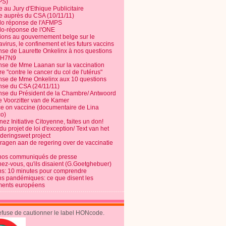
PS)
e au Jury d'Ethique Publicitaire
te auprès du CSA (10/11/11)
o réponse de l'AFMPS
o-réponse de l'ONE
ions au gouvernement belge sur le
virus, le confinement et les futurs vaccins
se de Laurette Onkelinx à nos questions
e H7N9
se de Mme Laanan sur la vaccination
re "contre le cancer du col de l'utérus"
se de Mme Onkelinx aux 10 questions
se du CSA (24/11/11)
se du Président de la Chambre/ Antwoord
e Voorzitter van de Kamer
ce on vaccine (documentaire de Lina
o)
ez Initiative Citoyenne, faites un don!
du projet de loi d'exception/ Text van het
nderingswet project
vragen aan de regering over de vaccinatie
nos communiqués de presse
nez-vous, qu'ils disaient (G.Goetghebuer)
ns: 10 minutes pour comprendre
ns pandémiques: ce que disent les
ents européens
refuse de cautionner le label HONcode.