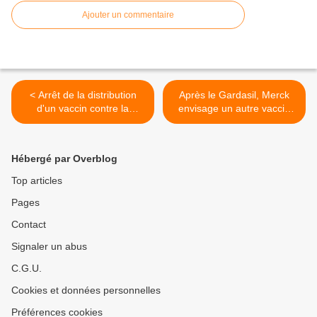
Ajouter un commentaire
< Arrêt de la distribution
Après le Gardasil, Merck
d'un vaccin contre la
envisage un autre vaccin
typhoïde après une
anti-HPV >
contamination
Hébergé par Overblog
Top articles
Pages
Contact
Signaler un abus
C.G.U.
Cookies et données personnelles
Préférences cookies