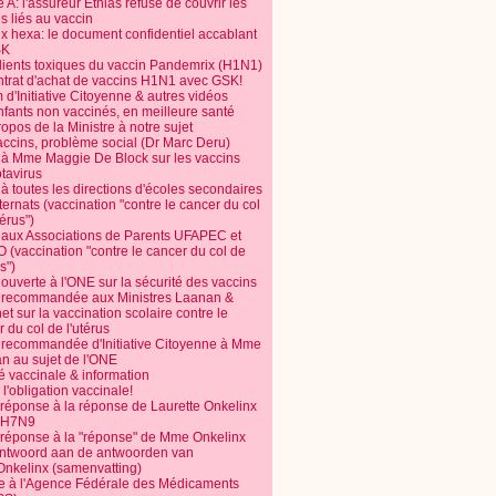
 A: l'assureur Ethias refuse de couvrir les
s liés au vaccin
ix hexa: le document confidentiel accablant
SK
dients toxiques du vaccin Pandemrix (H1N1)
ntrat d'achat de vaccins H1N1 avec GSK!
m d'Initiative Citoyenne & autres vidéos
nfants non vaccinés, en meilleure santé
opos de la Ministre à notre sujet
accins, problème social (Dr Marc Deru)
e à Mme Maggie De Block sur les vaccins
otavirus
 à toutes les directions d'écoles secondaires
nternats (vaccination "contre le cancer du col
térus")
e aux Associations de Parents UFAPEC et
 (vaccination "contre le cancer du col de
s")
 ouverte à l'ONE sur la sécurité des vaccins
e recommandée aux Ministres Laanan &
t sur la vaccination scolaire contre le
 du col de l'utérus
e recommandée d'Initiative Citoyenne à Mme
n au sujet de l'ONE
é vaccinale & information
l'obligation vaccinale!
 réponse à la réponse de Laurette Onkelinx
e H7N9
 réponse à la "réponse" de Mme Onkelinx
ntwoord aan de antwoorden van
Onkelinx (samenvatting)
te à l'Agence Fédérale des Médicaments