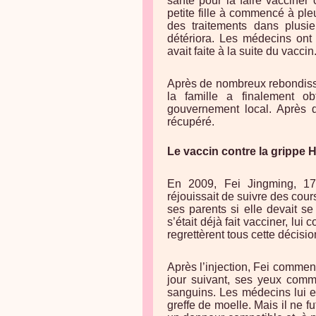
santé pour la faire vacciner 
petite fille à commencé à ple
des traitements dans plusieu
détériora. Les médecins ont 
avait faite à la suite du vaccin
Après de nombreux rebondisse
la famille a finalement
gouvernement local. Après d
récupéré.
Le vaccin contre la grippe 
En 2009, Fei Jingming, 17
réjouissait de suivre des cou
ses parents si elle devait s
s’était déjà fait vacciner, lui 
regrettèrent tous cette décisio
Après l’injection, Fei commen
jour suivant, ses yeux comm
sanguins. Les médecins lui ex
greffe de moelle. Mais il ne 