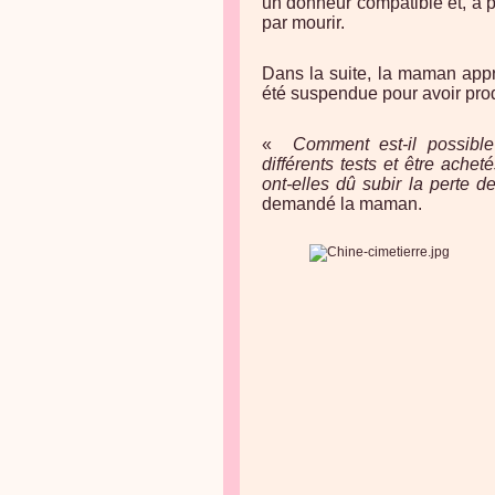
un donneur compatible et, à pa
par mourir.
Dans la suite, la maman appri
été suspendue pour avoir prod
«
Comment est-il possible
différents tests et être ach
ont-elles dû subir la perte d
demandé la maman.