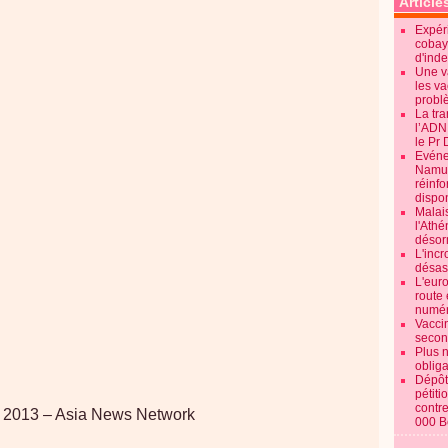
Article
Expéri
cobay
d'ind
Une v
les va
probl
La tr
l’ADN
le Pr 
Evénem
Namur:
réinf
dispon
Malai
l'Ath
désorm
L'incr
désast
L'euro
route 
numér
Vaccin
secon
Plus 
obliga
Dépôt
pétiti
contre
let 2013 – Asia News Network
000 B