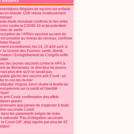
s Récents
mentations illégales de vaccins sur enfants
es en Irlande: GSK refuse honteusement
emniser!
aste étude mondiale confirme le lien entre
ccins contre la COVID-19 et de potentiels
èmes de santé
anscription de l’ARNm vaccinal au sein de
 est possible au niveau du cerveau, confirme
Didier Raoult
ent exceptionnel, les 14, 15 &16 avril, à
 la Victoire des Fourmis: santé, liberté,
ormation / Enregistrement du Congrès enfin
ible!
ses des jeunes vaccinés contre le HPV à
énée de Morlanwez: le directeur ne pourra
ais plus dire qu'il ne savait pas
oyable gâchis des vaccins anti-Covid : un
re in-con-tes-ta-ble!
députée Virginie Joron révèle la feuille de
européenne sur la santé et l'identité
ique!
s anti-Covid: confirmation des effets
daires graves
nécessaire que jamais de s'opposer à toute
tion vaccinale Covid!
 dans les parlements belges de notre
on nationale "Pas d'obligation vaccinale
 le Covid-19!", déjà signée par plus de 42
elges!