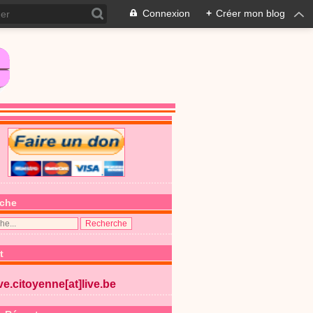
Connexion
+
Créer mon blog
che
t
ive.citoyenne[at]live.be