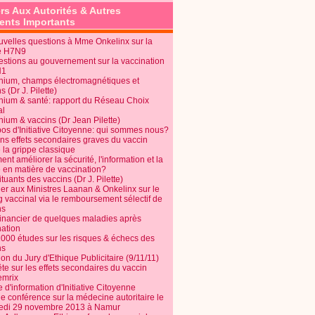
rs Aux Autorités & Autres
nts Importants
uvelles questions à Mme Onkelinx sur la
e H7N9
estions au gouvernement sur la vaccination
N1
nium, champs électromagnétiques et
s (Dr J. Pilette)
nium & santé: rapport du Réseau Choix
al
nium & vaccins (Dr Jean Pilette)
pos d'Initiative Citoyenne: qui sommes nous?
ins effets secondaires graves du vaccin
 la grippe classique
t améliorer la sécurité, l'information et la
é en matière de vaccination?
tuants des vaccins (Dr J. Pilette)
ier aux Ministres Laanan & Onkelinx sur le
g vaccinal via le remboursement sélectif de
ns
financier de quelques maladies après
nation
1000 études sur les risques & échecs des
ns
on du Jury d'Ethique Publicitaire (9/11/11)
e sur les effets secondaires du vaccin
mrix
e d'information d'Initiative Citoyenne
e conférence sur la médecine autoritaire le
edi 29 novembre 2013 à Namur