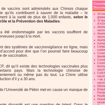
Courrie
Docume
 de vaccins sont administrés aux Chinois chaque
e qu’ils contribuent à sauver de la maladie – le
10 no
ement à la santé de plus de 1.000 enfants,
selon le
gripp
10 qu
rôle et la Prévention des Maladies
.
A H1
Alumi
vaccin
 a été endommagée par les vaccins souffrent de
Alumi
erveuses jusqu’à la mort.
Vacin
Alumi
A pro
nt des systèmes de vaccinovigilance en ligne, mais
Certa
contre
d’accord pour dire que l’on pourrait faire beaucoup
Commen
ue de vaccination.
libert
Consti
Courr
 dit qu’il existe des technologies vaccinales plus
forcin
vacci
ertains pays. Mais la technologie chinoise de
Coût 
 lentement ou même pas du tout. La Chine utilise
vacci
ction d’il y a 30 ans.
+ de 
vacci
Décisi
e l’Université de Pékin met en cause un manque de
Enquêt
Pande
Feuill
Grand
vendr
ante disparité est une question de talent. Dans le