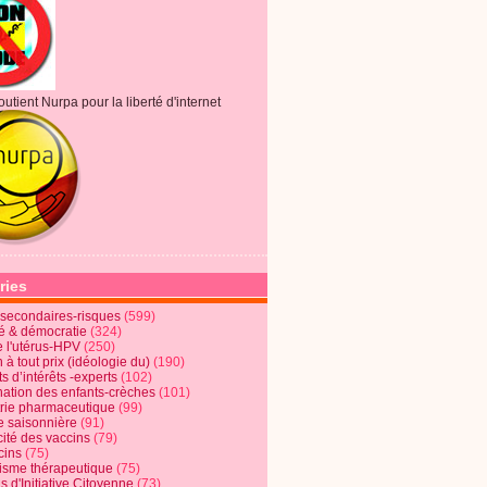
outient Nurpa pour la liberté d'internet
ries
s secondaires-risques
(599)
té & démocratie
(324)
e l'utérus-HPV
(250)
 à tout prix (idéologie du)
(190)
ts d’intérêts -experts
(102)
nation des enfants-crèches
(101)
trie pharmaceutique
(99)
e saisonnière
(91)
cité des vaccins
(79)
cins
(75)
lisme thérapeutique
(75)
s d'Initiative Citoyenne
(73)