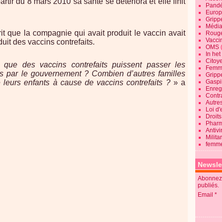
rtir du 8 mars 2010 sa santé se détériora et elle finit
Pandé
Europ
Gripp
Média
t que la compagnie qui avait produit le vaccin avait
Roug
Vaccin
uit des vaccins contrefaits.
OMS
In he
Citoy
 que des vaccins contrefaits puissent passer les
Femme
etés par le gouvernement ? Combien d’autres familles
Gripp
e leurs enfants à cause de vaccins contrefaits ?
» a
Gaspil
Enregi
Contra
Autre
Loi d'
Droits
Pharm
Antivi
Milita
femme
Newsle
Abonnez-
publiés.
Email