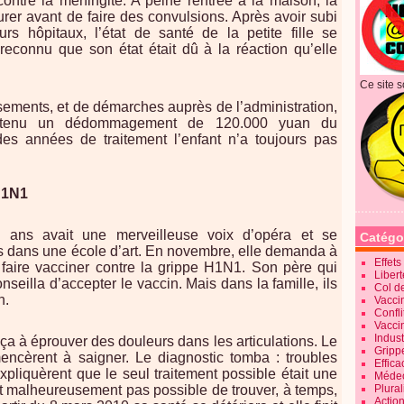
contre la méningite. A peine rentrée à la maison, la
urer avant de faire des convulsions. Après avoir subi
rs hôpitaux, l’état de santé de la petite fille se
reconnu que son état était dû à la réaction qu’elle
.
Ce site s
ments, et de démarches auprès de l’administration,
 obtenu un dédommagement de 120.000 yuan du
es années de traitement l’enfant n’a toujours pas
H1N1
 ans avait une merveilleuse voix d’opéra et se
Catégo
rs dans une école d’art. En novembre, elle demanda à
Effet
e faire vacciner contre la grippe H1N1. Son père qui
Liber
conseilla d’accepter le vaccin. Mais dans la famille, ils
Col d
n.
Vaccin
Confli
Vacci
Indus
ça à éprouver des douleurs dans les articulations. Le
Gripp
encèrent à saigner. Le diagnostic tomba : troubles
Effica
pliquèrent que le seul traitement possible était une
Méde
fut malheureusement pas possible de trouver, à temps,
Plura
Action