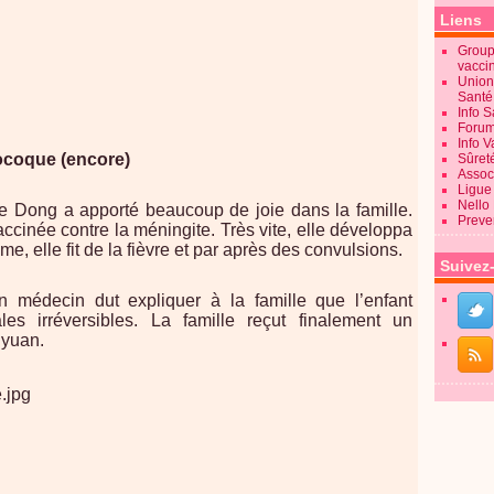
Liens
Groupe
vacci
Union
Sant
Info 
Forum
Info 
ocoque (encore)
Sûret
Associ
Ligue 
Nello
e Dong a apporté beaucoup de joie dans la famille.
Preve
vaccinée contre la méningite. Très vite, elle développa
e, elle fit de la fièvre et par après des convulsions.
Suivez
n médecin dut expliquer à la famille que l’enfant
ales irréversibles. La famille reçut finalement un
yuan.