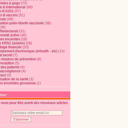
mies à gogo
(70)
e & International
(68)
e A H1N1
(57)
s & vaccins
(51)
eole
(49)
ation polio-liberté vaccinale
(36)
(34)
t Nederlands
(31)
enneté active
(30)
s enceintes
(28)
e H5N1 (aviaire)
(26)
lage financier
(20)
strement électronique (eHealth - etc)
(14)
t secret
(7)
s moyens de prévention
(6)
exception
(5)
 des patients
(4)
acovigilance
(4)
raux
(3)
risation de la santé
(3)
s enceintes grossesse
(1)
tter
vous pour être averti des nouveaux articles