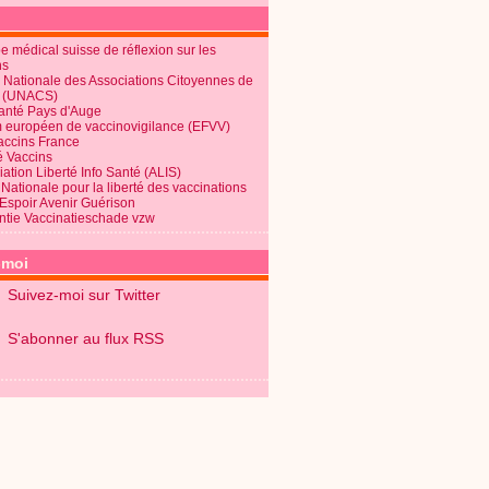
 médical suisse de réflexion sur les
ns
 Nationale des Associations Citoyennes de
é (UNACS)
Santé Pays d'Auge
 européen de vaccinovigilance (EFVV)
Vaccins France
é Vaccins
ation Liberté Info Santé (ALIS)
Nationale pour la liberté des vaccinations
 Espoir Avenir Guérison
ntie Vaccinatieschade vzw
-moi
Suivez-moi sur Twitter
S'abonner au flux RSS