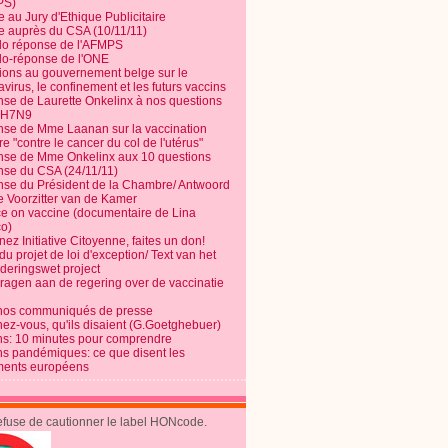
PS)
e au Jury d'Ethique Publicitaire
te auprès du CSA (10/11/11)
o réponse de l'AFMPS
o-réponse de l'ONE
ions au gouvernement belge sur le
virus, le confinement et les futurs vaccins
se de Laurette Onkelinx à nos questions
e H7N9
se de Mme Laanan sur la vaccination
re "contre le cancer du col de l'utérus"
se de Mme Onkelinx aux 10 questions
se du CSA (24/11/11)
se du Président de la Chambre/ Antwoord
e Voorzitter van de Kamer
ce on vaccine (documentaire de Lina
o)
ez Initiative Citoyenne, faites un don!
du projet de loi d'exception/ Text van het
nderingswet project
vragen aan de regering over de vaccinatie
nos communiqués de presse
nez-vous, qu'ils disaient (G.Goetghebuer)
ns: 10 minutes pour comprendre
ns pandémiques: ce que disent les
ents européens
refuse de cautionner le label HONcode.