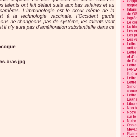
Grippe
 talents ont fait défaut suite aux bas salaires et au
risque
Infanr
carrières. L’immunologie est le cœur même de la
de G
rt à la technologie vaccinale, l’Occident garde
Ingré
nous ne changeons pas de système, les talents vont
Le co
et il n’y aura pas d’amélioration substantielle dans ce
Le fil
Les e
Les pr
Les v
Lettr
gocoque
anti-r
Lettre
et d'i
de l'u
Lettr
FAPEO
l'utéru
Lettre
Lettr
Simone
cancer
Lettr
Laana
Libert
Non à 
Notre
sur l
Notre
Ons a
Mevr.
Plain