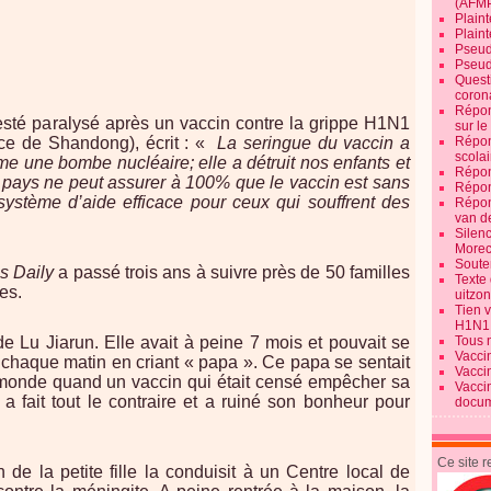
(AFM
Plaint
Plain
Pseud
Pseud
Quest
corona
Répon
 resté paralysé après un vaccin contre la grippe H1N1
sur l
ince de Shandong), écrit : «
La seringue du vaccin a
Répon
scolai
mme une bombe nucléaire; elle a détruit nos enfants et
Répon
ays ne peut assurer à 100% que le vaccin est sans
Répon
 système d’aide efficace pour ceux qui souffrent des
Répon
van d
Silen
Morec
Souten
s Daily
a passé trois ans à suivre près de 50 familles
Texte 
es.
uitzo
Tien 
H1N1
de Lu Jiarun. Elle avait à peine 7 mois et pouvait se
Tous 
Vacci
it chaque matin en criant « papa ». Ce papa se sentait
Vacci
monde quand un vaccin qui était censé empêcher sa
Vacci
 a fait tout le contraire et a ruiné son bonheur pour
docum
Ce site 
e la petite fille la conduisit à un Centre local de