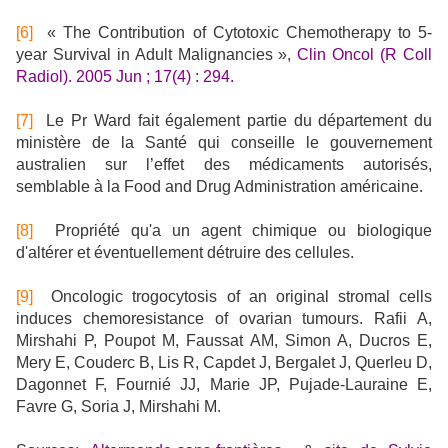
[6]
« The Contribution of Cytotoxic Chemotherapy to 5-
year Survival in Adult Malignancies »,
Clin Oncol (R Coll
Radiol). 2005 Jun ; 17(4) : 294.
[7]
Le Pr Ward fait également partie du département du
ministère de la Santé qui conseille le gouvernement
australien sur l’effet des médicaments autorisés,
semblable à la Food and Drug Administration américaine.
[8]
Propriété qu'a un agent chimique ou biologique
d'altérer et éventuellement détruire des cellules.
[9]
Oncologic trogocytosis of an original stromal cells
induces chemoresistance of ovarian tumours. Rafii A,
Mirshahi P, Poupot M, Faussat AM, Simon A, Ducros E,
Mery E, Couderc B, Lis R, Capdet J, Bergalet J, Querleu D,
Dagonnet F, Fournié JJ, Marie JP, Pujade-Lauraine E,
Favre G, Soria J, Mirshahi M.