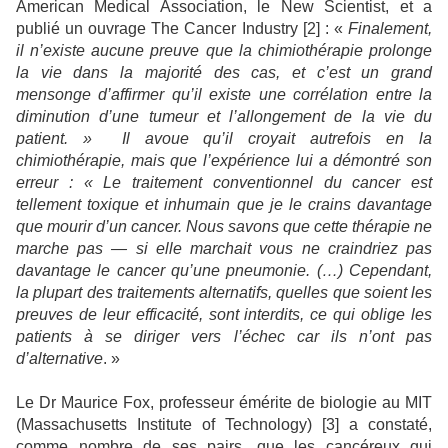
American Medical Association, le New Scientist, et a
publié un ouvrage The Cancer Industry [
2
] : «
Finalement,
il n’existe aucune preuve que la chimiothérapie prolonge
la vie dans la majorité des cas, et c’est un grand
mensonge d’affirmer qu’il existe une corrélation entre la
diminution d’une tumeur et l’allongement de la vie du
patient. » Il avoue qu’il croyait autrefois en la
chimiothérapie, mais que l’expérience lui a démontré son
erreur : « Le traitement conventionnel du cancer est
tellement toxique et inhumain que je le crains davantage
que mourir d’un cancer. Nous savons que cette thérapie ne
marche pas — si elle marchait vous ne craindriez pas
davantage le cancer qu’une pneumonie. (…) Cependant,
la plupart des traitements alternatifs, quelles que soient les
preuves de leur efficacité, sont interdits, ce qui oblige les
patients à se diriger vers l’échec car ils n’ont pas
d’alternative
. »
Le Dr Maurice Fox, professeur émérite de biologie au MIT
(Massachusetts Institute of Technology) [3] a constaté,
comme nombre de ses pairs, que les cancéreux qui