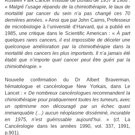
Roswell Park Cancer Institute de Buffalo de 1957 à 1988 :
«
Malgré l’usage répandu de la chimiothérapie, le taux de
mortalité par cancer du sein n’a pas changé ces 70
dernières années
. » Ainsi que par John Cairns, Professeur
de microbiologie à l’université d’Harvard, qui a publié en
1985, une critique dans le Scientific American : «
À part
quelques rares cancers, il est impossible de déceler une
quelconque amélioration par la chimiothérapie dans la
mortalité des cancers les plus importants. Il n’a jamais été
établi que n’importe quel cancer peut être guéri par la
chimiothérapie.
»
Nouvelle confirmation du Dr Albert Braverman,
hématologue et cancérologue New Yorkais, dans Le
Lancet : «
De nombreux cancérologues recommandent la
chimiothérapie pour pratiquement toutes les tumeurs, avec
un optimisme non découragé par un échec quasi
immanquable (…) aucun néoplasme disséminé, incurable
en 1975, n’est guérissable aujourd’hui
. » (cf. La
Cancérologie dans les années 1990, vol. 337, 1991,
p.901).