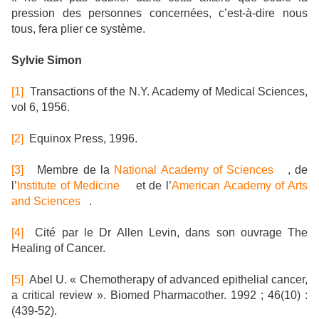
pression des personnes concernées, c’est-à-dire nous
tous, fera plier ce système.
Sylvie Simon
[1]
Transactions of the N.Y. Academy of Medical Sciences,
vol 6, 1956.
[2]
Equinox Press, 1996.
[3]
Membre de la
National Academy of Sciences
, de
l’
Institute of Medicine
et de l’
American Academy of Arts
and Sciences
.
[4]
Cité par le Dr Allen Levin, dans son ouvrage The
Healing of Cancer.
[5]
Abel U. « Chemotherapy of advanced epithelial cancer,
a critical review ». Biomed Pharmacother. 1992 ; 46(10) :
(439-52).