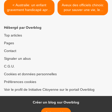
< Australie: un enfant
Aveux des officiels chinois:
gravement handicapé après
pour sauver une vie, les
un vaccin; le fabricant nie
vaccins handicapent 1000
toute responsabilité
enfants! >
Hébergé par Overblog
Top articles
Pages
Contact
Signaler un abus
C.G.U.
Cookies et données personnelles
Préférences cookies
Voir le profil de Initiative Citoyenne sur le portail Overblog
Créer un blog sur Overblog