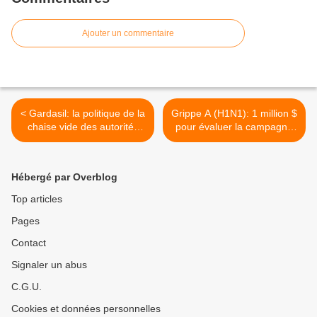
Ajouter un commentaire
< Gardasil: la politique de la
Grippe A (H1N1): 1 million $
chaise vide des autorités
pour évaluer la campagne
françaises est révélatrice
de vaccination >
Hébergé par Overblog
Top articles
Pages
Contact
Signaler un abus
C.G.U.
Cookies et données personnelles