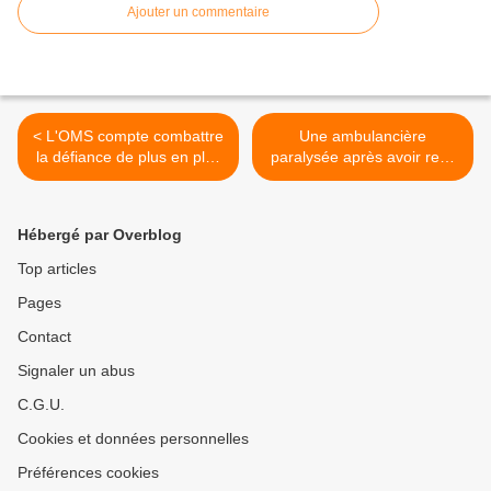
Ajouter un commentaire
< L'OMS compte combattre
Une ambulancière
la défiance de plus en plus
paralysée après avoir reçu
généralisée du public vis-à-
le vaccin contre la grippe
vis des vaccins
porcine >
Hébergé par Overblog
Top articles
Pages
Contact
Signaler un abus
C.G.U.
Cookies et données personnelles
Préférences cookies