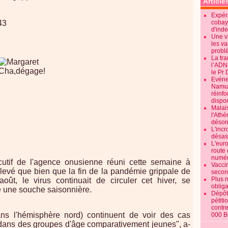
Article
Expéri
43
cobay
d'ind
Une v
les va
probl
La tr
l’ADN
le Pr 
Evénem
Namur:
réinf
dispon
Malai
l'Ath
désorm
L'incr
désast
L'euro
route 
numér
utif de l'agence onusienne réuni cette semaine à
Vaccin
evé que bien que la fin de la pandémie grippale de
secon
Plus 
ût, le virus continuait de circuler cet hiver, se
obliga
 une souche saisonnière.
Dépôt
pétiti
contre
dans l'hémisphère nord) continuent de voir des cas
000 B
dans des groupes d'âge comparativement jeunes", a-