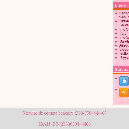
Liens
Groupe
vacci
Union
Sant
Info 
Forum
Info 
Sûret
Associ
Ligue 
Nello
Preve
Suivez
Numéro de compte bancaire :363-0594444-68
IBAN: BE82363059444468