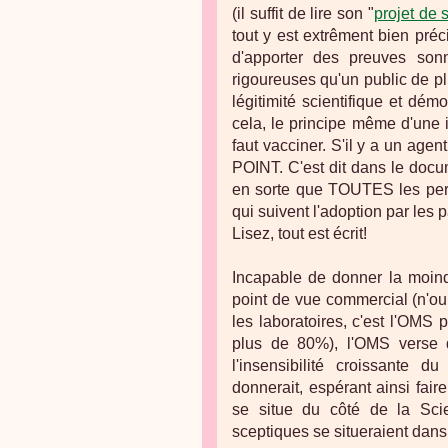
(il suffit de lire son "
projet de
tout y est extrêment bien préci
d'apporter des preuves sonn
rigoureuses qu'un public de plu
légitimité scientifique et d
cela, le principe même d'une idé
faut vacciner. S'il y a un agen
POINT. C'est dit dans le docum
en sorte que TOUTES les per
qui suivent l'adoption par les
Lisez, tout est écrit!
Incapable de donner la moind
point de vue commercial (n'ou
les laboratoires, c'est l'OMS
plus de 80%), l'OMS verse d
l'insensibilité croissante d
donnerait, espérant ainsi fair
se situe du côté de la Scie
sceptiques se situeraient dan