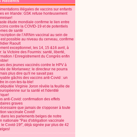
s Récents
mentations illégales de vaccins sur enfants
es en Irlande: GSK refuse honteusement
emniser!
aste étude mondiale confirme le lien entre
ccins contre la COVID-19 et de potentiels
èmes de santé
anscription de l’ARNm vaccinal au sein de
 est possible au niveau du cerveau, confirme
Didier Raoult
ent exceptionnel, les 14, 15 &16 avril, à
 la Victoire des Fourmis: santé, liberté,
ormation / Enregistrement du Congrès enfin
ible!
ses des jeunes vaccinés contre le HPV à
énée de Morlanwez: le directeur ne pourra
ais plus dire qu'il ne savait pas
oyable gâchis des vaccins anti-Covid : un
re in-con-tes-ta-ble!
députée Virginie Joron révèle la feuille de
européenne sur la santé et l'identité
ique!
s anti-Covid: confirmation des effets
daires graves
nécessaire que jamais de s'opposer à toute
tion vaccinale Covid!
 dans les parlements belges de notre
on nationale "Pas d'obligation vaccinale
 le Covid-19!", déjà signée par plus de 42
elges!