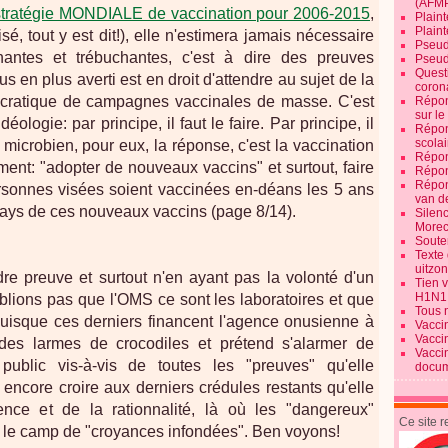
(AFM
 stratégie MONDIALE de vaccination pour 2006-2015
,
Plaint
Plain
sé, tout y est dit!), elle n'estimera jamais nécessaire
Pseud
antes et trébuchantes, c'est à dire des preuves
Pseud
Quest
s en plus averti est en droit d'attendre au sujet de la
corona
émocratique de campagnes vaccinales de masse. C'est
Répon
sur l
ologie: par principe, il faut le faire. Par principe, il
Répon
scolai
t microbien, pour eux, la réponse, c'est la vaccination
Répon
ent: "adopter de nouveaux vaccins" et surtout, faire
Répon
Répon
sonnes visées soient vaccinées en-déans les 5 ans
van d
 pays de ces nouveaux vaccins (page 8/14).
Silen
Morec
Souten
Texte 
uitzo
re preuve et surtout n'en ayant pas la volonté d'un
Tien 
H1N1
blions pas que l'OMS ce sont les laboratoires et que
Tous 
 puisque ces derniers financent l'agence onusienne à
Vacci
Vacci
es larmes de crocodiles et prétend s'alarmer de
Vacci
u public vis-à-vis de toutes les "preuves" qu'elle
docum
e encore croire aux derniers crédules restants qu'elle
nce et de la rationnalité, là où les "dangereux"
Ce site 
s le camp de "croyances infondées". Ben voyons!