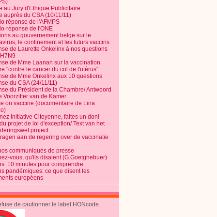
PS)
e au Jury d'Ethique Publicitaire
te auprès du CSA (10/11/11)
o réponse de l'AFMPS
o-réponse de l'ONE
ions au gouvernement belge sur le
virus, le confinement et les futurs vaccins
se de Laurette Onkelinx à nos questions
e H7N9
se de Mme Laanan sur la vaccination
re "contre le cancer du col de l'utérus"
se de Mme Onkelinx aux 10 questions
se du CSA (24/11/11)
se du Président de la Chambre/ Antwoord
e Voorzitter van de Kamer
ce on vaccine (documentaire de Lina
o)
ez Initiative Citoyenne, faites un don!
du projet de loi d'exception/ Text van het
nderingswet project
vragen aan de regering over de vaccinatie
nos communiqués de presse
nez-vous, qu'ils disaient (G.Goetghebuer)
ns: 10 minutes pour comprendre
ns pandémiques: ce que disent les
ents européens
refuse de cautionner le label HONcode.