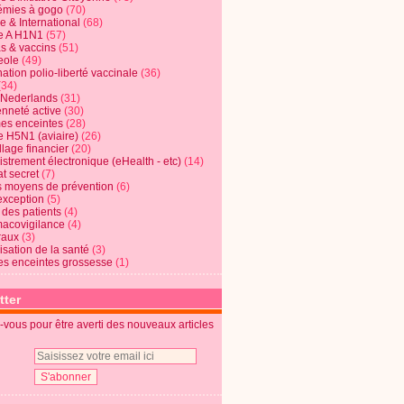
mies à gogo
(70)
e & International
(68)
e A H1N1
(57)
s & vaccins
(51)
eole
(49)
ation polio-liberté vaccinale
(36)
(34)
t Nederlands
(31)
enneté active
(30)
s enceintes
(28)
e H5N1 (aviaire)
(26)
lage financier
(20)
strement électronique (eHealth - etc)
(14)
t secret
(7)
s moyens de prévention
(6)
exception
(5)
 des patients
(4)
acovigilance
(4)
raux
(3)
risation de la santé
(3)
s enceintes grossesse
(1)
tter
vous pour être averti des nouveaux articles