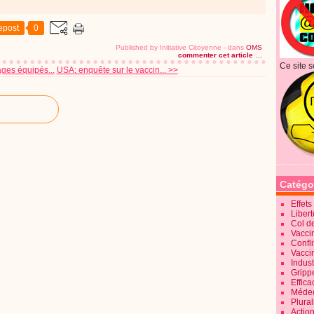
epost
0
Published by Initiative Citoyenne
-
dans
OMS
commenter cet article
…
Ce site s
ges équipés...
USA: enquête sur le vaccin... >>
Catégo
Effet
Liber
Col d
Vaccin
Confli
Vacci
Indus
Gripp
Effica
Méde
Plura
Action