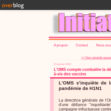
A propos
Contact
Nous sou
<< Des canards sauva
23 janvier 2011
L'OMS compte combattre la déf
à-vis des vaccins
L'OMS s'inquiète de l
pandémie de H1N1
La directrice générale de l'O
d'une défiance "inquiétant
campagne infructueuse contre