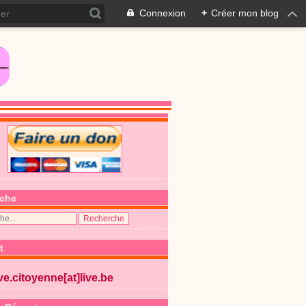
Connexion
+
Créer mon blog
che
t
ive.citoyenne[at]live.be