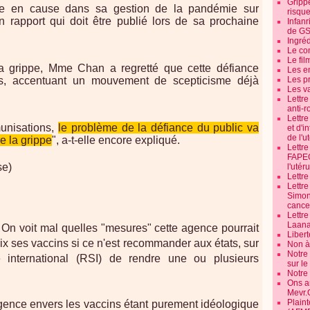
Grippe
e en cause dans sa gestion de la pandémie sur
risque
 rapport qui doit être publié lors de sa prochaine
Infanr
de G
Ingré
Le co
Le fil
a grippe, Mme Chan a regretté que cette défiance
Les e
es, accentuant un mouvement de scepticisme déjà
Les pr
Les v
Lettr
anti-r
Lettre
munisations,
le problème de la défiance du public va
et d'i
de l'u
e la grippe
", a-t-elle encore expliqué.
Lettr
FAPEO
se)
l'utéru
Lettre
Lettr
Simone
cancer
Lettr
Laana
: On voit mal quelles "mesures" cette agence pourrait
Libert
rix ses vaccins si ce n'est recommander aux états, sur
Non à 
Notre
 international (RSI) de rendre une ou plusieurs
sur l
Notre
Ons a
Mevr.
Plain
 agence envers les vaccins étant purement idéologique