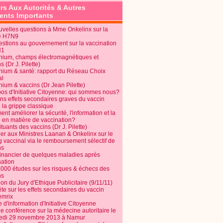
rs Aux Autorités & Autres
nts Importants
uvelles questions à Mme Onkelinx sur la
e H7N9
estions au gouvernement sur la vaccination
N1
nium, champs électromagnétiques et
s (Dr J. Pilette)
nium & santé: rapport du Réseau Choix
al
nium & vaccins (Dr Jean Pilette)
pos d'Initiative Citoyenne: qui sommes nous?
ins effets secondaires graves du vaccin
 la grippe classique
t améliorer la sécurité, l'information et la
é en matière de vaccination?
tuants des vaccins (Dr J. Pilette)
ier aux Ministres Laanan & Onkelinx sur le
g vaccinal via le remboursement sélectif de
ns
financier de quelques maladies après
nation
1000 études sur les risques & échecs des
ns
on du Jury d'Ethique Publicitaire (9/11/11)
e sur les effets secondaires du vaccin
mrix
e d'information d'Initiative Citoyenne
e conférence sur la médecine autoritaire le
edi 29 novembre 2013 à Namur