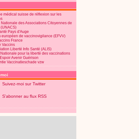
 médical suisse de réflexion sur les
ns
 Nationale des Associations Citoyennes de
é (UNACS)
Santé Pays d'Auge
 européen de vaccinovigilance (EFVV)
Vaccins France
é Vaccins
ation Liberté Info Santé (ALIS)
Nationale pour la liberté des vaccinations
 Espoir Avenir Guérison
ntie Vaccinatieschade vzw
-moi
Suivez-moi sur Twitter
S'abonner au flux RSS