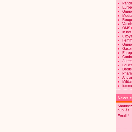
Pandé
Europ
Gripp
Média
Roug
Vaccin
OMS
In he
Citoy
Femme
Gripp
Gaspil
Enregi
Contra
Autre
Loi d'
Droits
Pharm
Antivi
Milita
femme
Newsle
Abonnez-
publiés.
Email