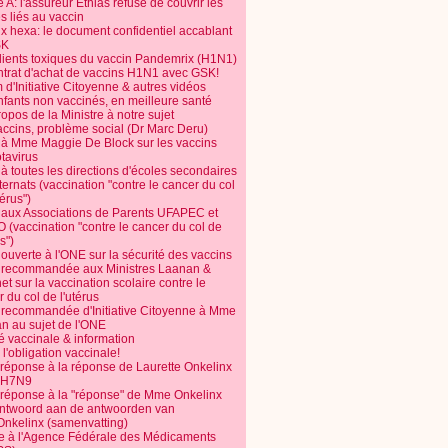
 A: l'assureur Ethias refuse de couvrir les
s liés au vaccin
ix hexa: le document confidentiel accablant
SK
dients toxiques du vaccin Pandemrix (H1N1)
ntrat d'achat de vaccins H1N1 avec GSK!
m d'Initiative Citoyenne & autres vidéos
nfants non vaccinés, en meilleure santé
opos de la Ministre à notre sujet
accins, problème social (Dr Marc Deru)
e à Mme Maggie De Block sur les vaccins
otavirus
 à toutes les directions d'écoles secondaires
nternats (vaccination "contre le cancer du col
térus")
e aux Associations de Parents UFAPEC et
 (vaccination "contre le cancer du col de
s")
 ouverte à l'ONE sur la sécurité des vaccins
e recommandée aux Ministres Laanan &
t sur la vaccination scolaire contre le
 du col de l'utérus
e recommandée d'Initiative Citoyenne à Mme
n au sujet de l'ONE
é vaccinale & information
l'obligation vaccinale!
 réponse à la réponse de Laurette Onkelinx
e H7N9
 réponse à la "réponse" de Mme Onkelinx
ntwoord aan de antwoorden van
Onkelinx (samenvatting)
te à l'Agence Fédérale des Médicaments