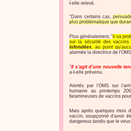
t-elle relevé.
"Dans certains cas,
persuade
plus problématique que duran
Plus généralement, "
il va pro
sur la sécurité des vaccins
infondées
, au point qu'au
alarmée la directrice de l'OMS
"
Il s'agit d'une nouvelle te
a-t-elle prévenu.
Alertés par l'OMS sur l'arri
humaine au printemps 20
faramineuses de vaccins pour 
Mais après quelques mois de
vaccin, soupçonné d'avoir été
dangereux tandis que le virus