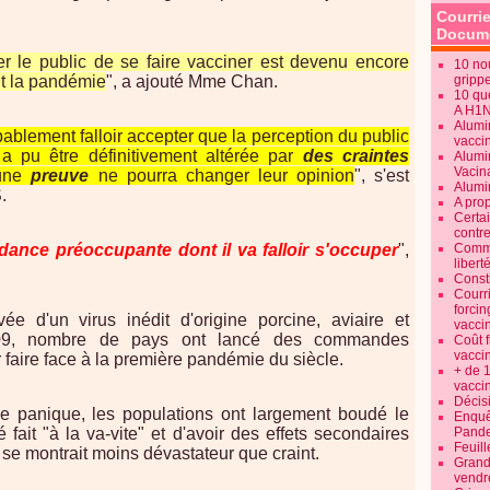
Courrie
Docume
r le public de se faire vacciner est devenu encore
10 no
t la pandémie
", a ajouté Mme Chan.
gripp
10 qu
A H1
Alumi
bablement falloir accepter que la perception du public
vaccin
 a pu être définitivement altérée par
des craintes
Alumi
Vacin
cune
preuve
ne pourra changer leur opinion
", s'est
Alumi
.
A pro
Certa
contre
ndance préoccupante dont il va falloir s'occuper
",
Commen
libert
Consti
Courr
forcin
vée d'un virus inédit d'origine porcine, aviaire et
vacci
09, nombre de pays ont lancé des commandes
Coût 
vacci
faire face à la première pandémie du siècle.
+ de 
vacci
Décisi
 panique, les populations ont largement boudé le
Enquêt
 fait "à la va-vite" et d'avoir des effets secondaires
Pande
Feuill
 se montrait moins dévastateur que craint.
Grand
vendr