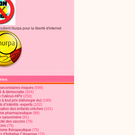
outient Nurpa pour la liberté d'internet
ries
s secondaires-risques
(599)
té & démocratie
(324)
e l'utérus-HPV
(250)
 à tout prix (idéologie du)
(190)
ts d’intérêts -experts
(102)
nation des enfants-crèches
(101)
trie pharmaceutique
(99)
e saisonnière
(91)
cité des vaccins
(79)
cins
(75)
lisme thérapeutique
(75)
s d'Initiative Citoyenne
(73)