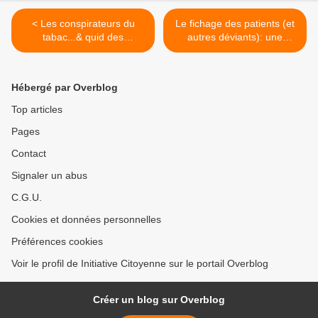
< Les conspirateurs du
Le fichage des patients (et
tabac...& quid des
autres déviants): une
fabricants de vaccins??
énorme dérive en
perspective >
Hébergé par Overblog
Top articles
Pages
Contact
Signaler un abus
C.G.U.
Cookies et données personnelles
Préférences cookies
Voir le profil de Initiative Citoyenne sur le portail Overblog
Créer un blog sur Overblog