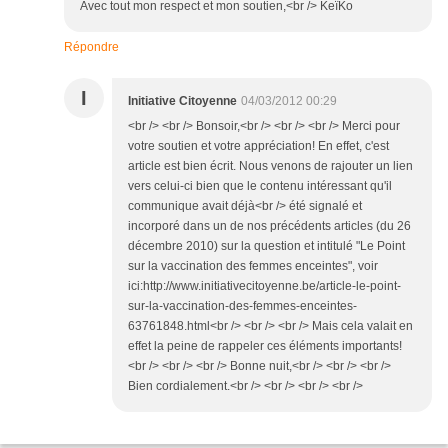
Avec tout mon respect et mon soutien,<br /> KeïKo
Répondre
I
Initiative Citoyenne
04/03/2012 00:29
<br /> <br /> Bonsoir,<br /> <br /> <br /> Merci pour
votre soutien et votre appréciation! En effet, c'est
article est bien écrit. Nous venons de rajouter un lien
vers celui-ci bien que le contenu intéressant qu'il
communique avait déjà<br /> été signalé et
incorporé dans un de nos précédents articles (du 26
décembre 2010) sur la question et intitulé "Le Point
sur la vaccination des femmes enceintes", voir
ici:http://www.initiativecitoyenne.be/article-le-point-
sur-la-vaccination-des-femmes-enceintes-
63761848.html<br /> <br /> <br /> Mais cela valait en
effet la peine de rappeler ces éléments importants!
<br /> <br /> <br /> Bonne nuit,<br /> <br /> <br />
Bien cordialement.<br /> <br /> <br /> <br />