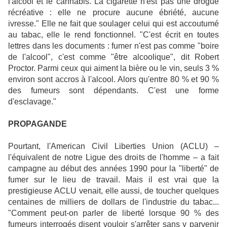
l'alcool et le cannabis. La cigarette n'est pas une drogue
récréative : elle ne procure aucune ébriété, aucune
ivresse." Elle ne fait que
soulager
celui qui est accoutumé
au tabac, elle le rend fonctionnel. "C'est écrit en toutes
lettres dans les documents :
fumer
n'est pas comme "boire
de l'alcool", c'est comme "être alcoolique", dit Robert
Proctor. Parmi ceux qui aiment la bière ou le vin, seuls 3 %
environ sont accros à l'alcool. Alors qu'entre 80 % et 90 %
des fumeurs sont dépendants. C'est une forme
d'esclavage."
PROPAGANDE
Pourtant, l'
American Civil
Liberties Union
(ACLU) –
l'équivalent de notre Ligue des droits de l'homme – a fait
campagne au début des années 1990 pour la "liberté" de
fumer
sur le lieu de travail. Mais il est vrai que la
prestigieuse ACLU venait, elle aussi, de
toucher
quelques
centaines de milliers de dollars de l'industrie du tabac...
"Comment peut-on
parler
de liberté lorsque 90 % des
fumeurs interrogés disent
vouloir
s'
arrêter
sans y
parvenir