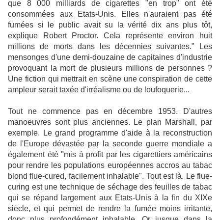
que 8 000 milliards de cigarettes "en trop" ont été
consommées aux Etats-Unis. Elles n'auraient pas été
fumées si le public avait su la vérité dix ans plus tôt,
explique Robert Proctor. Cela représente environ huit
millions de morts dans les décennies suivantes." Les
mensonges d'une demi-douzaine de capitaines d'industrie
provoquant la mort de plusieurs millions de personnes ?
Une fiction qui mettrait en scène une conspiration de cette
ampleur serait taxée d'irréalisme ou de loufoquerie...
Tout ne commence pas en décembre 1953. D'autres
manoeuvres sont plus anciennes. Le plan Marshall, par
exemple. Le grand programme d'aide à la reconstruction
de l'Europe dévastée par la seconde guerre mondiale a
également été "mis à profit par les cigarettiers américains
pour
rendre
les populations européennes accros au tabac
blond flue-cured, facilement inhalable". Tout est là. Le flue-
curing est une technique de séchage des feuilles de tabac
qui se répand largement aux Etats-Unis à la fin du XIXe
siècle, et qui permet de
rendre
la fumée moins irritante,
donc plus profondément inhalable. Or jusque dans la