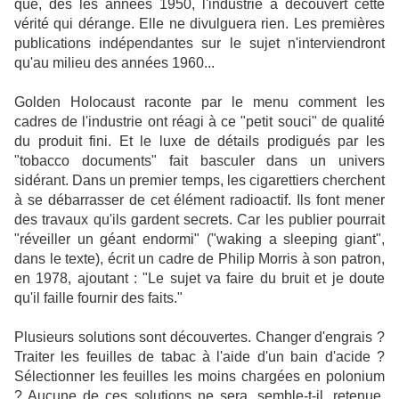
que, dès les années 1950, l'industrie a découvert cette
vérité qui dérange. Elle ne divulguera rien. Les premières
publications indépendantes sur le sujet n'interviendront
qu'au milieu des années 1960...
Golden Holocaust raconte par le menu comment les
cadres de l'industrie ont réagi à ce "petit souci" de qualité
du produit fini. Et le luxe de détails prodigués par les
"tobacco documents" fait
basculer
dans un univers
sidérant. Dans un premier temps, les cigarettiers cherchent
à se
débarrasser
de cet élément radioactif. Ils font
mener
des travaux qu'ils gardent secrets. Car les
publier
pourrait
"réveiller un géant endormi" ("waking a sleeping giant",
dans le texte), écrit un cadre de Philip Morris à son patron,
en 1978, ajoutant : "Le sujet va
faire
du bruit et je doute
qu'il faille
fournir
des faits."
Plusieurs solutions sont découvertes.
Changer
d'engrais ?
Traiter
les feuilles de tabac à l'aide d'un bain d'acide ?
Sélectionner
les feuilles les moins chargées en polonium
? Aucune de ces solutions ne sera, semble-t-il, retenue.