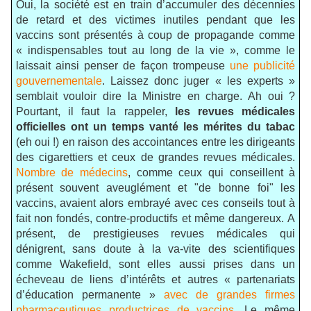
Oui, la société est en train d’accumuler des décennies
de retard et des victimes inutiles pendant que les
vaccins sont présentés à coup de propagande comme
« indispensables tout au long de la vie », comme le
laissait ainsi penser de façon trompeuse
une publicité
gouvernementale
. Laissez donc juger « les experts »
semblait vouloir dire la Ministre en charge. Ah oui ?
Pourtant, il faut la rappeler,
les revues médicales
officielles ont un temps vanté les mérites du tabac
(eh oui !) en raison des accointances entre les dirigeants
des cigarettiers et ceux de grandes revues médicales.
Nombre de médecins
, comme ceux qui conseillent à
présent souvent aveuglément et "de bonne foi" les
vaccins, avaient alors embrayé avec ces conseils tout à
fait non fondés, contre-productifs et même dangereux.
A
présent, de prestigieuses revues médicales qui
dénigrent, sans doute à la va-vite des scientifiques
comme Wakefield, sont elles aussi prises dans un
écheveau de liens d’intérêts et autres « partenariats
d’éducation permanente »
avec de grandes firmes
pharmaceutiques productrices de vaccins
.
Le même