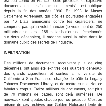
est peu connu en France : cette précieuse et explosive
documentation – les "tobacco documents" – est publique
depuis la fin des années 1990. En 1998, le
Master
Settlement
Agreement, qui clôt les poursuites engagées
par 46 Etats américains contre les cigarettiers, ne
comprend pas qu'un volet financier (le versement de 250
milliards de dollars – 188 milliards d'euros – échelonnés
sur deux décennies), il ordonne aussi la mise dans le
domaine public des secrets de l'industrie.
INFILTRATION
Des millions de documents, recouvrant plus de cinq
décennies, ont ainsi été exfiltrés des quartiers généraux
des grands cigarettiers et confiés à l'université de
Californie à
San Francisco
, chargée de
bâtir
la
Legacy
Tobacco
Documents Library
, et de
mettre
sur le Net ce
fabuleux corpus. Treize millions de documents, soit plus
de 79 millions de pages, sont déjà numérisés. De
nouveaux sont ajoutés chaque jour ou presque. C'est au
prisme de ces archives que Golden Holocaust tente de