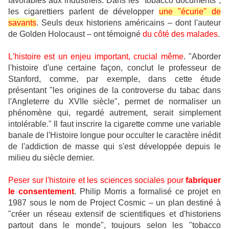
favorables aux industriels. Dans les "tobacco documents",
les cigarettiers parlent de
développer
une "écurie" de
savants
. Seuls deux historiens américains – dont l'auteur
de Golden Holocaust – ont témoigné
du côté des malades
.
L'histoire est un enjeu important, crucial même
. "Aborder
l'histoire d'une certaine façon, conclut le professeur de
Stanford, comme, par exemple, dans cette étude
présentant "les origines de la controverse du tabac dans
l'Angleterre du XVIIe siècle", permet de
normaliser
un
phénomène qui, regardé autrement, serait simplement
intolérable." Il faut
inscrire
la cigarette comme une variable
banale de l'Histoire longue pour
occulter
le caractère inédit
de l'addiction de masse qui s'est développée depuis le
milieu du siècle dernier.
Peser sur l'histoire et les sciences sociales pour
fabriquer
le consentement
. Philip Morris a formalisé ce projet en
1987 sous le nom de
Project Cosmic
– un plan destiné à
"créer un réseau extensif de scientifiques et d'historiens
partout dans le monde", toujours selon les "tobacco