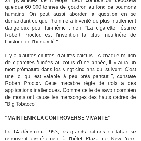
24 pyramides de Khéops. Leur combustion déposera
quelque 60 000 tonnes de goudron au fond de poumons
humains. On peut aussi
aborder
la question en se
demandant ce que l'homme a inventé de plus inutilement
dangereux pour lui-même : rien. "La cigarette, résume
Robert Proctor, est l'invention la plus meurtrière de
l'histoire de l'humanité."
Il y a d'autres chiffres, d'autres calculs. "A chaque million
de cigarettes fumées au cours d'une année, il y aura un
mort prématuré dans les vingt-cinq ans qui suivent. C'est
une loi qui est valable à peu près partout ", constate
Robert Proctor. Cette macabre règle de trois a des
applications inattendues. Comme celle de
savoir
combien
de morts ont causé les mensonges des hauts cadres de
"Big Tobacco".
"MAINTENIR LA CONTROVERSE VIVANTE"
Le 14 décembre 1953, les grands patrons du tabac se
retrouvent discrètement à l'hôtel
Plaza de New
York.