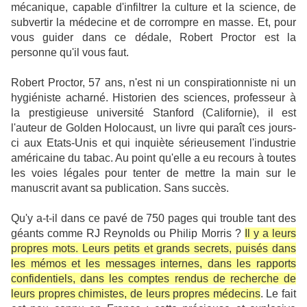
mécanique, capable d'infiltrer la culture et la science, de
subvertir la médecine et de corrompre en masse. Et, pour
vous guider dans ce dédale, Robert Proctor est la
personne qu'il vous faut.
Robert Proctor, 57 ans, n'est ni un conspirationniste ni un
hygiéniste acharné. Historien des sciences, professeur à
la prestigieuse université Stanford (Californie), il est
l'auteur de
Golden Holocaust
, un livre qui paraît ces jours-
ci aux Etats-Unis et qui inquiète sérieusement l'industrie
américaine du tabac. Au point qu'elle a eu recours à toutes
les voies légales pour
tenter
de
mettre
la main sur le
manuscrit avant sa publication. Sans succès.
Qu'y a-t-il dans ce pavé de 750 pages qui trouble tant des
géants comme RJ Reynolds ou
Philip Morris
?
Il y a leurs
propres mots. Leurs petits et grands secrets, puisés dans
les mémos et les messages internes, dans les rapports
confidentiels, dans les comptes rendus de recherche de
leurs propres chimistes, de leurs propres médecins
. Le fait