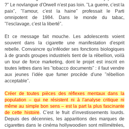
?" Le novlangue d'Orwell n'est pas loin. "La guerre, c'est la
paix", "l'amour, c'est la haine" professait le Parti
omnipotent de 1984. Dans le monde du tabac,
"l'esclavage, c'est la liberté".
Et ce message fait mouche. Les adolescents voient
souvent dans la cigarette une manifestation d'esprit
rebelle.
Convaincre
qu'
inféoder
ses fonctions biologiques
à de grands groupes industriels tient de la rébellion, voilà
un tour de force marketing, dont le projet est inscrit en
toutes lettres dans les "tobacco documents" : il faut
vendre
aux jeunes l'idée que
fumer
procède d'une "rébellion
acceptable".
Créer de toutes pièces des réflexes mentaux dans la
population – qui ne résistent ni à l'analyse critique ni
même au simple bon sens – est la part la plus fascinante
de cette histoire
. C'est le fruit d'investissements lourds.
Depuis des décennies, les apparitions des marques de
cigarettes dans le cinéma hollywoodien sont millimétrées,