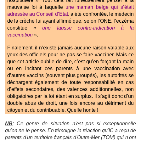
hospitalière ». Tout cela fait furieusement penser à la
mauvaise foi à laquelle
une maman belge qui s’était
adressée au Conseil d’Etat
, a été confrontée, le médecin
de la crèche lui ayant affirmé que, selon l’ONE, l’eczéma
constitue «
une fausse contre-indication à la
vaccination
».
Finalement, il n’existe jamais aucune raison valable aux
yeux des officiels pour ne pas se faire vacciner. Mais ce
que cet article oublie de dire, c’est qu’en forçant la main
ou en incitant ces parents à une vaccination avec
d’autres vaccins (souvent plus groupés), les autorités se
déchargent également de toute responsabilité en cas
d’effets secondaires, des valences additionnelles, non
obligatoires par la loi étant en surplus. Il s’agit donc d’un
double abus de droit, une fois encore au détriment du
citoyen et du contribuable. Quelle honte !
NB
: Ce genre de situation n'est pas si exceptionnelle
qu'on ne le pense. En témoigne la réaction qu'IC a reçu de
parents d'un territoire français d'Outre-Mer (TOM) qui n'ont