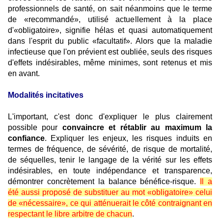
professionnels de santé, on sait néanmoins que le terme
de «recommandé», utilisé actuellement à la place
d'«obligatoire», signifie hélas et quasi automatiquement
dans l'esprit du public «facultatif». Alors que la maladie
infectieuse que l'on prévient est oubliée, seuls des risques
d'effets indésirables, même minimes, sont retenus et mis
en avant.
Modalités incitatives
L'important, c'est donc d'expliquer le plus clairement
possible pour
convaincre et rétablir au maximum la
confiance
. Expliquer les enjeux, les risques induits en
termes de fréquence, de sévérité, de risque de mortalité,
de séquelles, tenir le langage de la vérité sur les effets
indésirables, en toute indépendance et transparence,
démontrer concrètement la balance bénéfice-risque.
Il a
été aussi proposé de substituer au mot «obligatoire» celui
de «nécessaire», ce qui atténuerait le côté contraignant en
respectant le libre arbitre de chacun
.