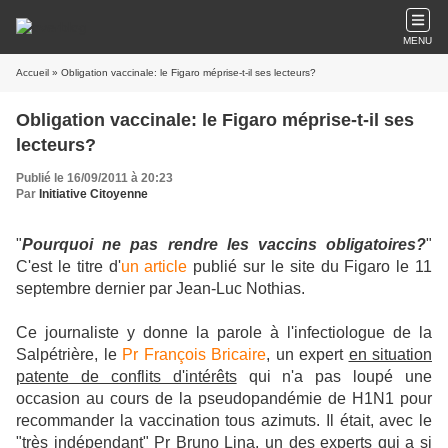
MENU
Accueil
» Obligation vaccinale: le Figaro méprise-t-il ses lecteurs?
Obligation vaccinale: le Figaro méprise-t-il ses
lecteurs?
Publié le 16/09/2011 à 20:23
Par
Initiative Citoyenne
"
Pourquoi ne pas rendre les vaccins obligatoires?
"
C'est le titre d'
un article
publié sur le site du Figaro le 11
septembre dernier par Jean-Luc Nothias.
Ce journaliste y donne la parole à l'infectiologue de la
Salpétrière, le
Pr François Bricaire
, un expert
en situation
patente de conflits d'intérêts
qui n'a pas loupé une
occasion au cours de la pseudopandémie de H1N1 pour
recommander la vaccination tous azimuts. Il était, avec le
"très indépendant" Pr Bruno Lina, un des experts qui a si