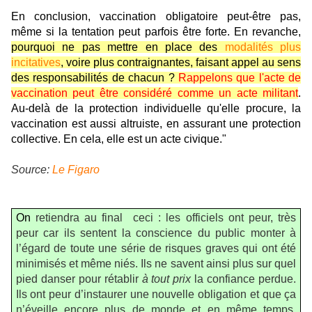
En conclusion, vaccination obligatoire peut-être pas,
même si la tentation peut parfois être forte. En revanche,
pourquoi ne pas mettre en place des
modalités plus
incitatives
, voire plus contraignantes, faisant appel au sens
des responsabilités de chacun ?
Rappelons que l'acte de
vaccination peut être considéré comme un acte militant
.
Au-delà de la protection individuelle qu'elle procure, la
vaccination est aussi altruiste, en assurant une protection
collective. En cela, elle est un acte civique."
Source:
Le Figaro
On
retiendra au final ceci : les officiels ont peur, très
peur car ils sentent la conscience du public monter à
l’égard de toute une série de risques graves qui ont été
minimisés et même niés. Ils ne savent ainsi plus sur quel
pied danser pour rétablir
à tout prix
la confiance perdue.
Ils ont peur d’instaurer une nouvelle obligation et que ça
n’éveille encore plus de monde et en même temps,