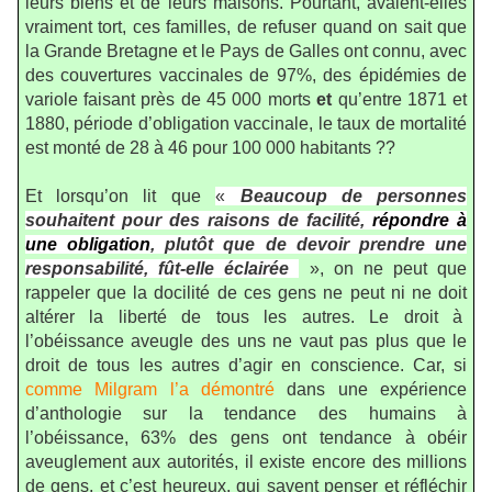
leurs biens et de leurs maisons. Pourtant, avaient-elles
vraiment tort, ces familles, de refuser quand on sait que
la Grande Bretagne et le Pays de Galles ont connu, avec
des couvertures vaccinales de 97%, des épidémies de
variole faisant près de 45 000 morts
et
qu’entre 1871 et
1880, période d’obligation vaccinale, le taux de mortalité
est monté de 28 à 46 pour 100 000 habitants ??
Et lorsqu’on lit que
«
Beaucoup de personnes
souhaitent pour des raisons de facilité,
répondre à
une obligation
, plutôt que de devoir prendre une
responsabilité, fût-elle éclairée
», on ne peut que
rappeler que la docilité de ces gens ne peut ni ne doit
altérer la liberté de tous les autres. Le droit à
l’obéissance aveugle des uns ne vaut pas plus que le
droit de tous les autres d’agir en conscience. Car, si
comme Milgram l’a démontré
dans une expérience
d’anthologie sur la tendance des humains à
l’obéissance, 63% des gens ont tendance à obéir
aveuglement aux autorités, il existe encore des millions
de gens, et c’est heureux, qui savent penser et réfléchir