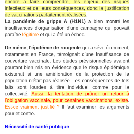
encore à faire comprendre, les enjeux des risques
infectieux et de leurs conséquences, donc la justification
de vaccinations parfaitement réalisées
.
La pandémie de grippe A (H1N1)
a bien montré les
insuffisances d'organisation d'une campagne qui pouvait
paraître
légitime
et qui a été un échec.
De même, l'épidémie de rougeole
qui a sévi récemment,
notamment en France, témoignait d'une insuffisance de
couverture vaccinale. Les études prévisionnelles avaient
pourtant bien mis en évidence que le risque épidémique
existerait si une amélioration de la protection de la
population n'était pas réalisée. Les conséquences de tels
faits sont lourdes à titre individuel comme pour la
collectivité.
Aussi, la tentation de prôner un retour à
l'obligation vaccinale, pour certaines vaccinations, existe
.
Est-ce vraiment justifié ?
Il faut examiner les arguments
pour et contre.
Nécessité de santé publique