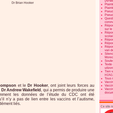
(AFM
Plaint
Plain
Pseud
Pseud
Quest
corona
Répon
sur l
Répon
scolai
Répon
Répon
Répon
van d
Silen
Morec
Souten
Texte 
uitzo
Tien 
H1N1
Tous 
Vacci
hompson
et le
Dr Hooker
, ont joint leurs forces au
Vacci
Vacci
e
Dr Andrew Wakefield
, qui a permis de produire une
docum
comment les données de l’étude du CDC ont été
u’il n’y a pas de lien entre les vaccins et l’autisme,
ndément liés.
Ce site 