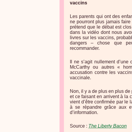
vaccins
Les parents qui ont des enfa
ne pourront plus jamais faire l
prétend que le débat est clo
dans la vidéo dont nous avon
livres sur les vaccins, proba
dangers – chose que peu 
recommander.
Il ne s’agit nullement d’une
McCarthy ou autres « homm
accusation contre les vaccins
vaccinale.
Non, il y a de plus en plus de 
et ce faisant en arrivent à l
vient d’être confirmée par le 
à se répandre grâce aux e
d’information.
Source :
The Liberty Bacon