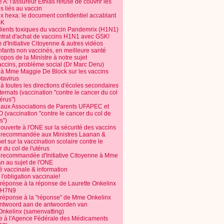
 A: l'assureur Ethias refuse de couvrir les
s liés au vaccin
ix hexa: le document confidentiel accablant
SK
dients toxiques du vaccin Pandemrix (H1N1)
ntrat d'achat de vaccins H1N1 avec GSK!
m d'Initiative Citoyenne & autres vidéos
nfants non vaccinés, en meilleure santé
opos de la Ministre à notre sujet
accins, problème social (Dr Marc Deru)
e à Mme Maggie De Block sur les vaccins
otavirus
 à toutes les directions d'écoles secondaires
nternats (vaccination "contre le cancer du col
térus")
e aux Associations de Parents UFAPEC et
 (vaccination "contre le cancer du col de
s")
 ouverte à l'ONE sur la sécurité des vaccins
e recommandée aux Ministres Laanan &
t sur la vaccination scolaire contre le
 du col de l'utérus
e recommandée d'Initiative Citoyenne à Mme
n au sujet de l'ONE
é vaccinale & information
l'obligation vaccinale!
 réponse à la réponse de Laurette Onkelinx
e H7N9
 réponse à la "réponse" de Mme Onkelinx
ntwoord aan de antwoorden van
Onkelinx (samenvatting)
te à l'Agence Fédérale des Médicaments