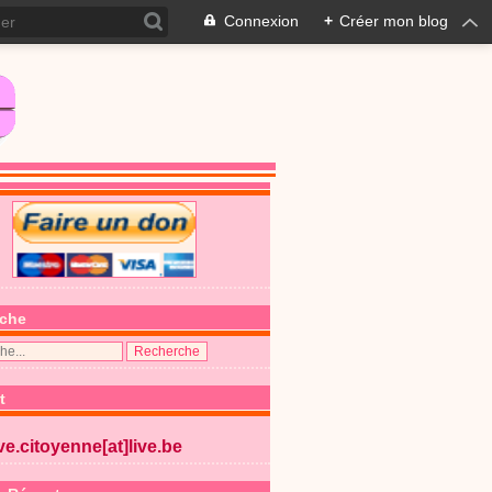
Connexion
+
Créer mon blog
che
t
ive.citoyenne[at]live.be