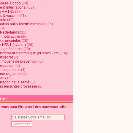
mies à gogo
(70)
e & International
(68)
e A H1N1
(57)
s & vaccins
(51)
eole
(49)
ation polio-liberté vaccinale
(36)
(34)
t Nederlands
(31)
enneté active
(30)
s enceintes
(28)
e H5N1 (aviaire)
(26)
lage financier
(20)
strement électronique (eHealth - etc)
(14)
t secret
(7)
s moyens de prévention
(6)
exception
(5)
 des patients
(4)
acovigilance
(4)
raux
(3)
risation de la santé
(3)
s enceintes grossesse
(1)
tter
vous pour être averti des nouveaux articles