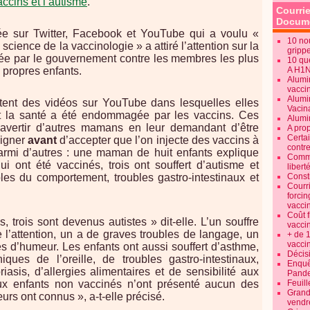
accins et l’autisme
.
Courrie
Docume
e sur Twitter, Facebook et YouTube qui a voulu «
10 no
 science de la vaccinologie » a attiré l’attention sur la
gripp
née par le gouvernement contre les membres les plus
10 qu
 propres enfants.
A H1
Alumi
vaccin
Alumi
ent des vidéos sur YouTube dans lesquelles elles
Vacin
nt la santé a été endommagée par les vaccins. Ces
Alumi
vertir d’autres mamans en leur demandant d’être
A pro
Certa
eigner
avant
d’accepter que l’on injecte des vaccins à
contre
armi d’autres : une maman de huit enfants explique
Commen
i ont été vaccinés, trois ont souffert d’autisme et
libert
les du comportement, troubles gastro-intestinaux et
Consti
Courr
forcin
vacci
Coût 
 trois sont devenus autistes » dit-elle. L’un souffre
vacci
de l’attention, un a de graves troubles de langage, un
+ de 
vacci
s d’humeur. Les enfants ont aussi souffert d’asthme,
Décisi
iques de l’oreille, de troubles gastro-intestinaux,
Enquêt
riasis, d’allergies alimentaires et de sensibilité aux
Pande
ux enfants non vaccinés n’ont présenté aucun des
Feuill
Grand
urs ont connus », a-t-elle précisé.
vendr