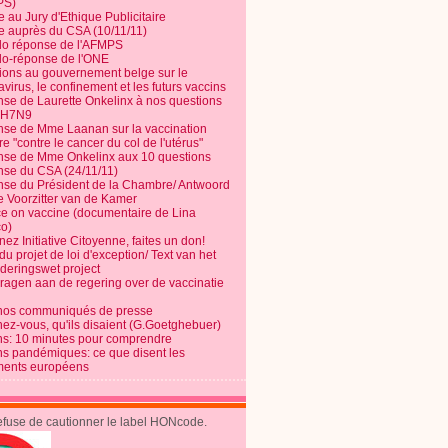
PS)
e au Jury d'Ethique Publicitaire
te auprès du CSA (10/11/11)
o réponse de l'AFMPS
o-réponse de l'ONE
ions au gouvernement belge sur le
virus, le confinement et les futurs vaccins
se de Laurette Onkelinx à nos questions
e H7N9
se de Mme Laanan sur la vaccination
re "contre le cancer du col de l'utérus"
se de Mme Onkelinx aux 10 questions
se du CSA (24/11/11)
se du Président de la Chambre/ Antwoord
e Voorzitter van de Kamer
ce on vaccine (documentaire de Lina
o)
ez Initiative Citoyenne, faites un don!
du projet de loi d'exception/ Text van het
nderingswet project
vragen aan de regering over de vaccinatie
nos communiqués de presse
nez-vous, qu'ils disaient (G.Goetghebuer)
ns: 10 minutes pour comprendre
ns pandémiques: ce que disent les
ents européens
refuse de cautionner le label HONcode.