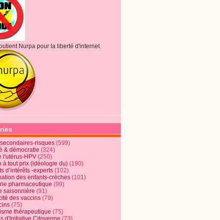
outient Nurpa pour la liberté d'internet
ries
s secondaires-risques
(599)
té & démocratie
(324)
e l'utérus-HPV
(250)
 à tout prix (idéologie du)
(190)
ts d’intérêts -experts
(102)
nation des enfants-crèches
(101)
trie pharmaceutique
(99)
e saisonnière
(91)
cité des vaccins
(79)
cins
(75)
lisme thérapeutique
(75)
s d'Initiative Citoyenne
(73)