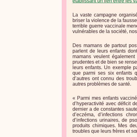
établissant un lien entre les v
La vaste campagne organisé
briser la violence de la fausse
terrible guerre vaccinale me
vulnérables de la société, nos
Des mamans de partout post
parlent de leurs enfants do
mamans veulent également a
prudentes et de bien se rens
leurs enfants. Un exemple p
que parmi ses six enfants qu
d’autres ont connu des troub
autres problèmes de santé.
« Parmi mes enfants vaccinés,
d’hyperactivité avec déficit 
dernier a de constantes saute
d’eczéma, d’infections chron
d’infections urinaires, de pso
produits chimiques. Mes de
troubles que leurs frères et sœ