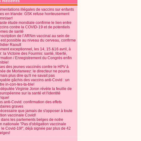
s Récents
mentations illégales de vaccins sur enfants
es en Irlande: GSK refuse honteusement
emniser!
aste étude mondiale confirme le lien entre
ccins contre la COVID-19 et de potentiels
èmes de santé
anscription de l’ARNm vaccinal au sein de
 est possible au niveau du cerveau, confirme
Didier Raoult
ent exceptionnel, les 14, 15 &16 avril, à
 la Victoire des Fourmis: santé, liberté,
ormation / Enregistrement du Congrès enfin
ible!
ses des jeunes vaccinés contre le HPV à
énée de Morlanwez: le directeur ne pourra
ais plus dire qu'il ne savait pas
oyable gâchis des vaccins anti-Covid : un
re in-con-tes-ta-ble!
députée Virginie Joron révèle la feuille de
européenne sur la santé et l'identité
ique!
s anti-Covid: confirmation des effets
daires graves
nécessaire que jamais de s'opposer à toute
tion vaccinale Covid!
 dans les parlements belges de notre
on nationale "Pas d'obligation vaccinale
 le Covid-19!", déjà signée par plus de 42
elges!