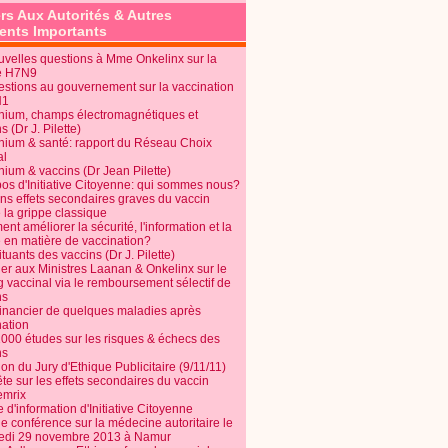
rs Aux Autorités & Autres
nts Importants
uvelles questions à Mme Onkelinx sur la
e H7N9
estions au gouvernement sur la vaccination
N1
nium, champs électromagnétiques et
s (Dr J. Pilette)
nium & santé: rapport du Réseau Choix
al
nium & vaccins (Dr Jean Pilette)
pos d'Initiative Citoyenne: qui sommes nous?
ins effets secondaires graves du vaccin
 la grippe classique
t améliorer la sécurité, l'information et la
é en matière de vaccination?
tuants des vaccins (Dr J. Pilette)
ier aux Ministres Laanan & Onkelinx sur le
g vaccinal via le remboursement sélectif de
ns
financier de quelques maladies après
nation
1000 études sur les risques & échecs des
ns
on du Jury d'Ethique Publicitaire (9/11/11)
e sur les effets secondaires du vaccin
mrix
e d'information d'Initiative Citoyenne
e conférence sur la médecine autoritaire le
edi 29 novembre 2013 à Namur