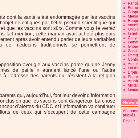
Pandé
Europ
Gripp
Média
nts dont la santé a été endommagée par les vaccins
Roug
’objet de critiques par l’élite pseudo-scientifique qui
Vaccin
s et que les vaccins sont sûrs. Comme vous le verrez
OMS
s fait mention, cette maman avait acheté plusieurs
In he
Citoy
blement après avoir entendu parler de leurs véritables
Femme
de médecins traditionnels se permettront de
Gripp
Gaspil
Enregi
Contra
Autre
 opposition aveugle aux vaccins parce qu’une Jenny
Loi d'
es de paille » auraient lancé l’une ou l’autre
Droits
 à l’adresse des parents qui résistent à la religion
Pharm
Antivi
Milita
femme
parents qui, aujourd’hui, font leur devoir d’information
a conclusion que les vaccins sont dangereux. La chose
Newsle
lanceur d’alertes du CDC et l’information va continuer
Abonnez-
fforts de ceux qui s’occupent de cette campagne
publiés.
Email