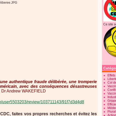
Ce site s
Catégo
Effet
Liber
 d’une authentique fraude délibérée, une tromperie
Col d
américain, avec des conséquences désastreuses
Vaccin
Confli
Dr Andrew WAKEFIELD
Vacci
Indus
Gripp
om/user5503203/review/103711143/91f7d3d4d8
Effica
Méde
Plura
CDC, faites vos propres recherches et évitez les
Action