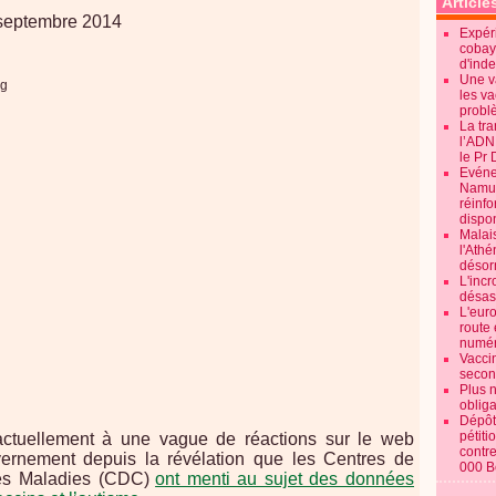
Article
 septembre 2014
Expéri
cobay
d'ind
Une v
les va
probl
La tr
l’ADN
le Pr 
Evénem
Namur:
réinf
dispon
Malai
l'Ath
désorm
L'incr
désast
L'euro
route 
numér
Vaccin
secon
Plus 
obliga
Dépôt
pétiti
actuellement à une vague de réactions sur le web
contre
vernement depuis la révélation que les Centres de
000 B
des Maladies (CDC)
ont menti au sujet des données