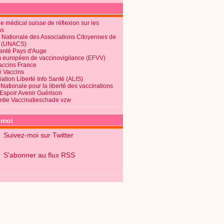
 médical suisse de réflexion sur les
ns
 Nationale des Associations Citoyennes de
é (UNACS)
Santé Pays d'Auge
 européen de vaccinovigilance (EFVV)
Vaccins France
é Vaccins
ation Liberté Info Santé (ALIS)
Nationale pour la liberté des vaccinations
 Espoir Avenir Guérison
ntie Vaccinatieschade vzw
-moi
Suivez-moi sur Twitter
S'abonner au flux RSS