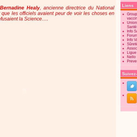
Liens
 Bernadine Healy
, ancienne directrice du National
t que les officiels avaient peur de voir les choses en
Groupe
refusaient la Science….
vacci
Union
Sant
Info 
Forum
Info 
Sûret
Associ
Ligue 
Nello
Preve
Suivez