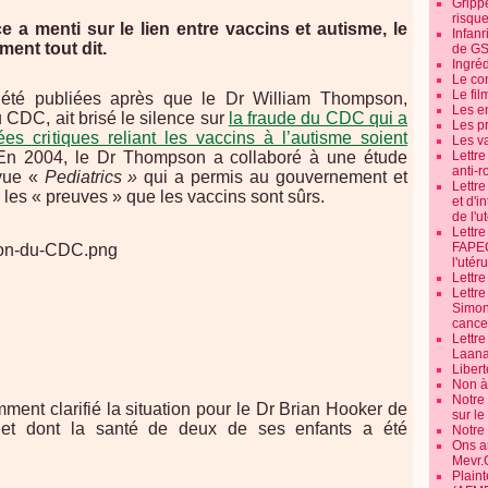
Grippe
risque
a menti sur le lien entre vaccins et autisme, le
Infanr
ent tout dit.
de G
Ingré
Le co
Le fil
été publiées après que le Dr William Thompson,
Les e
 CDC, ait brisé le silence sur
la fraude du CDC qui a
Les pr
s critiques reliant les vaccins à l’autisme soient
Les v
 En 2004, le Dr Thompson a collaboré à une étude
Lettr
anti-r
evue «
Pediatrics »
qui a permis au gouvernement et
Lettre
 les « preuves » que les vaccins sont sûrs.
et d'i
de l'u
Lettr
FAPEO
l'utéru
Lettre
Lettr
Simone
cancer
Lettr
Laana
Libert
Non à 
Notre
ent clarifié la situation pour le Dr Brian Hooker de
sur l
e et dont la santé de deux de ses enfants a été
Notre
Ons a
.
Mevr.
Plain