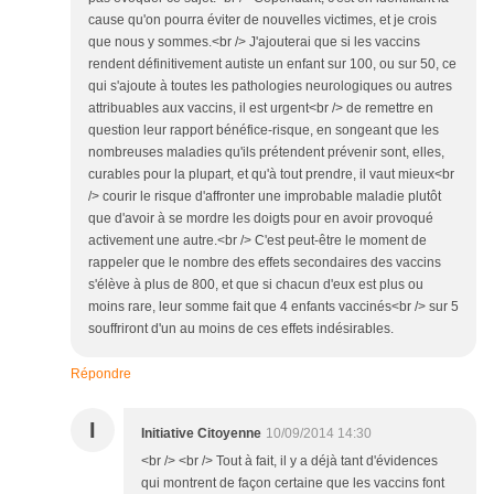
cause qu'on pourra éviter de nouvelles victimes, et je crois
que nous y sommes.<br /> J'ajouterai que si les vaccins
rendent définitivement autiste un enfant sur 100, ou sur 50, ce
qui s'ajoute à toutes les pathologies neurologiques ou autres
attribuables aux vaccins, il est urgent<br /> de remettre en
question leur rapport bénéfice-risque, en songeant que les
nombreuses maladies qu'ils prétendent prévenir sont, elles,
curables pour la plupart, et qu'à tout prendre, il vaut mieux<br
/> courir le risque d'affronter une improbable maladie plutôt
que d'avoir à se mordre les doigts pour en avoir provoqué
activement une autre.<br /> C'est peut-être le moment de
rappeler que le nombre des effets secondaires des vaccins
s'élève à plus de 800, et que si chacun d'eux est plus ou
moins rare, leur somme fait que 4 enfants vaccinés<br /> sur 5
souffriront d'un au moins de ces effets indésirables.
Répondre
I
Initiative Citoyenne
10/09/2014 14:30
<br /> <br /> Tout à fait, il y a déjà tant d'évidences
qui montrent de façon certaine que les vaccins font