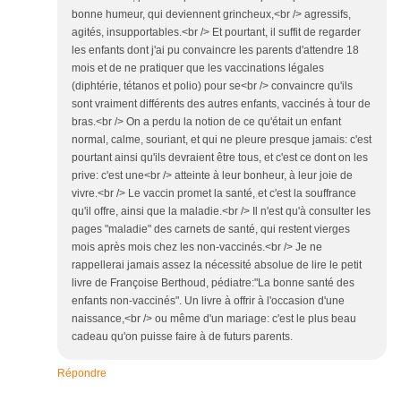
bonne humeur, qui deviennent grincheux,<br /> agressifs,
agités, insupportables.<br /> Et pourtant, il suffit de regarder
les enfants dont j'ai pu convaincre les parents d'attendre 18
mois et de ne pratiquer que les vaccinations légales
(diphtérie, tétanos et polio) pour se<br /> convaincre qu'ils
sont vraiment différents des autres enfants, vaccinés à tour de
bras.<br /> On a perdu la notion de ce qu'était un enfant
normal, calme, souriant, et qui ne pleure presque jamais: c'est
pourtant ainsi qu'ils devraient être tous, et c'est ce dont on les
prive: c'est une<br /> atteinte à leur bonheur, à leur joie de
vivre.<br /> Le vaccin promet la santé, et c'est la souffrance
qu'il offre, ainsi que la maladie.<br /> Il n'est qu'à consulter les
pages "maladie" des carnets de santé, qui restent vierges
mois après mois chez les non-vaccinés.<br /> Je ne
rappellerai jamais assez la nécessité absolue de lire le petit
livre de Françoise Berthoud, pédiatre:"La bonne santé des
enfants non-vaccinés". Un livre à offrir à l'occasion d'une
naissance,<br /> ou même d'un mariage: c'est le plus beau
cadeau qu'on puisse faire à de futurs parents.
Répondre