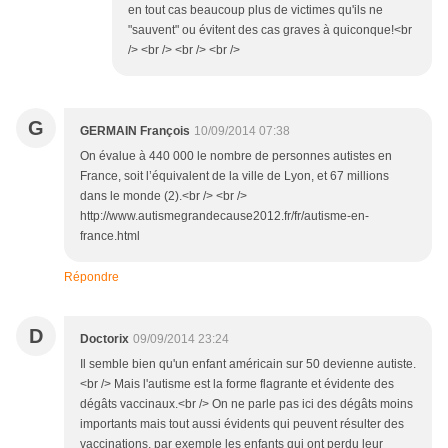
en tout cas beaucoup plus de victimes qu'ils ne
"sauvent" ou évitent des cas graves à quiconque!<br
/> <br /> <br /> <br />
G
GERMAIN François
10/09/2014 07:38
On évalue à 440 000 le nombre de personnes autistes en
France, soit l’équivalent de la ville de Lyon, et 67 millions
dans le monde (2).<br /> <br />
http://www.autismegrandecause2012.fr/fr/autisme-en-
france.html
Répondre
D
Doctorix
09/09/2014 23:24
Il semble bien qu'un enfant américain sur 50 devienne autiste.
<br /> Mais l'autisme est la forme flagrante et évidente des
dégâts vaccinaux.<br /> On ne parle pas ici des dégâts moins
importants mais tout aussi évidents qui peuvent résulter des
vaccinations, par exemple les enfants qui ont perdu leur