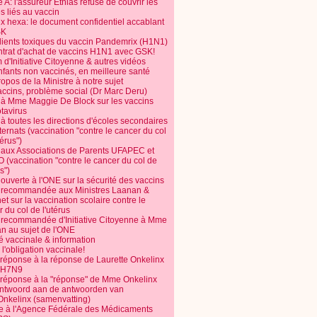
 A: l'assureur Ethias refuse de couvrir les
s liés au vaccin
ix hexa: le document confidentiel accablant
SK
dients toxiques du vaccin Pandemrix (H1N1)
ntrat d'achat de vaccins H1N1 avec GSK!
m d'Initiative Citoyenne & autres vidéos
nfants non vaccinés, en meilleure santé
opos de la Ministre à notre sujet
accins, problème social (Dr Marc Deru)
e à Mme Maggie De Block sur les vaccins
otavirus
 à toutes les directions d'écoles secondaires
nternats (vaccination "contre le cancer du col
térus")
e aux Associations de Parents UFAPEC et
 (vaccination "contre le cancer du col de
s")
 ouverte à l'ONE sur la sécurité des vaccins
e recommandée aux Ministres Laanan &
t sur la vaccination scolaire contre le
 du col de l'utérus
e recommandée d'Initiative Citoyenne à Mme
n au sujet de l'ONE
é vaccinale & information
l'obligation vaccinale!
 réponse à la réponse de Laurette Onkelinx
e H7N9
 réponse à la "réponse" de Mme Onkelinx
ntwoord aan de antwoorden van
Onkelinx (samenvatting)
te à l'Agence Fédérale des Médicaments