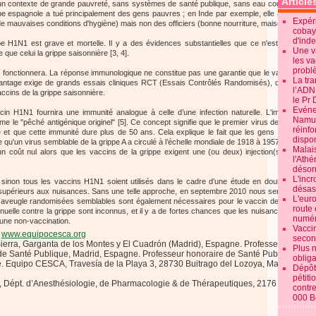
Article
un contexte de grande pauvreté, sans systèmes de santé publique, sans eau courante et sans
rippe espagnole a tué principalement des gens pauvres ; en Inde par exemple, elle a tué des
Expéri
de mauvaises conditions d'hygiène) mais non des officiers (bonne nourriture, maisons de style 
cobay
d'ind
e H1N1 est grave et mortelle. Il y a des évidences substantielles que ce n'est pas le cas 
Une v
 que celui la grippe saisonnière [3, 4].
les va
probl
 fonctionnera. La réponse immunologique ne constitue pas une garantie que le vaccin peut r
La tr
avantage exige de grands essais cliniques RCT (Essais Contrôlés Randomisés), qui manquen
l’ADN
ccins de la grippe saisonnière.
le Pr 
Evénem
in H1N1 fournira une immunité analogue à celle d’une infection naturelle. L'immunité cont
Namur:
mme le "pêché antigénique originel" [5]. Ce concept signifie que le premier virus de gripp
réinf
te et que cette immunité dure plus de 50 ans. Cela explique le fait que les gens de plus 
dispon
u'un virus semblable de la grippe A a circulé à l’échelle mondiale de 1918 à 1957. Il s'avère ai
Malai
coût nul alors que les vaccins de la grippe exigent une (ou deux) injection(s) annuelle
l'Ath
désorm
L'incr
inon tous les vaccins H1N1 soient utilisés dans le cadre d’une étude en double aveugl
désast
t supérieurs aux nuisances. Sans une telle approche, en septembre 2010 nous serons de no
L'euro
 aveugle randomisées semblables sont également nécessaires pour le vaccin de la grippe 
route 
nnuelle contre la grippe sont inconnus, et il y a de fortes chances que les nuisances d’une v
numér
une non-vaccination.
Vaccin
www.equipocesca.org
secon
ierra, Garganta de los Montes y El Cuadrón (Madrid), Espagne. Professeur invité P
Plus 
 de Santé Publique, Madrid, Espagne. Professeur honoraire de Santé Publique, Dép
obliga
. Equipo CESCA, Travesía de la Playa 3, 28730 Buitrago del Lozoya, Madrid, Esp
Dépôt
pétiti
r, Dépt. d’Anesthésiologie, de Pharmacologie & de Thérapeutiques, 2176 Health Sc
contre
000 B