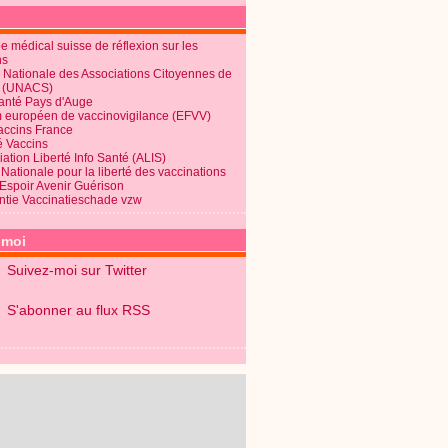
 médical suisse de réflexion sur les
ns
 Nationale des Associations Citoyennes de
é (UNACS)
Santé Pays d'Auge
 européen de vaccinovigilance (EFVV)
Vaccins France
é Vaccins
ation Liberté Info Santé (ALIS)
Nationale pour la liberté des vaccinations
 Espoir Avenir Guérison
ntie Vaccinatieschade vzw
-moi
Suivez-moi sur Twitter
S'abonner au flux RSS