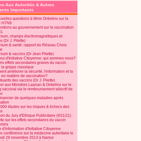
rs Aux Autorités & Autres
950.htm
nts Importants
a, Chile, New Zealand and
uvelles questions à Mme Onkelinx sur la
ouncil. 26th August
e H7N9
estions au gouvernement sur la vaccination
N1
nium, champs électromagnétiques et
s (Dr J. Pilette)
nium & santé: rapport du Réseau Choix
al
nium & vaccins (Dr Jean Pilette)
pos d'Initiative Citoyenne: qui sommes nous?
ins effets secondaires graves du vaccin
 la grippe classique
t améliorer la sécurité, l'information et la
é en matière de vaccination?
tuants des vaccins (Dr J. Pilette)
ier aux Ministres Laanan & Onkelinx sur le
g vaccinal via le remboursement sélectif de
ns
financier de quelques maladies après
nation
1000 études sur les risques & échecs des
ns
on du Jury d'Ethique Publicitaire (9/11/11)
e sur les effets secondaires du vaccin
mrix
e d'information d'Initiative Citoyenne
e conférence sur la médecine autoritaire le
edi 29 novembre 2013 à Namur