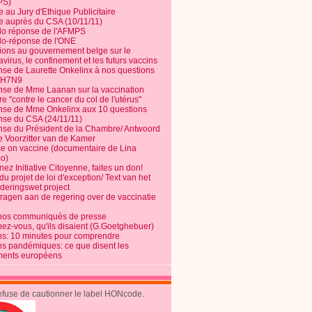
PS)
e au Jury d'Ethique Publicitaire
te auprès du CSA (10/11/11)
o réponse de l'AFMPS
o-réponse de l'ONE
ions au gouvernement belge sur le
virus, le confinement et les futurs vaccins
se de Laurette Onkelinx à nos questions
e H7N9
se de Mme Laanan sur la vaccination
re "contre le cancer du col de l'utérus"
se de Mme Onkelinx aux 10 questions
se du CSA (24/11/11)
se du Président de la Chambre/ Antwoord
e Voorzitter van de Kamer
ce on vaccine (documentaire de Lina
o)
ez Initiative Citoyenne, faites un don!
du projet de loi d'exception/ Text van het
nderingswet project
vragen aan de regering over de vaccinatie
nos communiqués de presse
nez-vous, qu'ils disaient (G.Goetghebuer)
ns: 10 minutes pour comprendre
ns pandémiques: ce que disent les
ents européens
refuse de cautionner le label HONcode.