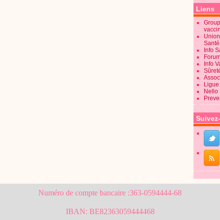
Liens
Groupe
vacci
Union
Sant
Info 
Forum
Info 
Sûret
Associ
Ligue 
Nello
Preve
Suivez
Numéro de compte bancaire :363-0594444-68
IBAN: BE82363059444468