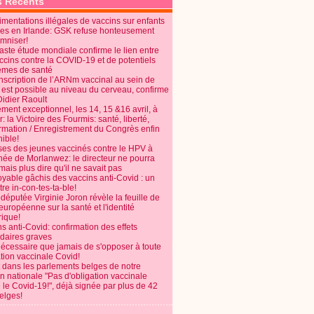
s Récents
 antibiotiques pour traiter
 soldats (dans des casernes,
mentations illégales de vaccins sur enfants
britannique, etc.).
es en Irlande: GSK refuse honteusement
emniser!
et qu’en réalité le taux de
aste étude mondiale confirme le lien entre
ccins contre la COVID-19 et de potentiels
èmes de santé
éduire les infections graves
anscription de l’ARNm vaccinal au sein de
t singulièrement aussi bien
 est possible au niveau du cerveau, confirme
Didier Raoult
ent exceptionnel, les 14, 15 &16 avril, à
re la grippe virale a cette
 la Victoire des Fourmis: santé, liberté,
e auquel nous sommes exposés
ormation / Enregistrement du Congrès enfin
de 50 ans semblent avoir une
ible!
nsi que l'infection naturelle
ses des jeunes vaccinés contre le HPV à
(s) pour arriver à un degré
énée de Morlanwez: le directeur ne pourra
ais plus dire qu'il ne savait pas
oyable gâchis des vaccins anti-Covid : un
e randomisée avec contrôle
re in-con-tes-ta-ble!
uveau en position de ne pas
députée Virginie Joron révèle la feuille de
saisonnière étant donné que
européenne sur la santé et l'identité
accination annuelle contre la
ique!
s anti-Covid: confirmation des effets
daires graves
remiers Soins, Dépt. de
nécessaire que jamais de s'opposer à toute
t. de Santé Publique,
tion vaccinale Covid!
agne.
 dans les parlements belges de notre
on nationale "Pas d'obligation vaccinale
iences Mall, Vancouver,
 le Covid-19!", déjà signée par plus de 42
elges!