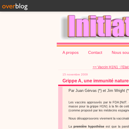
A propos
Contact
Nous sou
<< Vaccin H1N1 : l’Etat
15 novembre 2009
Grippe A, une immunité naturell
Par Juan Gérvas (*) et Jim Wright (*
Les vaccins approuvés par le FDA [NdT. 
masse pour la grippe H1N1 à la fin de cett
(comme proposé par les médecins espagnols 
Nous désapprouvons vivement la vaccinati
La
première hypothèse
est que la pandé