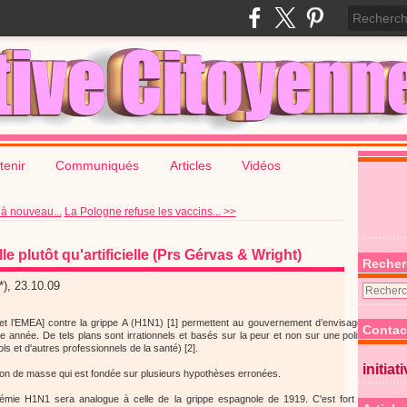
tenir
Communiqués
Articles
Vidéos
 à nouveau...
La Pologne refuse les vaccins... >>
e plutôt qu'artificielle (Prs Gérvas & Wright)
Recher
*), 23.10.09
et l’EMEA] contre la grippe A (H1N1) [1] permettent au gouvernement d’envisager des pr
Contac
e année. De tels plans sont irrationnels et basés sur la peur et non sur une politique « de
et d'autres professionnels de la santé) [2].
initiat
on de masse qui est fondée sur plusieurs hypothèses erronées.
mie H1N1 sera analogue à celle de la grippe espagnole de 1919. C'est fort improbable