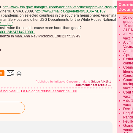
Courrie
t.
http://www.fda.gov/BiologicsBloodVaccines/Vaccines/ApprovedProducts/ucm181
Docume
swine flu. CMAJ. 2009.
http://www.cmaj.ca/cgi/eletters/181/6-7/E102
1) pandemic on selected countries in the southern hemisphere: Argentina, Australi
10 no
man Services and other USG Departments for the White House National Security C
gripp
final.pdf
10 qu
nst swine flu: could it cause more harm than good?
A H1
/sep03_2/b3471#219801
Alumi
fluenza in man. Ann Rev Microbiol. 1983;37:529 49.
vaccin
Alumi
Vacin
9
Alumi
A pro
Certa
contre
Commen
libert
0
Consti
Courr
Published by Initiative Citoyenne
-
dans
Grippe A H1N1
forcin
commenter cet article
…
vacci
 à nouveau...
La Pologne refuse les vaccins... >>
Coût 
vacci
+ de 
vacci
Décisi
Enquêt
Pande
Feuill
Grand
vendr