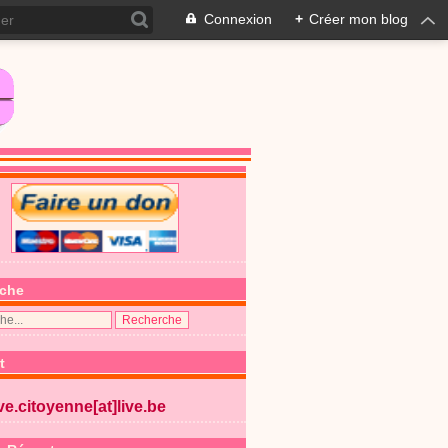
Connexion
+
Créer mon blog
che
ogrammes de vaccination de
t
 bon sens et de sang-froid »
ive.citoyenne[at]live.be
 étant donné que la grippe