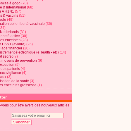
mies à gogo
(70)
e & International
(68)
e A H1N1
(57)
s & vaccins
(51)
eole
(49)
ation polio-liberté vaccinale
(36)
(34)
t Nederlands
(31)
enneté active
(30)
s enceintes
(28)
e H5N1 (aviaire)
(26)
lage financier
(20)
strement électronique (eHealth - etc)
(14)
t secret
(7)
s moyens de prévention
(6)
exception
(5)
 des patients
(4)
acovigilance
(4)
raux
(3)
risation de la santé
(3)
s enceintes grossesse
(1)
tter
vous pour être averti des nouveaux articles