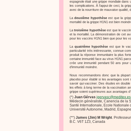
espagnole était une grippe mondiale dans 
les complications. À l'appui de ceci, la g
avec de la nourriture de mauvaise qualité, 
La
deuxième hypothèse
est que la gripp
mortalité de la grippe H1N1 est bien moindre
La
troisième hypothèse
est que le vaccin
et la mortalité. La démonstration de cet 
pour les vaccins H1N1 bien que pour les va
La
quatrième hypothèse
est que le vacc
particularité très intéressante, connue co
produit la réponse immunitaire la plus for
certaine immunité face au virus H1N1 parce q
crée une immunité pendant 50 ans pour un 
d'immunité moindre.
Nous recommandons donc que la plupart s
placebo pour établir si les avantages son
savoir qui vacciner. Des études en double
les effets à long terme de la vaccination a
grippe soient supérieures aux avantages d’
(*)
Juan Gérvas
jgervasc@meditex.es
Médecin généraliste, Canencia de la S
Santé Internationale, Ecole Nationale
Université Autonome, Madrid, Espagne
(**)
James (Jim) M Wright
. Professeu
B.C. V6T 1Z3, Canada