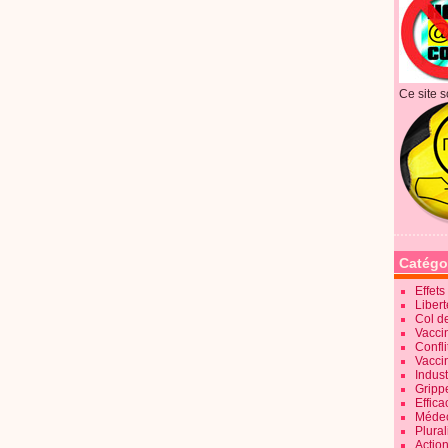
Ce site s
Catégo
Effet
Liber
Col d
Vaccin
Confli
Vacci
Indus
Gripp
Effica
Méde
Plura
Action