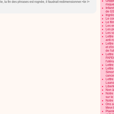
Grippe
isible, la fin des phrases est rognée, il faudrait redimensionner.<br />
risque
Infanr
de G
Ingré
Le co
Le fil
Les e
Les pr
Les v
Lettr
anti-r
Lettre
et d'i
de l'u
Lettr
FAPEO
l'utéru
Lettre
Lettr
Simone
cancer
Lettr
Laana
Libert
Non à 
Notre
sur l
Notre
Ons a
Mevr.
Plain