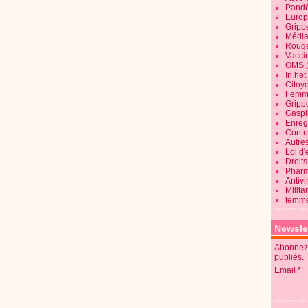
Pandé
Europ
Gripp
Média
Roug
Vaccin
OMS
In he
Citoy
Femme
Gripp
Gaspil
Enregi
Contra
Autre
Loi d'
Droits
Pharm
Antivi
Milita
femme
Newsle
Abonnez-
publiés.
Email