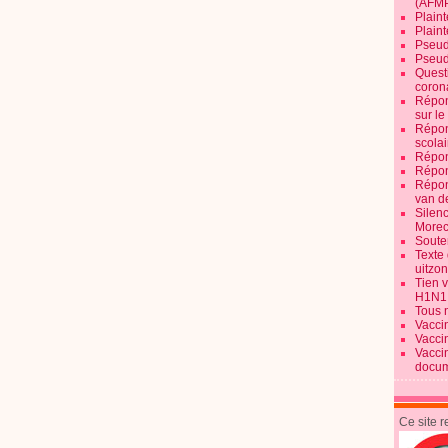
(AFM
Plaint
Plain
Pseud
Pseud
Quest
corona
Répon
sur l
Répon
scolai
Répon
Répon
Répon
van d
Silen
Morec
Souten
Texte 
uitzo
Tien 
H1N1
Tous 
Vacci
Vacci
Vacci
docum
Ce site 