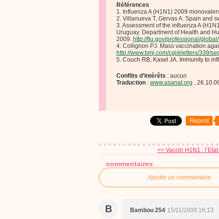
Références
1. Influenza A (H1N1) 2009 monovalen
2. Villanueva T, Gérvas A. Spain and 
3. Assessment of the influenza A (H1N
Uruguay. Department of Health and Hu
2009.
http://flu.gov/professional/global/
4. Collignon PJ. Mass vaccination agai
http://www.bmj.com/cgi/eletters/339
5. Couch RB, Kasel JA. Immunity to in
Conflits d’intérêts
: aucun
Traduction
:
www.asanat.org
, 26.10.0
Repost
<< Vaccin H1N1 : l’Etat
commentaires
Ajouter un commentaire
B
Bambou 254
15/11/2009 16:13