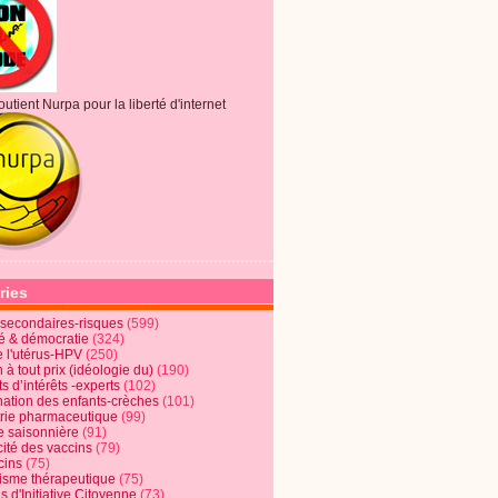
outient Nurpa pour la liberté d'internet
ries
s secondaires-risques
(599)
té & démocratie
(324)
e l'utérus-HPV
(250)
 à tout prix (idéologie du)
(190)
ts d’intérêts -experts
(102)
nation des enfants-crèches
(101)
trie pharmaceutique
(99)
e saisonnière
(91)
cité des vaccins
(79)
cins
(75)
lisme thérapeutique
(75)
s d'Initiative Citoyenne
(73)