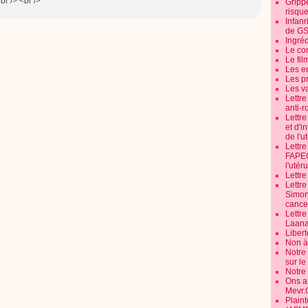
br /> <br />
Grippe
risque
Infanr
de G
Ingré
Le co
Le fil
Les e
Les pr
Les v
Lettr
anti-r
Lettre
et d'i
de l'u
Lettr
FAPEO
l'utéru
Lettre
Lettr
Simone
cancer
Lettr
Laana
Libert
Non à 
Notre
sur l
Notre
Ons a
Mevr.
Plain