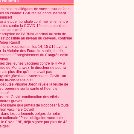
s Récents
mentations illégales de vaccins sur enfants
es en Irlande: GSK refuse honteusement
emniser!
aste étude mondiale confirme le lien entre
ccins contre la COVID-19 et de potentiels
èmes de santé
anscription de l’ARNm vaccinal au sein de
 est possible au niveau du cerveau, confirme
Didier Raoult
ent exceptionnel, les 14, 15 &16 avril, à
 la Victoire des Fourmis: santé, liberté,
ormation / Enregistrement du Congrès enfin
ible!
ses des jeunes vaccinés contre le HPV à
énée de Morlanwez: le directeur ne pourra
ais plus dire qu'il ne savait pas
oyable gâchis des vaccins anti-Covid : un
re in-con-tes-ta-ble!
députée Virginie Joron révèle la feuille de
européenne sur la santé et l'identité
ique!
s anti-Covid: confirmation des effets
daires graves
nécessaire que jamais de s'opposer à toute
tion vaccinale Covid!
 dans les parlements belges de notre
on nationale "Pas d'obligation vaccinale
 le Covid-19!", déjà signée par plus de 42
elges!