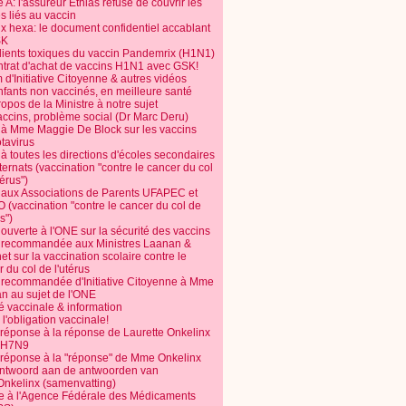
 A: l'assureur Ethias refuse de couvrir les
s liés au vaccin
ix hexa: le document confidentiel accablant
SK
dients toxiques du vaccin Pandemrix (H1N1)
ntrat d'achat de vaccins H1N1 avec GSK!
m d'Initiative Citoyenne & autres vidéos
nfants non vaccinés, en meilleure santé
opos de la Ministre à notre sujet
accins, problème social (Dr Marc Deru)
e à Mme Maggie De Block sur les vaccins
otavirus
 à toutes les directions d'écoles secondaires
nternats (vaccination "contre le cancer du col
térus")
e aux Associations de Parents UFAPEC et
 (vaccination "contre le cancer du col de
s")
 ouverte à l'ONE sur la sécurité des vaccins
e recommandée aux Ministres Laanan &
t sur la vaccination scolaire contre le
 du col de l'utérus
e recommandée d'Initiative Citoyenne à Mme
n au sujet de l'ONE
é vaccinale & information
l'obligation vaccinale!
 réponse à la réponse de Laurette Onkelinx
e H7N9
 réponse à la "réponse" de Mme Onkelinx
ntwoord aan de antwoorden van
Onkelinx (samenvatting)
te à l'Agence Fédérale des Médicaments