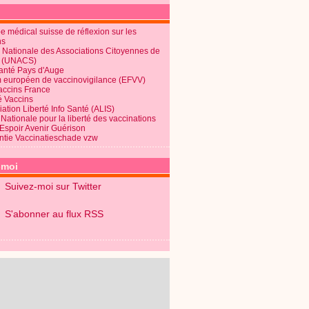
 médical suisse de réflexion sur les
ns
 Nationale des Associations Citoyennes de
é (UNACS)
Santé Pays d'Auge
 européen de vaccinovigilance (EFVV)
Vaccins France
é Vaccins
ation Liberté Info Santé (ALIS)
Nationale pour la liberté des vaccinations
 Espoir Avenir Guérison
ntie Vaccinatieschade vzw
-moi
Suivez-moi sur Twitter
S'abonner au flux RSS