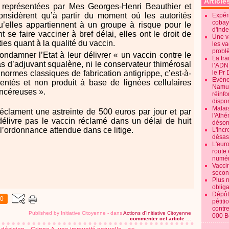
Article
 représentées par Mes Georges-Henri Beauthier et
nsidèrent qu’à partir du moment où les autorités
Expéri
cobay
u’elles appartiennent à un groupe à risque pour le
d'ind
 se faire vacciner à bref délai, elles ont le droit de
Une v
ties quant à la qualité du vaccin.
les va
probl
condamner l’Etat à leur délivrer « un vaccin contre le
La tr
s d’adjuvant squalène, ni le conservateur thimérosal
l’ADN
 normes classiques de fabrication antigrippe, c’est-à-
le Pr 
Evénem
entés et non produit à base de lignées cellulaires
Namur:
ancéreuses ».
réinf
dispon
Malai
clament une astreinte de 500 euros par jour et par
l'Ath
 délivre pas le vaccin réclamé dans un délai de huit
désorm
 l’ordonnance attendue dans ce litige.
L'incr
désast
L'euro
route 
numér
Vaccin
secon
Plus 
obliga
Dépôt
0
pétiti
contre
Published by Initiative Citoyenne
-
dans
Actions d'Initiative Citoyenne
000 B
commenter cet article
…