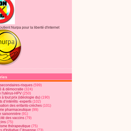
outient Nurpa pour la liberté d'internet
ries
s secondaires-risques
(599)
té & démocratie
(324)
e l'utérus-HPV
(250)
 à tout prix (idéologie du)
(190)
ts d’intérêts -experts
(102)
nation des enfants-crèches
(101)
trie pharmaceutique
(99)
e saisonnière
(91)
cité des vaccins
(79)
cins
(75)
lisme thérapeutique
(75)
s d'Initiative Citoyenne
(73)