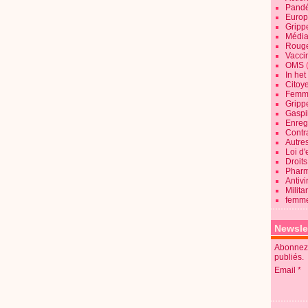
Pandé
Europ
Gripp
Média
Roug
Vaccin
OMS
In he
Citoy
Femme
Gripp
Gaspil
Enregi
Contra
Autre
Loi d'
Droits
Pharm
Antivi
Milita
femme
Newsle
Abonnez-
publiés.
Email