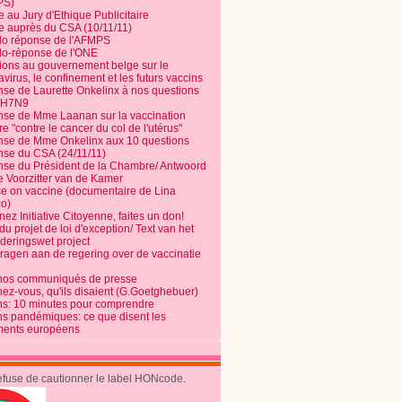
PS)
e au Jury d'Ethique Publicitaire
te auprès du CSA (10/11/11)
o réponse de l'AFMPS
o-réponse de l'ONE
ions au gouvernement belge sur le
virus, le confinement et les futurs vaccins
se de Laurette Onkelinx à nos questions
e H7N9
se de Mme Laanan sur la vaccination
re "contre le cancer du col de l'utérus"
se de Mme Onkelinx aux 10 questions
se du CSA (24/11/11)
se du Président de la Chambre/ Antwoord
e Voorzitter van de Kamer
ce on vaccine (documentaire de Lina
o)
ez Initiative Citoyenne, faites un don!
du projet de loi d'exception/ Text van het
nderingswet project
vragen aan de regering over de vaccinatie
nos communiqués de presse
nez-vous, qu'ils disaient (G.Goetghebuer)
ns: 10 minutes pour comprendre
ns pandémiques: ce que disent les
ents européens
refuse de cautionner le label HONcode.