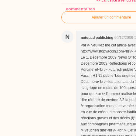
<< La justice a rendu sa 
commentaires
Ajouter un commentaire
N
notepad publishing
05/12/2009 
<br /> Veuillez lire cet article av
http://www.stopvaccin.com<br /> 
Le 1. Décembre 2009 News Of Tomo
Décembre 2009 Reflections et co
Porcine' et<br /> Future.fr publie
Vaccin H1N1 publie 'Les origines
Décembre<br /> les-attentats-du-
: la grippe en moins de 100 quest
pour que<br /> l'homme réalise le 
dire réduire de environ 2/3 la pop
/> organisation mondiale versée d
en vue de créer un monstre fantôm
réactions graves et des décès (I)
aux compagnies pharmaceutiques, 
/> veut rien dire'<br /> <br /> Cet