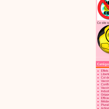
Ce site s
Catégo
Effet
Liber
Col d
Vaccin
Confli
Vacci
Indus
Gripp
Effica
Méde
Plura
Action