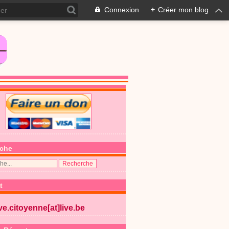
Connexion
+
Créer mon blog
che
t
ive.citoyenne[at]live.be