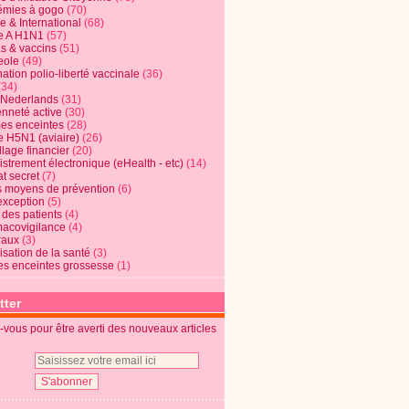
mies à gogo
(70)
e & International
(68)
e A H1N1
(57)
s & vaccins
(51)
eole
(49)
ation polio-liberté vaccinale
(36)
(34)
t Nederlands
(31)
enneté active
(30)
s enceintes
(28)
e H5N1 (aviaire)
(26)
lage financier
(20)
strement électronique (eHealth - etc)
(14)
t secret
(7)
s moyens de prévention
(6)
exception
(5)
 des patients
(4)
acovigilance
(4)
raux
(3)
risation de la santé
(3)
s enceintes grossesse
(1)
tter
vous pour être averti des nouveaux articles