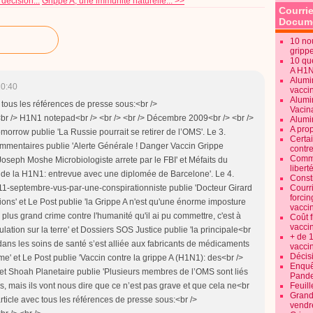
décision...
Grippe A, une immunité naturelle... >>
Courrie
Docume
10 no
gripp
10 qu
A H1
Alumi
10:40
vaccin
Alumi
ec tous les références de presse sous:<br />
Vacin
<br /> H1N1 notepad<br /> <br /> <br /> Décembre 2009<br /> <br />
Alumi
A pro
rrow publie 'La Russie pourrait se retirer de l’OMS'. Le 3.
Certa
mmentaires publie 'Alerte Générale ! Danger Vaccin Grippe
contre
Commen
 'Joseph Moshe Microbiologiste arrete par le FBI' et Méfaits du
libert
 de la H1N1: entrevue avec une diplomée de Barcelone'. Le 4.
Consti
11-septembre-vus-par-une-conspirationniste publie 'Docteur Girard
Courr
forcin
ions' et Le Post publie 'la Grippe A n'est qu'une énorme imposture
vacci
plus grand crime contre l'humanité qu'il ai pu commettre, c'est à
Coût 
vacci
ulation sur la terre' et Dossiers SOS Justice publie 'la principale<br
+ de 
ans les soins de santé s’est alliée aux fabricants de médicaments
vacci
Décisi
e' et Le Post publie 'Vaccin contre la grippe A (H1N1): des<br />
Enquêt
' et Shoah Planetaire publie 'Plusieurs membres de l’OMS sont liés
Pande
mais ils vont nous dire que ce n’est pas grave et que cela ne<br
Feuill
Grand
 article avec tous les références de presse sous:<br />
vendr