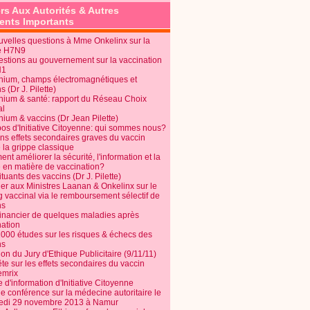
rs Aux Autorités & Autres
nts Importants
uvelles questions à Mme Onkelinx sur la
e H7N9
estions au gouvernement sur la vaccination
N1
nium, champs électromagnétiques et
s (Dr J. Pilette)
nium & santé: rapport du Réseau Choix
al
nium & vaccins (Dr Jean Pilette)
pos d'Initiative Citoyenne: qui sommes nous?
ins effets secondaires graves du vaccin
 la grippe classique
t améliorer la sécurité, l'information et la
é en matière de vaccination?
tuants des vaccins (Dr J. Pilette)
ier aux Ministres Laanan & Onkelinx sur le
g vaccinal via le remboursement sélectif de
ns
financier de quelques maladies après
nation
1000 études sur les risques & échecs des
ns
on du Jury d'Ethique Publicitaire (9/11/11)
e sur les effets secondaires du vaccin
mrix
e d'information d'Initiative Citoyenne
e conférence sur la médecine autoritaire le
edi 29 novembre 2013 à Namur