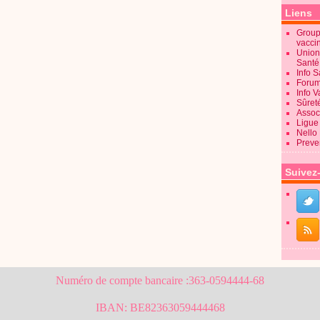
Liens
Groupe
vacci
Union
Sant
Info 
Forum
Info 
Sûret
Associ
Ligue 
Nello
Preve
Suivez
Numéro de compte bancaire :363-0594444-68
IBAN: BE82363059444468