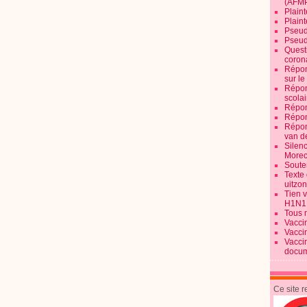
(AFM
Plaint
Plain
Pseud
Pseud
Quest
corona
Répon
sur l
Répon
scolai
Répon
Répon
Répon
van d
Silen
Morec
Souten
Texte 
uitzo
Tien 
H1N1
Tous 
Vacci
Vacci
Vacci
docum
Ce site 