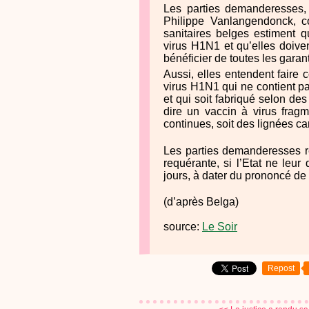
Les parties demanderesses,
Philippe Vanlangendonck, co
sanitaires belges estiment q
virus H1N1 et qu’elles doivent
bénéficier de toutes les garan
Aussi, elles entendent faire 
virus H1N1 qui ne contient pa
et qui soit fabriqué selon des
dire un vaccin à virus fragm
continues, soit des lignées c
Les parties demanderesses ré
requérante, si l’Etat ne leur
jours, à dater du prononcé de
(d’après Belga)
source:
Le Soir
Repost