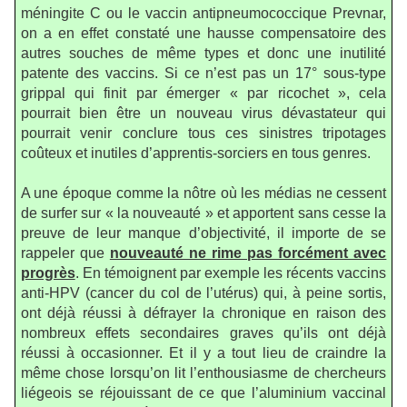
méningite C ou le vaccin antipneumococcique Prevnar,
on a en effet constaté une hausse compensatoire des
autres souches de même types et donc une inutilité
patente des vaccins. Si ce n’est pas un 17° sous-type
grippal qui finit par émerger « par ricochet », cela
pourrait bien être un nouveau virus dévastateur qui
pourrait venir conclure tous ces sinistres tripotages
coûteux et inutiles d’apprentis-sorciers en tous genres.
A une époque comme la nôtre où les médias ne cessent
de surfer sur « la nouveauté » et apportent sans cesse la
preuve de leur manque d’objectivité, il importe de se
rappeler que
nouveauté ne rime pas forcément avec
progrès
. En témoignent par exemple les récents vaccins
anti-HPV (cancer du col de l’utérus) qui, à peine sortis,
ont déjà réussi à défrayer la chronique en raison des
nombreux effets secondaires graves qu’ils ont déjà
réussi à occasionner. Et il y a tout lieu de craindre la
même chose lorsqu’on lit l’enthousiasme de chercheurs
liégeois se réjouissant de ce que l’aluminium vaccinal