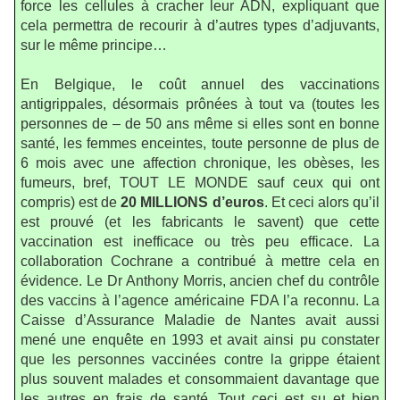
force les cellules à cracher leur ADN, expliquant que
cela permettra de recourir à d’autres types d’adjuvants,
sur le même principe…
En Belgique, le coût annuel des vaccinations
antigrippales, désormais prônées à tout va (toutes les
personnes de – de 50 ans même si elles sont en bonne
santé, les femmes enceintes, toute personne de plus de
6 mois avec une affection chronique, les obèses, les
fumeurs, bref, TOUT LE MONDE sauf ceux qui ont
compris) est de
20 MILLIONS d’euros
. Et ceci alors qu’il
est prouvé (et les fabricants le savent) que cette
vaccination est inefficace ou très peu efficace. La
collaboration Cochrane a contribué à mettre cela en
évidence. Le Dr Anthony Morris, ancien chef du contrôle
des vaccins à l’agence américaine FDA l’a reconnu. La
Caisse d’Assurance Maladie de Nantes avait aussi
mené une enquête en 1993 et avait ainsi pu constater
que les personnes vaccinées contre la grippe étaient
plus souvent malades et consommaient davantage que
les autres en frais de santé. Tout ceci est su et bien