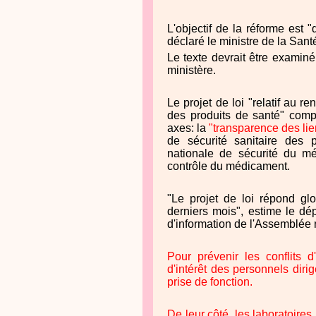
L'objectif de la réforme est 
déclaré le ministre de la Sant
Le texte devrait être examin
ministère.
Le projet de loi "relatif au 
des produits de santé" compr
axes: la
"transparence des lien
de sécurité sanitaire des 
nationale de sécurité du m
contrôle du médicament.
"Le projet de loi répond gl
derniers mois", estime le dé
d'information de l'Assemblée 
Pour prévenir les conflits d
d'intérêt des personnels diri
prise de fonction.
De leur côté, les laboratoire