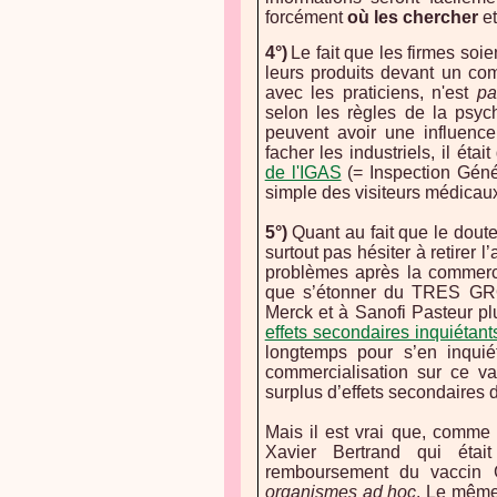
forcément
où les chercher
e
4°)
Le fait que les firmes soi
leurs produits devant un com
avec les praticiens, n'est
pa
selon les règles de la psyc
peuvent avoir une influence
facher les industriels, il éta
de l'IGAS
(= Inspection Géné
simple des visiteurs médicaux 
5°)
Quant au fait que le doute 
surtout pas hésiter à retirer
problèmes après la commerci
que s’étonner du TRES GRO
Merck et à Sanofi Pasteur pl
effets secondaires inquiétant
longtemps pour s’en inquié
commercialisation sur ce v
surplus d’effets secondaires
Mais il est vrai que, comm
Xavier Bertrand qui était
remboursement du vaccin 
organismes ad hoc
. Le même