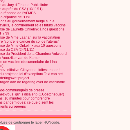
PS)
e au Jury d'Ethique Publicitaire
te auprès du CSA (10/11/11)
o réponse de l'AFMPS
o-réponse de l'ONE
ions au gouvernement belge sur le
virus, le confinement et les futurs vaccins
se de Laurette Onkelinx à nos questions
e H7N9
se de Mme Laanan sur la vaccination
re "contre le cancer du col de l'utérus"
se de Mme Onkelinx aux 10 questions
se du CSA (24/11/11)
se du Président de la Chambre/ Antwoord
e Voorzitter van de Kamer
ce on vaccine (documentaire de Lina
o)
ez Initiative Citoyenne, faites un don!
du projet de loi d'exception/ Text van het
nderingswet project
vragen aan de regering over de vaccinatie
nos communiqués de presse
nez-vous, qu'ils disaient (G.Goetghebuer)
ns: 10 minutes pour comprendre
ns pandémiques: ce que disent les
ents européens
refuse de cautionner le label HONcode.