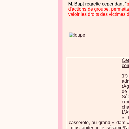
M. Bapt regrette cependant "
q
d'actions de groupe, permetta
valoir les droits des victimes
Cet
com
1°)
adm
(Ag
de 
Sé
cr
cha
L’
« 
casserole, au grand « dam »
plus agiter « le sésame/l’