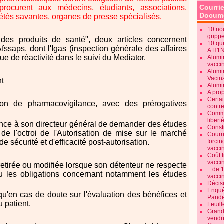
procurent aux médecins, étudiants, associations,
Courrie
Docume
étés savantes, organes de presse spécialisés.
10 no
gripp
des produits de santé", deux articles concernent
10 qu
Afssaps, dont l'Igas (inspection générale des affaires
A H1
ue de réactivité dans le suivi du Mediator.
Alumi
vaccin
Alumi
Vacin
nt
Alumi
A pro
Certa
n de pharmacovigilance, avec des prérogatives
contre
Commen
libert
nce à son directeur général de demander des études
Consti
e l'octroi de l'Autorisation de mise sur le marché
Courr
 sécurité et d'efficacité post-autorisation.
forcin
vacci
Coût 
vacci
etirée ou modifiée lorsque son détenteur ne respecte
+ de 
ou les obligations concernant notamment les études
vacci
Décisi
Enquêt
qu'en cas de doute sur l'évaluation des bénéfices et
Pande
u patient.
Feuill
Grand
vendr