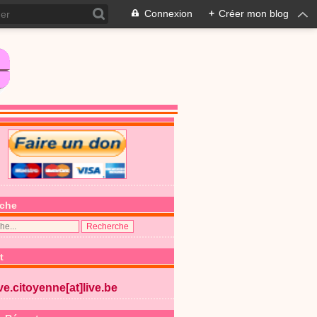
Connexion
+
Créer mon blog
che
t
ive.citoyenne[at]live.be