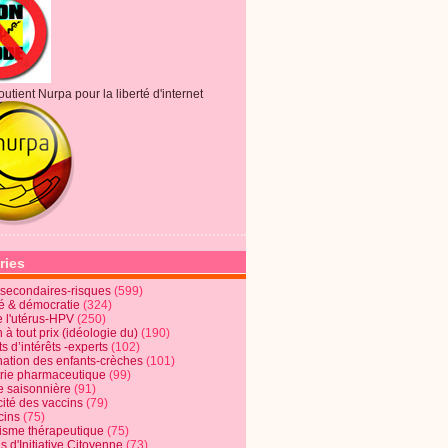
outient Nurpa pour la liberté d'internet
ries
s secondaires-risques
(599)
té & démocratie
(324)
e l'utérus-HPV
(250)
 à tout prix (idéologie du)
(190)
ts d’intérêts -experts
(102)
nation des enfants-crèches
(101)
trie pharmaceutique
(99)
e saisonnière
(91)
cité des vaccins
(79)
cins
(75)
lisme thérapeutique
(75)
s d'Initiative Citoyenne
(73)