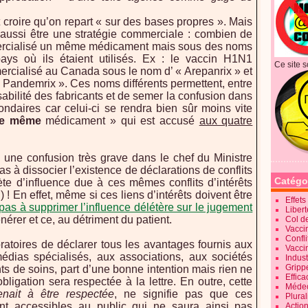
croire qu’on repart « sur des bases propres ».
Mais
ussi être une stratégie commerciale : combien de
mmercialisé un même médicament mais sous des noms
pays où ils étaient utilisés. Ex : le vaccin H1N1
Ce site s
rcialisé au Canada sous le nom d’ « Arepanrix » et
Pandemrix ». Ces noms différents permettent, entre
sabilité des fabricants et de semer la confusion dans
ondaires car celui-ci se rendra bien sûr moins vite
le même
médicament » qui est accusé
aux quatre
ci une confusion très grave dans le chef du Ministre
as à dissocier l’existence de déclarations de conflits
Catégo
ète d’influence due à ces mêmes conflits d’intérêts
) !
En effet, même si ces liens d’intérêts doivent être
Effet
 pas à supprimer l’influence délétère sur le jugement
Liber
érer et ce, au détriment du patient.
Col d
Vaccin
Confli
oratoires de déclarer tous les avantages fournis aux
Vacci
médias spécialisés, aux associations, aux sociétés
Indus
Gripp
s de soins, part d’une bonne intention mais rien ne
Effica
bligation sera respectée à la lettre. En outre, cette
Méde
nait à être respectée
, ne signifie pas que ces
Plura
ent accessibles au public qui ne saura ainsi pas
Action