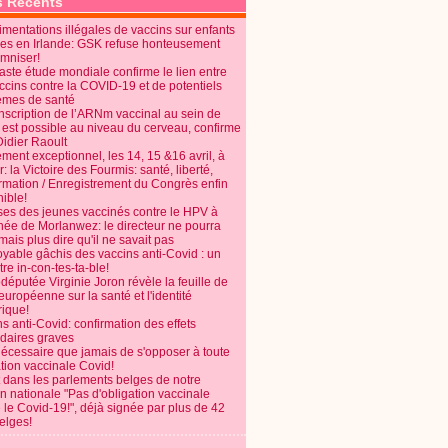
s Récents
mentations illégales de vaccins sur enfants
es en Irlande: GSK refuse honteusement
emniser!
aste étude mondiale confirme le lien entre
ccins contre la COVID-19 et de potentiels
èmes de santé
anscription de l’ARNm vaccinal au sein de
 est possible au niveau du cerveau, confirme
Didier Raoult
ent exceptionnel, les 14, 15 &16 avril, à
 la Victoire des Fourmis: santé, liberté,
ormation / Enregistrement du Congrès enfin
ible!
ses des jeunes vaccinés contre le HPV à
énée de Morlanwez: le directeur ne pourra
ais plus dire qu'il ne savait pas
oyable gâchis des vaccins anti-Covid : un
re in-con-tes-ta-ble!
députée Virginie Joron révèle la feuille de
européenne sur la santé et l'identité
ique!
s anti-Covid: confirmation des effets
daires graves
nécessaire que jamais de s'opposer à toute
tion vaccinale Covid!
 dans les parlements belges de notre
on nationale "Pas d'obligation vaccinale
 le Covid-19!", déjà signée par plus de 42
elges!