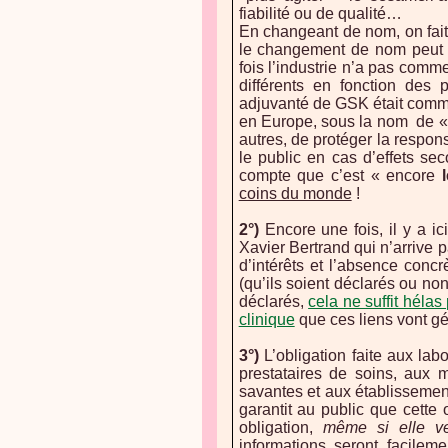
fiabilité ou de qualité…
En changeant de nom, on fait 
le changement de nom peut a
fois l’industrie n’a pas co
différents en fonction des 
adjuvanté de GSK était comme
en Europe, sous la nom de « 
autres, de protéger la respon
le public en cas d’effets sec
compte que c’est « encore
coins du monde
!
2°)
Encore une fois, il y a i
Xavier Bertrand qui n’arrive p
d’intérêts et l’absence concr
(qu’ils soient déclarés ou non
déclarés,
cela ne suffit hélas
clinique
que ces liens vont gén
3°)
L’obligation faite aux lab
prestataires de soins, aux 
savantes et aux établissement
garantit au public que cette o
obligation,
même si elle ve
informations seront facilem