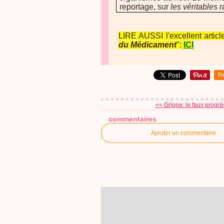
reportage, sur
les véritables 
LIRE AUSSI l'excellent artic
du Médicament
":
ICI
R
<< Grippe: le faux progrès
commentaires
Ajouter un commentaire