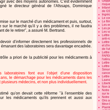
Grippe
d'agir avec des moyens autonomes. C'est évidemment
risque
igné le directeur général de l'Afssaps, Dominique
Infanr
de G
Ingré
Le co
 mise sur le marché d'un médicament et puis, surtout,
Le fil
Les e
e sur le marché qu'il y a des problèmes, il ne faudra
Les pr
nt de le retirer", a assuré M. Bertrand.
Les v
Lettr
anti-r
devoir d'informer directement les professionnels de
Lettre
et d'i
on émanant des laboratoires sera davantage encadrée.
de l'u
Lettr
FAPEO
ntrôle a priori de la publicité pour les médicaments à
l'utéru
Lettre
Lettr
Simone
 laboratoires font eux l'objet d'une disposition
cancer
Lettr
 ans, le démarchage pour les médicaments dans les
Laana
t plusieurs médecins, et non plus individuellement.
Libert
Non à 
Notre
stimé qu'on devait cette réforme "à l'ensemble des
sur l
Notre
sur les médicaments qu'ils prennent et aussi aux
Ons a
Mevr.
Plain