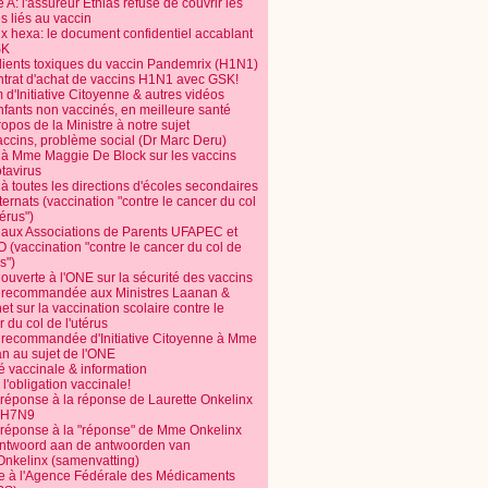
 A: l'assureur Ethias refuse de couvrir les
s liés au vaccin
ix hexa: le document confidentiel accablant
SK
dients toxiques du vaccin Pandemrix (H1N1)
ntrat d'achat de vaccins H1N1 avec GSK!
m d'Initiative Citoyenne & autres vidéos
nfants non vaccinés, en meilleure santé
opos de la Ministre à notre sujet
accins, problème social (Dr Marc Deru)
e à Mme Maggie De Block sur les vaccins
otavirus
 à toutes les directions d'écoles secondaires
nternats (vaccination "contre le cancer du col
térus")
e aux Associations de Parents UFAPEC et
 (vaccination "contre le cancer du col de
s")
 ouverte à l'ONE sur la sécurité des vaccins
e recommandée aux Ministres Laanan &
t sur la vaccination scolaire contre le
 du col de l'utérus
e recommandée d'Initiative Citoyenne à Mme
n au sujet de l'ONE
é vaccinale & information
l'obligation vaccinale!
 réponse à la réponse de Laurette Onkelinx
e H7N9
 réponse à la "réponse" de Mme Onkelinx
ntwoord aan de antwoorden van
Onkelinx (samenvatting)
te à l'Agence Fédérale des Médicaments