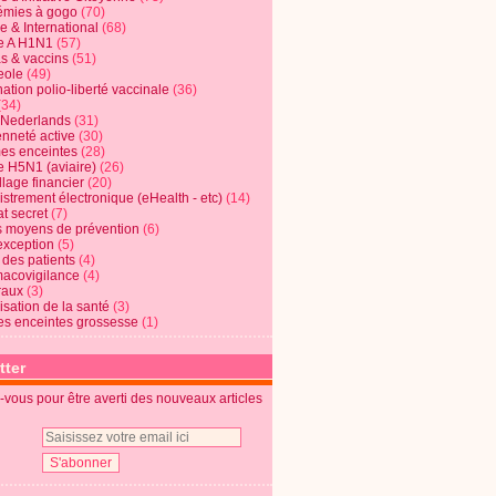
mies à gogo
(70)
e & International
(68)
e A H1N1
(57)
s & vaccins
(51)
eole
(49)
ation polio-liberté vaccinale
(36)
(34)
t Nederlands
(31)
enneté active
(30)
s enceintes
(28)
e H5N1 (aviaire)
(26)
lage financier
(20)
strement électronique (eHealth - etc)
(14)
t secret
(7)
s moyens de prévention
(6)
exception
(5)
 des patients
(4)
acovigilance
(4)
raux
(3)
risation de la santé
(3)
s enceintes grossesse
(1)
tter
vous pour être averti des nouveaux articles