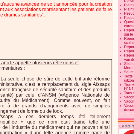
(AFM
u'aucune avancée ne soit annoncée pour la création
Plaint
nt aux associations représentant les patients de faire
Plain
Pseud
 de drames sanitaires".
Pseud
Quest
corona
Répon
sur l
Répon
scolai
Répon
Répon
Répon
van d
 article appelle plusieurs réflexions et
Silen
mentaires
:
Morec
Souten
Texte 
La seule chose de sûre de cette brillante réforme
uitzo
inistrative, c’est le remplacement du sigle Afssaps
Tien 
H1N1
ence française de sécurité sanitaire et des produits
Tous 
santé) par celui d’ANSM (=Agence Nationale de
Vacci
curité du Médicament). Comme souvent, on fait
Vacci
oire à de grands changements avec de simples
Vacci
docum
ngement de forme ou de look.
Afssaps a ces derniers temps été tellement
mouillée » que ce nom était traîné telle une
Ce site 
 de l’industrie du médicament qui ne pouvait ainsi
approbation » d’une telle agence comme gage de