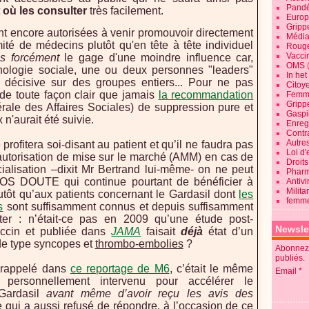
Pandé
t
où les consulter
très facilement.
Europ
Gripp
ent encore autorisées à venir promouvoir directement
Média
ité de médecins plutôt qu'en tête à tête individuel
Roug
Vaccin
s forcément
le gage d'une moindre influence car,
OMS
hologie sociale, une ou deux personnes "leaders"
In he
 décisive sur des groupes entiers... Pour ne pas
Citoy
it de toute façon clair que jamais
la recommandation
Femme
Gripp
rale des Affaires Sociales) de suppression pure et
Gaspil
n'aurait été suivie.
Enregi
Contra
Autre
profitera soi-disant au patient et qu’il ne faudra pas
Loi d'
 l’autorisation de mise sur le marché (AMM) en cas de
Droits
alisation –dixit Mr Bertrand lui-même- on ne peut
Pharm
S DOUTE qui continue pourtant de bénéficier à
Antivi
Milita
utôt qu’aux patients concernant le Gardasil dont
les
femme
s
sont suffisamment connus et depuis suffisamment
ter : n’était-ce pas en 2009 qu’une étude post-
Newsle
accin et publiée dans
JAMA
faisait
déjà
état d’un
 de type syncopes et
thrombo-embolies
?
Abonnez-
publiés.
e rappelé dans
ce reportage de M6
, c’était le même
Email
 personnellement intervenu pour accélérer le
Gardasil
avant même d’avoir reçu les avis des
 qui a aussi refusé de répondre, à l’occasion de ce