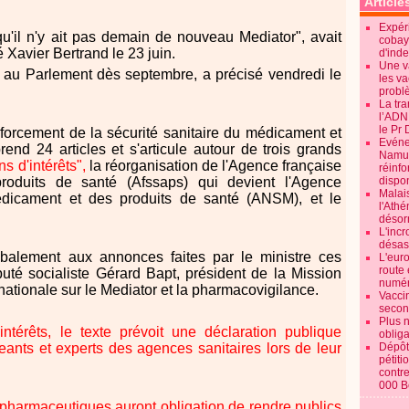
Article
Expéri
"qu'il n'y ait pas demain de nouveau Mediator", avait
cobay
é Xavier Bertrand le 23 juin.
d'ind
Une v
é au Parlement dès septembre, a précisé vendredi le
les va
probl
La tr
l’ADN
le Pr 
renforcement de la sécurité sanitaire du médicament et
Evénem
end 24 articles et s'articule autour de trois grands
Namur:
s d'intérêts",
la réorganisation de l'Agence française
réinf
produits de santé (Afssaps) qui devient l'Agence
dispon
Malai
édicament et des produits de santé (ANSM), et le
l'Ath
désorm
L'incr
désast
obalement aux annonces faites par le ministre ces
L'euro
route 
puté socialiste Gérard Bapt, président de la Mission
numér
nationale sur le Mediator et la pharmacovigilance.
Vaccin
secon
Plus 
'intérêts, le texte prévoit une déclaration publique
obliga
geants et experts des agences sanitaires lors de leur
Dépôt
pétiti
contre
000 B
s pharmaceutiques auront obligation de rendre publics