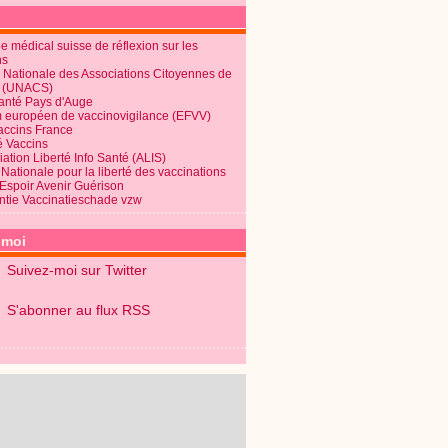
 médical suisse de réflexion sur les
ns
 Nationale des Associations Citoyennes de
é (UNACS)
Santé Pays d'Auge
 européen de vaccinovigilance (EFVV)
Vaccins France
é Vaccins
ation Liberté Info Santé (ALIS)
Nationale pour la liberté des vaccinations
 Espoir Avenir Guérison
ntie Vaccinatieschade vzw
-moi
Suivez-moi sur Twitter
S'abonner au flux RSS