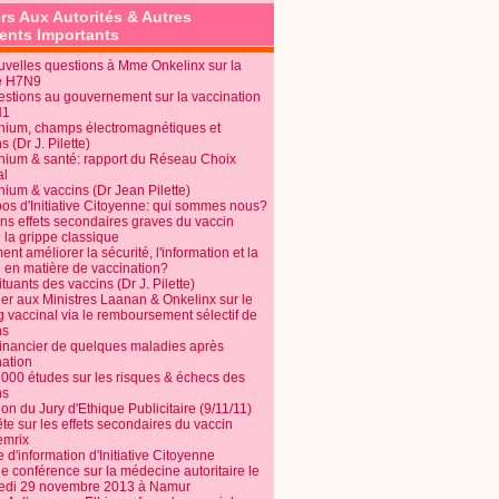
rs Aux Autorités & Autres
nts Importants
uvelles questions à Mme Onkelinx sur la
e H7N9
estions au gouvernement sur la vaccination
N1
nium, champs électromagnétiques et
s (Dr J. Pilette)
nium & santé: rapport du Réseau Choix
al
nium & vaccins (Dr Jean Pilette)
pos d'Initiative Citoyenne: qui sommes nous?
ins effets secondaires graves du vaccin
 la grippe classique
t améliorer la sécurité, l'information et la
é en matière de vaccination?
tuants des vaccins (Dr J. Pilette)
ier aux Ministres Laanan & Onkelinx sur le
g vaccinal via le remboursement sélectif de
ns
financier de quelques maladies après
nation
1000 études sur les risques & échecs des
ns
on du Jury d'Ethique Publicitaire (9/11/11)
e sur les effets secondaires du vaccin
mrix
e d'information d'Initiative Citoyenne
e conférence sur la médecine autoritaire le
edi 29 novembre 2013 à Namur