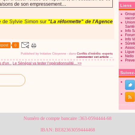
raisons
de son empressement…
Liens
Groupe
vacci
le de Sylvie Simon sur
"La réformette" de l'Agence
Union
Sant
Info 
Forum
Info 
Sûret
epost
0
Associ
Ligue 
Published by Initiative Citoyenne
-
dans
Conflits d’intérêts -experts
Nello
commenter cet article
…
Preve
 d'un...
Le Sénégal va tester l’opérationnalité... >>
Suivez
Numéro de compte bancaire :363-0594444-68
IBAN: BE82363059444468