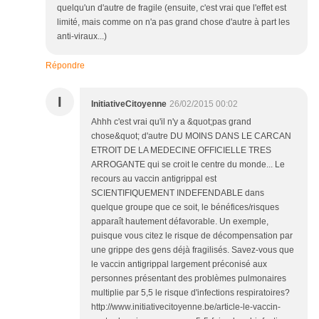
quelqu'un d'autre de fragile (ensuite, c'est vrai que l'effet est
limité, mais comme on n'a pas grand chose d'autre à part les
anti-viraux...)
Répondre
I
InitiativeCitoyenne
26/02/2015 00:02
Ahhh c'est vrai qu'il n'y a &quot;pas grand
chose&quot; d'autre DU MOINS DANS LE CARCAN
ETROIT DE LA MEDECINE OFFICIELLE TRES
ARROGANTE qui se croit le centre du monde... Le
recours au vaccin antigrippal est
SCIENTIFIQUEMENT INDEFENDABLE dans
quelque groupe que ce soit, le bénéfices/risques
apparaît hautement défavorable. Un exemple,
puisque vous citez le risque de décompensation par
une grippe des gens déjà fragilisés. Savez-vous que
le vaccin antigrippal largement préconisé aux
personnes présentant des problèmes pulmonaires
multiplie par 5,5 le risque d'infections respiratoires?
http://www.initiativecitoyenne.be/article-le-vaccin-