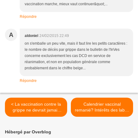
vaccination marche, mieux vaut continuer&quot;...
Répondre
A
aldoniel
24/02/2015 22:49
on s'emballe un peu vite, mais il faut lire les petits caractères :
le nombre de décès par grippe dans le bulletin de l'InVes
concerne exclusivement les cas DCD en service de
réanimation, et non en population générale comme
probablement dans le chiffre belge...
Répondre
< La vaccination contre la
Calendrier vaccinal
grippe ne devrait jamais
remanié? Intérêts des labos
être rendue obligatoire !
préservés! >
Hébergé par Overblog