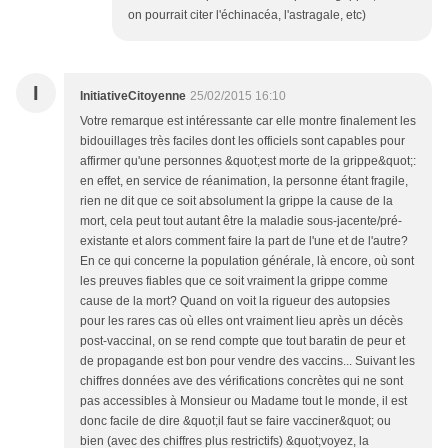
on pourrait citer l'échinacéa, l'astragale, etc)
I
InitiativeCitoyenne
25/02/2015 16:10
Votre remarque est intéressante car elle montre finalement les
bidouillages très faciles dont les officiels sont capables pour
affirmer qu'une personnes &quot;est morte de la grippe&quot;:
en effet, en service de réanimation, la personne étant fragile,
rien ne dit que ce soit absolument la grippe la cause de la
mort, cela peut tout autant être la maladie sous-jacente/pré-
existante et alors comment faire la part de l'une et de l'autre?
En ce qui concerne la population générale, là encore, où sont
les preuves fiables que ce soit vraiment la grippe comme
cause de la mort? Quand on voit la rigueur des autopsies
pour les rares cas où elles ont vraiment lieu après un décès
post-vaccinal, on se rend compte que tout baratin de peur et
de propagande est bon pour vendre des vaccins... Suivant les
chiffres données ave des vérifications concrètes qui ne sont
pas accessibles à Monsieur ou Madame tout le monde, il est
donc facile de dire &quot;il faut se faire vacciner&quot; ou
bien (avec des chiffres plus restrictifs) &quot;voyez, la