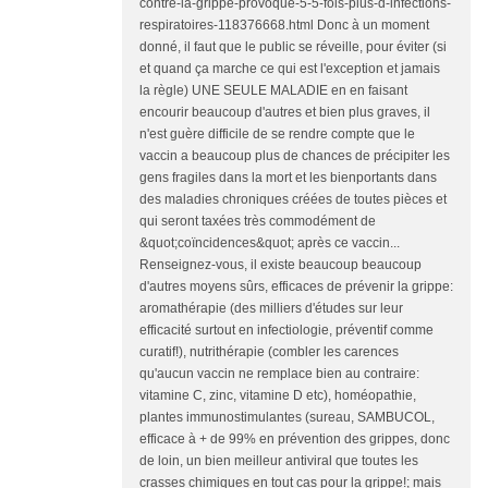
contre-la-grippe-provoque-5-5-fois-plus-d-infections-
respiratoires-118376668.html Donc à un moment
donné, il faut que le public se réveille, pour éviter (si
et quand ça marche ce qui est l'exception et jamais
la règle) UNE SEULE MALADIE en en faisant
encourir beaucoup d'autres et bien plus graves, il
n'est guère difficile de se rendre compte que le
vaccin a beaucoup plus de chances de précipiter les
gens fragiles dans la mort et les bienportants dans
des maladies chroniques créées de toutes pièces et
qui seront taxées très commodément de
&quot;coïncidences&quot; après ce vaccin...
Renseignez-vous, il existe beaucoup beaucoup
d'autres moyens sûrs, efficaces de prévenir la grippe:
aromathérapie (des milliers d'études sur leur
efficacité surtout en infectiologie, préventif comme
curatif!), nutrithérapie (combler les carences
qu'aucun vaccin ne remplace bien au contraire:
vitamine C, zinc, vitamine D etc), homéopathie,
plantes immunostimulantes (sureau, SAMBUCOL,
efficace à + de 99% en prévention des grippes, donc
de loin, un bien meilleur antiviral que toutes les
crasses chimiques en tout cas pour la grippe!; mais