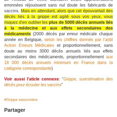
erronnées réjouissent sans nul doute les fabricants de
vaccins.
Mais en attendant, alors que cet épouvantail des
décès liés à la grippe est agité sous vos yeux, vous
risquez d'en oublier les
plus de 5000 décès annuels liés
à la médecine et aux effets secondaires des
médicaments
(2000 décès par erreur médicale chaque
année en Belgique,
selon les chiffres donnés par l'asbl
Action Erreurs Médicales
et proportionnellement, sans
doute au moins 3000 décès annuels liés aux effets
secondaires des médicaments, proportionnellement
aux
18 000 décès annuels minimum en France dans la
catégorie correspondante
)
Voir aussi l'aticle connexe
: "
Grippe, surestimation des
décès pour écouler les vaccins
"
#Grippe saisonnière
Partager