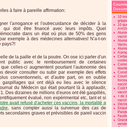
Courrie
Docume
les à faire à pareille affirmation:
10 no
gripp
igner l'arrogance et l'outrecuidance de décider à la
10 qu
e qui doit être financé avec leurs impôts. Quel
A H1
Alumi
 démocratie dans un état où plus de 50% des gens
vaccin
 par exemple à des médecines alternatives! N'a-t-on
Alumi
e pays?!
Vacin
Alumi
A pro
lle de la paille et de la poutre. On ose ici parler d'un
Certa
contre
rgent public avec le remboursement de certaines
Commen
 que celles-ci augmentent pourtant l'autonomie des
libert
s devoir consulter ou subir par exemple des effets
Consti
Courr
plus conventionnels, et d'autre part, on en oublie
forcin
gaspillages qui ont déjà eu lieu avec le silence
vacci
rnal du Médecin qui était pourtant là à applaudir,
Coût 
 Des dizaines de millions d'euros ont été gaspillés,
vacci
+ de 
entifiquement évalué, non expérimental etc, tant et si
vacci
tre avait refusé d'acheter ces vaccins, la mortalité a
Décisi
ndre
, sans compter aussi la survenue des cas de
Enquêt
Pande
ets secondaires graves et prévisibles de pareil vaccin
Feuill
Grand
vendr