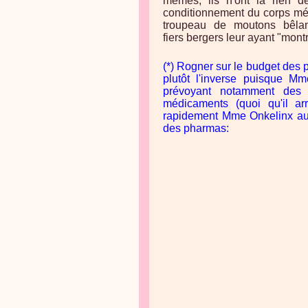
mêmes, ils n'ont là rien de
conditionnement du corps mé
troupeau de moutons bêlan
fiers bergers leur ayant "montr
(*) Rogner sur le budget des p
plutôt l'inverse puisque 
prévoyant notamment des
médicaments (quoi qu'il arr
rapidement Mme Onkelinx au 
des pharmas: