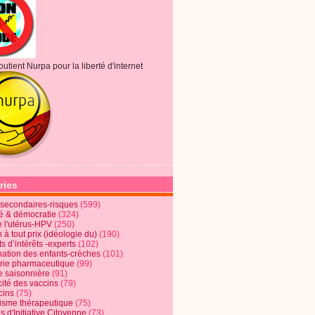
outient Nurpa pour la liberté d'internet
ries
s secondaires-risques
(599)
té & démocratie
(324)
e l'utérus-HPV
(250)
 à tout prix (idéologie du)
(190)
ts d’intérêts -experts
(102)
nation des enfants-crèches
(101)
trie pharmaceutique
(99)
e saisonnière
(91)
cité des vaccins
(79)
cins
(75)
lisme thérapeutique
(75)
s d'Initiative Citoyenne
(73)