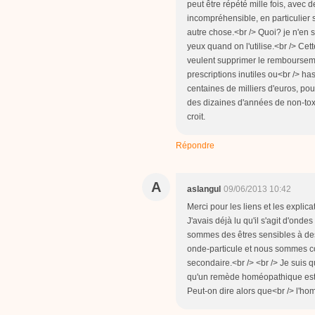
peut être répété mille fois, avec
incompréhensible, en particulier si
autre chose.<br /> Quoi? je n'en 
yeux quand on l'utilise.<br /> Ce
veulent supprimer le rembourseme
prescriptions inutiles ou<br /> 
centaines de milliers d'euros, p
des dizaines d'années de non-toxic
croit.
Répondre
A
aslangul
09/06/2013 10:42
Merci pour les liens et les explic
J'avais déjà lu qu'il s'agit d'ond
sommes des êtres sensibles à des 
onde-particule et nous sommes cons
secondaire.<br /> <br /> Je suis 
qu'un remède homéopathique est i
Peut-on dire alors que<br /> l'ho