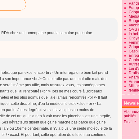
Pandé
Europ
Gripp
Média
Roug
Vaccin
OMS
pris RDV chez un homéopathe pour la semaine prochaine.
In he
Citoy
Femme
Gripp
Gaspil
Enregi
Contra
Autre
Loi d'
listique par excellence.<br /> Un interrogatoire bien fait prend
Droits
Pharm
il à son importance.<br /> On ne traite pas une maladie mais des
Antivi
c ne serait même pas utile; mais rassurez-vous, les homéopathes
Milita
femme
ignants que j'ai rencontrés<br /> lors de mes cours à Bordeaux
êtes et les plus pointus que j'aie jamais rencontrés.<br /> Il faut
Newsle
iquer cette discipline, d'où la médiocrité est exclue.<br /> La
nt en partie, à des degrés divers, et avec plus ou moins de
Abonnez-
ité de cet art, qui n'a rien à voir avec les placebos, est une ineptie,
publiés.
Email
 Ses détracteurs disent que ça ne marche pas parce que ça ne
de la 9 ou 10ème centésimale, il n'y a plus une seule molécule de la
<br /> exact. Et pourtant, cette opération de dilution au centième