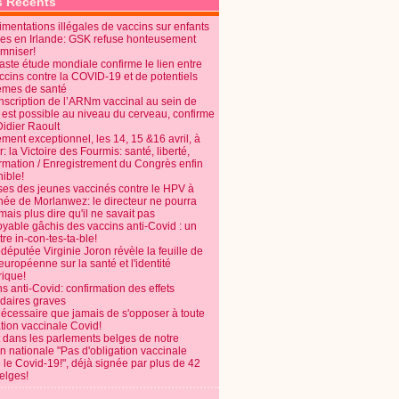
s Récents
mentations illégales de vaccins sur enfants
es en Irlande: GSK refuse honteusement
emniser!
aste étude mondiale confirme le lien entre
ccins contre la COVID-19 et de potentiels
èmes de santé
anscription de l’ARNm vaccinal au sein de
 est possible au niveau du cerveau, confirme
Didier Raoult
ent exceptionnel, les 14, 15 &16 avril, à
 la Victoire des Fourmis: santé, liberté,
ormation / Enregistrement du Congrès enfin
ible!
ses des jeunes vaccinés contre le HPV à
énée de Morlanwez: le directeur ne pourra
ais plus dire qu'il ne savait pas
oyable gâchis des vaccins anti-Covid : un
re in-con-tes-ta-ble!
députée Virginie Joron révèle la feuille de
européenne sur la santé et l'identité
ique!
s anti-Covid: confirmation des effets
daires graves
nécessaire que jamais de s'opposer à toute
tion vaccinale Covid!
 dans les parlements belges de notre
on nationale "Pas d'obligation vaccinale
 le Covid-19!", déjà signée par plus de 42
elges!