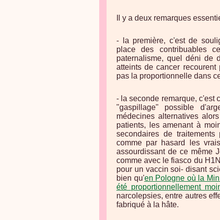
Il y a deux remarques essentiel
- la première, c'est de soul
place des contribuables c
paternalisme, quel déni de
atteints de cancer recourent
pas la proportionnelle dans c
- la seconde remarque, c'est ce
"gaspillage" possible d'a
médecines alternatives alors
patients, les amenant à moin
secondaires de traitements 
comme par hasard les vrais 
assourdissant de ce même Jou
comme avec le fiasco du H1N1.
pour un vaccin soi- disant sci
bien qu'
en Pologne où la Minis
été proportionnellement moi
narcolepsies, entre autres eff
fabriqué à la hâte.