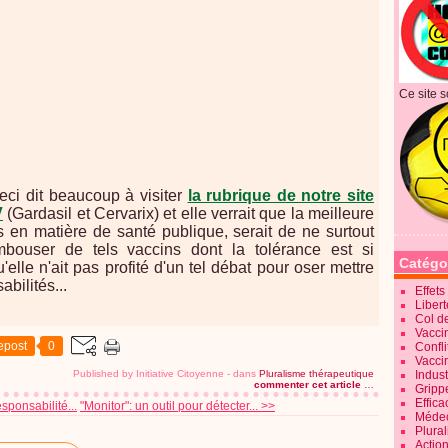
Ce site s
ci dit beaucoup à visiter
la rubrique de notre site
V
(Gardasil et Cervarix) et elle verrait que la meilleure
 en matière de santé publique, serait de ne surtout
bouser de tels vaccins dont la tolérance est si
Catégo
le n'ait pas profité d'un tel débat pour oser mettre
bilités...
Effet
Liber
Col d
Vaccin
epost
0
Confli
Vacci
Published by Initiative Citoyenne
-
dans
Pluralisme thérapeutique
Indus
commenter cet article
…
Gripp
Effica
sponsabilité...
"Monitor": un outil pour détecter... >>
Méde
Plura
Action