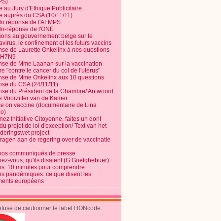
PS)
e au Jury d'Ethique Publicitaire
te auprès du CSA (10/11/11)
o réponse de l'AFMPS
o-réponse de l'ONE
ions au gouvernement belge sur le
virus, le confinement et les futurs vaccins
se de Laurette Onkelinx à nos questions
e H7N9
se de Mme Laanan sur la vaccination
re "contre le cancer du col de l'utérus"
se de Mme Onkelinx aux 10 questions
se du CSA (24/11/11)
se du Président de la Chambre/ Antwoord
e Voorzitter van de Kamer
ce on vaccine (documentaire de Lina
o)
ez Initiative Citoyenne, faites un don!
du projet de loi d'exception/ Text van het
nderingswet project
vragen aan de regering over de vaccinatie
nos communiqués de presse
nez-vous, qu'ils disaient (G.Goetghebuer)
ns: 10 minutes pour comprendre
ns pandémiques: ce que disent les
ents européens
refuse de cautionner le label HONcode.