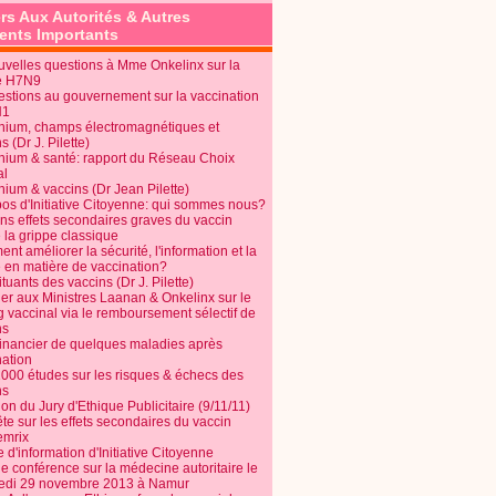
rs Aux Autorités & Autres
nts Importants
uvelles questions à Mme Onkelinx sur la
e H7N9
estions au gouvernement sur la vaccination
N1
nium, champs électromagnétiques et
s (Dr J. Pilette)
nium & santé: rapport du Réseau Choix
al
nium & vaccins (Dr Jean Pilette)
pos d'Initiative Citoyenne: qui sommes nous?
ins effets secondaires graves du vaccin
 la grippe classique
t améliorer la sécurité, l'information et la
é en matière de vaccination?
tuants des vaccins (Dr J. Pilette)
ier aux Ministres Laanan & Onkelinx sur le
g vaccinal via le remboursement sélectif de
ns
financier de quelques maladies après
nation
1000 études sur les risques & échecs des
ns
on du Jury d'Ethique Publicitaire (9/11/11)
e sur les effets secondaires du vaccin
mrix
e d'information d'Initiative Citoyenne
e conférence sur la médecine autoritaire le
edi 29 novembre 2013 à Namur