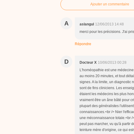
Ajouter un commentaire
A
aslangul
12/06/2013 14:48
merci pour les précisions. J'ai 
Répondre
D
Docteur X
10/06/2013 00:28
L'homéopathie est une médecine ho
au moins 20 minutes, et tout déta
signes. A la limite, un diagnosti
sont de fins cliniciens. Les ense
étaient les médecins les plus honn
vraiment être un âne bâté pour crit
plupart des généralistes l'utilise
connaissances.<br /> Nier l'efficac
une méconnaissance totale.<br />
peut pas marcher, vu qu'à partir 
teinture mère d'origine, ce qui est