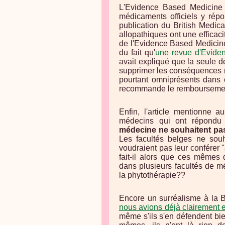
L'Evidence Based Medicine 
médicaments officiels y rép
publication du British Medic
allopathiques ont une efficac
de l'Evidence Based Medicine
du fait qu'
une revue d'Evide
avait expliqué que la seule déc
supprimer les conséquences né
pourtant omniprésents dans 
recommande le remboursement
Enfin, l'article mentionne au
médecins qui ont répondu
médecine ne souhaitent pa
Les facultés belges ne sou
voudraient pas leur conférer "
fait-il alors que ces mêmes 
dans plusieurs facultés de m
la phytothérapie??
Encore un surréalisme à la 
nous avions déjà clairement e
même s'ils s'en défendent bi