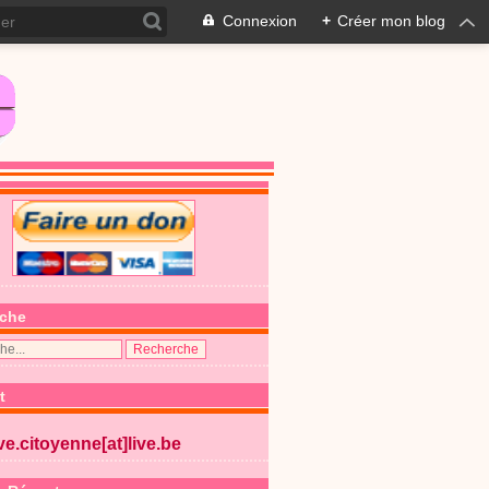
Connexion
+
Créer mon blog
che
t
ive.citoyenne[at]live.be