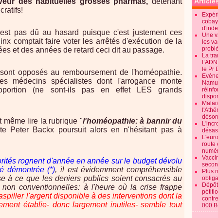
aveur des habituelles grosses pharmas,
détenant
Article
ratifs!
Expéri
cobay
d'ind
est pas dû au hasard puisque c'est justement ces
Une v
inx comptait faire voter les arrêtés d'exécution de la
les va
probl
nées et des années de retard ceci dit au passage.
La tr
l’ADN
le Pr 
sont opposés au remboursement de l'homéopathie.
Evénem
s médecins spécialistes dont l'arrogance monte
Namur:
oportion (ne sont-ils pas en effet LES grands
réinf
dispon
Malai
l'Ath
désorm
t même lire la rubrique "
l'homéopathie: à bannir du
L'incr
ste Peter Backx poursuit alors en n'hésitant pas à
désast
L'euro
route 
numér
Vaccin
orités rognent d'année en année sur le budget dévolu
secon
ité démontrée (*)
, il est évidemment compréhensible
Plus 
e à ce que les deniers publics soient consacrés au
obliga
Dépôt
non conventionnelles: à l'heure où la crise frappe
pétiti
aspiller l'argent disponible à des interventions dont la
contre
uement établie- donc largement inutiles- semble tout
000 B