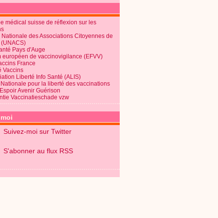
 médical suisse de réflexion sur les
ns
 Nationale des Associations Citoyennes de
é (UNACS)
Santé Pays d'Auge
 européen de vaccinovigilance (EFVV)
Vaccins France
é Vaccins
ation Liberté Info Santé (ALIS)
Nationale pour la liberté des vaccinations
 Espoir Avenir Guérison
ntie Vaccinatieschade vzw
-moi
Suivez-moi sur Twitter
S'abonner au flux RSS