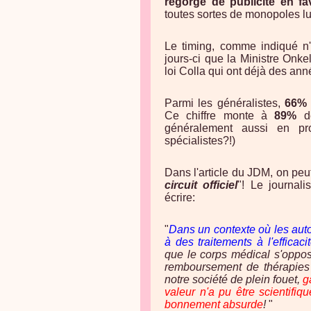
regorge de publicité en f
toutes sortes de monopoles luc
Le timing, comme indiqué n'
jours-ci que la Ministre Onkel
loi Colla qui ont déjà des an
Parmi les généralistes,
66%
Ce chiffre monte à
89%
de
généralement aussi en pr
spécialistes?!)
Dans l'article du JDM, on peu
circuit officiel
"! Le journali
écrire:
"
Dans un contexte où les aut
à des traitements à l'efficac
que le corps médical s'oppos
remboursement de thérapies 
notre société de plein fouet,
g
valeur n'a pu être scientifiq
bonnement absurde
!
"