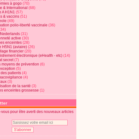
mies à gogo
(70)
e & International
(68)
e A H1N1
(57)
s & vaccins
(51)
eole
(49)
ation polio-liberté vaccinale
(36)
(34)
t Nederlands
(31)
enneté active
(30)
s enceintes
(28)
e H5N1 (aviaire)
(26)
lage financier
(20)
strement électronique (eHealth - etc)
(14)
t secret
(7)
s moyens de prévention
(6)
exception
(5)
 des patients
(4)
acovigilance
(4)
raux
(3)
risation de la santé
(3)
s enceintes grossesse
(1)
tter
vous pour être averti des nouveaux articles