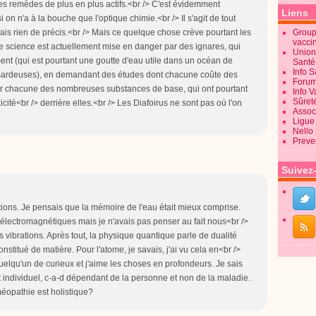
 des remèdes de plus en plus actifs.<br /> C'est évidemment
Liens
 on n'a à la bouche que l'optique chimie.<br /> Il s'agit de tout
sais rien de précis.<br /> Mais ce quelque chose crève pourtant les
Groupe
vacci
tte science est actuellement mise en danger par des ignares, qui
Union
nt (qui est pourtant une goutte d'eau utile dans un océan de
Sant
Info 
hasardeuses), en demandant des études dont chacune coûte des
Forum
our chacune des nombreuses substances de base, qui ont pourtant
Info 
Sûret
ité<br /> derrière elles.<br /> Les Diafoirus ne sont pas où l'on
Associ
Ligue 
Nello
Preve
Suivez
ations. Je pensais que la mémoire de l'eau était mieux comprise.
es électromagnétiques mais je n'avais pas penser au fait nous<br />
vibrations. Après tout, la physique quantique parle de dualité
titué de matière. Pour l'atome, je savais, j'ai vu cela en<br />
quelqu'un de curieux et j'aime les choses en profondeurs. Je sais
ndividuel, c-a-d dépendant de la personne et non de la maladie.
méopathie est holistique?