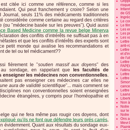
Grippe
est citée ici comme une référence, comme si les
risque
ondaient. Qui peut franchement y croire? Selon une
Infanr
de G
al Journal, seuls 11% des médicaments traditionnels
Ingré
ité considérée comme certaine au regard des critères
Le co
 (ou "médecine basée sur les preuves"). Quid aussi
Le fil
Les e
nce Based Medicine comme la revue belge Minerva
Les pr
laration des conflits d'intrérêts ne suffisait pas à en
Les v
fastes et que les conflits d'intérêts des experts sont
Lettr
ce petit monde qui avalise les recommandations et
anti-r
Lettre
 de tel ou tel médicament??
et d'i
de l'u
Lettr
ssi fièrement le "
soutien massif aux doyens
" des
FAPEO
 au sondage, en rappelant que
les facultés de
l'utéru
Lettre
s enseigner les médecines non conventionnelles
.
Lettr
haitent pas enseigner ces médecines car elles ne
Simone
une aura de validité scientifique
"... mais comment se
cancer
disciplines non conventionnelles soient enseignées
Lettr
Laana
édecine étrangères, y compris pour l'homéopathie et
Libert
Non à 
Notre
sur l
Belge qui ne fera même pas rougir ces doyens, dont
Notre
Ons a
xpliqué qu'ils ne font que défendre leurs prés carrés
,
Mevr.
en évidemment. Quant aux résultats du sondage eux-
Plain