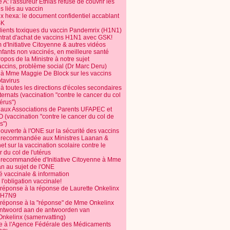
 A: l'assureur Ethias refuse de couvrir les
s liés au vaccin
ix hexa: le document confidentiel accablant
SK
dients toxiques du vaccin Pandemrix (H1N1)
ntrat d'achat de vaccins H1N1 avec GSK!
m d'Initiative Citoyenne & autres vidéos
nfants non vaccinés, en meilleure santé
opos de la Ministre à notre sujet
accins, problème social (Dr Marc Deru)
e à Mme Maggie De Block sur les vaccins
otavirus
 à toutes les directions d'écoles secondaires
nternats (vaccination "contre le cancer du col
térus")
e aux Associations de Parents UFAPEC et
 (vaccination "contre le cancer du col de
s")
 ouverte à l'ONE sur la sécurité des vaccins
e recommandée aux Ministres Laanan &
t sur la vaccination scolaire contre le
 du col de l'utérus
e recommandée d'Initiative Citoyenne à Mme
n au sujet de l'ONE
é vaccinale & information
l'obligation vaccinale!
 réponse à la réponse de Laurette Onkelinx
e H7N9
 réponse à la "réponse" de Mme Onkelinx
ntwoord aan de antwoorden van
Onkelinx (samenvatting)
te à l'Agence Fédérale des Médicaments