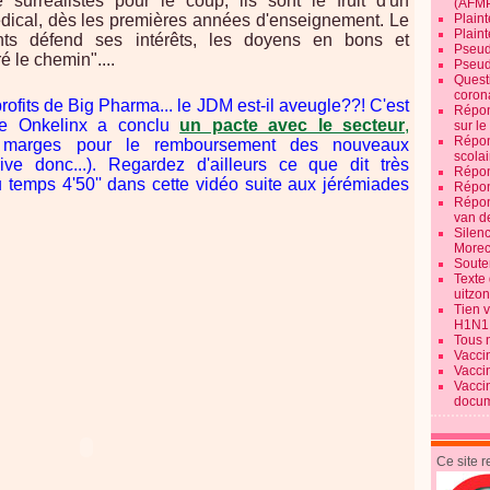
 surréalistes pour le coup, ils sont le fruit d'un
(AFM
dical, dès les premières années d'enseignement. Le
Plaint
Plain
ts défend ses intérêts, les doyens en bons et
Pseud
é le chemin"....
Pseud
Quest
corona
rofits de Big Pharma... le JDM est-il aveugle??! C'est
Répon
Mme Onkelinx a conclu
un pacte avec le secteur
,
sur l
Répon
 marges pour le remboursement des nouveaux
scolai
ive donc...). Regardez d'ailleurs ce que dit très
Répon
temps 4'50'' dans cette vidéo suite aux jérémiades
Répon
Répon
van d
Silen
Morec
Souten
Texte 
uitzo
Tien 
H1N1
Tous 
Vacci
Vacci
Vacci
docum
Ce site 