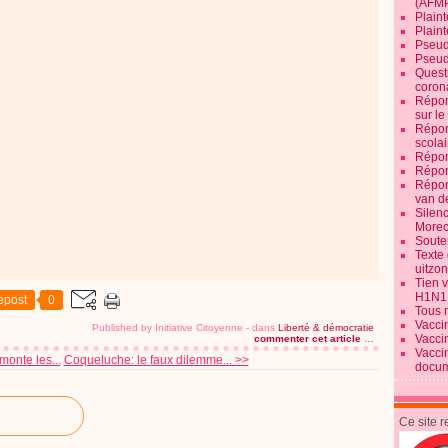
(AFM
Plaint
Plain
Pseud
Pseud
Quest
corona
Répon
sur l
Répon
scolai
Répon
Répon
Répon
van d
Silen
Morec
Souten
Texte 
uitzo
Tien 
H1N1
epost
0
Tous 
Vacci
Published by Initiative Citoyenne
-
dans
Liberté & démocratie
Vacci
commenter cet article
…
Vacci
onte les...
Coqueluche: le faux dilemme... >>
docum
Ce site 