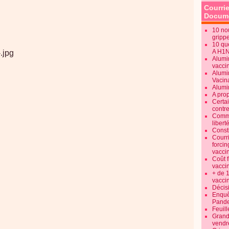
Courrie
Docume
10 no
gripp
10 qu
A H1
Alumi
vaccin
Alumi
Vacin
Alumi
A pro
Certa
contre
Commen
libert
Consti
Courr
forcin
vacci
Coût 
vacci
+ de 
vacci
Décisi
Enquêt
Pande
Feuill
Grand
vendr