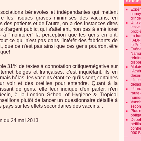
Article
Expéri
sociations bénévoles et indépendantes qui mettent
cobay
re les risques graves minimisés des vaccins, en
d'ind
Une v
ts des patients et de l'autre, on a des instances dites
les va
es d'argent public, qui s'attellent, non pas à améliorer
probl
s à "monitorer" la perception que les gens en ont,
La tr
ut ce qui n'est pas dans l'intérêt des fabricants de
l’ADN
le Pr 
, que ce n'est pas ainsi que ces gens pourront être
Evénem
ique!
Namur:
réinf
dispon
mple 31% de textes à connotation critique/négative sur
Malai
l'Ath
ernet belges et françaises, c'est inquiétant, ils en
désorm
ais hélas, les vaccins étant ce qu'ils sont, certaines
L'incr
r voir et des oreilles pour entendre. Quant à la
désast
ssant de gens, elle leur indique d'en parler, n'en
L'euro
route 
decin, à la London School of Hygiene & Tropical
numér
seillons plutôt de lancer un questionnaire détaillé à
Vaccin
s pays sur les effets secondaires des vaccins...
secon
Plus 
obliga
Dépôt
in du 24 mai 2013:
pétiti
contre
000 B