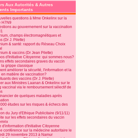
rs Aux Autorités & Autres
nts Importants
uvelles questions à Mme Onkelinx sur la
e H7N9
estions au gouvernement sur la vaccination
N1
nium, champs électromagnétiques et
s (Dr J. Pilette)
nium & santé: rapport du Réseau Choix
al
nium & vaccins (Dr Jean Pilette)
pos d'Initiative Citoyenne: qui sommes nous?
ins effets secondaires graves du vaccin
 la grippe classique
t améliorer la sécurité, l'information et la
é en matière de vaccination?
tuants des vaccins (Dr J. Pilette)
ier aux Ministres Laanan & Onkelinx sur le
g vaccinal via le remboursement sélectif de
ns
financier de quelques maladies après
nation
1000 études sur les risques & échecs des
ns
on du Jury d'Ethique Publicitaire (9/11/11)
e sur les effets secondaires du vaccin
mrix
e d'information d'Initiative Citoyenne
e conférence sur la médecine autoritaire le
edi 29 novembre 2013 à Namur