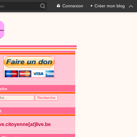
Connexion
+
Créer mon blog
che
t
ive.citoyenne[at]live.be