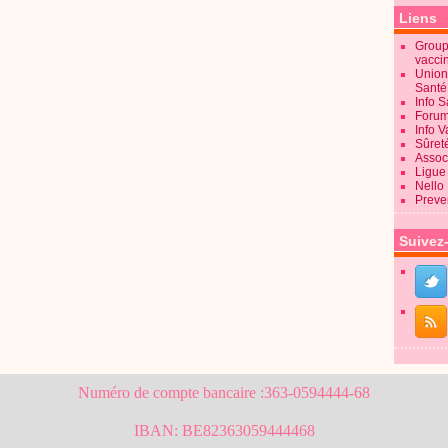
Liens
Groupe
vacci
Union
Sant
Info 
Forum
Info 
Sûret
Associ
Ligue 
Nello
Preve
Suivez
Numéro de compte bancaire :363-0594444-68
IBAN: BE82363059444468