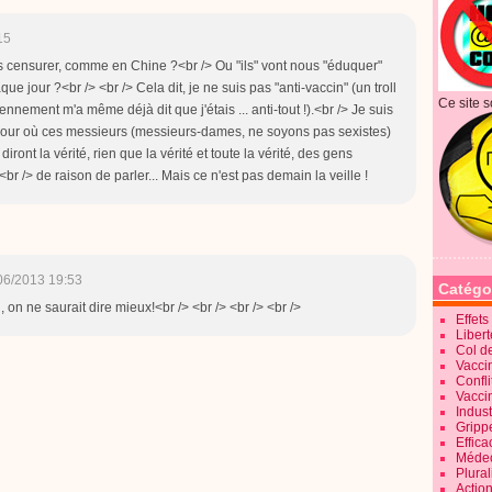
15
nous censurer, comme en Chine ?<br /> Ou "ils" vont nous "éduquer"
e jour ?<br /> <br /> Cela dit, je ne suis pas "anti-vaccin" (un troll
Ce site s
nnement m'a même déjà dit que j'étais ... anti-tout !).<br /> Je suis
e jour où ces messieurs (messieurs-dames, ne soyons pas sexistes)
ont la vérité, rien que la vérité et toute la vérité, des gens
 /> de raison de parler... Mais ce n'est pas demain la veille !
06/2013 19:53
Catégo
, on ne saurait dire mieux!<br /> <br /> <br /> <br />
Effet
Liber
Col d
Vaccin
Confli
Vacci
Indus
Gripp
Effica
Méde
Plura
Action