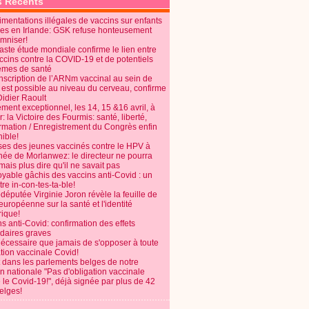
s Récents
mentations illégales de vaccins sur enfants
es en Irlande: GSK refuse honteusement
emniser!
aste étude mondiale confirme le lien entre
ccins contre la COVID-19 et de potentiels
èmes de santé
anscription de l’ARNm vaccinal au sein de
 est possible au niveau du cerveau, confirme
Didier Raoult
ent exceptionnel, les 14, 15 &16 avril, à
 la Victoire des Fourmis: santé, liberté,
ormation / Enregistrement du Congrès enfin
ible!
ses des jeunes vaccinés contre le HPV à
énée de Morlanwez: le directeur ne pourra
ais plus dire qu'il ne savait pas
oyable gâchis des vaccins anti-Covid : un
re in-con-tes-ta-ble!
députée Virginie Joron révèle la feuille de
européenne sur la santé et l'identité
ique!
s anti-Covid: confirmation des effets
daires graves
nécessaire que jamais de s'opposer à toute
tion vaccinale Covid!
 dans les parlements belges de notre
on nationale "Pas d'obligation vaccinale
 le Covid-19!", déjà signée par plus de 42
elges!