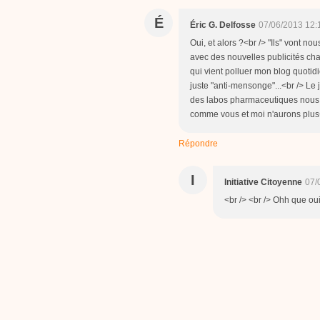
É
Éric G. Delfosse
07/06/2013 12:
Oui, et alors ?<br /> "Ils" vont 
avec des nouvelles publicités chaqu
qui vient polluer mon blog quotidie
juste "anti-mensonge"...<br /> L
des labos pharmaceutiques nous dir
comme vous et moi n'aurons plus<br
Répondre
I
Initiative Citoyenne
07/
<br /> <br /> Ohh que oui