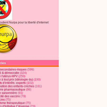
outient Nurpa pour la liberté d'internet
ries
s secondaires-risques
(599)
té & démocratie
(324)
e l'utérus-HPV
(250)
 à tout prix (idéologie du)
(190)
ts d’intérêts -experts
(102)
nation des enfants-crèches
(101)
trie pharmaceutique
(99)
e saisonnière
(91)
cité des vaccins
(79)
cins
(75)
lisme thérapeutique
(75)
s d'Initiative Citoyenne
(73)