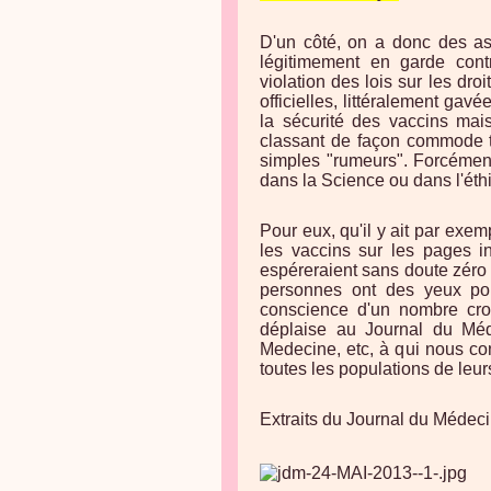
D'un côté, on a donc des as
légitimement en garde cont
violation des lois sur les droi
officielles, littéralement gavé
la sécurité des vaccins mai
classant de façon commode to
simples "rumeurs". Forcément
dans la Science ou dans l'éth
Pour eux, qu'il y ait par exe
les vaccins sur les pages int
espéreraient sans doute zéro m
personnes ont des yeux pou
conscience d'un nombre croi
déplaise au Journal du Mé
Medecine, etc, à qui nous con
toutes les populations de leur
Extraits du Journal du Médec