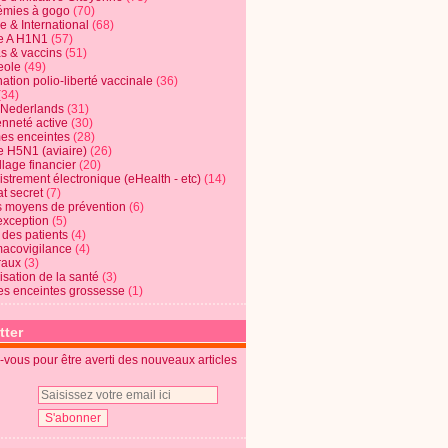
mies à gogo
(70)
e & International
(68)
e A H1N1
(57)
s & vaccins
(51)
eole
(49)
ation polio-liberté vaccinale
(36)
(34)
t Nederlands
(31)
enneté active
(30)
s enceintes
(28)
e H5N1 (aviaire)
(26)
lage financier
(20)
strement électronique (eHealth - etc)
(14)
t secret
(7)
s moyens de prévention
(6)
exception
(5)
 des patients
(4)
acovigilance
(4)
raux
(3)
risation de la santé
(3)
s enceintes grossesse
(1)
tter
vous pour être averti des nouveaux articles