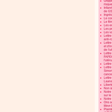
Grippe
risque
Infanr
de G
Ingré
Le co
Le fil
Les e
Les pr
Les v
Lettr
anti-r
Lettre
et d'i
de l'u
Lettr
FAPEO
l'utéru
Lettre
Lettr
Simone
cancer
Lettr
Laana
Libert
Non à 
Notre
sur l
Notre
Ons a
Mevr.
Plain