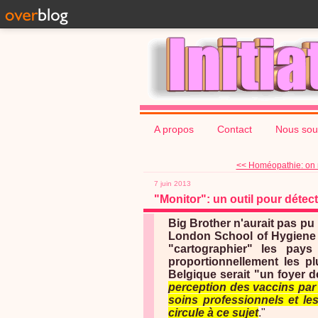
A propos
Contact
Nous sou
<< Homéopathie: on m
7 juin 2013
"Monitor": un outil pour détect
Big Brother n'aurait pas pu 
London School of Hygiene &
"cartographier" les pays
proportionnellement les plu
Belgique serait "un foyer d
perception des vaccins par 
soins professionnels et les
circule à ce sujet
."