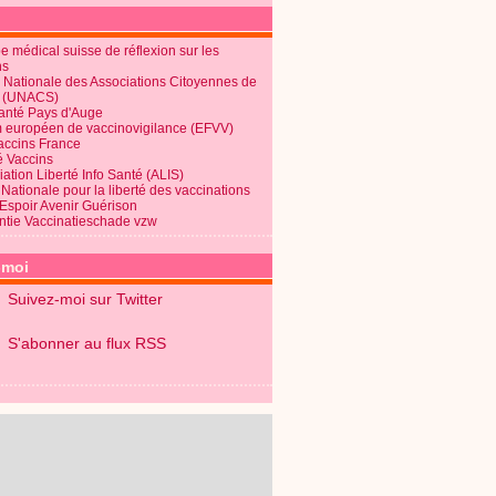
 médical suisse de réflexion sur les
ns
 Nationale des Associations Citoyennes de
é (UNACS)
Santé Pays d'Auge
 européen de vaccinovigilance (EFVV)
Vaccins France
é Vaccins
ation Liberté Info Santé (ALIS)
Nationale pour la liberté des vaccinations
 Espoir Avenir Guérison
ntie Vaccinatieschade vzw
-moi
Suivez-moi sur Twitter
S'abonner au flux RSS