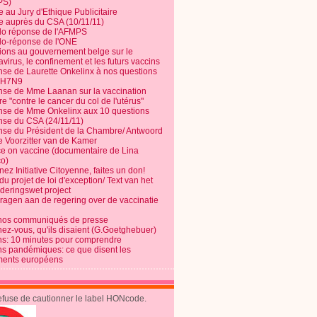
PS)
e au Jury d'Ethique Publicitaire
te auprès du CSA (10/11/11)
o réponse de l'AFMPS
o-réponse de l'ONE
ions au gouvernement belge sur le
virus, le confinement et les futurs vaccins
se de Laurette Onkelinx à nos questions
e H7N9
se de Mme Laanan sur la vaccination
re "contre le cancer du col de l'utérus"
se de Mme Onkelinx aux 10 questions
se du CSA (24/11/11)
se du Président de la Chambre/ Antwoord
e Voorzitter van de Kamer
ce on vaccine (documentaire de Lina
o)
ez Initiative Citoyenne, faites un don!
du projet de loi d'exception/ Text van het
nderingswet project
vragen aan de regering over de vaccinatie
nos communiqués de presse
nez-vous, qu'ils disaient (G.Goetghebuer)
ns: 10 minutes pour comprendre
ns pandémiques: ce que disent les
ents européens
refuse de cautionner le label HONcode.