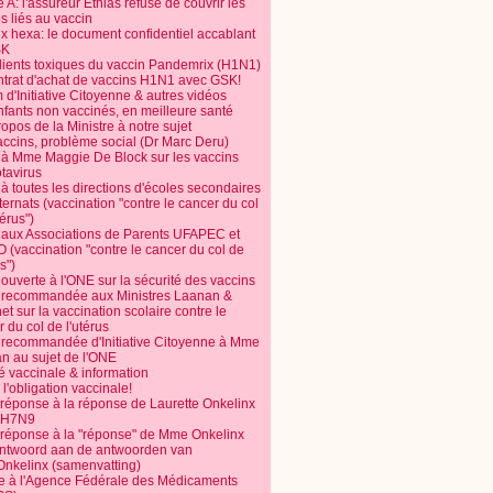
 A: l'assureur Ethias refuse de couvrir les
s liés au vaccin
ix hexa: le document confidentiel accablant
SK
dients toxiques du vaccin Pandemrix (H1N1)
ntrat d'achat de vaccins H1N1 avec GSK!
m d'Initiative Citoyenne & autres vidéos
nfants non vaccinés, en meilleure santé
opos de la Ministre à notre sujet
accins, problème social (Dr Marc Deru)
e à Mme Maggie De Block sur les vaccins
otavirus
 à toutes les directions d'écoles secondaires
nternats (vaccination "contre le cancer du col
térus")
e aux Associations de Parents UFAPEC et
 (vaccination "contre le cancer du col de
s")
 ouverte à l'ONE sur la sécurité des vaccins
e recommandée aux Ministres Laanan &
t sur la vaccination scolaire contre le
 du col de l'utérus
e recommandée d'Initiative Citoyenne à Mme
n au sujet de l'ONE
é vaccinale & information
l'obligation vaccinale!
 réponse à la réponse de Laurette Onkelinx
e H7N9
 réponse à la "réponse" de Mme Onkelinx
ntwoord aan de antwoorden van
Onkelinx (samenvatting)
te à l'Agence Fédérale des Médicaments