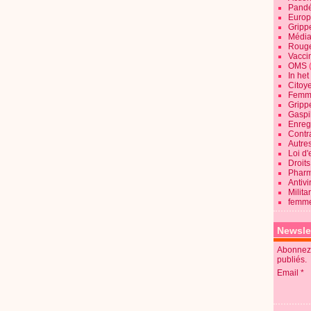
Pandé
Europ
Gripp
Média
Roug
Vaccin
OMS
In he
Citoy
Femme
Gripp
Gaspil
Enregi
Contra
Autre
Loi d'
Droits
Pharm
Antivi
Milita
femme
Newsle
Abonnez-
publiés.
Email