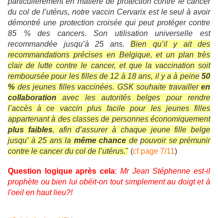
particulièrement en matière de protection contre le cancer
du col de l’utérus, notre vaccin Cervarix est
le seul
à avoir
démontré une protection croisée qui peut protéger contre
85 % des cancers. Son utilisation universelle est
recommandée jusqu’à 25 ans.
Bien qu’il y ait des
recommandations précises en Belgique, et un plan très
clair de lutte contre le cancer, et que la vaccination soit
remboursée pour les filles de 12 à 18 ans, il y a à peine
50
%
des jeunes filles vaccinées. GSK souhaite travailler
en
collaboration
avec les autorités belges pour rendre
l’accès à ce vaccin plus facile pour les jeunes filles
appartenant à des classes de personnes économiquement
plus faibles
, afin d’assurer à chaque jeune fille belge
jusqu’ à 25 ans la
même chance
de
pouvoir se prémunir
contre le cancer du col de l’utérus
."
(
cf page 7/11
)
Question logique après cela
:
Mr Jean Stéphenne est-il
prophète ou bien lui obéit-on tout simplement au doigt et à
l'oeil en haut lieu?!