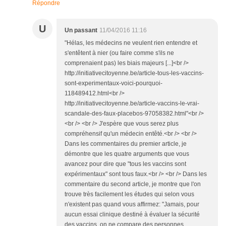
Répondre
U
Un passant
11/04/2016 11:16
"Hélas, les médecins ne veulent rien entendre et
s'entêtent à nier (ou faire comme s'ils ne
comprenaient pas) les biais majeurs [...]<br />
http://initiativecitoyenne.be/article-tous-les-vaccins-
sont-experimentaux-voici-pourquoi-
118489412.html<br />
http://initiativecitoyenne.be/article-vaccins-le-vrai-
scandale-des-faux-placebos-97058382.html"<br />
<br /> <br /> J'espère que vous serez plus
compréhensif qu'un médecin entêté.<br /> <br />
Dans les commentaires du premier article, je
démontre que les quatre arguments que vous
avancez pour dire que "tous les vaccins sont
expérimentaux" sont tous faux.<br /> <br /> Dans les
commentaire du second article, je montre que l'on
trouve très facilement les études qui selon vous
n'existent pas quand vous affirmez: "Jamais, pour
aucun essai clinique destiné à évaluer la sécurité
des vaccins, on ne compare des personnes