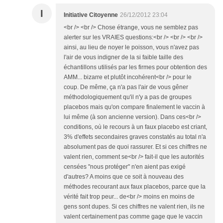
I
Initiative Citoyenne
26/12/2012 23:04
<br /> <br /> Chose étrange, vous ne semblez pas
alerter sur les VRAIES questions:<br /> <br /> <br />
ainsi, au lieu de noyer le poisson, vous n'avez pas
l'air de vous indigner de la si faible taille des
échantillons utilisés par les firmes pour obtention des
AMM... bizarre et plutôt incohérent<br /> pour le
coup. De même, ça n'a pas l'air de vous gêner
méthodologiquement qu'il n'y a pas de groupes
placebos mais qu'on compare finalement le vaccin à
lui même (à son ancienne version). Dans ces<br />
conditions, où le recours à un faux placebo est criant,
3% d'effets secondaires graves constatés au total n'a
absolument pas de quoi rassurer. Et si ces chiffres ne
valent rien, comment se<br /> fait-il que les autorités
censées "nous protéger" n'en aient pas exigé
d'autres? A moins que ce soit à nouveau des
méthodes recourant aux faux placebos, parce que la
vérité fait trop peur... de<br /> moins en moins de
gens sont dupes. Si ces chiffres ne valent rien, ils ne
valent certainement pas comme gage que le vaccin