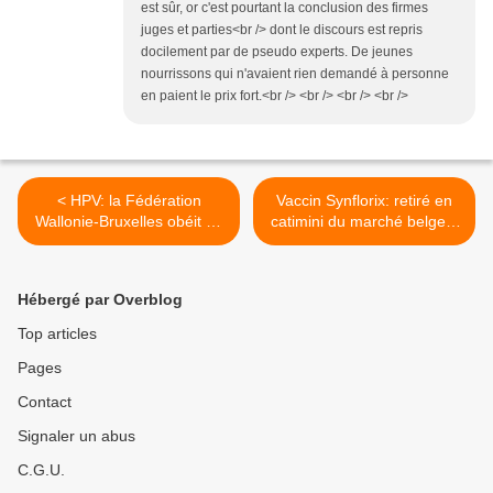
est sûr, or c'est pourtant la conclusion des firmes
juges et parties<br /> dont le discours est repris
docilement par de pseudo experts. De jeunes
nourrissons qui n'avaient rien demandé à personne
en paient le prix fort.<br /> <br /> <br /> <br />
< HPV: la Fédération
Vaccin Synflorix: retiré en
Wallonie-Bruxelles obéit en
catimini du marché belge...
fait à Jean Stéphenne et à
pourquoi? >
GSK!
Hébergé par Overblog
Top articles
Pages
Contact
Signaler un abus
C.G.U.