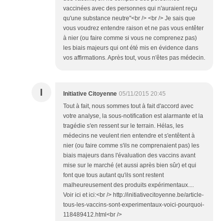
vaccinées avec des personnes qui n'auraient reçu
qu'une substance neutre"<br /> <br /> Je sais que
vous voudrez entendre raison et ne pas vous entêter
à nier (ou faire comme si vous ne comprenez pas)
les biais majeurs qui ont été mis en évidence dans
vos affirmations. Après tout, vous n'êtes pas médecin.
I
Initiative Citoyenne
05/11/2015 20:45
Tout à fait, nous sommes tout à fait d'accord avec
votre analyse, la sous-notification est alarmante et la
tragédie s'en ressent sur le terrain. Hélas, les
médecins ne veulent rien entendre et s'entêtent à
nier (ou faire comme s'ils ne comprenaient pas) les
biais majeurs dans l'évaluation des vaccins avant
mise sur le marché (et aussi après bien sûr) et qui
font que tous autant qu'ils sont restent
malheureusement des produits expérimentaux....
Voir ici et ici:<br /> http://initiativecitoyenne.be/article-
tous-les-vaccins-sont-experimentaux-voici-pourquoi-
118489412.html<br />