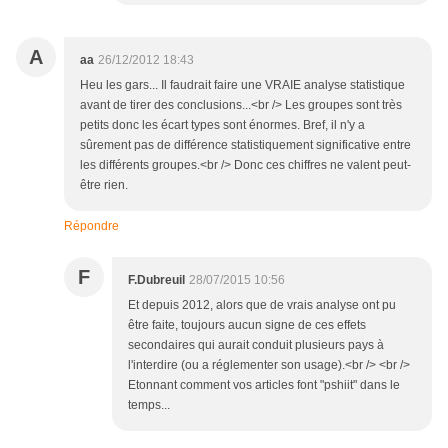
A
aa
26/12/2012 18:43
Heu les gars... Il faudrait faire une VRAIE analyse statistique
avant de tirer des conclusions...<br /> Les groupes sont très
petits donc les écart types sont énormes. Bref, il n'y a
sûrement pas de différence statistiquement significative entre
les différents groupes.<br /> Donc ces chiffres ne valent peut-
être rien.
Répondre
F
F.Dubreuil
28/07/2015 10:56
Et depuis 2012, alors que de vrais analyse ont pu
être faite, toujours aucun signe de ces effets
secondaires qui aurait conduit plusieurs pays à
l'interdire (ou a réglementer son usage).<br /> <br />
Etonnant comment vos articles font "pshiit" dans le
temps...