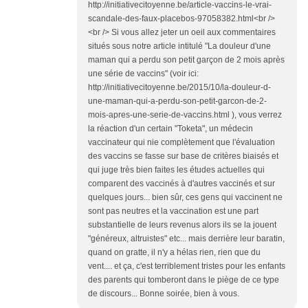
http://initiativecitoyenne.be/article-vaccins-le-vrai-
scandale-des-faux-placebos-97058382.html<br />
<br /> Si vous allez jeter un oeil aux commentaires
situés sous notre article intitulé "La douleur d'une
maman qui a perdu son petit garçon de 2 mois après
une série de vaccins" (voir ici:
http://initiativecitoyenne.be/2015/10/la-douleur-d-
une-maman-qui-a-perdu-son-petit-garcon-de-2-
mois-apres-une-serie-de-vaccins.html ), vous verrez
la réaction d'un certain "Toketa", un médecin
vaccinateur qui nie complètement que l'évaluation
des vaccins se fasse sur base de critères biaisés et
qui juge très bien faites les études actuelles qui
comparent des vaccinés à d'autres vaccinés et sur
quelques jours... bien sûr, ces gens qui vaccinent ne
sont pas neutres et la vaccination est une part
substantielle de leurs revenus alors ils se la jouent
"généreux, altruistes" etc... mais derrière leur baratin,
quand on gratte, il n'y a hélas rien, rien que du
vent.... et ça, c'est terriblement tristes pour les enfants
des parents qui tomberont dans le piège de ce type
de discours... Bonne soirée, bien à vous.