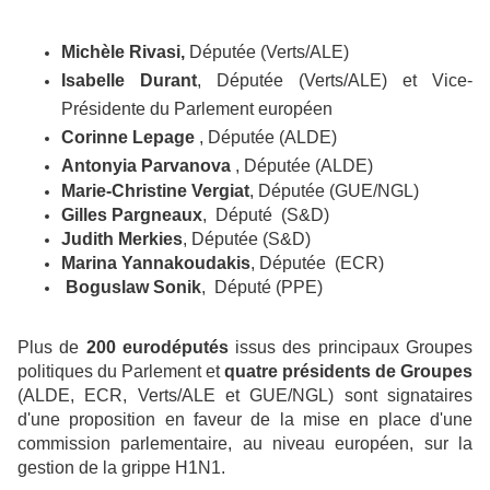
Michèle Rivasi,
Députée (Verts/ALE)
Isabelle Durant
,
Députée (Verts/ALE) et
Vice-
Pr
é
sident
e
du Parlement européen
Corinne Lepage
, Députée (ALDE)
Antonyia Parvanova
, Députée (
ALDE
)
Marie-Christine Vergiat
, Députée (
GUE
/NGL
)
Gilles Pargneaux
,
Député
(
S
&
D
)
Judith Merkies
, Députée (S&D)
Marina Yannakoudakis
, Députée
(
ECR
)
Boguslaw Sonik
,
Député (
PPE
)
Plus de
200 eurodéputés
issus des principaux Groupes
politiques du Parlement et
quatre présidents de Groupes
(ALDE, ECR, Verts/ALE et GUE/NGL) sont signataires
d'une proposition en faveur de la mise en place d'une
commission parlementaire, au niveau européen, sur la
gestion de la grippe H1N1.