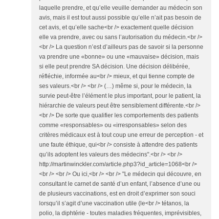
laquelle prendre, et qu’elle veuille demander au médecin son
avis, mais il est tout aussi possible qu’elle n’ait pas besoin de
cet avis, et qu’elle sache<br /> exactement quelle décision
elle va prendre, avec ou sans l’autorisation du médecin.<br />
<br /> La question n’est d’ailleurs pas de savoir si la personne
va prendre une «bonne» ou une «mauvaise» décision, mais
si elle peut prendre SA décision. Une décision délibérée,
réfléchie, informée au<br /> mieux, et qui tienne compte de
ses valeurs.<br /> <br /> (…) même si, pour le médecin, la
survie peut-être l’élément le plus important, pour le patient, la
hiérarchie de valeurs peut être sensiblement différente.<br />
<br /> De sorte que qualifier les comportements des patients
comme «responsables» ou «irresponsables» selon des
critères médicaux est à tout coup une erreur de perception - et
une faute éthique, qui<br /> consiste à attendre des patients
qu’ils adoptent les valeurs des médecins".<br /> <br />
http://martinwinckler.com/article.php3?id_article=1068<br />
<br /> <br /> Ou ici,<br /> <br /> "Le médecin qui découvre, en
consultant le carnet de santé d’un enfant, l’absence d’une ou
de plusieurs vaccinations, est en droit d’exprimer son souci
lorsqu’il s’agit d’une vaccination utile (le<br /> tétanos, la
polio, la diphtérie - toutes maladies fréquentes, imprévisibles,