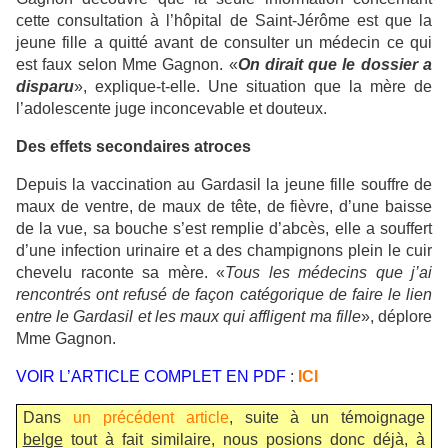
cette consultation à l’hôpital de Saint-Jérôme est que la
jeune fille a quitté avant de consulter un médecin ce qui
est faux selon Mme Gagnon. «
On dirait que le dossier a
disparu
», explique-t-elle. Une situation que la mère de
l’adolescente juge inconcevable et douteux.
Des effets secondaires atroces
Depuis la vaccination au Gardasil la jeune fille souffre de
maux de ventre, de maux de tête, de fièvre, d’une baisse
de la vue, sa bouche s’est remplie d’abcès, elle a souffert
d’une infection urinaire et a des champignons plein le cuir
chevelu raconte sa mère. «
Tous les médecins que j’ai
rencontrés ont refusé de façon catégorique de faire le lien
entre le Gardasil et les maux qui affligent ma fille
», déplore
Mme Gagnon.
VOIR L’ARTICLE COMPLET EN PDF
:
ICI
Dans
un précédent article
, suite à un témoignage
belge
tout à fait similaire, nous posions donc déjà, à