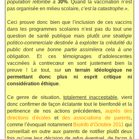
population retombe à
30%
.
Quand la vaccination n’est
pas organisée en milieu scolaire,
c’est la catastrophe
.».
Ceci prouve donc bien que l’inclusion de ces vaccins
dans les programmes scolaires n’est pas du tout une
question de santé publique mais plutôt
une stratégie
politico-commerciale destinée à exploiter la crédulité du
public dont une bonne partie assimilera cela à une
obligation
. Et ces témoignages d’adolescentes
vaccinées à contrecœur en sont justement bien la
preuve ! Le tout, sur
un terrain idéologique ne
permettant donc plus ni esprit critique ni
considération éthique
.
Ce genre de situation,
totalement inacceptable
, vient
donc confirmer de façon éclatante tout le bienfondé et la
pertinence de nos actions précédentes,
auprès des
directions d'écoles
et
des associations de parents
,
comme l’évoquait notamment
BioInfo d’Octobre 2011
qui
conseillait en outre aux parents de notifier plutôt deux
fois qu’une leur décision de refus éventuel, de façon à