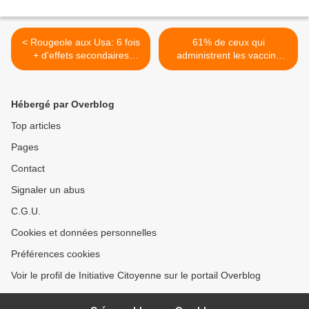
< Rougeole aux Usa: 6 fois
61% de ceux qui
+ d'effets secondaires
administrent les vaccins
vaccinaux que de cas
sont incapables de
d'infection naturelle!
reconnaître un effet
secondaire! >
Hébergé par Overblog
Top articles
Pages
Contact
Signaler un abus
C.G.U.
Cookies et données personnelles
Préférences cookies
Voir le profil de Initiative Citoyenne sur le portail Overblog