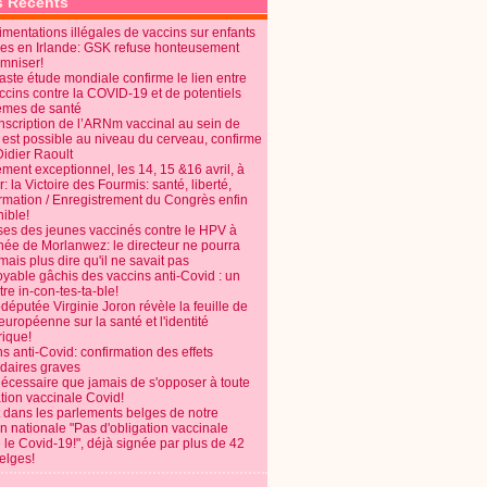
s Récents
mentations illégales de vaccins sur enfants
es en Irlande: GSK refuse honteusement
emniser!
aste étude mondiale confirme le lien entre
ccins contre la COVID-19 et de potentiels
èmes de santé
anscription de l’ARNm vaccinal au sein de
 est possible au niveau du cerveau, confirme
Didier Raoult
ent exceptionnel, les 14, 15 &16 avril, à
 la Victoire des Fourmis: santé, liberté,
ormation / Enregistrement du Congrès enfin
ible!
ses des jeunes vaccinés contre le HPV à
énée de Morlanwez: le directeur ne pourra
ais plus dire qu'il ne savait pas
oyable gâchis des vaccins anti-Covid : un
re in-con-tes-ta-ble!
députée Virginie Joron révèle la feuille de
européenne sur la santé et l'identité
ique!
s anti-Covid: confirmation des effets
daires graves
nécessaire que jamais de s'opposer à toute
tion vaccinale Covid!
 dans les parlements belges de notre
on nationale "Pas d'obligation vaccinale
 le Covid-19!", déjà signée par plus de 42
elges!