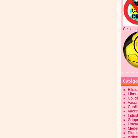
Ce site s
Catégo
Effet
Liber
Col d
Vaccin
Confli
Vacci
Indus
Gripp
Effica
Méde
Plura
Action