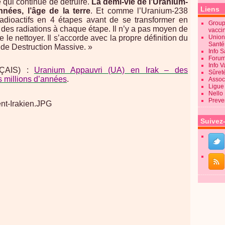
 qui continue de détruire.
La demi-vie de l’Uranium-
Liens
nnées, l’âge de la terre
. Et comme l’Uranium-238
adioactifs en 4 étapes avant de se transformer en
Groupe
e des radiations à chaque étape. Il n’y a pas moyen de
vacci
de le nettoyer. Il s’accorde avec la propre définition du
Union
Sant
e Destruction Massive. »
Info 
Forum
Info 
ÇAIS) :
Uranium Appauvri (UA) en Irak – des
Sûret
s millions d’années
.
Associ
Ligue 
Nello
Preve
Suivez