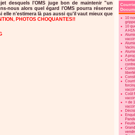
ujet desquels l'OMS juge bon de maintenir "un
Courrie
ons-nous alors quel égard l'OMS pourra réserver
Docume
i elle n'estimera là pas aussi qu'il vaut mieux que
10 no
NTION, PHOTOS CHOQUANTES!!
gripp
10 qu
A H1
Alumi
vaccin
Alumi
Vacin
Alumi
A pro
Certa
contre
Commen
libert
Consti
Courr
forcin
vacci
Coût 
vacci
+ de 
vacci
Décisi
Enquêt
Pande
Feuill
Grand
vendr