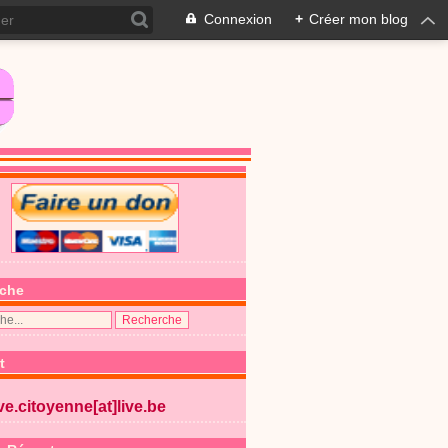
Connexion
+
Créer mon blog
che
t
ive.citoyenne[at]live.be