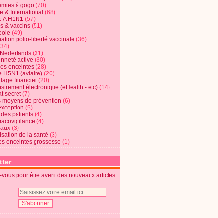
mies à gogo
(70)
e & International
(68)
e A H1N1
(57)
s & vaccins
(51)
eole
(49)
ation polio-liberté vaccinale
(36)
(34)
t Nederlands
(31)
enneté active
(30)
s enceintes
(28)
e H5N1 (aviaire)
(26)
lage financier
(20)
strement électronique (eHealth - etc)
(14)
t secret
(7)
s moyens de prévention
(6)
exception
(5)
 des patients
(4)
acovigilance
(4)
raux
(3)
risation de la santé
(3)
s enceintes grossesse
(1)
tter
vous pour être averti des nouveaux articles