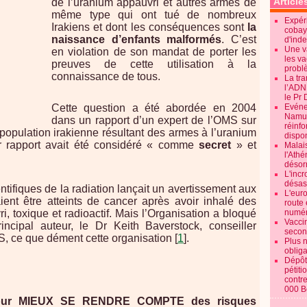
Article
de l’uranium appauvri et autres armes de
même type qui ont tué de nombreux
Expéri
Irakiens et dont les conséquences sont
la
cobay
naissance d’enfants malformés
. C’est
d'ind
Une v
en violation de son mandat de porter les
les va
preuves de cette utilisation à la
probl
connaissance de tous.
La tr
l’ADN
le Pr 
Cette question a été abordée en 2004
Evénem
Namur:
dans un rapport d’un expert de l’OMS sur
réinf
 population irakienne résultant des armes à l’uranium
dispon
r rapport avait été considéré « comme
secret
» et
Malai
l'Ath
désorm
L'incr
désast
entifiques de la radiation lançait un avertissement aux
L'euro
ient être atteints de cancer après avoir inhalé des
route 
, toxique et radioactif. Mais l’Organisation a bloqué
numér
Vaccin
incipal auteur, le Dr Keith Baverstock, conseiller
secon
S, ce que dément cette organisation [
1
].
Plus 
obliga
Dépôt
pétiti
contre
000 B
pour MIEUX SE RENDRE COMPTE des risques