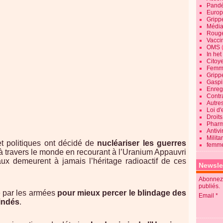
Pandé
Europ
Gripp
Média
Roug
Vaccin
OMS
In he
Citoy
Femme
Gripp
Gaspil
Enregi
Contra
Autre
Loi d'
Droits
Pharm
Antivi
Milita
et politiques ont décidé de
nucléariser les guerres
femme
à travers le monde en recourant à l’Uranium Appauvri
ux demeurent à jamais l’héritage radioactif de ces
Newsle
.
Abonnez-
publiés.
é par les armées
pour mieux percer le blindage des
Email
lindés
.