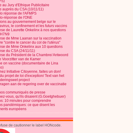
PS)
e au Jury d'Ethique Publicitaire
te auprès du CSA (10/11/11)
o réponse de l'AFMPS
o-réponse de l'ONE
ions au gouvernement belge sur le
virus, le confinement et les futurs vaccins
se de Laurette Onkelinx à nos questions
e H7N9
se de Mme Laanan sur la vaccination
re "contre le cancer du col de l'utérus"
se de Mme Onkelinx aux 10 questions
se du CSA (24/11/11)
se du Président de la Chambre/ Antwoord
e Voorzitter van de Kamer
ce on vaccine (documentaire de Lina
o)
ez Initiative Citoyenne, faites un don!
du projet de loi d'exception/ Text van het
nderingswet project
vragen aan de regering over de vaccinatie
nos communiqués de presse
nez-vous, qu'ils disaient (G.Goetghebuer)
ns: 10 minutes pour comprendre
ns pandémiques: ce que disent les
ents européens
refuse de cautionner le label HONcode.