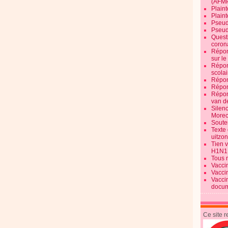
(AFM
Plaint
Plain
Pseud
Pseud
Quest
corona
Répon
sur l
Répon
scolai
Répon
Répon
Répon
van d
Silen
Morec
Souten
Texte 
uitzo
Tien 
H1N1
Tous 
Vacci
Vacci
Vacci
docum
Ce site 