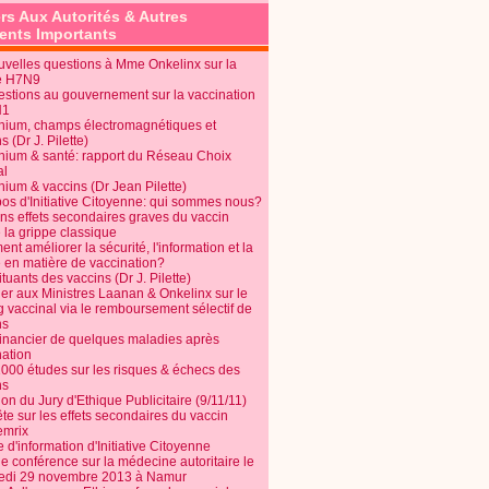
rs Aux Autorités & Autres
nts Importants
uvelles questions à Mme Onkelinx sur la
e H7N9
estions au gouvernement sur la vaccination
N1
nium, champs électromagnétiques et
s (Dr J. Pilette)
nium & santé: rapport du Réseau Choix
al
nium & vaccins (Dr Jean Pilette)
pos d'Initiative Citoyenne: qui sommes nous?
ins effets secondaires graves du vaccin
 la grippe classique
t améliorer la sécurité, l'information et la
é en matière de vaccination?
tuants des vaccins (Dr J. Pilette)
ier aux Ministres Laanan & Onkelinx sur le
g vaccinal via le remboursement sélectif de
ns
financier de quelques maladies après
nation
1000 études sur les risques & échecs des
ns
on du Jury d'Ethique Publicitaire (9/11/11)
e sur les effets secondaires du vaccin
mrix
e d'information d'Initiative Citoyenne
e conférence sur la médecine autoritaire le
edi 29 novembre 2013 à Namur