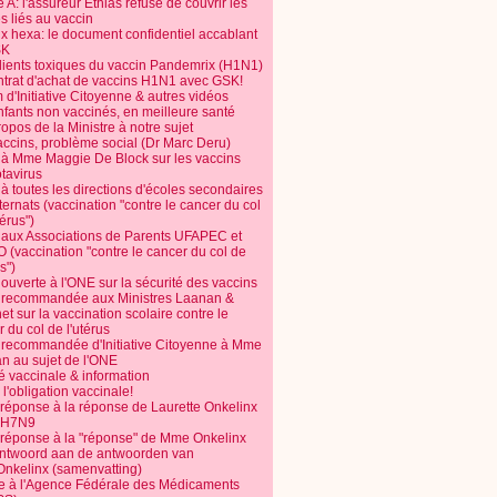
 A: l'assureur Ethias refuse de couvrir les
s liés au vaccin
ix hexa: le document confidentiel accablant
SK
dients toxiques du vaccin Pandemrix (H1N1)
ntrat d'achat de vaccins H1N1 avec GSK!
m d'Initiative Citoyenne & autres vidéos
nfants non vaccinés, en meilleure santé
opos de la Ministre à notre sujet
accins, problème social (Dr Marc Deru)
e à Mme Maggie De Block sur les vaccins
otavirus
 à toutes les directions d'écoles secondaires
nternats (vaccination "contre le cancer du col
térus")
e aux Associations de Parents UFAPEC et
 (vaccination "contre le cancer du col de
s")
 ouverte à l'ONE sur la sécurité des vaccins
e recommandée aux Ministres Laanan &
t sur la vaccination scolaire contre le
 du col de l'utérus
e recommandée d'Initiative Citoyenne à Mme
n au sujet de l'ONE
é vaccinale & information
l'obligation vaccinale!
 réponse à la réponse de Laurette Onkelinx
e H7N9
 réponse à la "réponse" de Mme Onkelinx
ntwoord aan de antwoorden van
Onkelinx (samenvatting)
te à l'Agence Fédérale des Médicaments