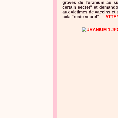
graves de l'uranium au s
certain secret" et demand
aux victimes de vaccins et s
cela "reste secret".....
ATTE