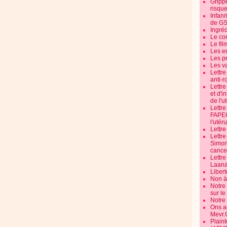
Grippe
risque
Infanr
de G
Ingré
Le co
Le fil
Les e
Les pr
Les v
Lettr
anti-r
Lettre
et d'i
de l'u
Lettr
FAPEO
l'utéru
Lettre
Lettr
Simone
cancer
Lettr
Laana
Libert
Non à 
Notre
sur l
Notre
Ons a
Mevr.
Plain