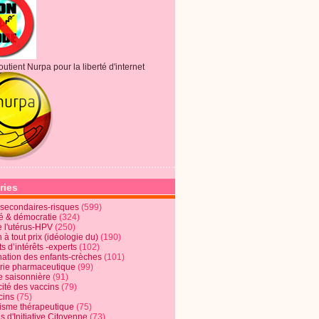
outient Nurpa pour la liberté d'internet
ries
s secondaires-risques
(599)
té & démocratie
(324)
e l'utérus-HPV
(250)
 à tout prix (idéologie du)
(190)
ts d’intérêts -experts
(102)
nation des enfants-crèches
(101)
trie pharmaceutique
(99)
e saisonnière
(91)
cité des vaccins
(79)
cins
(75)
lisme thérapeutique
(75)
s d'Initiative Citoyenne
(73)