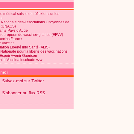
 médical suisse de réflexion sur les
ns
 Nationale des Associations Citoyennes de
é (UNACS)
Santé Pays d'Auge
 européen de vaccinovigilance (EFVV)
Vaccins France
é Vaccins
ation Liberté Info Santé (ALIS)
Nationale pour la liberté des vaccinations
 Espoir Avenir Guérison
ntie Vaccinatieschade vzw
-moi
Suivez-moi sur Twitter
S'abonner au flux RSS