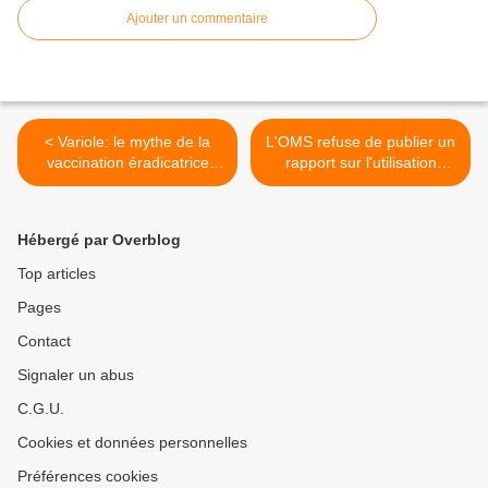
Ajouter un commentaire
< Variole: le mythe de la
L'OMS refuse de publier un
vaccination éradicatrice
rapport sur l'utilisation
[S'informer AVANT que cela
d'uranium appauvri par les
ne recommence!]
Américains en Irak >
Hébergé par Overblog
Top articles
Pages
Contact
Signaler un abus
C.G.U.
Cookies et données personnelles
Préférences cookies