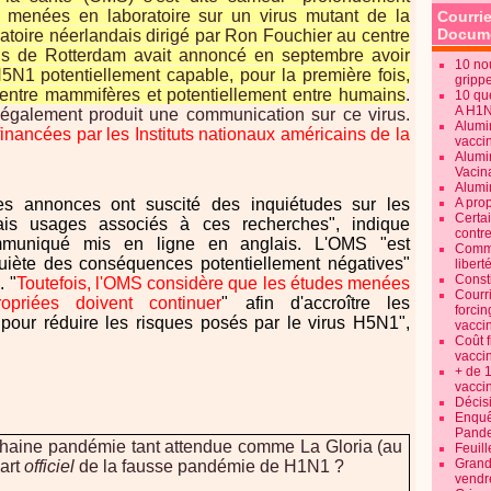
s menées en laboratoire sur un virus mutant de la
Courrie
Docume
atoire néerlandais dirigé par Ron Fouchier au centre
us de Rotterdam avait annoncé en septembre avoir
10 no
5N1 potentiellement capable, pour la première fois,
gripp
 entre mammifères et potentiellement entre humains
.
10 qu
A H1
 également produit une communication sur ce virus.
Alumi
inancées par les Instituts nationaux américains de la
vaccin
Alumi
Vacin
Alumi
s annonces ont suscité des inquiétudes sur les
A pro
Certa
ais usages associés à ces recherches", indique
contre
ommuniqué mis en ligne en anglais. L'OMS "est
Commen
iète des conséquences potentiellement négatives"
libert
Consti
. "
Toutefois, l'OMS considère que les études menées
Courr
priées doivent continuer
" afin d'accroître les
forcin
pour réduire les risques posés par le virus H5N1",
vacci
Coût 
vacci
+ de 
vacci
Décisi
Enquêt
Pande
ochaine pandémie tant attendue comme La Gloria (au
Feuill
Grand
part
officiel
de la fausse pandémie de H1N1 ?
vendr