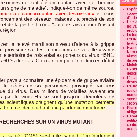
Article
personnes qui ont été en contact avec cet homme
un signe de maladie", indique-t-on de même source.
Expéri
mme n'a eu aucun contact avec des oiseaux
, et "nous
cobay
d'ind
concernant des oiseaux malades", a précisé de son
Une v
 et de la pêche. Il n'y a "aucune raison pour l'instant
les va
a région.
probl
La tr
l’ADN
le Pr 
en, a relevé mardi son niveau d'alerte à la grippe
Evénem
 provisoire sur les importations de volaille vivante
Namur:
e territoire de trois volatiles porteurs du virus H5N1.
réinf
 60 % des cas. On craint un pic d'infection en début
dispon
Malai
l'Ath
désorm
L'incr
er pays à connaître une épidémie de grippe aviaire
désast
c le décès de six personnes, provoqué par
une
L'euro
route 
e du virus. Des millions de volailles avaient été
numér
s par le virus H5 se sont jusqu'ici déroulées de
Vaccin
les scientifiques craignent qu'une mutation permette
secon
à homme, déclenchant une pandémie meurtrière
.
Plus 
obliga
Dépôt
pétiti
S RECHERCHES SUR UN VIRUS MUTANT
contre
000 B
 la santé (OMS) s'est dite samedi "profondément