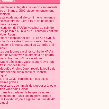
s Récents
mentations illégales de vaccins sur enfants
es en Irlande: GSK refuse honteusement
emniser!
aste étude mondiale confirme le lien entre
ccins contre la COVID-19 et de potentiels
èmes de santé
anscription de l’ARNm vaccinal au sein de
 est possible au niveau du cerveau, confirme
Didier Raoult
ent exceptionnel, les 14, 15 &16 avril, à
 la Victoire des Fourmis: santé, liberté,
ormation / Enregistrement du Congrès enfin
ible!
ses des jeunes vaccinés contre le HPV à
énée de Morlanwez: le directeur ne pourra
ais plus dire qu'il ne savait pas
oyable gâchis des vaccins anti-Covid : un
re in-con-tes-ta-ble!
députée Virginie Joron révèle la feuille de
européenne sur la santé et l'identité
ique!
s anti-Covid: confirmation des effets
daires graves
nécessaire que jamais de s'opposer à toute
tion vaccinale Covid!
 dans les parlements belges de notre
on nationale "Pas d'obligation vaccinale
 le Covid-19!", déjà signée par plus de 42
elges!