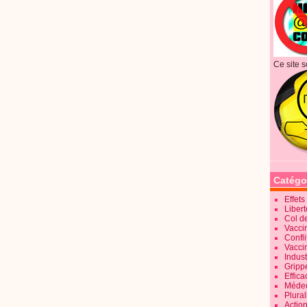
Ce site s
Catégo
Effet
Liber
Col d
Vaccin
Confli
Vacci
Indus
Gripp
Effica
Méde
Plura
Action