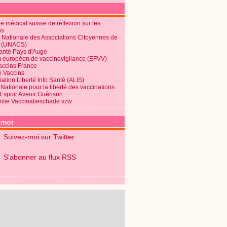
 médical suisse de réflexion sur les
ns
 Nationale des Associations Citoyennes de
é (UNACS)
Santé Pays d'Auge
 européen de vaccinovigilance (EFVV)
Vaccins France
é Vaccins
ation Liberté Info Santé (ALIS)
Nationale pour la liberté des vaccinations
 Espoir Avenir Guérison
ntie Vaccinatieschade vzw
-moi
Suivez-moi sur Twitter
S'abonner au flux RSS