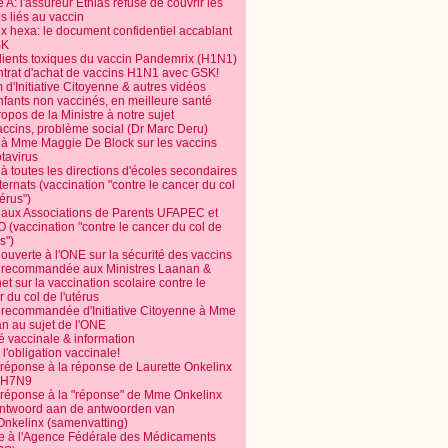
 A: l'assureur Ethias refuse de couvrir les
s liés au vaccin
ix hexa: le document confidentiel accablant
SK
dients toxiques du vaccin Pandemrix (H1N1)
ntrat d'achat de vaccins H1N1 avec GSK!
m d'Initiative Citoyenne & autres vidéos
nfants non vaccinés, en meilleure santé
opos de la Ministre à notre sujet
accins, problème social (Dr Marc Deru)
e à Mme Maggie De Block sur les vaccins
otavirus
 à toutes les directions d'écoles secondaires
nternats (vaccination "contre le cancer du col
térus")
e aux Associations de Parents UFAPEC et
 (vaccination "contre le cancer du col de
s")
 ouverte à l'ONE sur la sécurité des vaccins
e recommandée aux Ministres Laanan &
t sur la vaccination scolaire contre le
 du col de l'utérus
e recommandée d'Initiative Citoyenne à Mme
n au sujet de l'ONE
é vaccinale & information
l'obligation vaccinale!
 réponse à la réponse de Laurette Onkelinx
e H7N9
 réponse à la "réponse" de Mme Onkelinx
ntwoord aan de antwoorden van
Onkelinx (samenvatting)
te à l'Agence Fédérale des Médicaments