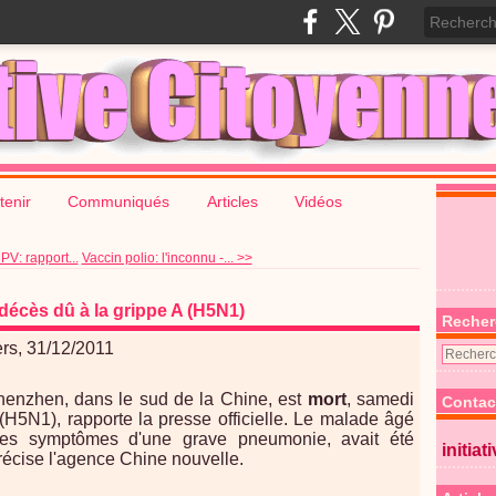
tenir
Communiqués
Articles
Vidéos
PV: rapport...
Vaccin polio: l'inconnu -... >>
écès dû à la grippe A (H5N1)
Recher
rs, 31/12/2011
henzhen, dans le sud de la Chine, est
mort
, samedi
Contac
(H5N1), rapporte la presse officielle. Le malade âgé
 les symptômes d'une grave pneumonie, avait été
initiat
récise l'agence Chine nouvelle.