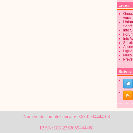
Liens
Groupe
vacci
Union
Sant
Info 
Forum
Info 
Sûret
Associ
Ligue 
Nello
Preve
Suivez
Numéro de compte bancaire :363-0594444-68
IBAN: BE82363059444468