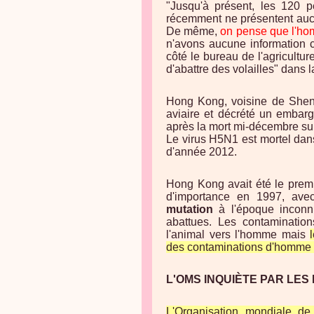
"Jusqu'à présent, les 120 
récemment ne présentent auc
De même,
on pense que l'ho
n'avons aucune information 
côté le bureau de l'agriculture
d'abattre des volailles" dans l
Hong Kong, voisine de Shenz
aviaire et décrété un embargo
après la mort mi-décembre sur l
Le virus H5N1 est mortel dans
d'année 2012.
Hong Kong avait été le premi
d'importance en 1997, ave
mutation
à l'époque inconnu
abattues. Les contamination
l'animal vers l'homme mais
des contaminations d'homme 
L'OMS INQUIÈTE PAR LE
L'Organisation mondiale de