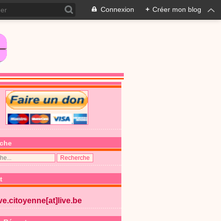
Connexion
+
Créer mon blog
che
t
ive.citoyenne[at]live.be