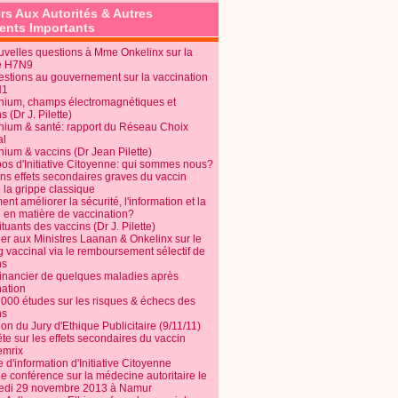
rs Aux Autorités & Autres
nts Importants
uvelles questions à Mme Onkelinx sur la
e H7N9
estions au gouvernement sur la vaccination
N1
nium, champs électromagnétiques et
s (Dr J. Pilette)
nium & santé: rapport du Réseau Choix
al
nium & vaccins (Dr Jean Pilette)
pos d'Initiative Citoyenne: qui sommes nous?
ins effets secondaires graves du vaccin
 la grippe classique
t améliorer la sécurité, l'information et la
é en matière de vaccination?
tuants des vaccins (Dr J. Pilette)
ier aux Ministres Laanan & Onkelinx sur le
g vaccinal via le remboursement sélectif de
ns
financier de quelques maladies après
nation
1000 études sur les risques & échecs des
ns
on du Jury d'Ethique Publicitaire (9/11/11)
e sur les effets secondaires du vaccin
mrix
e d'information d'Initiative Citoyenne
e conférence sur la médecine autoritaire le
edi 29 novembre 2013 à Namur