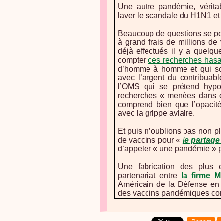
Une autre pandémie, véritab
laver le scandale du H1N1 et 
Beaucoup de questions se po
à grand frais de millions de
déjà effectués il y a quelq
compter
ces recherches has
d’homme à homme et qui sont
avec l’argent du contribuab
l’OMS qui se prétend hypoc
recherches « menées dans de
comprend bien que l’opacit
avec la grippe aviaire.
Et puis n’oublions pas non pl
de vaccins pour «
le partage
d’appeler « une pandémie » po
Une fabrication des plus 
partenariat entre
la firme
Américain de la Défense en v
des vaccins pandémiques con