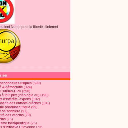
outient Nurpa pour la liberté d'internet
ries
s secondaires-risques
(599)
té & démocratie
(324)
e l'utérus-HPV
(250)
 à tout prix (idéologie du)
(190)
ts d’intérêts -experts
(102)
nation des enfants-crèches
(101)
trie pharmaceutique
(99)
e saisonnière
(91)
cité des vaccins
(79)
cins
(75)
lisme thérapeutique
(75)
s d'Initiative Citoyenne
(73)