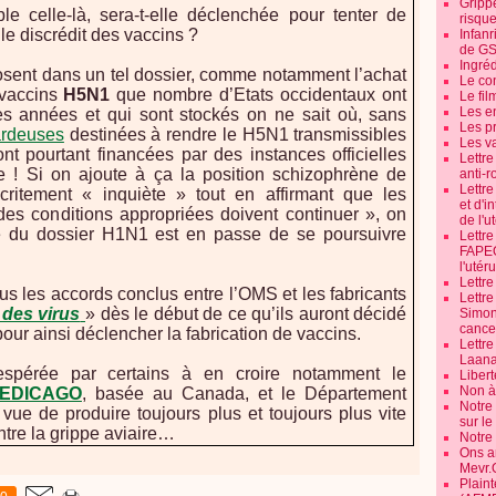
Grippe
le celle-là, sera-t-elle déclenchée pour tenter de
risque
le discrédit des vaccins ?
Infanr
de G
Ingré
sent dans un tel dossier, comme notamment l’achat
Le co
 vaccins
H5N1
que nombre d’Etats occidentaux ont
Le fil
Les e
ues années et qui sont stockés on ne sait où, sans
Les pr
ardeuses
destinées à rendre le H5N1 transmissibles
Les v
 pourtant financées par des instances officielles
Lettr
le ! Si on ajoute à ça la position schizophrène de
anti-r
Lettre
ritement « inquiète » tout en affirmant que les
et d'i
s conditions appropriées doivent continuer », on
de l'u
é du dossier H1N1 est en passe de se poursuivre
Lettr
FAPEO
l'utéru
Lettre
us les accords conclus entre l’OMS et les fabricants
Lettr
 des virus
» dès le début de ce qu’ils auront décidé
Simone
cancer
ur ainsi déclencher la fabrication de vaccins.
Lettr
Laana
espérée par certains à en croire notamment le
Libert
Non à 
 MEDICAGO
, basée au Canada, et le Département
Notre
ue de produire toujours plus et toujours plus vite
sur l
tre la grippe aviaire…
Notre
Ons a
Mevr.
Plain