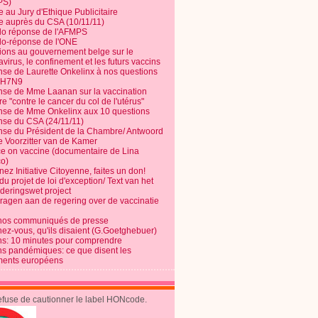
PS)
e au Jury d'Ethique Publicitaire
te auprès du CSA (10/11/11)
o réponse de l'AFMPS
o-réponse de l'ONE
ions au gouvernement belge sur le
virus, le confinement et les futurs vaccins
se de Laurette Onkelinx à nos questions
e H7N9
se de Mme Laanan sur la vaccination
re "contre le cancer du col de l'utérus"
se de Mme Onkelinx aux 10 questions
se du CSA (24/11/11)
se du Président de la Chambre/ Antwoord
e Voorzitter van de Kamer
ce on vaccine (documentaire de Lina
o)
ez Initiative Citoyenne, faites un don!
du projet de loi d'exception/ Text van het
nderingswet project
vragen aan de regering over de vaccinatie
nos communiqués de presse
nez-vous, qu'ils disaient (G.Goetghebuer)
ns: 10 minutes pour comprendre
ns pandémiques: ce que disent les
ents européens
refuse de cautionner le label HONcode.