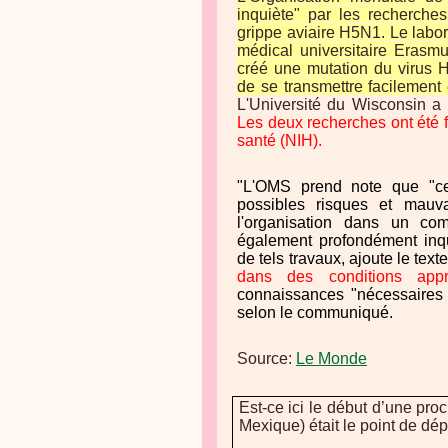
inquiète" par les recherche
grippe aviaire H5N1. Le labor
médical universitaire Erasm
créé une mutation du virus H
de se transmettre facilement
L'Université du Wisconsin a
Les deux recherches ont été f
santé (NIH).
"L'OMS prend note que "ce
possibles risques et mauv
l'organisation dans un c
également profondément inqu
de tels travaux, ajoute le texte
dans des conditions appro
connaissances "nécessaires 
selon le communiqué.
Source:
Le Monde
Est-ce ici le début d’une pr
Mexique) était le point de dé