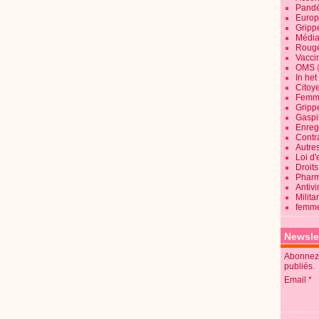
Pandé
Europ
Gripp
Média
Roug
Vaccin
OMS
In he
Citoy
Femme
Gripp
Gaspil
Enregi
Contra
Autre
Loi d'
Droits
Pharm
Antivi
Milita
femme
Newsle
Abonnez-
publiés.
Email