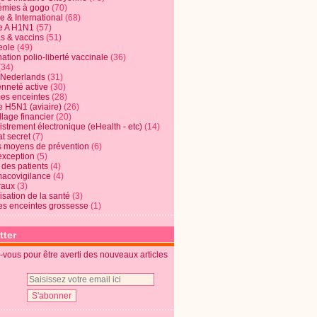
mies à gogo
(70)
e & International
(68)
e A H1N1
(57)
s & vaccins
(51)
eole
(49)
ation polio-liberté vaccinale
(36)
(34)
t Nederlands
(31)
enneté active
(30)
s enceintes
(28)
e H5N1 (aviaire)
(26)
lage financier
(20)
strement électronique (eHealth - etc)
(14)
t secret
(7)
s moyens de prévention
(6)
exception
(5)
 des patients
(4)
acovigilance
(4)
raux
(3)
risation de la santé
(3)
s enceintes grossesse
(1)
tter
vous pour être averti des nouveaux articles