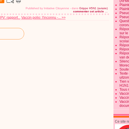
0
(AFM
Plaint
Published by Initiative Citoyenne
-
dans
Grippe H5N1 (aviaire)
Plain
commenter cet article
…
Pseud
Pseud
PV: rapport...
Vaccin polio: l'inconnu -... >>
Quest
corona
Répon
sur l
Répon
scolai
Répon
Répon
Répon
van d
Silen
Morec
Souten
Texte 
uitzo
Tien 
H1N1
Tous 
Vacci
Vacci
Vacci
docum
Ce site 