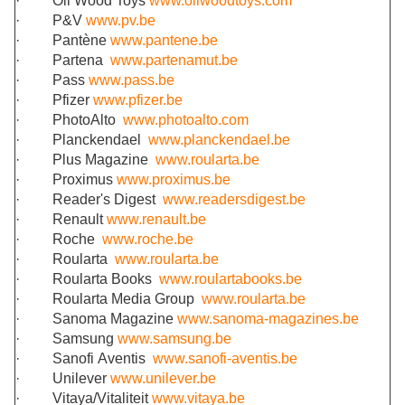
·
Oli Wood Toys
www.oliwoodtoys.com
·
P&V
www.pv.be
·
Pantène
www.pantene.be
·
Partena
www.partenamut.be
·
Pass
www.pass.be
·
Pfizer
www.pfizer.be
·
PhotoAlto
www.photoalto.com
·
Planckendael
www.planckendael.be
·
Plus Magazine
www.roularta.be
·
Proximus
www.proximus.be
·
Reader's Digest
www.readersdigest.be
·
Renault
www.renault.be
·
Roche
www.roche.be
·
Roularta
www.roularta.be
·
Roularta Books
www.roulartabooks.be
·
Roularta Media Group
www.roularta.be
·
Sanoma Magazine
www.sanoma-magazines.be
·
Samsung
www.samsung.be
·
Sanofi Aventis
www.sanofi-aventis.be
·
Unilever
www.unilever.be
·
Vitaya/Vitaliteit
www.vitaya.be