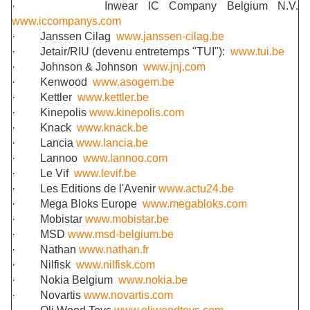
·
Inwear IC Company Belgium N.V.
www.iccompanys.com
·
Janssen Cilag
www.janssen-cilag.be
·
Jetair/RIU (devenu entretemps "TUI"):
www.
tui.be
·
Johnson & Johnson
www.jnj.com
·
Kenwood
www.asogem.be
·
Kettler
www.kettler.be
·
Kinepolis
www.kinepolis.com
·
Knack
www.knack.be
·
Lancia
www.lancia.be
·
Lannoo
www.lannoo.com
·
Le Vif
www.levif.be
·
Les Editions de l'Avenir
www.actu24.be
·
Mega Bloks Europe
www.megabloks.com
·
Mobistar
www.mobistar.be
·
MSD
www.msd-belgium.be
·
Nathan
www.nathan.fr
·
Nilfisk
www.nilfisk.com
·
Nokia Belgium
www.nokia.be
·
Novartis
www.novartis.com