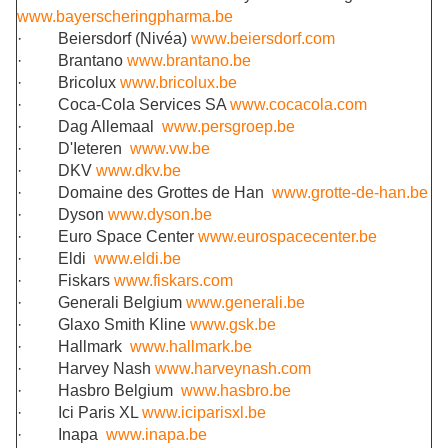
www.bayerscheringpharma.be
·
Beiersdorf (Nivéa)
www.beiersdorf.com
·
Brantano
www.brantano.be
·
Bricolux
www.bricolux.be
·
Coca-Cola Services SA
www.cocacola.com
·
Dag Allemaal
www.persgroep.be
·
D'Ieteren
www.vw.be
·
DKV
www.dkv.be
·
Domaine des Grottes de Han
www.grotte-de-han.be
·
Dyson
www.dyson.be
·
Euro Space Center
www.eurospacecenter.be
·
Eldi
www.eldi.be
·
Fiskars
www.fiskars.com
·
Generali Belgium
www.generali.be
·
Glaxo Smith Kline
www.gsk.be
·
Hallmark
www.hallmark.be
·
Harvey Nash
www.harveynash.com
·
Hasbro Belgium
www.hasbro.be
·
Ici Paris XL
www.iciparisxl.be
·
Inapa
www.inapa.be