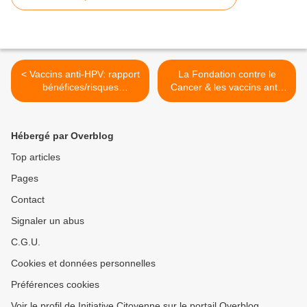
< Vaccins anti-HPV: rapport
La Fondation contre le
bénéfices/risques
Cancer & les vaccins anti-
défavorable (Annals of
HPV: l'arrière-cuisine >
Medicine)
Hébergé par Overblog
Top articles
Pages
Contact
Signaler un abus
C.G.U.
Cookies et données personnelles
Préférences cookies
Voir le profil de Initiative Citoyenne sur le portail Overblog