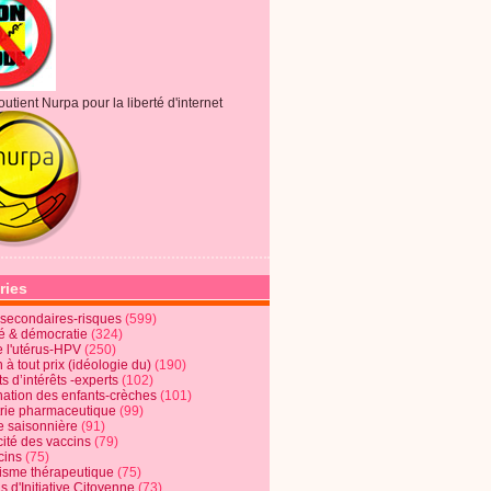
outient Nurpa pour la liberté d'internet
ries
s secondaires-risques
(599)
té & démocratie
(324)
e l'utérus-HPV
(250)
 à tout prix (idéologie du)
(190)
ts d’intérêts -experts
(102)
nation des enfants-crèches
(101)
trie pharmaceutique
(99)
e saisonnière
(91)
cité des vaccins
(79)
cins
(75)
lisme thérapeutique
(75)
s d'Initiative Citoyenne
(73)