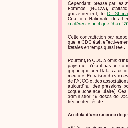
Cependant, pressé par les st
Femmes (NCOW), statisti
gouvernement, le
Dr Shima
Coalition Nationale des 
conférence publique (dia n°20
Cette contradiction par rappo
que le CDC était effectivemen
fœtales en temps quasi réel.
Pourtant, le CDC a omis d’inf
pays qui, n’étant pas au cour
grippe qui furent fatals aux 
mercure. En raison du succès
de l’AJOG et des associations
aujourd’hui des pressions p
coqueluche acellulaire). Ces
administrer 49 doses de vacc
fréquenter l’école.
Au-delà d’une science de pa
«Si les vaccinations étaient