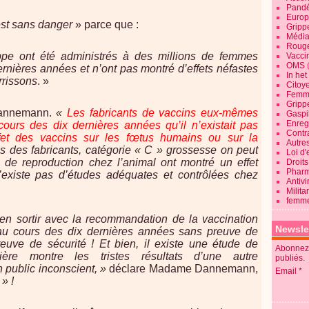
Pandé
Europ
est sans danger
» parce que :
Gripp
Média
Roug
ippe ont été administrés à des millions de femmes
Vaccin
OMS
rnières années et n’ont pas montré d’effets néfastes
In he
rrissons
. »
Citoy
Femme
Gripp
Dannemann.
«
Les fabricants de vaccins eux-mêmes
Gaspil
Enregi
cours des dix dernières années qu’il n’existait pas
Contra
ffet des vaccins sur les fœtus humains ou sur la
Autre
es des fabricants, catégorie « C » grossesse on peut
Loi d'
es de reproduction chez l’animal ont montré un effet
Droits
Pharm
n’existe pas d’études adéquates et contrôlées chez
Antivi
Milita
femme
en sortir avec la recommandation de la vaccination
Newsle
au cours des dix dernières années sans preuve de
reuve de sécurité ! Et bien, il existe une étude de
Abonnez-
ière montre les tristes résultats d’une autre
publiés.
 public inconscient, »
déclare Madame Dannemann,
Email
» !