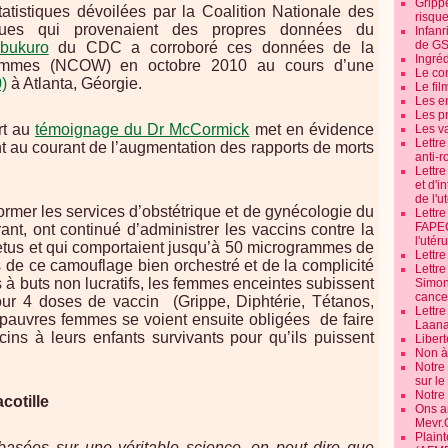
Grippe
atistiques dévoilées par la Coalition Nationale des
risque
ques qui provenaient des propres données du
Infanr
de G
bukuro
du CDC a corroboré ces données de la
Ingré
Femmes (NCOW) en octobre 2010 au cours d’une
Le co
)
à Atlanta, Géorgie.
Le fil
Les e
Les pr
rt au
témoignage du Dr McCormick
met en évidence
Les v
Lettr
t au courant de l’augmentation des rapports de morts
anti-r
Lettre
et d'i
de l'u
ormer les services d’obstétrique et de gynécologie du
Lettr
FAPEO
ant, ont continué d’administrer les vaccins contre la
l'utéru
foetus et qui comportaient jusqu’à 50 microgrammes de
Lettre
 de ce camouflage bien orchestré et de la complicité
Lettr
 à buts non lucratifs, les femmes enceintes subissent
Simone
cancer
our 4 doses de vaccin
(Grippe, Diphtérie, Tétanos,
Lettr
 pauvres femmes se voient ensuite obligées
de faire
Laana
ins à leurs enfants survivants pour qu’ils puissent
Libert
Non à 
Notre
sur l
Notre
cotille
Ons a
Mevr.
Plain
 basées sur une véritable science, on peut dire que