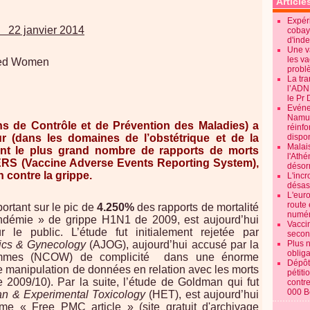
Article
Expéri
22 janvier 2014
cobay
d'ind
Une v
les va
ized Women
probl
La tr
l’ADN
le Pr 
Evénem
Namur:
s de Contrôle et de Prévention des Maladies) a
réinf
ur (dans les domaines de l’obstétrique et de la
dispon
Malai
ant le plus grand nombre de rapports de morts
l'Ath
AERS (Vaccine Adverse Events Reporting System),
désorm
n contre la grippe.
L'incr
désast
L'euro
route 
portant sur le pic de
4.250%
des rapports de mortalité
numér
démie » de grippe H1N1 de 2009, est aujourd’hui
Vaccin
r le public. L’étude fut initialement rejetée par
secon
rics & Gynecology
(AJOG), aujourd’hui accusé par la
Plus 
obliga
emmes (NCOW) de complicité
dans une énorme
Dépôt
e manipulation de données en relation avec les morts
pétiti
e 2009/10). Par la suite, l’étude de Goldman qui fut
contre
000 B
n & Experimental Toxicology
(HET), est aujourd’hui
 « Free PMC article » (site gratuit d'archivage