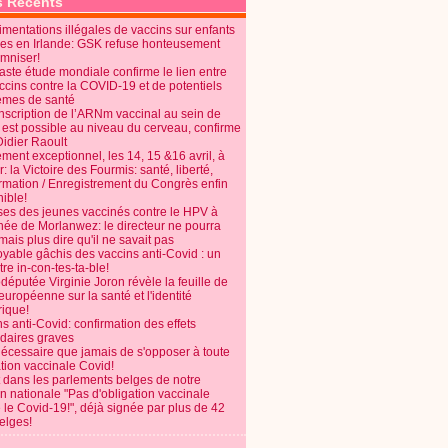
s Récents
mentations illégales de vaccins sur enfants
es en Irlande: GSK refuse honteusement
emniser!
aste étude mondiale confirme le lien entre
ccins contre la COVID-19 et de potentiels
èmes de santé
anscription de l’ARNm vaccinal au sein de
 est possible au niveau du cerveau, confirme
Didier Raoult
ent exceptionnel, les 14, 15 &16 avril, à
 la Victoire des Fourmis: santé, liberté,
ormation / Enregistrement du Congrès enfin
ible!
ses des jeunes vaccinés contre le HPV à
énée de Morlanwez: le directeur ne pourra
ais plus dire qu'il ne savait pas
oyable gâchis des vaccins anti-Covid : un
re in-con-tes-ta-ble!
députée Virginie Joron révèle la feuille de
européenne sur la santé et l'identité
ique!
s anti-Covid: confirmation des effets
daires graves
nécessaire que jamais de s'opposer à toute
tion vaccinale Covid!
 dans les parlements belges de notre
on nationale "Pas d'obligation vaccinale
 le Covid-19!", déjà signée par plus de 42
elges!