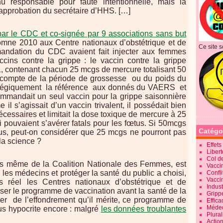
u responsable pour faute intentionnelle, mais la
’approbation du secrétaire d’HHS. […]
ar le CDC et co-signée par 9 associations sans but
omne 2010 aux Centre nationaux d’obstétrique et de
Ce site s
andation du CDC avaient fait injecter aux femmes
ccins contre la grippe : le vaccin contre la grippe
1, contenant chacun 25 mcgs de mercure totalisant 50
 compte de la période de grossesse
ou du poids du
atégiquement
la référence
aux donnés du VAERS
et
ommandait un seul vaccin pour la grippe saisonnière
il s’agissait d’un vaccin trivalent, il possédait bien
cessaires et limitait la dose toxique de mercure à 25
 pouvaient s’avérer fatals pour les fœtus. Si 50mcgs
Catégo
us, peut-on considérer que 25 mcgs ne pourront pas
la science ?
Effet
Liber
Col d
vis même de la Coalition Nationale des Femmes, est
Vaccin
les médecins et protéger la santé du public a choisi,
Confli
Vacci
 réel les Centres nationaux d’obstétrique et de
Indus
sser le programme de vaccination avant la santé de la
Gripp
er
de l’effondrement qu’il mérite, ce programme de
Effica
Méde
us hypocrite encore : malgré
les données troublantes
Plura
Action