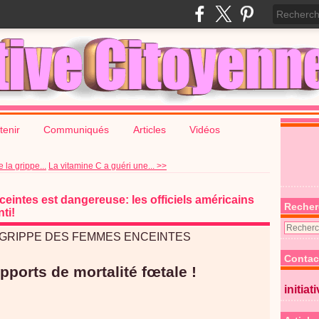
tenir
Communiqués
Articles
Vidéos
 la grippe...
La vitamine C a guéri une... >>
eintes est dangereuse: les officiels américains
Recher
ti!
 GRIPPE DES FEMMES ENCEINTES
Contac
pports de mortalité fœtale !
initiat