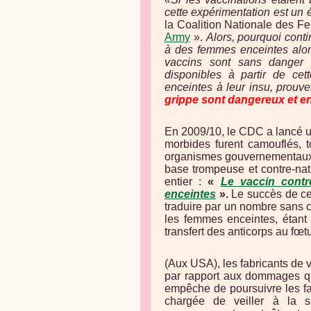
cette expérimentation est un 
la Coalition Nationale des 
Army
».
Alors, pourquoi cont
à des femmes enceintes alors
vaccins sont sans danger
disponibles à partir de ce
enceintes à leur insu, prouve
grippe sont dangereux et en
En 2009/10, le CDC a lancé un 
morbides furent camouflés, 
organismes gouvernementaux et
base trompeuse et contre-na
entier :
«
Le vaccin cont
enceintes
».
Le succès de cet
traduire par un nombre sans 
les femmes enceintes, étant
transfert des anticorps au fœt
(Aux USA), les fabricants de v
par rapport aux dommages que
empêche de poursuivre les f
chargée de veiller à la s