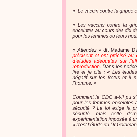
«
Le vaccin contre la grippe 
«
Les vaccins contre la gr
enceintes au cours des dix de
pour les femmes ou leurs nou
«
Attendez
» dit Madame 
précisent et ont précisé au 
d’études adéquates sur l’e
reproduction
. Dans les notic
lire et je cite : « Les étud
négatif sur les fœtus et il 
l’homme. »
Comment le CDC a-t-il pu s’
pour les femmes enceintes 
sécurité ? La loi exige la p
sécurité, mais cette dern
expérimentation imposée à un
«
c’est l’étude du Dr Goldman 