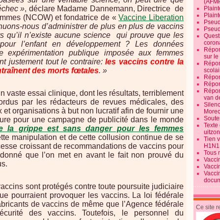
(AFM
échec »
, déclare Madame Dannemann, Directrice
de
Plaint
Plain
Femmes (NCOW) et fondatrice de «
Vaccine Liberation
Pseud
inuons-nous d’administrer de plus en plus de vaccins
Pseud
 qu’il n’existe aucune science
qui prouve que les
Quest
corona
 pour l’enfant en développement ? Les données
Répon
tte expérimentation publique imposée aux femmes
sur l
nt justement tout le contraire:
les vaccins contre la
Répon
traînent des morts fœtales
. »
scolai
Répon
Répon
Répon
vaste essai clinique, dont les résultats, terriblement
van d
tordus par les rédacteurs de revues médicales, des
Silen
 organisations à but non lucratif afin de fournir une
Morec
Souten
ture pour une campagne de publicité dans le monde
Texte 
re la grippe est sans danger pour les femmes
uitzo
te manipulation et de cette collusion continue de se
Tien 
cesse croissant de recommandations de vaccins pour
H1N1
Tous 
 donné que l’on met en avant le fait non prouvé du
Vacci
us.
Vacci
Vacci
docum
accins sont protégés contre toute poursuite judiciaire
 pourraient provoquer les vaccins. La loi fédérale
abricants de vaccins de même que l’Agence fédérale
Ce site 
écurité des vaccins. Toutefois, le personnel du