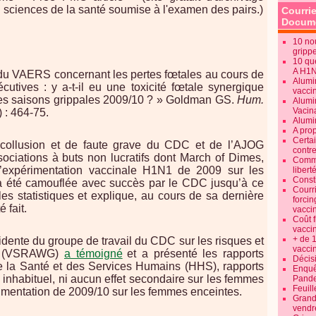
 sciences de la santé soumise à l'examen des pairs.)
Courrie
Docume
10 no
gripp
10 qu
A H1
du VAERS concernant les pertes fœtales au cours de
Alumi
cutives : y a-t-il eu une toxicité fœtale synergique
vaccin
es saisons grippales 2009/10 ? » Goldman GS.
Hum.
Alumi
Vacin
) : 464-75.
Alumi
A pro
Certa
 collusion et de faute grave du CDC et de l’AJOG
contre
sociations à buts non lucratifs dont March of Dimes,
Commen
l’expérimentation vaccinale H1N1 de 2009 sur les
libert
Consti
 été camouflée avec succès par le CDC jusqu’à ce
Courr
es statistiques et explique, au cours de sa dernière
forcin
 fait.
vacci
Coût 
vacci
+ de 
dente du groupe de travail du CDC sur les risques et
vacci
N1 (VSRAWG)
a témoigné
et a présenté les rapports
Décisi
 la Santé et des Services Humains (HHS), rapports
Enquêt
 inhabituel, ni aucun effet secondaire sur les femmes
Pande
Feuill
rimentation de 2009/10 sur les femmes enceintes.
Grand
vendr