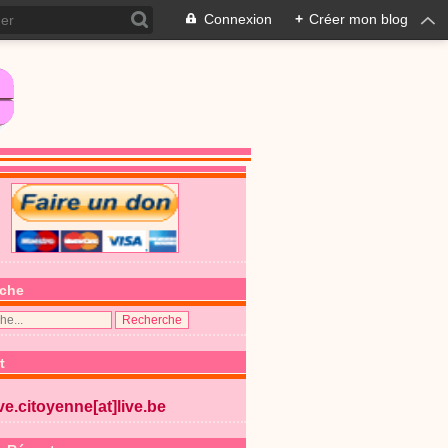
Connexion
+
Créer mon blog
che
t
ive.citoyenne[at]live.be