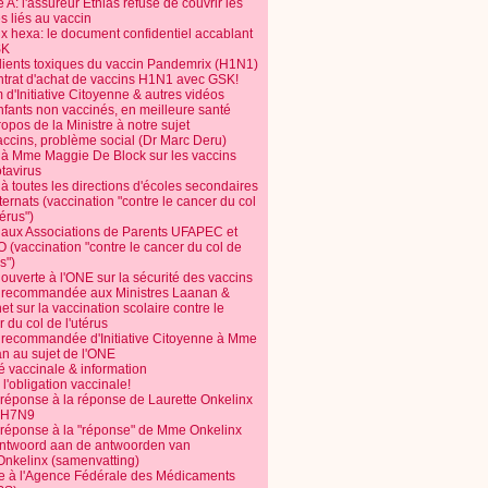
 A: l'assureur Ethias refuse de couvrir les
s liés au vaccin
ix hexa: le document confidentiel accablant
SK
dients toxiques du vaccin Pandemrix (H1N1)
ntrat d'achat de vaccins H1N1 avec GSK!
m d'Initiative Citoyenne & autres vidéos
nfants non vaccinés, en meilleure santé
opos de la Ministre à notre sujet
accins, problème social (Dr Marc Deru)
e à Mme Maggie De Block sur les vaccins
otavirus
 à toutes les directions d'écoles secondaires
nternats (vaccination "contre le cancer du col
térus")
e aux Associations de Parents UFAPEC et
 (vaccination "contre le cancer du col de
s")
 ouverte à l'ONE sur la sécurité des vaccins
e recommandée aux Ministres Laanan &
t sur la vaccination scolaire contre le
 du col de l'utérus
e recommandée d'Initiative Citoyenne à Mme
n au sujet de l'ONE
é vaccinale & information
l'obligation vaccinale!
 réponse à la réponse de Laurette Onkelinx
e H7N9
 réponse à la "réponse" de Mme Onkelinx
ntwoord aan de antwoorden van
Onkelinx (samenvatting)
te à l'Agence Fédérale des Médicaments