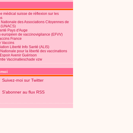
 médical suisse de réflexion sur les
ns
 Nationale des Associations Citoyennes de
é (UNACS)
Santé Pays d'Auge
 européen de vaccinovigilance (EFVV)
Vaccins France
é Vaccins
ation Liberté Info Santé (ALIS)
Nationale pour la liberté des vaccinations
 Espoir Avenir Guérison
ntie Vaccinatieschade vzw
-moi
Suivez-moi sur Twitter
S'abonner au flux RSS