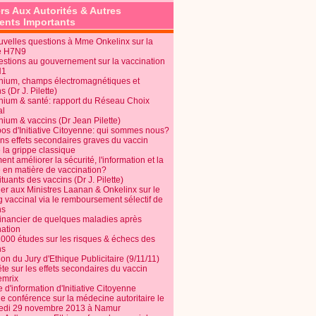
rs Aux Autorités & Autres
nts Importants
uvelles questions à Mme Onkelinx sur la
e H7N9
estions au gouvernement sur la vaccination
N1
nium, champs électromagnétiques et
s (Dr J. Pilette)
nium & santé: rapport du Réseau Choix
al
nium & vaccins (Dr Jean Pilette)
pos d'Initiative Citoyenne: qui sommes nous?
ins effets secondaires graves du vaccin
 la grippe classique
t améliorer la sécurité, l'information et la
é en matière de vaccination?
tuants des vaccins (Dr J. Pilette)
ier aux Ministres Laanan & Onkelinx sur le
g vaccinal via le remboursement sélectif de
ns
financier de quelques maladies après
nation
1000 études sur les risques & échecs des
ns
on du Jury d'Ethique Publicitaire (9/11/11)
e sur les effets secondaires du vaccin
mrix
e d'information d'Initiative Citoyenne
e conférence sur la médecine autoritaire le
edi 29 novembre 2013 à Namur