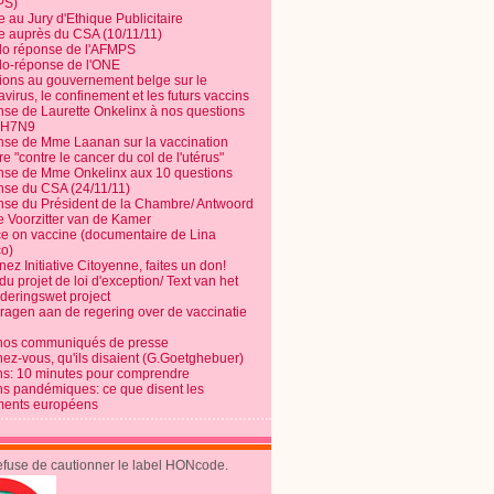
PS)
e au Jury d'Ethique Publicitaire
te auprès du CSA (10/11/11)
o réponse de l'AFMPS
o-réponse de l'ONE
ions au gouvernement belge sur le
virus, le confinement et les futurs vaccins
se de Laurette Onkelinx à nos questions
e H7N9
se de Mme Laanan sur la vaccination
re "contre le cancer du col de l'utérus"
se de Mme Onkelinx aux 10 questions
se du CSA (24/11/11)
se du Président de la Chambre/ Antwoord
e Voorzitter van de Kamer
ce on vaccine (documentaire de Lina
o)
ez Initiative Citoyenne, faites un don!
du projet de loi d'exception/ Text van het
nderingswet project
vragen aan de regering over de vaccinatie
nos communiqués de presse
nez-vous, qu'ils disaient (G.Goetghebuer)
ns: 10 minutes pour comprendre
ns pandémiques: ce que disent les
ents européens
refuse de cautionner le label HONcode.