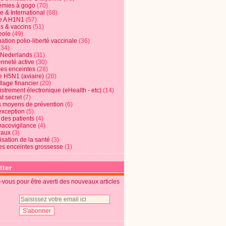
mies à gogo
(70)
e & International
(68)
e A H1N1
(57)
s & vaccins
(51)
eole
(49)
ation polio-liberté vaccinale
(36)
(34)
t Nederlands
(31)
enneté active
(30)
s enceintes
(28)
e H5N1 (aviaire)
(26)
lage financier
(20)
strement électronique (eHealth - etc)
(14)
t secret
(7)
s moyens de prévention
(6)
exception
(5)
 des patients
(4)
acovigilance
(4)
raux
(3)
risation de la santé
(3)
s enceintes grossesse
(1)
tter
vous pour être averti des nouveaux articles