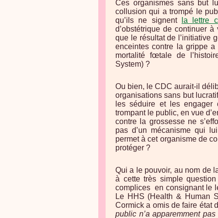
Ces organismes sans but luc
collusion qui a trompé le pu
qu’ils ne signent
la lettre
d’obstétrique de continuer à
que le résultat de l’initiati
enceintes contre la grippe a
mortalité fœtale de l’hist
System) ?
Ou bien, le CDC aurait-il dél
organisations sans but lucrat
les séduire et les engager
trompant le public, en vue d
contre la grossesse ne s’eff
pas d’un mécanisme qui lui
permet à cet organisme de cont
protéger ?
Qui a le pouvoir, au nom de l
à cette très simple question 
complices
en consignant le l
Le HHS (Health & Human Serv
Cormick a omis de faire éta
public n’a apparemment pas