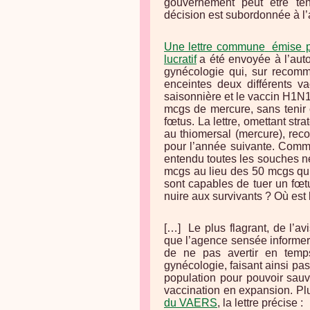
gouvernement peut être ten
décision est subordonnée à l
Une lettre commune
émise p
lucratif
a été envoyée à l’aut
gynécologie qui, sur recomm
enceintes deux différents va
saisonnière et le vaccin H1N
mcgs de mercure, sans tenir
fœtus. La lettre, omettant str
au thiomersal (mercure), rec
pour l’année suivante. Comme 
entendu toutes les souches né
mcgs au lieu des 50 mcgs qui
sont capables de tuer un fœt
nuire aux survivants ? Où est 
[…]
Le plus flagrant, de l’a
que l’agence sensée informer 
de ne pas avertir en temps
gynécologie, faisant ainsi pa
population pour pouvoir sauv
vaccination en expansion. Pl
du VAERS
, la lettre précise :