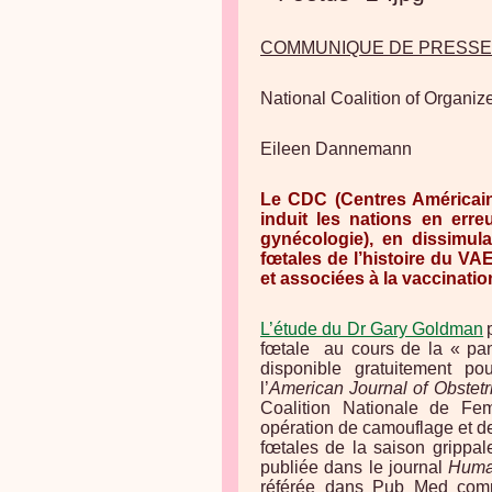
COMMUNIQUE DE PRESSE
National Coalition of Organ
Eileen Dannemann
Le CDC (Centres Américain
induit les nations en erre
gynécologie), en dissimul
fœtales de l’histoire du V
et associées à la vaccinatio
L’étude du Dr Gary Goldman
fœtale
au cours de la « pan
disponible gratuitement pou
l’
American Journal of Obstet
Coalition Nationale de F
opération de camouflage et d
fœtales de la saison grippal
publiée dans le journal
Huma
référée dans Pub Med comme