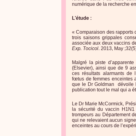
numérique de la recherche en
L’étude :
« Comparaison des rapports 
trois saisons grippales consé
associée aux deux vaccins d
Exp. Tocicol
. 2013, May ;32(5
Malgré la piste d’apparente
(Elsevier), ainsi que de 9 as
ces résultats alarmants de 
fœtus de femmes enceintes a
que le Dr Goldman
dévoile l
publication tout le mal qui a été
Le Dr Marie McCormick, Prési
la sécurité du vaccin H1
trompeurs au Département de
qui ne relevaient aucun signe
enceintes au cours de l’expé