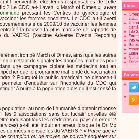
ratif peuvent-ils être tenus responsables de cette
Liens
blic ? Le CDC a-t-il averti « March of Dimes »
avant
 commune
pressant les Centres de gynécologie et
Groupe
 vacciner les femmes enceintes. Le CDC a-t-il averti
vacci
Union
ve gouvernementale de 2009/10 de vacciner les femmes
Sant
 entraîné la hausse la plus marquée de rapports de
Info 
oire du VAERS (Vaccine Adverse Events Reporting
Forum
Info 
Sûret
Associ
Ligue 
ibérément trompé March of Dimes, ainsi que les autres
Nello
if, en omettant de signaler les données morbides pour
Preve
 dans une campagne ciblant les médecins tout en
’empêcher que le programme mal fondé de vaccination
Suivez
ondre ? Pourquoi le public américain ne dispose-t-il
 permette d’enquêter sur l’inconduite du CDC qui
inuer à nuire à la population alors qu’il est censé la
a population, au nom de l’humanité d’obtenir réponse
: les 9 associations sans but lucratif ont-elles été
ettre induisant tous les médecins du pays en erreur ?
ices) a-t-il été induit en erreur lorsque le Dr Mc
t des données mensuelles du VAERS ? «
Parce que le
 de champion ou de moyen de pouvoir enquêter sur