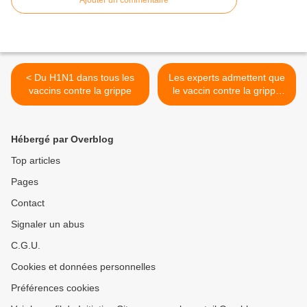
Ajouter un commentaire
< Du H1N1 dans tous les
Les experts admettent que
vaccins contre la grippe
le vaccin contre la grippe
porcine "peut causer" une
maladie neurologique
mortelle >
Hébergé par Overblog
Top articles
Pages
Contact
Signaler un abus
C.G.U.
Cookies et données personnelles
Préférences cookies