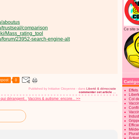
n/aboutus
/trustseal/comparison
Ce site s
ki/Mass_rating_tool
/forum/23952-search-engine-alt
epost
0
Catégo
Published by Initiative Citoyenne
-
dans
Liberté & démocratie
Effet
commenter cet article
…
Liber
 qui dérangent...
Vaccins & autisme: encore... >>
Col d
Vaccin
Confli
Vacci
Indus
Gripp
Effica
Méde
Plura
Action