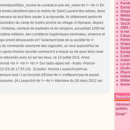
Pandé
.com/video/xl0lyn_hocine-le-combat-d-une-vie_news<br /> <br /> En
Europ
armés pénètrent dans la mairie de Saint Laurent des arbres, dans
Gripp
Média
enace de tout faire sauter à la dynamite, ils obtiennent après<br
Roug
issolution du camp de harkis proche du village. A l'époque, depuis
Vaccin
OMS
l'Ardoise, ceinturé de barbelés et de miradors, accueillait 1200<br
In he
iscipline militaire, des conditions hygiéniques minimales, violence et
Citoy
Femme
i errent désoeuvrés et l' isolement total de la société<br />
Gripp
es du commando anonyme des cagoulés, un seul aujourd'hui se
Gaspil
ns après Hocine raconte comment il a risqué sa vie pour faire raser
Enregi
Contra
retournés avec lui sur les lieux, ce 14 juillet 2011. Anne
Autre
rat.<br /> <br /> <br /> Sur radio-alpes.net - Audio -France-
Loi d'
Droits
012-03-26 17:55:13) - Ecoutez: Hocine Louanchi joint au
Pharm
censure levé ! Les Accords d'Evian<br /> n'effacent pas le passé,
Antivi
Milita
blessures. (H.Louanchi)<br /> <br /> Interview du 26 mars 2012 sur
femme
Newsle
Abonnez-
publiés.
Email