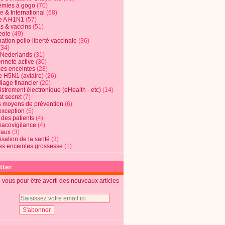
mies à gogo
(70)
e & International
(68)
e A H1N1
(57)
s & vaccins
(51)
eole
(49)
ation polio-liberté vaccinale
(36)
(34)
t Nederlands
(31)
enneté active
(30)
s enceintes
(28)
e H5N1 (aviaire)
(26)
lage financier
(20)
strement électronique (eHealth - etc)
(14)
t secret
(7)
s moyens de prévention
(6)
exception
(5)
 des patients
(4)
acovigilance
(4)
raux
(3)
risation de la santé
(3)
s enceintes grossesse
(1)
tter
vous pour être averti des nouveaux articles