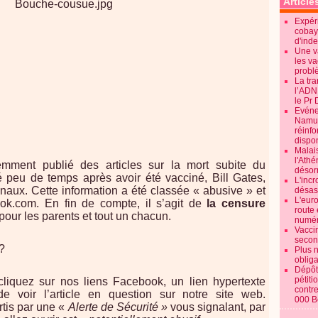
Article
Expéri
cobay
d'ind
Une v
les va
probl
La tr
l’ADN
le Pr 
Evénem
Namur:
réinf
dispon
Malai
l'Ath
emment publié des articles sur la mort subite du
désorm
 peu de temps après avoir été vacciné, Bill Gates,
L'incr
naux. Cette information a été classée « abusive » et
désast
L'euro
ok.com. En fin de compte, il s’agit de
la censure
route 
pour les parents et tout un chacun.
numér
Vaccin
secon
?
Plus 
obliga
Dépôt
pétiti
iquez sur nos liens Facebook, un lien hypertexte
contre
e voir l’article en question sur notre site web.
000 B
tis par une «
Alerte de Sécurité »
vous signalant, par