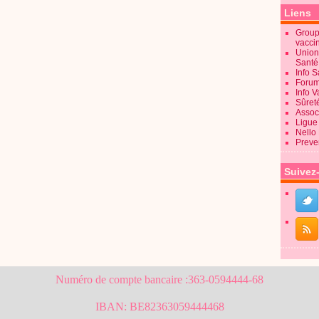
Liens
Groupe
vacci
Union
Sant
Info 
Forum
Info 
Sûret
Associ
Ligue 
Nello
Preve
Suivez
Numéro de compte bancaire :363-0594444-68
IBAN: BE82363059444468