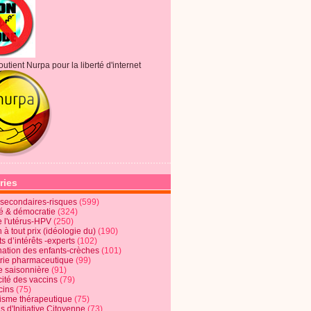
outient Nurpa pour la liberté d'internet
ries
s secondaires-risques
(599)
té & démocratie
(324)
e l'utérus-HPV
(250)
 à tout prix (idéologie du)
(190)
ts d’intérêts -experts
(102)
nation des enfants-crèches
(101)
trie pharmaceutique
(99)
e saisonnière
(91)
cité des vaccins
(79)
cins
(75)
lisme thérapeutique
(75)
s d'Initiative Citoyenne
(73)