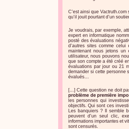
C’est ainsi que Vactruth.com s
qu’il jouit pourtant d’un soutien
Je voudrais, par exemple, atti
expert en informatique nom
posté des évaluations négati
d’autres sites comme celui 
maintenant nous jetons un c
utilisateur, nous pouvons no
que son compte a été créé e
évaluations par jour ou 21 
demander si cette personne s’
évalués…
[…] Cette question ne doit pa
problème de première impo
les personnes qui investisse
objectifs. Qui sont ces inve
Les banquiers ? Il semble bi
peuvent d’un seul clic, exe
informations importantes et vi
sont censurés.