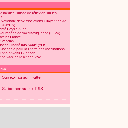
 médical suisse de réflexion sur les
ns
 Nationale des Associations Citoyennes de
é (UNACS)
Santé Pays d'Auge
 européen de vaccinovigilance (EFVV)
Vaccins France
é Vaccins
ation Liberté Info Santé (ALIS)
Nationale pour la liberté des vaccinations
 Espoir Avenir Guérison
ntie Vaccinatieschade vzw
-moi
Suivez-moi sur Twitter
S'abonner au flux RSS