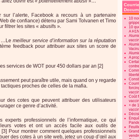
allez ouvrir est
« potentiellement abusif
»…
Courrie
Docume
sur l’alerte, Facebook a recours à un partenaire
10 no
eb de confiance) détenu par Sami Tolvanen et Timo
gripp
iltrer les sites « abusifs ».
10 qu
A H1
Alumi
« …Le
meilleur service d’information sur la réputation
vaccin
Alumi
stème feedback pour attribuer aux sites un score de
Vacin
Alumi
A pro
Certa
 les services de WOT pour 450 dollars par an [2]
contre
Commen
libert
Consti
assement peut paraître utile, mais quand on y regarde
Courr
s tactiques proches de celles de la mafia.
forcin
vacci
Coût 
 des cotes que peuvent attribuer des utilisateurs
vacci
rager ce genre d’activité.
+ de 
vacci
Décisi
Enquêt
es experts professionnels de l’informatique, ce qui
Pande
eurs votes et ont un accès facile aux outils de
Feuill
. [3] Pour montrer comment quelques professionnels
Grand
vendr
ibuer des cotes à un site web, jetez un coup d’œil aux