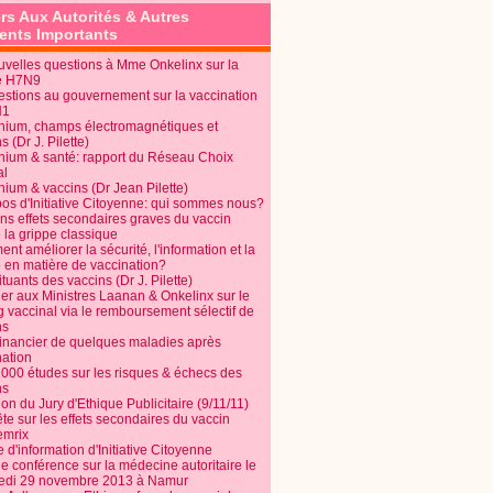
rs Aux Autorités & Autres
nts Importants
uvelles questions à Mme Onkelinx sur la
e H7N9
estions au gouvernement sur la vaccination
N1
nium, champs électromagnétiques et
s (Dr J. Pilette)
nium & santé: rapport du Réseau Choix
al
nium & vaccins (Dr Jean Pilette)
pos d'Initiative Citoyenne: qui sommes nous?
ins effets secondaires graves du vaccin
 la grippe classique
t améliorer la sécurité, l'information et la
é en matière de vaccination?
tuants des vaccins (Dr J. Pilette)
ier aux Ministres Laanan & Onkelinx sur le
g vaccinal via le remboursement sélectif de
ns
financier de quelques maladies après
nation
1000 études sur les risques & échecs des
ns
on du Jury d'Ethique Publicitaire (9/11/11)
e sur les effets secondaires du vaccin
mrix
e d'information d'Initiative Citoyenne
e conférence sur la médecine autoritaire le
edi 29 novembre 2013 à Namur