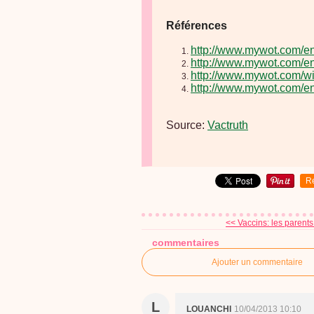
Références
http://www.mywot.com/e
http://www.mywot.com/en
http://www.mywot.com/wi
http://www.mywot.com/en
Source:
Vactruth
R
<< Vaccins: les parents
commentaires
Ajouter un commentaire
L
LOUANCHI
10/04/2013 10:10