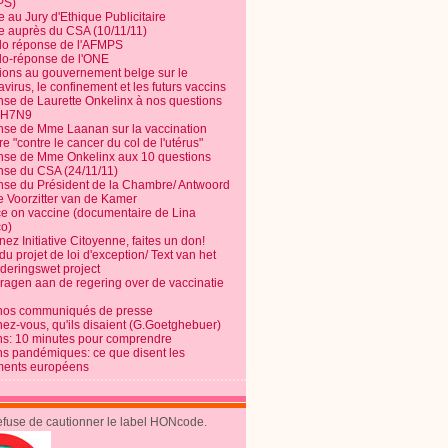
PS)
e au Jury d'Ethique Publicitaire
te auprès du CSA (10/11/11)
o réponse de l'AFMPS
o-réponse de l'ONE
ions au gouvernement belge sur le
virus, le confinement et les futurs vaccins
se de Laurette Onkelinx à nos questions
e H7N9
se de Mme Laanan sur la vaccination
re "contre le cancer du col de l'utérus"
se de Mme Onkelinx aux 10 questions
se du CSA (24/11/11)
se du Président de la Chambre/ Antwoord
e Voorzitter van de Kamer
ce on vaccine (documentaire de Lina
o)
ez Initiative Citoyenne, faites un don!
du projet de loi d'exception/ Text van het
nderingswet project
vragen aan de regering over de vaccinatie
nos communiqués de presse
nez-vous, qu'ils disaient (G.Goetghebuer)
ns: 10 minutes pour comprendre
ns pandémiques: ce que disent les
ents européens
refuse de cautionner le label HONcode.