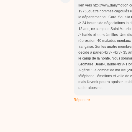
lien vers http://www.dailymotion
1975, quatre hommes cagoulés et 
le département du Gard. Sous la m
/> 24 heures de négociations la d
13 ans, ce camp de Saint Maurice 
/> harkis et leurs familles. Une d
répression, 40 malades mentaux qu
française. Sur les quatre membr
décide à parler.<br /> <br /> 35 a
le camp de la honte. Nous sommes 
Gromaire, Jean-Claude<br /> Honno
Algérie : Le combat de ma vie (2
téléphone...émotions et voile de 
mais l'avenir pourra apaiser les 
radio-alpes.net
Répondre