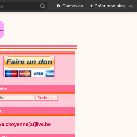
Connexion
+
Créer mon blog
che
t
ive.citoyenne[at]live.be