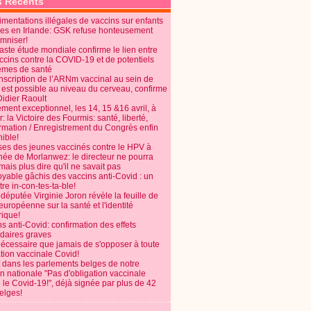
s Récents
mentations illégales de vaccins sur enfants
es en Irlande: GSK refuse honteusement
emniser!
aste étude mondiale confirme le lien entre
ccins contre la COVID-19 et de potentiels
èmes de santé
anscription de l’ARNm vaccinal au sein de
 est possible au niveau du cerveau, confirme
Didier Raoult
ent exceptionnel, les 14, 15 &16 avril, à
 la Victoire des Fourmis: santé, liberté,
ormation / Enregistrement du Congrès enfin
ible!
ses des jeunes vaccinés contre le HPV à
énée de Morlanwez: le directeur ne pourra
ais plus dire qu'il ne savait pas
oyable gâchis des vaccins anti-Covid : un
re in-con-tes-ta-ble!
députée Virginie Joron révèle la feuille de
européenne sur la santé et l'identité
ique!
s anti-Covid: confirmation des effets
daires graves
nécessaire que jamais de s'opposer à toute
tion vaccinale Covid!
 dans les parlements belges de notre
on nationale "Pas d'obligation vaccinale
 le Covid-19!", déjà signée par plus de 42
elges!