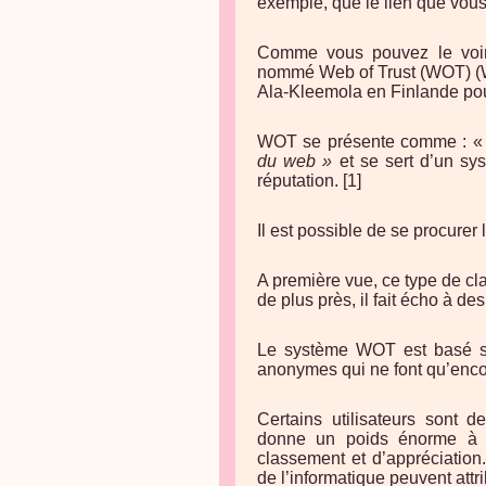
exemple, que le lien que vous 
Comme vous pouvez le voir 
nommé Web of Trust (WOT) (W
Ala-Kleemola en Finlande pour f
WOT se présente comme : 
du web »
et se sert d’un sy
réputation. [1]
Il est possible de se procurer
A première vue, ce type de cl
de plus près, il fait écho à de
Le système WOT est basé sur
anonymes qui ne font qu’encou
Certains utilisateurs sont d
donne un poids énorme à l
classement et d’appréciation
de l’informatique peuvent attr