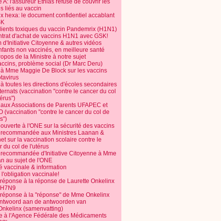
 A: l'assureur Ethias refuse de couvrir les
s liés au vaccin
ix hexa: le document confidentiel accablant
SK
dients toxiques du vaccin Pandemrix (H1N1)
ntrat d'achat de vaccins H1N1 avec GSK!
m d'Initiative Citoyenne & autres vidéos
nfants non vaccinés, en meilleure santé
opos de la Ministre à notre sujet
accins, problème social (Dr Marc Deru)
e à Mme Maggie De Block sur les vaccins
otavirus
 à toutes les directions d'écoles secondaires
nternats (vaccination "contre le cancer du col
térus")
e aux Associations de Parents UFAPEC et
 (vaccination "contre le cancer du col de
s")
 ouverte à l'ONE sur la sécurité des vaccins
e recommandée aux Ministres Laanan &
t sur la vaccination scolaire contre le
 du col de l'utérus
e recommandée d'Initiative Citoyenne à Mme
n au sujet de l'ONE
é vaccinale & information
l'obligation vaccinale!
 réponse à la réponse de Laurette Onkelinx
e H7N9
 réponse à la "réponse" de Mme Onkelinx
ntwoord aan de antwoorden van
Onkelinx (samenvatting)
te à l'Agence Fédérale des Médicaments