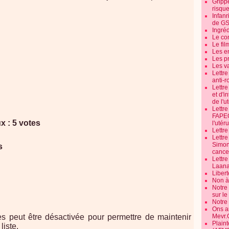
Grippe
risque
Infanr
de G
Ingré
Le co
Le fil
Les e
Les pr
Les v
Lettr
anti-r
Lettre
et d'i
de l'u
Lettr
FAPEO
 : 5 votes
l'utéru
Lettre
Lettr
Simone
s
cancer
Lettr
Laana
Libert
Non à 
Notre
sur l
Notre
Ons a
tes peut être désactivée pour permettre de maintenir
Mevr.
Plain
liste.