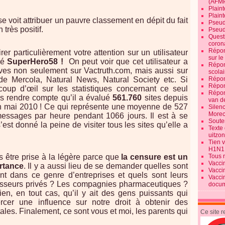
(AFM
Plaint
Plain
e voit attribuer un pauvre classement en dépit du fait
Pseud
 très positif.
Pseud
Quest
corona
Répon
rer particulièrement votre attention sur un utilisateur
sur l
mé
SuperHero58 !
On peut voir que cet utilisateur a
Répon
ves non seulement sur Vactruth.com, mais aussi sur
scolai
de Mercola, Natural News, Natural Society etc. Si
Répon
Répon
oup d’œil sur les statistiques concernant ce seul
Répon
us rendre compte qu’il a évalué
561.760
sites depuis
van d
n mai 2010 ! Ce qui représente une moyenne de 527
Silen
Morec
messages par heure pendant 1066 jours. Il est à se
Souten
est donné la peine de visiter tous les sites qu’elle a
Texte 
uitzo
Tien 
H1N1
s être prise à la légère parce que
la censure est un
Tous 
Vacci
rtance
. Il y a aussi lieu de se demander quelles sont
Vacci
nt dans ce genre d’entreprises et quels sont leurs
Vacci
stisseurs privés ? Les compagnies pharmaceutiques ?
docum
en, en tout cas, qu’il y ait des gens puissants qui
rcer une influence sur notre droit à obtenir des
tales. Finalement, ce sont vous et moi, les parents qui
Ce site 