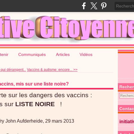
tenir
Communiqués
Articles
Vidéos
 qui dérangent...
Vaccins & autisme: encore... >>
accins, mis sur une liste noire?
Recher
te sur les dangers des vaccins :
ur
LISTE NOIRE
!
Contac
fry John Aufderheide, 29 mars 2013
initiat