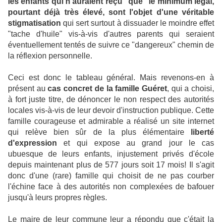
les enfants qui n'auraient reçu "que" le minimum légal,
pourtant déjà très élevé, sont l'objet d'une véritable
stigmatisation
qui sert surtout à dissuader le moindre effet
"tache d'huile" vis-à-vis d'autres parents qui seraient
éventuellement tentés de suivre ce "dangereux" chemin de
la réflexion personnelle.
Ceci est donc le tableau général. Mais revenons-en à
présent au
cas concret de la famille Guéret
, qui a choisi,
à fort juste titre, de dénoncer le non respect des autorités
locales vis-à-vis de leur devoir d'instruction publique. Cette
famille courageuse et admirable a réalisé un site internet
qui relève bien sûr de la plus élémentaire
liberté
d'expression
et qui expose au grand jour le cas
ubuesque de leurs enfants, injustement privés d'école
depuis maintenant plus de 577 jours soit 17 mois! Il s'agit
donc d'une (rare) famille qui choisit de ne pas courber
l'échine face à des autorités non complexées de bafouer
jusqu'à leurs propres règles.
Le maire de leur commune leur a répondu que c'était la