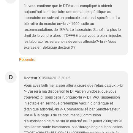
Je vous confirme que le DTVax est compliqué à obtenir
aujourd'hui car il faut faire une demande spécifique au
laboratoire en suivant un protocole tout aussi spécifique. Il a
été retiré du marché en<br /> 1999, suite au
recommandations de l'EMA. Le laboratoire Sanofi n'a plus le
droit de le vendre alors il l'OFFRE à qui voudra bien l'injecter,
les laboratoires seraient-ils devenus altruiste?<br /> Vous
exercez en Belgique docteur X?
Répondre
D
Docteur X
05/04/2013 20:05
Vous avez failli me laisser aller à croire que j'étais gâteux...<br
/> J'ai eu à ma disposition le DTVax en unidose, que vous
trouverez ici, sous cette rubrique:<br /> DT VAX, suspension
injectable en seringue préremplie Vaccin diphtérique et
tétanique adsorbé,<br /> Commercialisé par Sanofi-Pasteur,
<br /> à la page 3 de ce document (Commission
d’autorisation de mise sur le marché du 17 juillet 2008):<br />
http://ansm.sante.fr/var/ansm_site/storage/original/application/