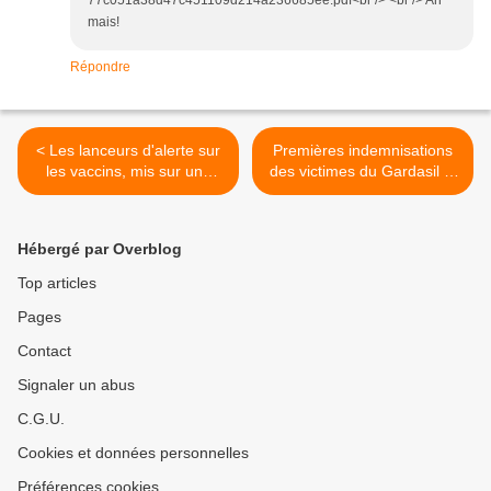
77c051a38d47c451109d214a236685ee.pdf<br /> <br /> Ah
mais!
Répondre
< Les lanceurs d'alerte sur
Premières indemnisations
les vaccins, mis sur une
des victimes du Gardasil et
liste noire?
du Cervarix >
Hébergé par Overblog
Top articles
Pages
Contact
Signaler un abus
C.G.U.
Cookies et données personnelles
Préférences cookies