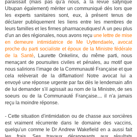
paraissaît (mais pas qu'à nous, à la revue satyrique
Ubupan également) mériter un communiqué dès lors que
les experts sanitaires sont, eux, à présent tenus de
déclarer publiquement les liens entre les membres de
leurs familles et les firmes pharmaceutiques! A un peu plus
d'un an des régionales, nous avons reçu
une lettre de mise
en demeure intimidatrice de Me Uyttendaele
,
avocat
proche du parti socialiste et époux de la Ministre fédérale
de la Santé
, Laurette Onkelinx, du même parti, nous
menaçant de poursuites civiles et pénales, au motif que
nous salirions l'image de la Communauté Française et que
cela relèverait de la diffamation! Notre avocat lui a
envoyé une réponse urgente par fax dès le lendemain afin
de lui demander s'il agissait au nom de la Ministre, de ses
soeurs ou de la Communauté Française.... il n'a jamais
reçu la moindre réponse.
- Cette situation d'intimidation ou de chasse aux sorcières
est vraiment récurrente dans le domaine des vaccins,
quelqu'un comme le Dr Andrew Wakefield en a aussi fait
les frais. Ses travaux dérangeants aux résultats