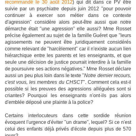
recommandé le 30 août 2012
) qui dit dans ce PV être
suivie par un psychiatre depuis juin 2012 "pour pouvoir
continuer à exercer son métier dans ce contexte
d'agression" considère alors peut-être aussi que notre
démarche était "une agression" elle aussi? Mme Rosset
précise également au sujet de la famille Guéret que "leurs
agissements ne peuvent être juridiquement considérés
comme relevant de "harcèlement" car il n'existe aucun lien
hiérarchique entre les parents et les enseignants, et que
seule une décision de justice pourrait interdire à la famille
de poursuivre ses actions négatives." Mme Rosset déclare
aussi un peu plus loin dans le texte "
Notre dernier recours,
c'est vous, les membres du CHSCT
". Comment cela est-il
possible si les preuves des agressions alléguées sont si
criantes? Pourquoi les enseignants n'ont-ils pas alors
d'emblée déposé une plainte à la police?
Certains interlocuteurs dans cette sordide réunion
évoquent l'urgence d'éviter "un drame", lequel? Si ce n'est
celui des enfants déjà privés d'école depuis plus de 570
jours?