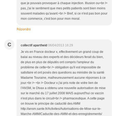
que je pouvais provoquer à chaque injection. Illusion ou<br />
pas, j'ai le sentiment que mes petits patients sont bien moins
souvent malades qu'avant.<br /> Bref, si ce n'est pas bon pour
mon commerce, c'est bon pour mon moral.
Répondre
C
collectif apartheid
06/04/2013 16:29
Je vis en France docteur x, effectivement un grand coup de
balai au niveau des experts et des décideurs ferait du bien,
de plus en plus de députés ont compris l'ampleur du
problème de cette<br /> obligation qu'il est impossible de
satisfaire et ont posés des questions au ministre de la santé
Madame Touraine, malheureusement aucune réponses à ce
jour.<br /> <br /> Docteur x j'ai pris note de votre lien de
l'ANSM, le Dtvax a obtenu une nouvelle autorisation de mise
sur le marché du 17 juillet 2008 MAIS aujourd'hui ce vaccin
n'est plus dans le circuit<br /> pharmaceutique. A cette page
on trouve le principe de caducité des AMM
http://ansm.sante.fr/Activites/Autorisations-de-Mise-sur-le-
Marche-AMM/Caducite-des-AMM-et-des-enregistrements/