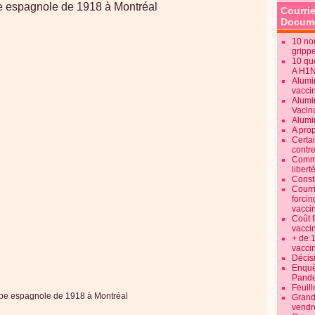
Courrie
Docume
10 no
gripp
10 qu
A H1
Alumi
vaccin
Alumi
Vacin
Alumi
A pro
Certa
contre
Commen
libert
Consti
Courr
forcin
vacci
Coût 
vacci
+ de 
vacci
Décisi
Enquêt
Pande
Feuill
pe espagnole de 1918 à Montréal
Grand
vendr