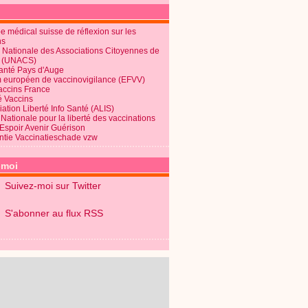
 médical suisse de réflexion sur les
ns
 Nationale des Associations Citoyennes de
é (UNACS)
Santé Pays d'Auge
 européen de vaccinovigilance (EFVV)
Vaccins France
é Vaccins
ation Liberté Info Santé (ALIS)
Nationale pour la liberté des vaccinations
 Espoir Avenir Guérison
ntie Vaccinatieschade vzw
-moi
Suivez-moi sur Twitter
S'abonner au flux RSS