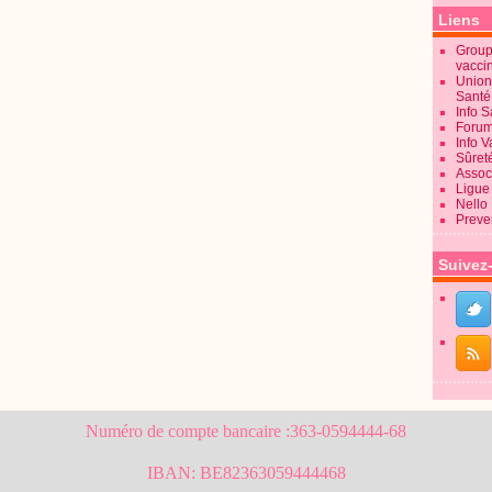
Liens
Groupe
vacci
Union
Sant
Info 
Forum
Info 
Sûret
Associ
Ligue 
Nello
Preve
Suivez
Numéro de compte bancaire :363-0594444-68
IBAN: BE82363059444468