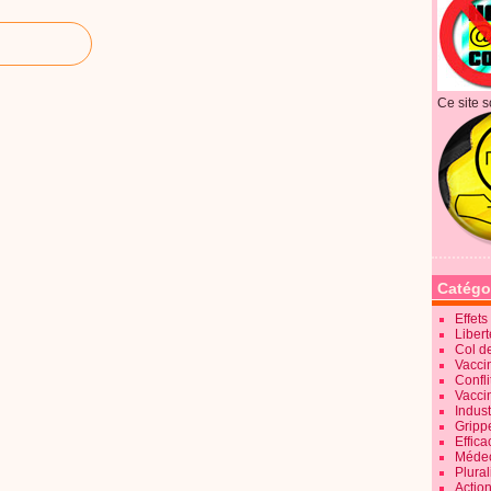
Ce site s
Catégo
Effet
Liber
Col d
Vaccin
Confli
Vacci
Indus
Gripp
Effica
Méde
Plura
Action