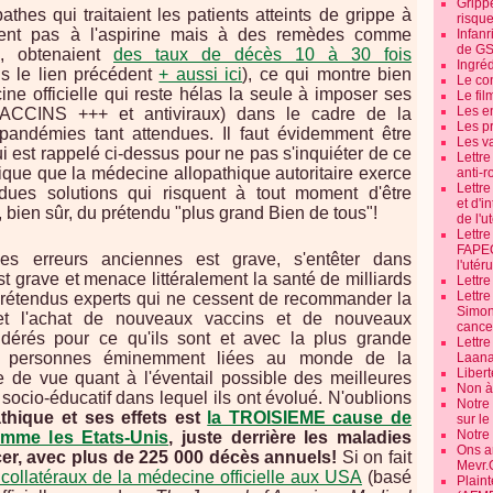
Grippe
hes qui traitaient les patients atteints de grippe à
risque
aient pas à l'aspirine mais à des remèdes comme
Infanr
de G
 obtenaient
des taux de décès 10 à 30 fois
Ingré
s le lien précédent
+ aussi ici
), ce qui montre bien
Le co
cine officielle qui reste hélas la seule à imposer ses
Le fil
Les e
 VACCINS +++ et antiviraux) dans le cadre de la
Les pr
pandémies tant attendues. Il faut évidemment être
Les v
 est rappelé ci-dessus pour ne pas s'inquiéter de ce
Lettr
ique que la médecine allopathique autoritaire exerce
anti-r
Lettre
dues solutions qui risquent à tout moment d'être
et d'i
 bien sûr, du prétendu "plus grand Bien de tous"!
de l'u
Lettr
FAPEO
es erreurs anciennes est grave, s'entêter dans
l'utéru
st grave et menace littéralement la santé de milliards
Lettre
Lettr
 prétendus experts qui ne cessent de recommander la
Simone
n et l'achat de nouveaux vaccins et de nouveaux
cancer
sidérés pour ce qu'ils sont et avec la plus grande
Lettr
s personnes éminemment liées au monde de la
Laana
Libert
se de vue quant à l'éventail possible des meilleures
Non à 
 socio-éducatif dans lequel ils ont évolué. N'oublions
Notre
thique et ses effets est
la TROISIEME cause de
sur l
Notre
omme les Etats-Unis
, juste derrière les maladies
Ons a
cer, avec plus de 225 000 décès annuels!
Si on fait
Mevr.
 collatéraux de la médecine officielle aux USA
(basé
Plain