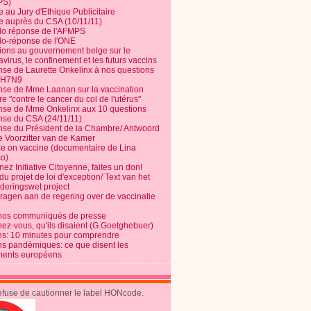
PS)
e au Jury d'Ethique Publicitaire
te auprès du CSA (10/11/11)
o réponse de l'AFMPS
o-réponse de l'ONE
ions au gouvernement belge sur le
virus, le confinement et les futurs vaccins
se de Laurette Onkelinx à nos questions
e H7N9
se de Mme Laanan sur la vaccination
re "contre le cancer du col de l'utérus"
se de Mme Onkelinx aux 10 questions
se du CSA (24/11/11)
se du Président de la Chambre/ Antwoord
e Voorzitter van de Kamer
ce on vaccine (documentaire de Lina
o)
ez Initiative Citoyenne, faites un don!
du projet de loi d'exception/ Text van het
nderingswet project
vragen aan de regering over de vaccinatie
nos communiqués de presse
nez-vous, qu'ils disaient (G.Goetghebuer)
ns: 10 minutes pour comprendre
ns pandémiques: ce que disent les
ents européens
refuse de cautionner le label HONcode.