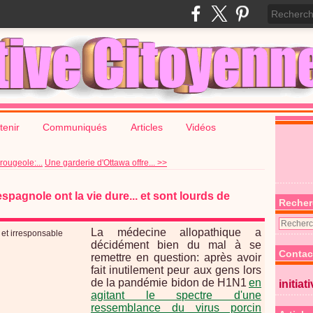
tenir
Communiqués
Articles
Vidéos
rougeole:...
Une garderie d'Ottawa offre... >>
pagnole ont la vie dure... et sont lourds de
Recher
La médecine allopathique a
décidément bien du mal à se
Contac
remettre en question: après avoir
fait inutilement peur aux gens lors
de la pandémie bidon de H1N1
en
initiat
agitant le spectre d'une
ressemblance du virus porcin