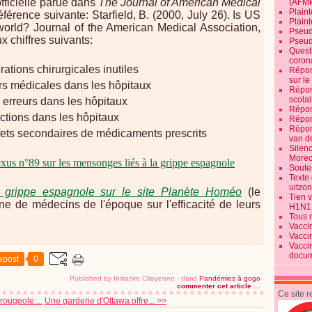
fficielle parue dans
The Journal of American Medical
(AFM
Plaint
référence suivante
:
Starfield, B. (2000, July 26). Is US
Plain
 world? Journal of the American Medical Association,
Pseud
x chiffres suivants:
Pseud
Quest
corona
ations chirurgicales inutiles
Répon
sur l
rs médicales dans les hôpitaux
Répon
scolai
 erreurs dans les hôpitaux
Répon
ctions dans les hôpitaux
Répon
Répon
fets secondaires de médicaments prescrits
van d
Silen
Morec
Nexus n°89 sur les mensonges liés à la grippe espagnole
Souten
Texte 
uitzo
grippe espagnole sur le site Planète Homéo
(le
Tien 
e de médecins de l'époque sur l'efficacité de leurs
H1N1
Tous 
Vacci
Vacci
Vacci
docum
epost
0
Published by Initiative Citoyenne
-
dans
Pandémies à gogo
commenter cet article
…
Ce site 
rougeole:...
Une garderie d'Ottawa offre... >>