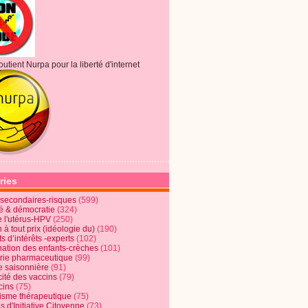
outient Nurpa pour la liberté d'internet
ries
s secondaires-risques
(599)
té & démocratie
(324)
e l'utérus-HPV
(250)
 à tout prix (idéologie du)
(190)
ts d’intérêts -experts
(102)
nation des enfants-crèches
(101)
trie pharmaceutique
(99)
e saisonnière
(91)
cité des vaccins
(79)
cins
(75)
lisme thérapeutique
(75)
s d'Initiative Citoyenne
(73)