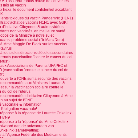
 A: l'assureur Ethias refuse de couvrir les
s liés au vaccin
ix hexa: le document confidentiel accablant
SK
dients toxiques du vaccin Pandemrix (H1N1)
ntrat d'achat de vaccins H1N1 avec GSK!
m d'Initiative Citoyenne & autres vidéos
nfants non vaccinés, en meilleure santé
opos de la Ministre à notre sujet
accins, problème social (Dr Marc Deru)
e à Mme Maggie De Block sur les vaccins
otavirus
 à toutes les directions d'écoles secondaires
nternats (vaccination "contre le cancer du col
térus")
e aux Associations de Parents UFAPEC et
 (vaccination "contre le cancer du col de
s")
 ouverte à l'ONE sur la sécurité des vaccins
e recommandée aux Ministres Laanan &
t sur la vaccination scolaire contre le
 du col de l'utérus
e recommandée d'Initiative Citoyenne à Mme
n au sujet de l'ONE
é vaccinale & information
l'obligation vaccinale!
 réponse à la réponse de Laurette Onkelinx
e H7N9
 réponse à la "réponse" de Mme Onkelinx
ntwoord aan de antwoorden van
Onkelinx (samenvatting)
te à l'Agence Fédérale des Médicaments