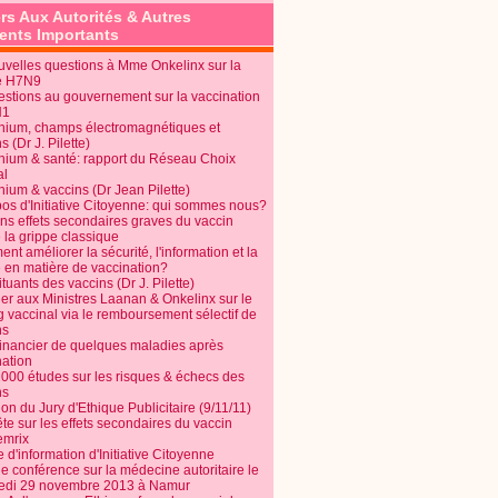
rs Aux Autorités & Autres
nts Importants
uvelles questions à Mme Onkelinx sur la
e H7N9
estions au gouvernement sur la vaccination
N1
nium, champs électromagnétiques et
s (Dr J. Pilette)
nium & santé: rapport du Réseau Choix
al
nium & vaccins (Dr Jean Pilette)
pos d'Initiative Citoyenne: qui sommes nous?
ins effets secondaires graves du vaccin
 la grippe classique
t améliorer la sécurité, l'information et la
é en matière de vaccination?
tuants des vaccins (Dr J. Pilette)
ier aux Ministres Laanan & Onkelinx sur le
g vaccinal via le remboursement sélectif de
ns
financier de quelques maladies après
nation
1000 études sur les risques & échecs des
ns
on du Jury d'Ethique Publicitaire (9/11/11)
e sur les effets secondaires du vaccin
mrix
e d'information d'Initiative Citoyenne
e conférence sur la médecine autoritaire le
edi 29 novembre 2013 à Namur