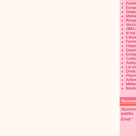
Pandé
Europ
Gripp
Média
Roug
Vaccin
OMS
In he
Citoy
Femme
Gripp
Gaspil
Enregi
Contra
Autre
Loi d'
Droits
Pharm
Antivi
Milita
femme
Newsle
Abonnez-
publiés.
Email