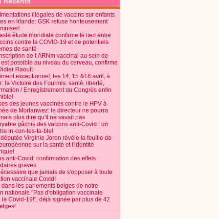
s Récents
mentations illégales de vaccins sur enfants
es en Irlande: GSK refuse honteusement
emniser!
aste étude mondiale confirme le lien entre
ccins contre la COVID-19 et de potentiels
èmes de santé
anscription de l’ARNm vaccinal au sein de
 est possible au niveau du cerveau, confirme
Didier Raoult
ent exceptionnel, les 14, 15 &16 avril, à
 la Victoire des Fourmis: santé, liberté,
ormation / Enregistrement du Congrès enfin
ible!
ses des jeunes vaccinés contre le HPV à
énée de Morlanwez: le directeur ne pourra
ais plus dire qu'il ne savait pas
oyable gâchis des vaccins anti-Covid : un
re in-con-tes-ta-ble!
députée Virginie Joron révèle la feuille de
européenne sur la santé et l'identité
ique!
s anti-Covid: confirmation des effets
daires graves
nécessaire que jamais de s'opposer à toute
tion vaccinale Covid!
 dans les parlements belges de notre
on nationale "Pas d'obligation vaccinale
 le Covid-19!", déjà signée par plus de 42
elges!