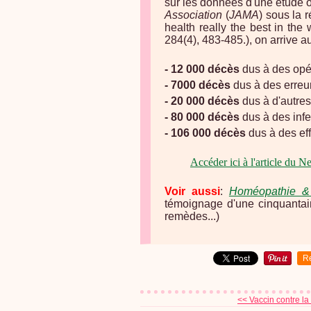
sur les données d'une étude o
Association
(
JAMA
) sous la 
health really the best in the
284(4), 483-485.), on arrive au
- 12 000 décès
dus à des opér
- 7000 décès
dus à des erreu
- 20 000 décès
dus à d'autres
- 80 000 décès
dus à des infe
- 106 000 décès
dus à des ef
Accéder ici à l'article du 
Voir aussi
:
Homéopathie & 
témoignage d'une cinquantain
remèdes...)
R
<< Vaccin contre la 