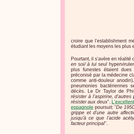
croire que l'establishment mé
étudiant les moyens les plus ef
Pourtant, il s'avère en réalité
en soi/ à lui seul
hypervirule
plus funestes étaient dues 
préconisé par la médecine cla
comme anti-douleur anodin).
pneumonies bactériennes se
décès.
Le Dr Taylor de Phil
résister à l'aspirine, d'autr
résister aux deux
".
L'excellen
espagnole
poursuit: "
De 1950 
grippe et d'une autre affec
jusqu'à ce que l'acide acéty
facteur principal
".