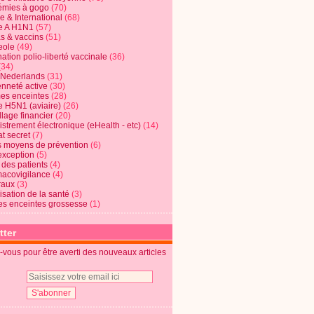
mies à gogo
(70)
e & International
(68)
e A H1N1
(57)
s & vaccins
(51)
eole
(49)
ation polio-liberté vaccinale
(36)
(34)
t Nederlands
(31)
enneté active
(30)
s enceintes
(28)
e H5N1 (aviaire)
(26)
lage financier
(20)
strement électronique (eHealth - etc)
(14)
t secret
(7)
s moyens de prévention
(6)
exception
(5)
 des patients
(4)
acovigilance
(4)
raux
(3)
risation de la santé
(3)
s enceintes grossesse
(1)
tter
vous pour être averti des nouveaux articles