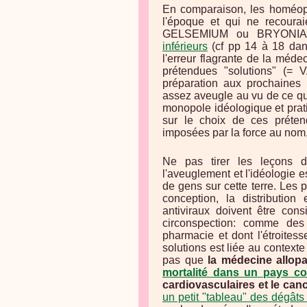
En comparaison, les homéopat
l'époque et qui ne recour
GELSEMIUM ou BRYONIA,
inférieurs
(cf pp 14 à 18 dan
l'erreur flagrante de la méde
prétendues "solutions" (=
préparation aux prochaines 
assez aveugle au vu de ce qui
monopole idéologique et prat
sur le choix de ces préten
imposées par la force au nom,
Ne pas tirer les leçons d
l'aveuglement et l'idéologie e
de gens sur cette terre. Les
conception, la distributio
antiviraux doivent être con
circonspection: comme de
pharmacie et dont l'étroites
solutions est liée au contexte
pas que
la médecine allopa
mortalité dans un pays c
cardiovasculaires et le can
un petit "tableau" des dégâts