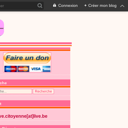
Connexion
+
Créer mon blog
che
t
ive.citoyenne[at]live.be