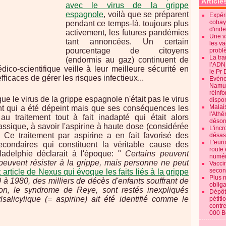
Article
avec le virus de la grippe
espagnole
, voilà que se préparent
Expéri
cobay
pendant ce temps-là, toujours plus
d'ind
activement, les futures pandémies
Une v
tant annoncées. Un certain
les va
pourcentage de citoyens
probl
La tr
(endormis au gaz) continuent de
l’ADN
dico-scientifique veille à leur meilleure sécurité en
le Pr 
ficaces de gérer les risques infectieux...
Evénem
Namur:
réinf
 que le virus de la grippe espagnole n'était pas le virus
dispon
Malai
nt qui a été dépeint mais que ses conséquences les
l'Ath
au traitement tout à fait inadapté qui était alors
désorm
ssique, à savoir l'aspirine à haute dose (considérée
L'incr
 Ce traitement par aspirine a en fait favorisé des
désast
L'euro
condaires qui constituent la véritable cause des
route 
adelphie déclarait à l'époque: "
Certains peuvent
numér
es peuvent résister à la grippe, mais personne ne peut
Vaccin
secon
t article de Nexus qui évoque les faits liés à la grippe
Plus 
à 1980, des milliers de décès d'enfants souffrant de
obliga
tion, le syndrome de Reye, sont restés inexpliqués
Dépôt
lsalicylique (= aspirine) ait été identifié comme le
pétiti
contre
000 B