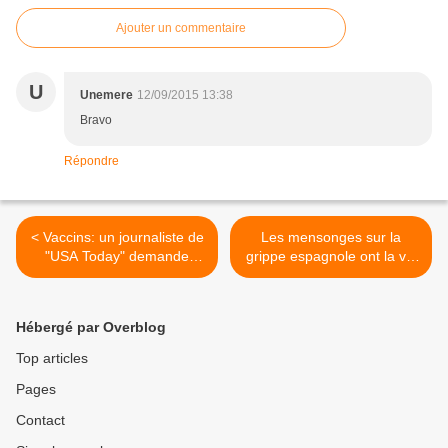
Ajouter un commentaire
U
Unemere
12/09/2015 13:38
Bravo
Répondre
< Vaccins: un journaliste de
Les mensonges sur la
"USA Today" demande
grippe espagnole ont la vie
l'arrestation et
dure... et sont lourds de
l'emprisonnement des
conséquences! >
sceptiques
Hébergé par Overblog
Top articles
Pages
Contact