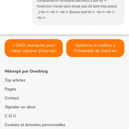
complaisance Roselyne Bachelot à qui<br />
l'exercice n'avait sans doute pas dû faire trop plaisir
;-)<br /> <br /> <br /> Bonne nuit<br /> <br /> <br />
<br />
< OMS: manipuler pour
Epidémie d'oreillons à
mieux vacciner [l'exemple
l'Université de Gand en
de la Semaine Africaine de
dépit du vaccin >
la Vaccination]
Hébergé par Overblog
Top articles
Pages
Contact
Signaler un abus
C.G.U.
Cookies et données personnelles